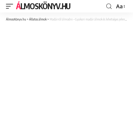
ÁLMOSKÖNYV.HU
Aa
ÁlmosKönyv.hu
>
Állatos álmok
>
Madárról álmodni – Gyakori madár álmok és lehetséges jelentésük