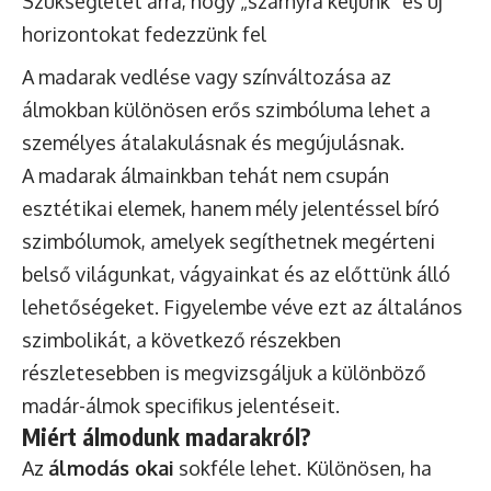
Szükségletet arra, hogy „szárnyra keljünk” és új
horizontokat fedezzünk fel
A madarak vedlése vagy színváltozása az
álmokban különösen erős szimbóluma lehet a
személyes átalakulásnak és megújulásnak.
A madarak álmainkban tehát nem csupán
esztétikai elemek, hanem mély jelentéssel bíró
szimbólumok, amelyek segíthetnek megérteni
belső világunkat, vágyainkat és az előttünk álló
lehetőségeket. Figyelembe véve ezt az általános
szimbolikát, a következő részekben
részletesebben is megvizsgáljuk a különböző
madár-álmok specifikus jelentéseit.
Miért álmodunk madarakról?
Az
álmodás okai
sokféle lehet. Különösen, ha