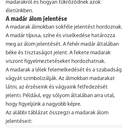
madarakról és hogyan tükröződnek azok
életünkben.
A madár álom jelentése
A madarak álmokban sokféle jelentést hordoznak.
A madár típusa, színe és viselkedése határozza
meg az álom jelentését. A fehér madár általában
béke és tisztaságot jelent. A fekete madarak
viszont figyelmeztetéseket hordozhatnak.
A madarak a lélek felemelkedését és a szabadság
vágyát szimbolizálják. Az álmokban madarakat
látni, az érzéseink és vágyaink felfedezését
jelenti. Például, egy sólyom általában arra utal,
hogy figyeljünk a nagyobb képre.
Az alábbi táblázat összegzi a madarak álom
jelentéseit: