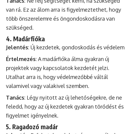
Tanács
: Ne félj segítséget kérni, ha szükséged
van rá. Ez az álom arra is figyelmeztethet, hogy
több önszerelemre és öngondoskodásra van
szükséged.
4. Madárfióka
Jelentés
: Új kezdetek, gondoskodás és védelem
Értelmezés
: A madárfióka álma gyakran új
projektek vagy kapcsolatok kezdetét jelzi.
Utalhat arra is, hogy védelmezőbbé váltál
valamivel vagy valakivel szemben.
Tanács
: Légy nyitott az új lehetőségekre, de ne
feledd, hogy az új kezdetek gyakran törődést és
figyelmet igényelnek.
5. Ragadozó madár