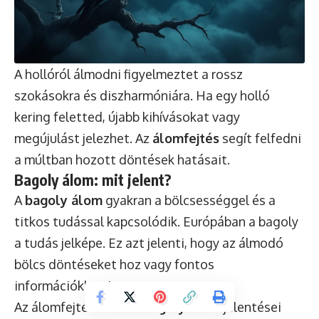
A hollóról álmodni figyelmeztet a rossz
szokásokra és diszharmóniára. Ha egy holló
kering feletted, újabb kihívásokat vagy
megújulást jelezhet. Az
álomfejtés
segít felfedni
a múltban hozott döntések hatásait.
Bagoly álom: mit jelent?
A
bagoly álom
gyakran a bölcsességgel és a
titkos tudással kapcsolódik. Európában a bagoly
a tudás jelképe. Ez azt jelenti, hogy az álmodó
bölcs döntéseket hoz vagy fontos
információkhoz jut.
Az álomfejtés során a
bagoly álom
jelentései