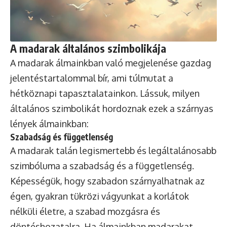
A madarak általános szimbolikája
A madarak álmainkban való megjelenése gazdag
jelentéstartalommal bír, ami túlmutat a
hétköznapi tapasztalatainkon. Lássuk, milyen
általános szimbolikát hordoznak ezek a szárnyas
lények álmainkban:
Szabadság és függetlenség
A madarak talán legismertebb és legáltalánosabb
szimbóluma a szabadság és a függetlenség.
Képességük, hogy szabadon szárnyalhatnak az
égen, gyakran tükrözi vágyunkat a korlátok
nélküli életre, a szabad mozgásra és
döntéshozatalra. Ha álmainkban madarakat