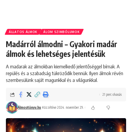
ÁLLATOS ÁLMOK
ÁLOM SZIMBÓLUMOK
Madárról álmodni – Gyakori madár
álmok és lehetséges jelentésük
A madarak az álmokban kiemelkedő jelentőséggel bírnak. A
repülés és a szabadság tükröződik bennük. Ilyen álmok révén
szembesülünk saját magunkkal és a világunkkal.
21 perc olvasás
ÁlmosKönyv.hu
Közzétéve 2024. november 29.