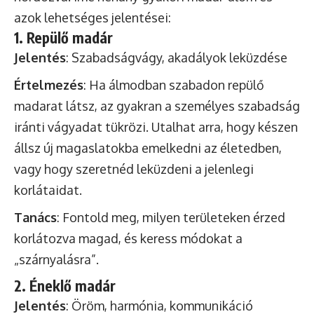
azok lehetséges jelentései:
1. Repülő madár
Jelentés
: Szabadságvágy, akadályok leküzdése
Értelmezés
: Ha álmodban szabadon repülő
madarat látsz, az gyakran a személyes szabadság
iránti vágyadat tükrözi. Utalhat arra, hogy készen
állsz új magaslatokba emelkedni az életedben,
vagy hogy szeretnéd leküzdeni a jelenlegi
korlátaidat.
Tanács
: Fontold meg, milyen területeken érzed
korlátozva magad, és keress módokat a
„szárnyalásra”.
2. Éneklő madár
Jelentés
: Öröm, harmónia, kommunikáció