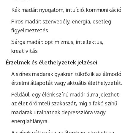
Kék madár: nyugalom, intuíció, kommunikáció
Piros madár: szenvedély, energia, esetleg
figyelmeztetés
Sárga madár: optimizmus, intellektus,
kreativitás
Érzelmek és élethelyzetek jelzései
:
A színes madarak gyakran tükrözik az álmodó
érzelmi állapotát vagy aktuális élethelyzetét.
Például, egy élénk színű madár álma jelezheti
az élet örömteli szakaszát, míg a fakó színű
madarak utalhatnak depresszióra vagy
energiahiányra.
A színek változása az álomban jelezheti az