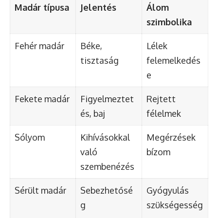
Madár típusa
Jelentés
Álom
szimbolika
Fehér madár
Béke,
Lélek
tisztaság
felemelkedés
e
Fekete madár
Figyelmeztet
Rejtett
és, baj
félelmek
Sólyom
Kihívásokkal
Megérzések
való
bízom
szembenézés
Sérült madár
Sebezhetősé
Gyógyulás
g
szükségesség