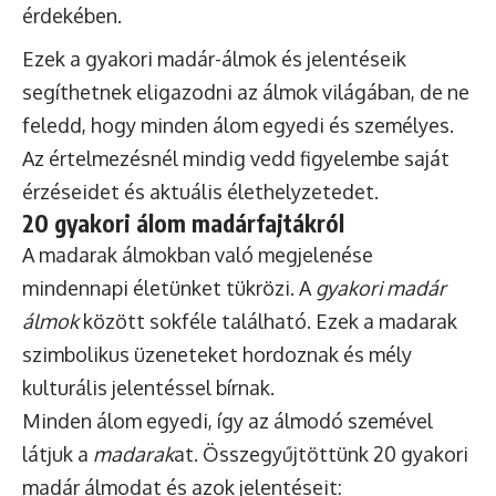
érdekében.
Ezek a gyakori madár-álmok és jelentéseik
segíthetnek eligazodni az álmok világában, de ne
feledd, hogy minden álom egyedi és személyes.
Az értelmezésnél mindig vedd figyelembe saját
érzéseidet és aktuális élethelyzetedet.
20 gyakori álom madárfajtákról
A madarak álmokban való megjelenése
mindennapi életünket tükrözi. A
gyakori madár
álmok
között sokféle található. Ezek a madarak
szimbolikus üzeneteket hordoznak és mély
kulturális jelentéssel bírnak.
Minden álom egyedi, így az álmodó szemével
látjuk a
madarak
at. Összegyűjtöttünk 20 gyakori
madár álmodat és azok jelentéseit: