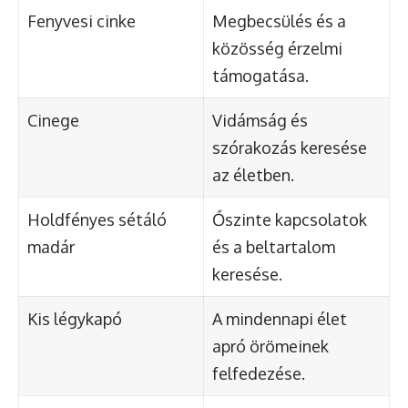
Fenyvesi cinke
Megbecsülés és a
közösség érzelmi
támogatása.
Cinege
Vidámság és
szórakozás keresése
az életben.
Holdfényes sétáló
Őszinte kapcsolatok
madár
és a beltartalom
keresése.
Kis légykapó
A mindennapi élet
apró örömeinek
felfedezése.