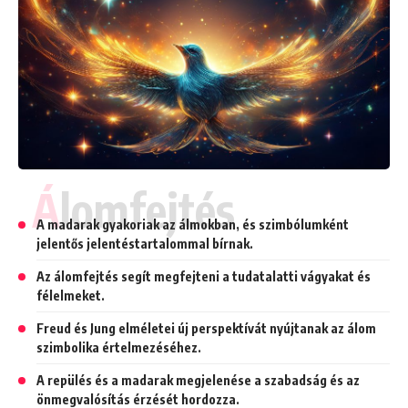
Álomfejtés
A madarak gyakoriak az álmokban, és szimbólumként
jelentős jelentéstartalommal bírnak.
Az álomfejtés segít megfejteni a tudatalatti vágyakat és
félelmeket.
Freud és Jung elméletei új perspektívát nyújtanak az álom
szimbolika értelmezéséhez.
A repülés és a madarak megjelenése a szabadság és az
önmegvalósítás érzését hordozza.