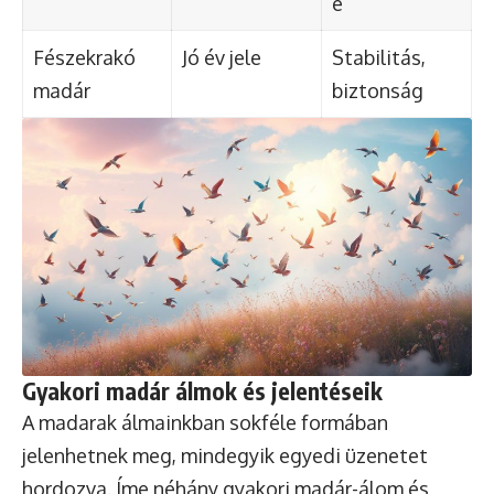
e
Fészekrakó
Jó év jele
Stabilitás,
madár
biztonság
Gyakori madár álmok és jelentéseik
A madarak álmainkban sokféle formában
jelenhetnek meg, mindegyik egyedi üzenetet
hordozva. Íme néhány gyakori madár-álom és