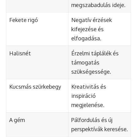
megszabadulás ideje.
Fekete rigó
Negatív érzések
kifejezése és
elfogadása.
Halisnét
Érzelmi táplálék és
támogatás
szükségessége.
Kucsmás szürkebegy
Kreativitás és
inspiráció
megjelenése.
A gém
Pálfordulás és új
perspektívák keresése.