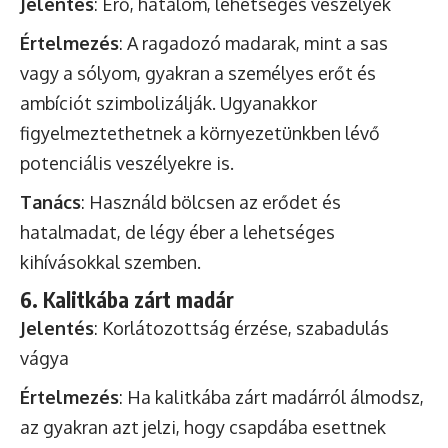
Jelentés
: Erő, hatalom, lehetséges veszélyek
Értelmezés
: A ragadozó madarak, mint a sas
vagy a sólyom, gyakran a személyes erőt és
ambíciót szimbolizálják. Ugyanakkor
figyelmeztethetnek a környezetünkben lévő
potenciális veszélyekre is.
Tanács
: Használd bölcsen az erődet és
hatalmadat, de légy éber a lehetséges
kihívásokkal szemben.
6. Kalitkába zárt madár
Jelentés
: Korlátozottság érzése, szabadulás
vágya
Értelmezés
: Ha kalitkába zárt madárról álmodsz,
az gyakran azt jelzi, hogy csapdába esettnek