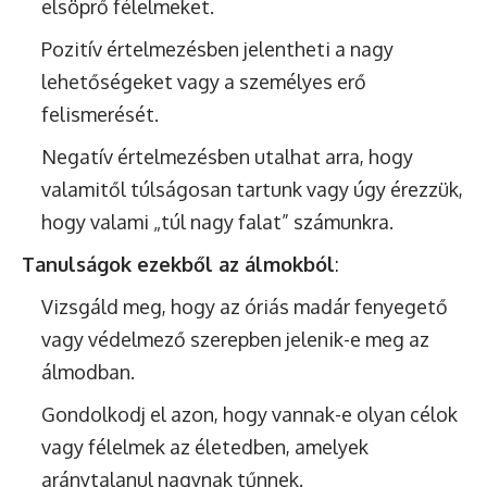
elsöprő félelmeket.
Pozitív értelmezésben jelentheti a nagy
lehetőségeket vagy a személyes erő
felismerését.
Negatív értelmezésben utalhat arra, hogy
valamitől túlságosan tartunk vagy úgy érezzük,
hogy valami „túl nagy falat” számunkra.
Tanulságok ezekből az álmokból
:
Vizsgáld meg, hogy az óriás madár fenyegető
vagy védelmező szerepben jelenik-e meg az
álmodban.
Gondolkodj el azon, hogy vannak-e olyan célok
vagy félelmek az életedben, amelyek
aránytalanul nagynak tűnnek.