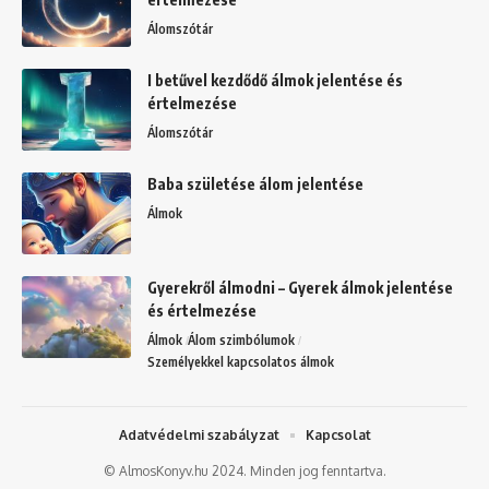
Álomszótár
I betűvel kezdődő álmok jelentése és
értelmezése
Álomszótár
Baba születése álom jelentése
Álmok
Gyerekről álmodni – Gyerek álmok jelentése
és értelmezése
Álmok
Álom szimbólumok
Személyekkel kapcsolatos álmok
Adatvédelmi szabályzat
Kapcsolat
© AlmosKonyv.hu 2024. Minden jog fenntartva.