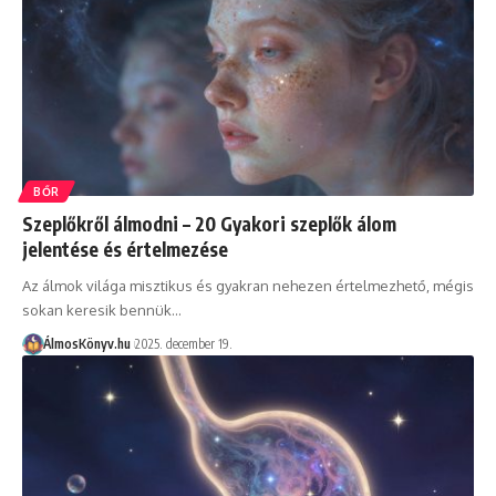
BŐR
Szeplőkről álmodni – 20 Gyakori szeplők álom
jelentése és értelmezése
Az álmok világa misztikus és gyakran nehezen értelmezhető, mégis
sokan keresik bennük…
ÁlmosKönyv.hu
2025. december 19.