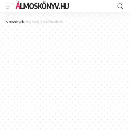
ÁLMOSKÖNYV.HU
ÁlmosKönyv.hu
>
Egészség kapcsolatos álmok