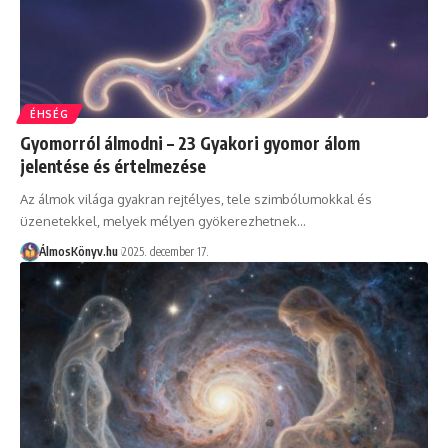
ÉHSÉG
Gyomorról álmodni – 23 Gyakori gyomor álom
jelentése és értelmezése
Az álmok világa gyakran rejtélyes, tele szimbólumokkal és
üzenetekkel, melyek mélyen gyökerezhetnek…
ÁlmosKönyv.hu
2025. december 17.