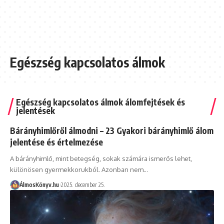
Egészség kapcsolatos álmok
Egészség kapcsolatos álmok álomfejtések és
jelentések
Bárányhimlőről álmodni – 23 Gyakori bárányhimlő álom
jelentése és értelmezése
A bárányhimlő, mint betegség, sokak számára ismerős lehet,
különösen gyermekkorukból. Azonban nem…
ÁlmosKönyv.hu
2025. december 25.