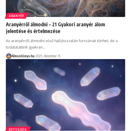
ARANYÉR
Aranyérről álmodni – 21 Gyakori aranyér álom
jelentése és értelmezése
Az aranyérről álmodni első hallásra talán furcsának tűnhet, de a
tudatalattink gyakran…
ÁlmosKönyv.hu
2025. december 15.
BETEGSÉG