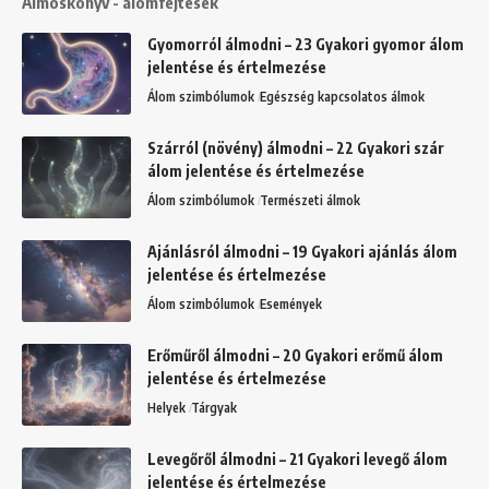
Álmoskönyv - álomfejtések
Gyomorról álmodni – 23 Gyakori gyomor álom
jelentése és értelmezése
Álom szimbólumok
Egészség kapcsolatos álmok
Szárról (növény) álmodni – 22 Gyakori szár
álom jelentése és értelmezése
Álom szimbólumok
Természeti álmok
Ajánlásról álmodni – 19 Gyakori ajánlás álom
jelentése és értelmezése
Álom szimbólumok
Események
Erőműről álmodni – 20 Gyakori erőmű álom
jelentése és értelmezése
Helyek
Tárgyak
Levegőről álmodni – 21 Gyakori levegő álom
jelentése és értelmezése