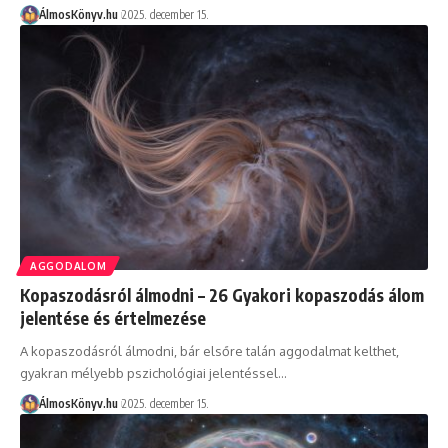
ÁlmosKönyv.hu
2025. december 15.
AGGODALOM
Kopaszodásról álmodni – 26 Gyakori kopaszodás álom
jelentése és értelmezése
A kopaszodásról álmodni, bár elsőre talán aggodalmat kelthet,
gyakran mélyebb pszichológiai jelentéssel…
ÁlmosKönyv.hu
2025. december 15.