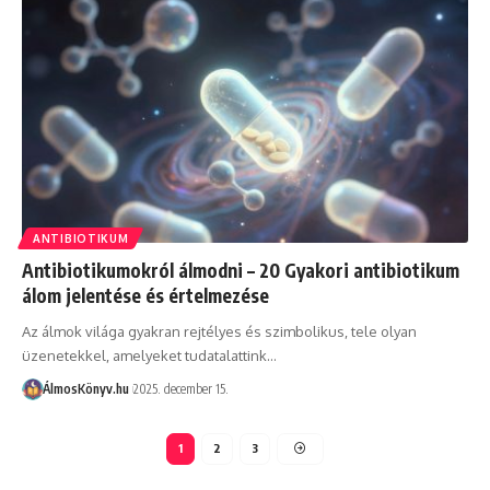
ANTIBIOTIKUM
Antibiotikumokról álmodni – 20 Gyakori antibiotikum
álom jelentése és értelmezése
Az álmok világa gyakran rejtélyes és szimbolikus, tele olyan
üzenetekkel, amelyeket tudatalattink…
ÁlmosKönyv.hu
2025. december 15.
1
2
3