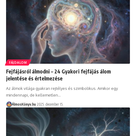
FÁJDALOM
Fejfájásról álmodni – 24 Gyakori fejfájás álom
jelentése és értelmezése
Az álmok világa gyakran rejtélyes és szimbolikus. Amikor egy
mindennapi, de kellemetlen…
ÁlmosKönyv.hu
2025. december 15.