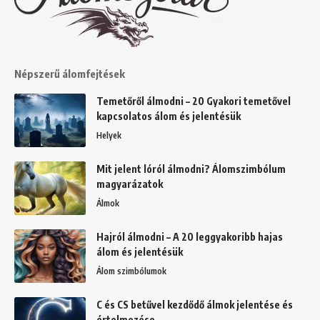
Népszerű álomfejtések
Temetőről álmodni – 20 Gyakori temetővel
kapcsolatos álom és jelentésük
Helyek
Mit jelent lóról álmodni? Álomszimbólum
magyarázatok
Álmok
Hajról álmodni – A 20 leggyakoribb hajas
álom és jelentésük
Álom szimbólumok
C és CS betűvel kezdődő álmok jelentése és
értelmezése