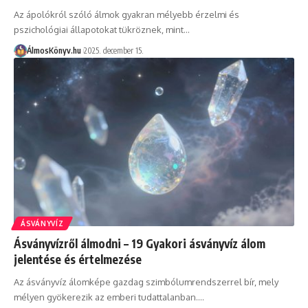
Az ápolókról szóló álmok gyakran mélyebb érzelmi és
pszichológiai állapotokat tükröznek, mint…
ÁlmosKönyv.hu
2025. december 15.
ÁSVÁNYVÍZ
Ásványvízről álmodni – 19 Gyakori ásványvíz álom
jelentése és értelmezése
Az ásványvíz álomképe gazdag szimbólumrendszerrel bír, mely
mélyen gyökerezik az emberi tudattalanban.…