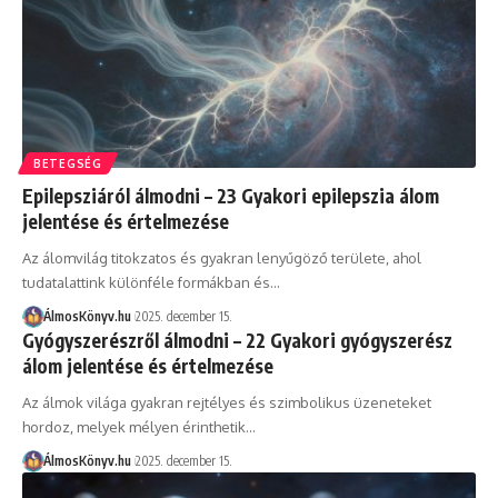
BETEGSÉG
Epilepsziáról álmodni – 23 Gyakori epilepszia álom
jelentése és értelmezése
Az álomvilág titokzatos és gyakran lenyűgöző területe, ahol
tudatalattink különféle formákban és…
ÁlmosKönyv.hu
2025. december 15.
Gyógyszerészről álmodni – 22 Gyakori gyógyszerész
álom jelentése és értelmezése
Az álmok világa gyakran rejtélyes és szimbolikus üzeneteket
hordoz, melyek mélyen érinthetik…
ÁlmosKönyv.hu
2025. december 15.