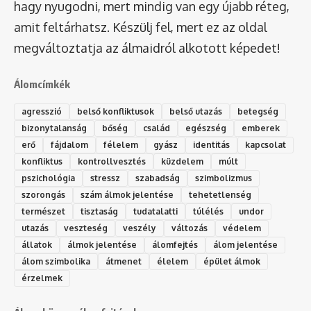
hagy nyugodni, mert mindig van egy újabb réteg,
amit feltárhatsz. Készülj fel, mert ez az oldal
megváltoztatja az álmaidról alkotott képedet!
Álomcímkék
agresszió
belső konfliktusok
belső utazás
betegség
bizonytalanság
bőség
család
egészség
emberek
erő
fájdalom
félelem
gyász
identitás
kapcsolat
konfliktus
kontrollvesztés
küzdelem
múlt
pszichológia
stressz
szabadság
szimbolizmus
szorongás
szám álmok jelentése
tehetetlenség
természet
tisztaság
tudatalatti
túlélés
undor
utazás
veszteség
veszély
változás
védelem
állatok
álmok jelentése
álomfejtés
álom jelentése
álom szimbolika
átmenet
élelem
épület álmok
érzelmek