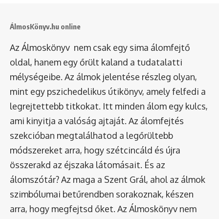
ÁlmosKönyv.hu online
Az Álmoskönyv nem csak egy sima álomfejtő
oldal, hanem egy őrült kaland a tudatalatti
mélységeibe. Az álmok jelentése részleg olyan,
mint egy pszichedelikus útikönyv, amely felfedi a
legrejtettebb titkokat. Itt minden álom egy kulcs,
ami kinyitja a valóság ajtaját. Az álomfejtés
szekcióban megtalálhatod a legőrültebb
módszereket arra, hogy szétcincáld és újra
összerakd az éjszaka látomásait. És az
álomszótár
? Az maga a Szent Grál, ahol az álmok
szimbólumai betűrendben sorakoznak, készen
arra, hogy megfejtsd őket. Az Álmoskönyv nem