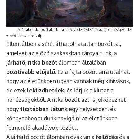
A járható, ritka bozót álomban a kihívások leküzdését és az új lehetőségek felé
vezető utat szimbolizálja.
Ellentétben a sűrű, áthatolhatatlan bozóttal,
amelyet az előző szakaszban tárgyaltunk, a
járható, ritka bozót
álomban általában
pozitívabb előjelű
. Ez a fajta bozót arra utalhat,
hogy az életünkben ugyan vannak még kihívások,
de ezek
leküzdhetőek
, és látjuk a kiutat a
nehézségekből. A ritka bozót azt is jelképezheti,
hogy
tisztábban látunk
egy helyzetben, és
könnyebben tudunk navigálni az életünkben
felmerülő akadályok között.
A járható bozót álomban gyakran a
fejlődés
és a