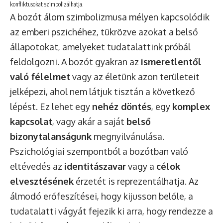
konfliktusokat szimbolizálhatja.
A bozót álom szimbolizmusa mélyen kapcsolódik
az emberi pszichéhez, tükrözve azokat a belső
állapotokat, amelyeket tudatalattink próbál
feldolgozni. A bozót gyakran az
ismeretlentől
való félelmet
vagy az életünk azon területeit
jelképezi, ahol nem látjuk tisztán a következő
lépést. Ez lehet egy
nehéz döntés
, egy
komplex
kapcsolat
, vagy akár a saját
belső
bizonytalanságunk
megnyilvánulása.
Pszichológiai szempontból a bozótban való
eltévedés az
identitászavar
vagy a
célok
elvesztésének
érzetét is reprezentálhatja. Az
álmodó erőfeszítései, hogy kijusson belőle, a
tudatalatti vágyát fejezik ki arra, hogy rendezze a