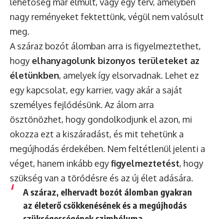
lehetőség már elmúlt, vagy egy terv, amelyben
nagy reményeket fektettünk, végül nem valósult
meg.
A száraz bozót álomban arra is figyelmeztethet,
hogy
elhanyagolunk bizonyos területeket az
életünkben
, amelyek így elsorvadnak. Lehet ez
egy kapcsolat, egy karrier, vagy akár a saját
személyes fejlődésünk. Az álom arra
ösztönözhet, hogy gondolkodjunk el azon, mi
okozza ezt a kiszáradást, és mit tehetünk a
megújhodás érdekében. Nem feltétlenül jelenti a
véget, hanem inkább egy
figyelmeztetést
, hogy
szükség van a törődésre és az új élet adására.
A száraz, elhervadt bozót álomban gyakran
az életerő csökkenésének és a megújhodás
szükségességének szimbóluma.