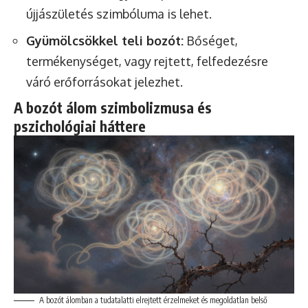
újjászületés szimbóluma is lehet.
Gyümölcsökkel teli bozót:
Bőséget,
termékenységet, vagy rejtett, felfedezésre
váró erőforrásokat jelezhet.
A bozót álom szimbolizmusa és
pszichológiai háttere
A bozót álomban a tudatalatti elrejtett érzelmeket és megoldatlan belső