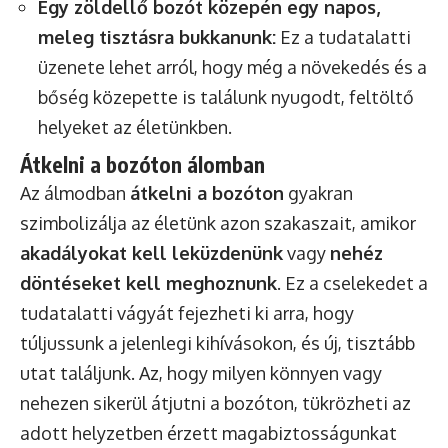
Egy zöldellő bozót közepén egy napos,
meleg tisztásra bukkanunk:
Ez a tudatalatti
üzenete lehet arról, hogy még a növekedés és a
bőség közepette is találunk nyugodt, feltöltő
helyeket az életünkben.
Átkelni a bozóton álomban
Az álmodban
átkelni a bozóton
gyakran
szimbolizálja az életünk azon szakaszait, amikor
akadályokat kell leküzdenünk
vagy
nehéz
döntéseket kell meghoznunk
. Ez a cselekedet a
tudatalatti vágyát fejezheti ki arra, hogy
túljussunk a jelenlegi kihívásokon, és új, tisztább
utat találjunk. Az, hogy milyen könnyen vagy
nehezen sikerül átjutni a bozóton, tükrözheti az
adott helyzetben érzett magabiztosságunkat