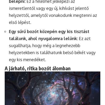
belépni:
Ez a félelmet jelképezi az
ismeretlentől vagy egy új, kihívást jelentő
helyzettől, amelytől vonakodunk megtenni az
első lépést.
Egy sűrű bozót közepén egy kis tisztást
találunk, ahol nyugalomra lelünk:
Ez azt
sugallhatja, hogy még a legnehezebb
helyzetekben is találhatunk belső békét vagy
egy kis menedéket.
A járható, ritka bozót álomban