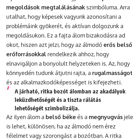
megoldások megtalálásának
szimbóluma. Arra
utalhat, hogy képesek vagyunk azonosítani a
problémáink gyökerét, és aktívan dolgozunk a
megoldásukon. Ez a fajta álom bizakodásra ad
okot, hiszen azt jelzi, hogy az álmodó
erős belső
erőforrásokkal
rendelkezik ahhoz, hogy
elnavigáljon a bonyolult helyzeteken is. Az, hogy
könnyedén tudunk átjutni rajta, a
rugalmasságot
és az alkalmazkodóképességet is kifejezheti.
A járható, ritka bozót álomban az akadályok
leküzdhetőségét és a tiszta rálátás
lehetőségét szimbolizálja.
Az ilyen álom a
belső béke
és a
megnyugvás
jele
is lehet, különösen, ha az álmodó nem érez
félelmet vagy szorongást a bozótban. A ritka