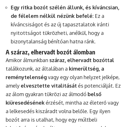
Egy ritka bozót szélén állunk, és kíváncsian,
de félelem nélkül nézünk befelé:
Ez a
kíváncsiságot és az új tapasztalatok iránti
nyitottságot tükrözheti, anélkül, hogy a
bizonytalanság bénítóan hatna ránk.
A száraz, elhervadt bozót álomban
Amikor álmunkban
száraz, elhervadt bozóttal
találkozunk, az általában a
kimerültség, a
reménytelenség
vagy egy olyan helyzet jelképe,
amely
elvesztette vitalitását
és potenciálját. Ez
az álom gyakran tükrözi az álmodó
belső
kiüresedésének
érzését, mintha az életerő vagy
a lelkesedés kiszáradt volna belőle. Egy ilyen
bozót arra is utalhat, hogy egy múltbeli