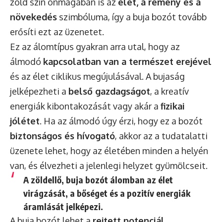
zöld szín önmagában is az
élet, a remény és a
növekedés
szimbóluma, így a buja bozót tovább
erősíti ezt az üzenetet.
Ez az álomtípus gyakran arra utal, hogy az
álmodó
kapcsolatban van a természet erejével
és az élet ciklikus megújulásával. A bujaság
jelképezheti a
belső gazdagságot
, a kreatív
energiák kibontakozását vagy akár a
fizikai
jólétet
. Ha az álmodó úgy érzi, hogy ez a bozót
biztonságos és hívogató
, akkor az a tudatalatti
üzenete lehet, hogy az életében minden a helyén
van, és élvezheti a jelenlegi helyzet gyümölcseit.
A zöldellő, buja bozót álomban az élet
virágzását, a bőséget és a pozitív energiák
áramlását jelképezi.
A buja bozót lehet a
rejtett potenciál