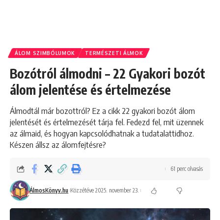
ÁLOM SZIMBÓLUMOK
TERMÉSZETI ÁLMOK
Bozótról álmodni – 22 Gyakori bozót
álom jelentése és értelmezése
Álmodtál már bozottról? Ez a cikk 22 gyakori bozót álom
jelentését és értelmezését tárja fel. Fedezd fel, mit üzennek
az álmaid, és hogyan kapcsolódhatnak a tudatalattidhoz.
Készen állsz az álomfejtésre?
61 perc olvasás
ÁlmosKönyv.hu
Közzétéve 2025. november 23.