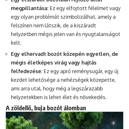
megpillantása:
Ez egy elfojtott félelmet vagy
egy olyan problémát szimbolizálhat, amely a
felszínen nem látszik, de a kiszáradt
helyzetben mégis jelen van és nyugtalanságot
kelt.
Egy elhervadt bozót közepén egyetlen, de
mégis életképes virág vagy hajtás
felfedezése:
Ez egy apró reménysugár, egy új
kezdet lehetősége a nehézségek közepette,
ami arra utal, hogy még a legszárazabb
helyzetekben is lehet élet és növekedés.
A zöldellő, buja bozót álomban