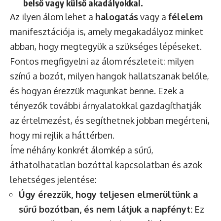
belső vagy külső akadályokkal.
Az ilyen álom lehet a
halogatás
vagy a
félelem
manifesztációja is, amely megakadályoz minket
abban, hogy megtegyük a szükséges lépéseket.
Fontos megfigyelni az álom részleteit: milyen
színű a bozót, milyen hangok hallatszanak belőle,
és hogyan érezzük magunkat benne. Ezek a
tényezők további árnyalatokkal gazdagíthatják
az értelmezést, és segíthetnek jobban megérteni,
hogy mi rejlik a háttérben.
Íme néhány konkrét álomkép a sűrű,
áthatolhatatlan bozóttal kapcsolatban és azok
lehetséges jelentése:
Úgy érezzük, hogy teljesen elmerültünk a
sűrű bozótban, és nem látjuk a napfényt:
Ez