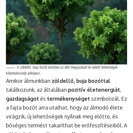
A zöldellő, buja bozót álomban az élet megújulását és rejtett lehetőségek
kibontakozását jelképezi.
Amikor álmunkban
zöldellő, buja bozóttal
találkozunk, az általában
pozitív életenergiát
,
gazdagságot
és
termékenységet
szimbolizál. Ez
a fajta bozót arra utalhat, hogy az álmodó élete
virágzik, új lehetőségek nyílnak meg előtte, és
bőséges termést takaríthat be erőfeszítéseiből. A