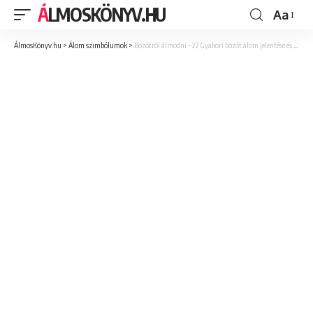
ÁLMOSKÖNYV.HU
Aa
ÁlmosKönyv.hu
>
Álom szimbólumok
>
Bozótról álmodni – 22 Gyakori bozót álom jelentése és értelmezése