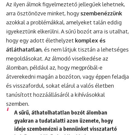
Az ilyen álmok figyelmeztető jellegűek lehetnek,
arra ösztönözve minket, hogy
szembenézzünk
azokkal a problémákkal, amelyeket talán eddig
igyekeztünk elkerülni. A sűrű bozót arra is utalhat,
hogy egy adott élethelyzet
komplex és
átláthatatlan
, és nem látjuk tisztán a lehetséges
megoldásokat. Az álmodó viselkedése az
álomban, például az, hogy megpróbál-e
átverekedni magán a bozóton, vagy éppen feladja
és visszafordul, sokat elárul a valós életben
tanúsított hozzáállásáról a kihívásokkal
szemben.
A sűrű, áthatolhatatlan bozót álomban
gyakran a tudatalatti azon üzenete, hogy
ideje szembenézni a bennünket visszatartó