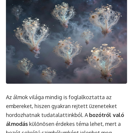
Az álmok világa mindig is foglalkoztatta az
embereket, hiszen gyakran rejtett üzeneteket
hordozhatnak tudatalattinkból. A
bozótról való
álmodás
különösen érdekes téma lehet, mert a
bozót sokrétű szimbólumként jelenhet meg.