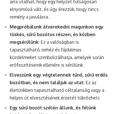
arra utalhat, hogy egy helyzet túlságosan
elnyomóvá vált, és úgy érezzük, hogy nincs
remény a javulásra.
Megpróbálunk átverekedni magunkon egy
tüskés, sűrű bozótos részen, és közben
megsérülünk:
Ez a valóságban is
tapasztalható, nehéz és fájdalmas
küzdelmeket szimbolizálhatja, amelyek során
erőfeszítéseink ellenére is sérülünk.
Elveszünk egy végtelennek tűnő, sűrű erdős
bozótban, és nem találjuk az utat:
Ez az
életünkben tapasztalható céltalanság vagy a
helyes út elvesztésének érzetét tükrözheti.
Egy sűrű bozót szélén állunk, és félünk