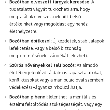
Bozótban elveszett tárgyak keresése:
A
tudatalatti vágyát tükrözheti arra, hogy
megtaláljuk elveszettnek hitt belső
értékeinket vagy megoldást egy nehéz
élethelyzetre.
Bozótban építkezni:
Új kezdetek, stabil alapok
lefektetése, vagy a belső biztonság
megteremtésének szándékát jelezheti.
Szúrós növényekkel teli bozót:
Az álmodó
életében jelenlévő fájdalmas tapasztalatokat,
konfliktusokat vagy a manipulációval szembeni
védekezési vágyat szimbolizálhatja.
Bozótban pihenni:
Jelentheti a mentális és
érzelmi feltöltődés szükségességét, vagy egy