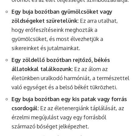
Egy buja bozótban gyümölcsöket vagy
zöldségeket szüretelünk:
Ez arra utalhat,
hogy erőfeszítéseink meghozták a
gyümölcsüket, és most élvezhetjük a
sikereinket és jutalmainkat.
Egy zöldellő bozótban rejtőző, békés
állatokkal találkozunk:
Ez az álom az
életünkben uralkodó harmóniát, a természettel
való egységet és a belső békét tükrözheti.
Egy buja bozótban egy kis patak vagy forrás
csordogál:
Ez az életenergiánk táplálását, az
érzelmi megújulást vagy egy forrásból
származó bőséget jelképezhet.