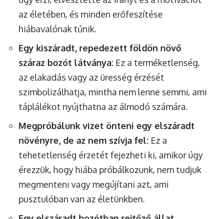
az életében, és minden erőfeszítése
hiábavalónak tűnik.
Egy kiszáradt, repedezett földön növő
száraz bozót látványa:
Ez a terméketlenség,
az elakadás vagy az üresség érzését
szimbolizálhatja, mintha nem lenne semmi, ami
táplálékot nyújthatna az álmodó számára.
Megpróbálunk vizet önteni egy elszáradt
növényre, de az nem szívja fel:
Ez a
tehetetlenség érzetét fejezheti ki, amikor úgy
érezzük, hogy hiába próbálkozunk, nem tudjuk
megmenteni vagy megújítani azt, ami
pusztulóban van az életünkben.
Egy elszáradt bozótban rejtőző állat