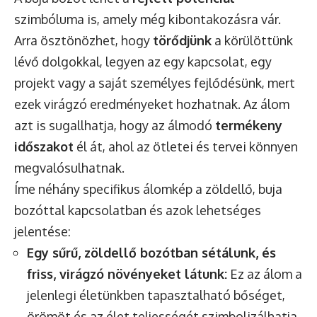
szimbóluma is, amely még kibontakozásra vár.
Arra ösztönözhet, hogy
törődjünk
a körülöttünk
lévő dolgokkal, legyen az egy kapcsolat, egy
projekt vagy a saját személyes fejlődésünk, mert
ezek virágzó eredményeket hozhatnak. Az álom
azt is sugallhatja, hogy az álmodó
termékeny
időszakot
él át, ahol az ötletei és tervei könnyen
megvalósulhatnak.
Íme néhány specifikus álomkép a zöldellő, buja
bozóttal kapcsolatban és azok lehetséges
jelentése:
Egy sűrű, zöldellő bozótban sétálunk, és
friss, virágzó növényeket látunk:
Ez az álom a
jelenlegi életünkben tapasztalható bőséget,
örömöt és az élet teljességét szimbolizálhatja.