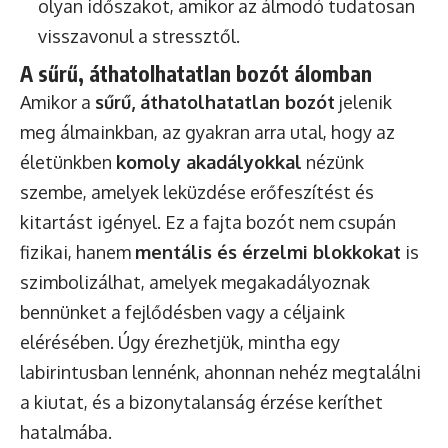
olyan időszakot, amikor az álmodó tudatosan
visszavonul a stressztől.
A sűrű, áthatolhatatlan bozót álomban
Amikor a
sűrű, áthatolhatatlan bozót
jelenik
meg álmainkban, az gyakran arra utal, hogy az
életünkben
komoly akadályokkal
nézünk
szembe, amelyek leküzdése erőfeszítést és
kitartást igényel. Ez a fajta bozót nem csupán
fizikai, hanem
mentális és érzelmi blokkokat
is
szimbolizálhat, amelyek megakadályoznak
bennünket a fejlődésben vagy a céljaink
elérésében. Úgy érezhetjük, mintha egy
labirintusban lennénk, ahonnan nehéz megtalálni
a kiutat, és a bizonytalanság érzése keríthet
hatalmába.