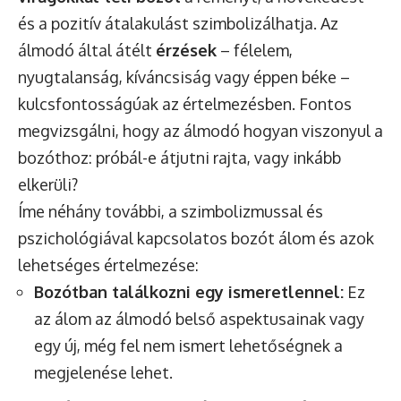
és a pozitív átalakulást szimbolizálhatja. Az
álmodó által átélt
érzések
– félelem,
nyugtalanság, kíváncsiság vagy éppen béke –
kulcsfontosságúak az értelmezésben. Fontos
megvizsgálni, hogy az álmodó hogyan viszonyul a
bozóthoz: próbál-e átjutni rajta, vagy inkább
elkerüli?
Íme néhány további, a szimbolizmussal és
pszichológiával kapcsolatos bozót álom és azok
lehetséges értelmezése:
Bozótban találkozni egy ismeretlennel:
Ez
az álom az álmodó belső aspektusainak vagy
egy új, még fel nem ismert lehetőségnek a
megjelenése lehet.