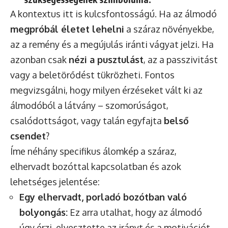
A kontextus itt is kulcsfontosságú. Ha az álmodó
megpróbál életet lehelni
a száraz növényekbe,
az a remény és a megújulás iránti vágyat jelzi. Ha
azonban csak
nézi a pusztulást
, az a passzivitást
vagy a beletörődést tükrözheti. Fontos
megvizsgálni, hogy milyen érzéseket vált ki az
álmodóból a látvány – szomorúságot,
csalódottságot, vagy talán egyfajta
belső
csendet
?
Íme néhány specifikus álomkép a száraz,
elhervadt bozóttal kapcsolatban és azok
lehetséges jelentése:
Egy elhervadt, porladó bozótban való
bolyongás:
Ez arra utalhat, hogy az álmodó
úgy érzi, elvesztette az irányt és a motivációt