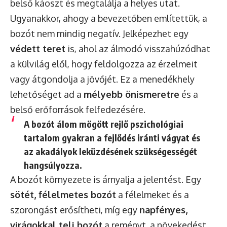
belső káoszt és megtalálja a helyes utat.
Ugyanakkor, ahogy a bevezetőben említettük, a
bozót nem mindig negatív. Jelképezhet egy
védett teret
is, ahol az álmodó visszahúzódhat
a külvilág elől, hogy feldolgozza az érzelmeit
vagy átgondolja a jövőjét. Ez a menedékhely
lehetőséget ad a
mélyebb önismeretre
és a
belső erőforrások felfedezésére.
A bozót álom mögött rejlő pszichológiai
tartalom gyakran a fejlődés iránti vágyat és
az akadályok leküzdésének szükségességét
hangsúlyozza.
A bozót környezete is árnyalja a jelentést. Egy
sötét, félelmetes bozót
a félelmeket és a
szorongást erősítheti, míg egy
napfényes,
virágokkal teli bozót
a reményt, a növekedést