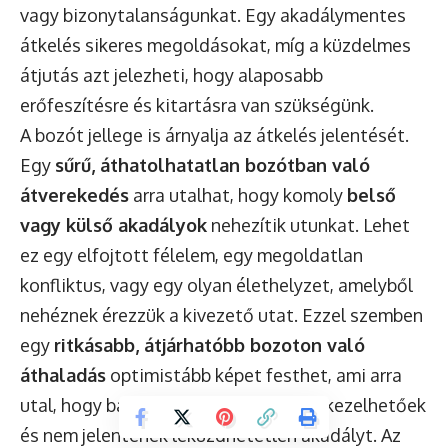
vagy bizonytalanságunkat. Egy akadálymentes
átkelés sikeres megoldásokat, míg a küzdelmes
átjutás azt jelezheti, hogy alaposabb
erőfeszítésre és kitartásra van szükségünk.
A bozót jellege is árnyalja az átkelés jelentését.
Egy
sűrű, áthatolhatatlan bozótban való
átverekedés
arra utalhat, hogy komoly
belső
vagy külső akadályok
nehezítik utunkat. Lehet
ez egy elfojtott félelem, egy megoldatlan
konfliktus, vagy egy olyan élethelyzet, amelyből
nehéznek érezzük a kivezető utat. Ezzel szemben
egy
ritkásabb, átjárhatóbb bozoton való
áthaladás
optimistább képet festhet, ami arra
utal, hogy bár vannak kihívások, azok kezelhetőek
és nem jelentenek leküzdhetetlen akadályt. Az