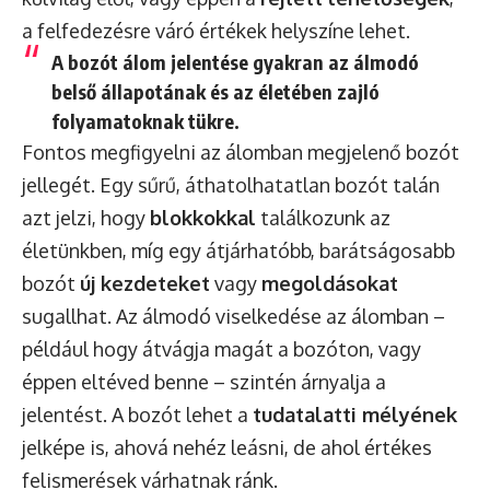
a felfedezésre váró értékek helyszíne lehet.
A bozót álom jelentése gyakran az álmodó
belső állapotának és az életében zajló
folyamatoknak tükre.
Fontos megfigyelni az álomban megjelenő bozót
jellegét. Egy sűrű, áthatolhatatlan bozót talán
azt jelzi, hogy
blokkokkal
találkozunk az
életünkben, míg egy átjárhatóbb, barátságosabb
bozót
új kezdeteket
vagy
megoldásokat
sugallhat. Az álmodó viselkedése az álomban –
például hogy átvágja magát a bozóton, vagy
éppen eltéved benne – szintén árnyalja a
jelentést. A bozót lehet a
tudatalatti mélyének
jelképe is, ahová nehéz leásni, de ahol értékes
felismerések várhatnak ránk.