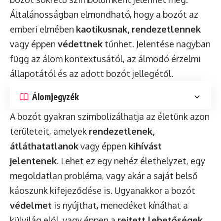
Általánosságban elmondható, hogy a bozót az
emberi elmében
kaotikusnak, rendezetlennek
vagy éppen
védettnek
tűnhet. Jelentése nagyban
függ az álom kontextusától, az álmodó érzelmi
állapotától és az adott bozót jellegétől.
Álomjegyzék
A bozót gyakran szimbolizálhatja az életünk azon
területeit, amelyek
rendezetlenek,
átláthatatlanok
vagy éppen
kihívást
jelentenek
. Lehet ez egy nehéz élethelyzet, egy
megoldatlan probléma, vagy akár a saját belső
káoszunk kifejeződése is. Ugyanakkor a bozót
védelmet
is nyújthat, menedéket kínálhat a
külvilág elől, vagy éppen a
rejtett lehetőségek
,