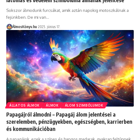
Sokszor álmodunk furcsákat, amik aztán napokig motoszkálnak a
fejünkben. De mi van…
ÁlmosKönyv.hu
2025. június 17.
ÁLLATOS ÁLMOK
ÁLMOK
ÁLOM SZIMBÓLUMOK
Papagájról álmodni – Papagáj álom jelentései a
szerelemben, pénzügyekben, egészségben, karrierben
és kommunikációban
A papagájok, ezek a színes és hangos madarak, gyakran feltűnnek