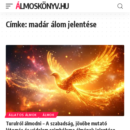
ÁLMOSKÖNYV.HU
Címke:
madár álom jelentése
ÁLLATOS ÁLMOK
ÁLMOK
Turulról álmodni – A szabadság, jövőbe mutató
látomás és védelem szimbóluma álmának jelentése