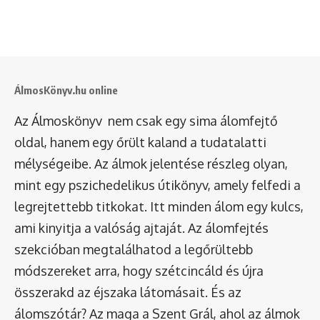
ÁlmosKönyv.hu online
Az Álmoskönyv nem csak egy sima álomfejtő
oldal, hanem egy őrült kaland a tudatalatti
mélységeibe. Az álmok jelentése részleg olyan,
mint egy pszichedelikus útikönyv, amely felfedi a
legrejtettebb titkokat. Itt minden álom egy kulcs,
ami kinyitja a valóság ajtaját. Az álomfejtés
szekcióban megtalálhatod a legőrültebb
módszereket arra, hogy szétcincáld és újra
összerakd az éjszaka látomásait. És az
álomszótár
? Az maga a Szent Grál, ahol az álmok