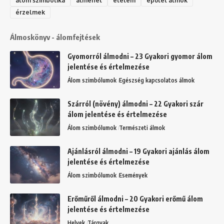
álom szimbolika
átmenet
élelem
épület álmok
érzelmek
Álmoskönyv - álomfejtések
Gyomorról álmodni – 23 Gyakori gyomor álom
jelentése és értelmezése
Álom szimbólumok
Egészség kapcsolatos álmok
Szárról (növény) álmodni – 22 Gyakori szár
álom jelentése és értelmezése
Álom szimbólumok
Természeti álmok
Ajánlásról álmodni – 19 Gyakori ajánlás álom
jelentése és értelmezése
Álom szimbólumok
Események
Erőműről álmodni – 20 Gyakori erőmű álom
jelentése és értelmezése
Helyek
Tárgyak