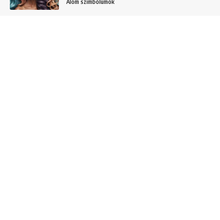
Álom szimbólumok
C és CS betűvel kezdődő álmok jelentése és
értelmezése
Álomszótár
I betűvel kezdődő álmok jelentése és
értelmezése
Álomszótár
Baba születése álom jelentése
Álmok
Gyerekről álmodni – Gyerek álmok jelentése
és értelmezése
Álmok
Álom szimbólumok
Személyekkel kapcsolatos álmok