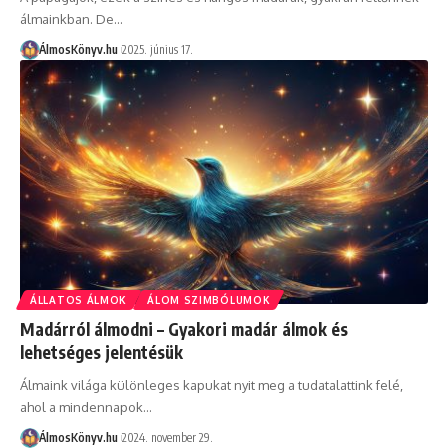
álmainkban. De…
ÁlmosKönyv.hu
2025. június 17.
ÁLLATOS ÁLMOK
ÁLOM SZIMBÓLUMOK
Madárról álmodni – Gyakori madár álmok és
lehetséges jelentésük
Álmaink világa különleges kapukat nyit meg a tudatalattink felé,
ahol a mindennapok…
ÁlmosKönyv.hu
2024. november 29.