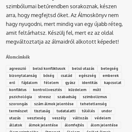
szimbólumai betűrendben sorakoznak, készen
arra, hogy megfejtsd őket. Az Álmoskönyv nem
hagy nyugodni, mert mindig van egy újabb réteg,
amit feltárhatsz. Készülj fel, mert ez az oldal
megváltoztatja az álmaidról alkotott képedet!
Álomcímkék
agresszió
belső konfliktusok
belső utazás
betegség
bizonytalanság
bőség
család
egészség
emberek
erő
fájdalom
félelem
gyász
identitás
kapcsolat
konfliktus
kontrollvesztés
küzdelem
múlt
pszichológia
stressz
szabadság
szimbolizmus
szorongás
szám álmok jelentése
tehetetlenség
természet
tisztaság
tudatalatti
túlélés
undor
utazás
veszteség
veszély
változás
védelem
állatok
álmok jelentése
álomfejtés
álom jelentése