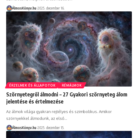
ÁlmosKönyv.hu
2025. december 16.
ÉRZELMEK ÉS ÁLLAPOTOK
RÉMÁLMOK
Szörnyetegről álmodni – 27 Gyakori szörnyeteg álom
jelentése és értelmezése
Az álmok világa gyakran rejtélyes és szimbolikus. Amikor
szörnyekkel álmodunk, az első…
ÁlmosKönyv.hu
2025. december 15.