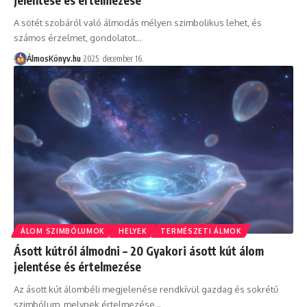
A sötét szobáról való álmodás mélyen szimbolikus lehet, és
számos érzelmet, gondolatot…
ÁlmosKönyv.hu
2025. december 16.
ÁLOM SZIMBÓLUMOK
HELYEK
TERMÉSZETI ÁLMOK
Ásott kútról álmodni – 20 Gyakori ásott kút álom
jelentése és értelmezése
Az ásott kút álombéli megjelenése rendkívül gazdag és sokrétű
szimbólum, melynek értelmezése…