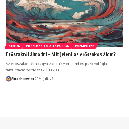
ÁLMOK
ÉRZELMEK ÉS ÁLLAPOTOK
ESEMÉNYEK
Erőszakről álmodni – Mit jelent az erőszakos álom?
Az erőszakos álmok gyakran mély érzelmi és pszichológiai
tartalmakat hordoznak. Ezek az…
ÁlmosKönyv.hu
2024. július 8.