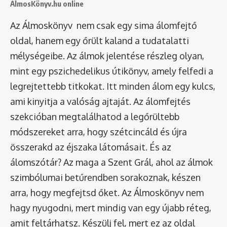
ÁlmosKönyv.hu online
Az Álmoskönyv nem csak egy sima álomfejtő
oldal, hanem egy őrült kaland a tudatalatti
mélységeibe. Az álmok jelentése részleg olyan,
mint egy pszichedelikus útikönyv, amely felfedi a
legrejtettebb titkokat. Itt minden álom egy kulcs,
ami kinyitja a valóság ajtaját. Az álomfejtés
szekcióban megtalálhatod a legőrültebb
módszereket arra, hogy szétcincáld és újra
összerakd az éjszaka látomásait. És az
álomszótár
? Az maga a Szent Grál, ahol az álmok
szimbólumai betűrendben sorakoznak, készen
arra, hogy megfejtsd őket. Az Álmoskönyv nem
hagy nyugodni, mert mindig van egy újabb réteg,
amit feltárhatsz. Készülj fel, mert ez az oldal