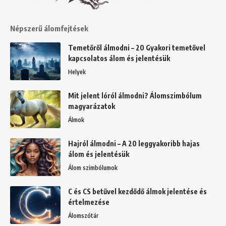
Népszerű álomfejtések
Temetőről álmodni – 20 Gyakori temetővel
kapcsolatos álom és jelentésük
Helyek
Mit jelent lóról álmodni? Álomszimbólum
magyarázatok
Álmok
Hajról álmodni – A 20 leggyakoribb hajas
álom és jelentésük
Álom szimbólumok
C és CS betűvel kezdődő álmok jelentése és
értelmezése
Álomszótár