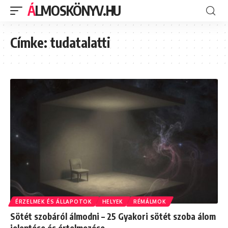
ÁLMOSKÖNYV.HU
Címke:
tudatalatti
ÉRZELMEK ÉS ÁLLAPOTOK
HELYEK
RÉMÁLMOK
Sötét szobáról álmodni – 25 Gyakori sötét szoba álom
jelentése és értelmezése