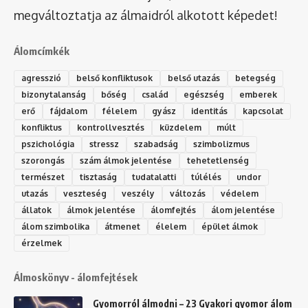
megváltoztatja az álmaidról alkotott képedet!
Álomcímkék
agresszió
belső konfliktusok
belső utazás
betegség
bizonytalanság
bőség
család
egészség
emberek
erő
fájdalom
félelem
gyász
identitás
kapcsolat
konfliktus
kontrollvesztés
küzdelem
múlt
pszichológia
stressz
szabadság
szimbolizmus
szorongás
szám álmok jelentése
tehetetlenség
természet
tisztaság
tudatalatti
túlélés
undor
utazás
veszteség
veszély
változás
védelem
állatok
álmok jelentése
álomfejtés
álom jelentése
álom szimbolika
átmenet
élelem
épület álmok
érzelmek
Álmoskönyv - álomfejtések
Gyomorról álmodni – 23 Gyakori gyomor álom