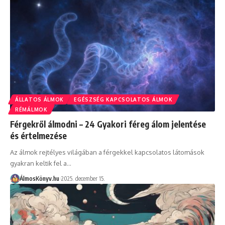
ÁLLATOS ÁLMOK
EGÉSZSÉG KAPCSOLATOS ÁLMOK
RÉMÁLMOK
Férgekről álmodni – 24 Gyakori féreg álom jelentése
és értelmezése
Az álmok rejtélyes világában a férgekkel kapcsolatos látomások
gyakran keltik fel a…
ÁlmosKönyv.hu
2025. december 15.