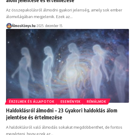
Az összepakolásról álmodni gyakori jelenség, amely sok ember
álomvilágában megjelenik. Ezek az…
ÁlmosKönyv.hu
2025. december 15.
ÉRZELMEK ÉS ÁLLAPOTOK
ESEMÉNYEK
RÉMÁLMOK
Haldoklásról álmodni – 23 Gyakori haldoklás álom
jelentése és értelmezése
A haldoklásról való álmodás sokakat megdöbbenthet, de fontos
megérteni, hogy ezek az…