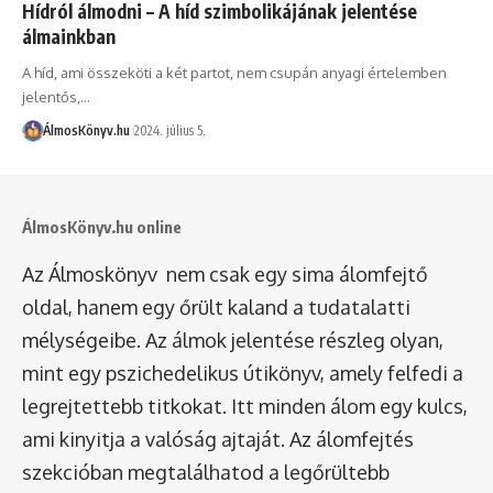
Hídról álmodni – A híd szimbolikájának jelentése
álmainkban
A híd, ami összeköti a két partot, nem csupán anyagi értelemben
jelentős,…
ÁlmosKönyv.hu
2024. július 5.
ÁlmosKönyv.hu online
Az Álmoskönyv nem csak egy sima álomfejtő
oldal, hanem egy őrült kaland a tudatalatti
mélységeibe. Az álmok jelentése részleg olyan,
mint egy pszichedelikus útikönyv, amely felfedi a
legrejtettebb titkokat. Itt minden álom egy kulcs,
ami kinyitja a valóság ajtaját. Az álomfejtés
szekcióban megtalálhatod a legőrültebb