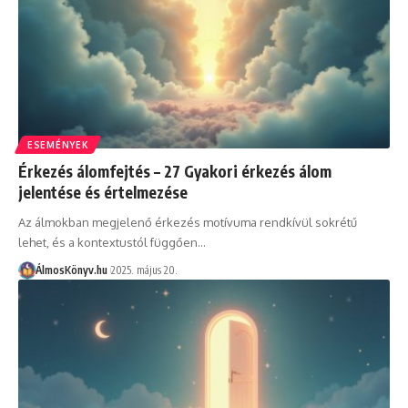
ESEMÉNYEK
Érkezés álomfejtés – 27 Gyakori érkezés álom
jelentése és értelmezése
Az álmokban megjelenő érkezés motívuma rendkívül sokrétű
lehet, és a kontextustól függően…
ÁlmosKönyv.hu
2025. május 20.