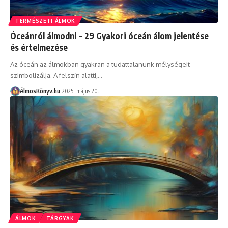
TERMÉSZETI ÁLMOK
Óceánról álmodni – 29 Gyakori óceán álom jelentése
és értelmezése
Az óceán az álmokban gyakran a tudattalanunk mélységeit
szimbolizálja. A felszín alatti,…
ÁlmosKönyv.hu
2025. május 20.
ÁLMOK
TÁRGYAK