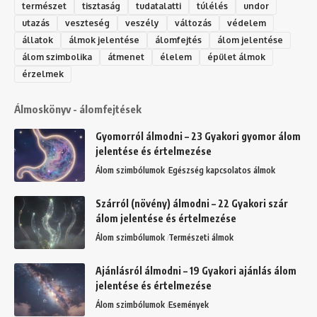
természet
tisztaság
tudatalatti
túlélés
undor
utazás
veszteség
veszély
változás
védelem
állatok
álmok jelentése
álomfejtés
álom jelentése
álom szimbolika
átmenet
élelem
épület álmok
érzelmek
Álmoskönyv - álomfejtések
Gyomorról álmodni – 23 Gyakori gyomor álom
jelentése és értelmezése
Álom szimbólumok
Egészség kapcsolatos álmok
Szárról (növény) álmodni – 22 Gyakori szár
álom jelentése és értelmezése
Álom szimbólumok
Természeti álmok
Ajánlásról álmodni – 19 Gyakori ajánlás álom
jelentése és értelmezése
Álom szimbólumok
Események