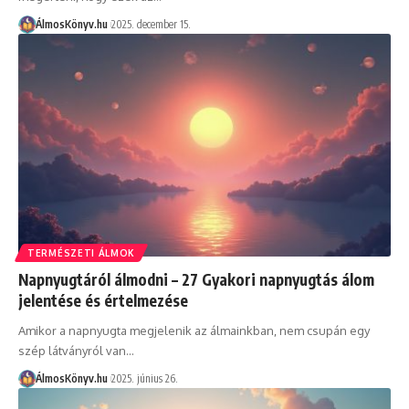
ÁlmosKönyv.hu
2025. december 15.
TERMÉSZETI ÁLMOK
Napnyugtáról álmodni – 27 Gyakori napnyugtás álom
jelentése és értelmezése
Amikor a napnyugta megjelenik az álmainkban, nem csupán egy
szép látványról van…
ÁlmosKönyv.hu
2025. június 26.