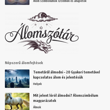
Álom szimbólumok
Érzelmek és állapotok
Népszerű álomfejtések
Temetőről álmodni – 20 Gyakori temetővel
kapcsolatos álom és jelentésük
Helyek
Mit jelent lóról álmodni? Álomszimbólum
magyarázatok
Álmok