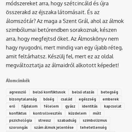
módszereket arra, hogy szétcincáld és újra
összerakd az éjszaka látomásait. És az
álomszótár
? Az maga a Szent Grál, ahol az álmok
szimbólumai betűrendben sorakoznak, készen
arra, hogy megfejtsd őket. Az Álmoskönyv nem
hagy nyugodni, mert mindig van egy újabb réteg,
amit feltárhatsz. Készülj fel, mert ez az oldal
megváltoztatja az álmaidról alkotott képedet!
Álomcímkék
agresszió
belső konfliktusok
belső utazás
betegség
bizonytalanság
bőség
család
egészség
emberek
erő
fájdalom
félelem
gyász
identitás
kapcsolat
konfliktus
kontrollvesztés
küzdelem
múlt
pszichológia
stressz
szabadság
szimbolizmus
szorongás
szám álmok jelentése
tehetetlenség