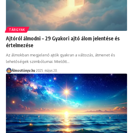
TÁRGYAK
Ajtóról álmodni – 29 Gyakori ajtó álom jelentése és
értelmezése
Az álmokban megjelenő ajtók gyakran a változás, átmenet és
lehetőségek szimbólumai. Mielőtt…
ÁlmosKönyv.hu
2025. május 20.