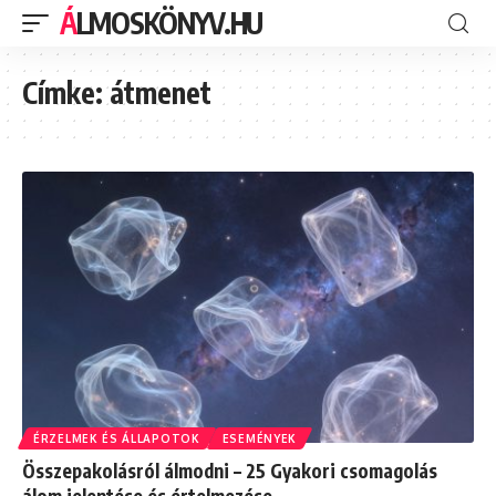
ÁLMOSKÖNYV.HU
Címke:
átmenet
ÉRZELMEK ÉS ÁLLAPOTOK
ESEMÉNYEK
Összepakolásról álmodni – 25 Gyakori csomagolás
álom jelentése és értelmezése