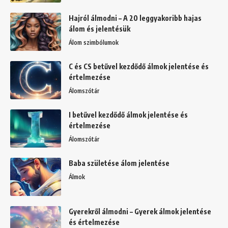
Hajról álmodni – A 20 leggyakoribb hajas
álom és jelentésük
Álom szimbólumok
C és CS betűvel kezdődő álmok jelentése és
értelmezése
Álomszótár
I betűvel kezdődő álmok jelentése és
értelmezése
Álomszótár
Baba születése álom jelentése
Álmok
Gyerekről álmodni – Gyerek álmok jelentése
és értelmezése