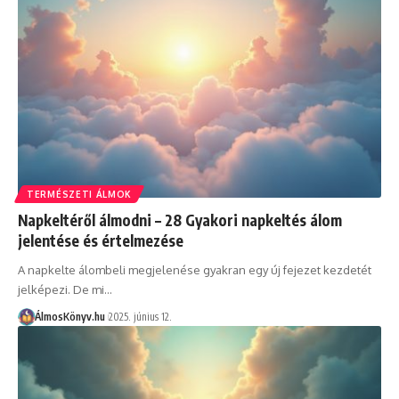
TERMÉSZETI ÁLMOK
Napkeltéről álmodni – 28 Gyakori napkeltés álom
jelentése és értelmezése
A napkelte álombeli megjelenése gyakran egy új fejezet kezdetét
jelképezi. De mi…
ÁlmosKönyv.hu
2025. június 12.