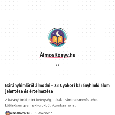
ÁlmosKönyv.hu
Bárányhimlőről álmodni – 23 Gyakori bárányhimlő álom
jelentése és értelmezése
A bárányhimlő, mint betegség, sokak számára ismerős lehet,
különösen gyermekkorukból. Azonban nem…
ÁlmosKönyv.hu
2025. december 25.