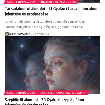
ÁLOM SZIMBÓLUMOK
ÉRZELMEK ÉS ÁLLAPOTOK
Társadalomról álmodni – 21 Gyakori társadalom álom
jelentése és értelmezése
Álmok, amelyekben a társadalom, közösség vagy emberi
kapcsolatok jelennek meg, mélyen elgondolkodtatóak…
ÁlmosKönyv.hu
2025. december 20.
ÁLOM SZIMBÓLUMOK
EGÉSZSÉG KAPCSOLATOS ÁLMOK
Szeplőkről álmodni – 20 Gyakori szeplők álom
jelentése és értelmezése