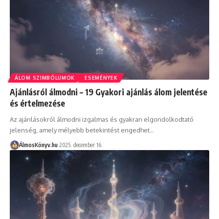
ÁLOM SZIMBÓLUMOK
ESEMÉNYEK
Ajánlásról álmodni – 19 Gyakori ajánlás álom jelentése
és értelmezése
Az ajánlásokról álmodni izgalmas és gyakran elgondolkodtató
jelenség, amely mélyebb betekintést engedhet…
ÁlmosKönyv.hu
2025. december 16.