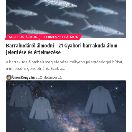
ÁLLATOS ÁLMOK
TERMÉSZETI ÁLMOK
Barrakudáról álmodni – 21 Gyakori barrakuda álom
jelentése és értelmezése
A barrakuda álombeli megjelenése mélyebb jelentőséggel bírhat,
mint elsőre gondolnánk. Ezek a…
ÁlmosKönyv.hu
2025. december 22.