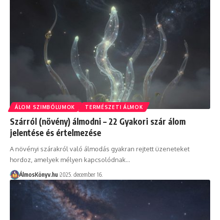
ÁLOM SZIMBÓLUMOK
TERMÉSZETI ÁLMOK
Szárról (növény) álmodni – 22 Gyakori szár álom
jelentése és értelmezése
A növényi szárakról való álmodás gyakran rejtett üzeneteket
hordoz, amelyek mélyen kapcsolódnak…
ÁlmosKönyv.hu
2025. december 16.