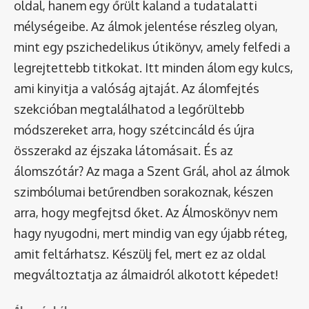
oldal, hanem egy őrült kaland a tudatalatti
mélységeibe. Az álmok jelentése részleg olyan,
mint egy pszichedelikus útikönyv, amely felfedi a
legrejtettebb titkokat. Itt minden álom egy kulcs,
ami kinyitja a valóság ajtaját. Az álomfejtés
szekcióban megtalálhatod a legőrültebb
módszereket arra, hogy szétcincáld és újra
összerakd az éjszaka látomásait. És az
álomszótár
? Az maga a Szent Grál, ahol az álmok
szimbólumai betűrendben sorakoznak, készen
arra, hogy megfejtsd őket. Az Álmoskönyv nem
hagy nyugodni, mert mindig van egy újabb réteg,
amit feltárhatsz. Készülj fel, mert ez az oldal
megváltoztatja az álmaidról alkotott képedet!