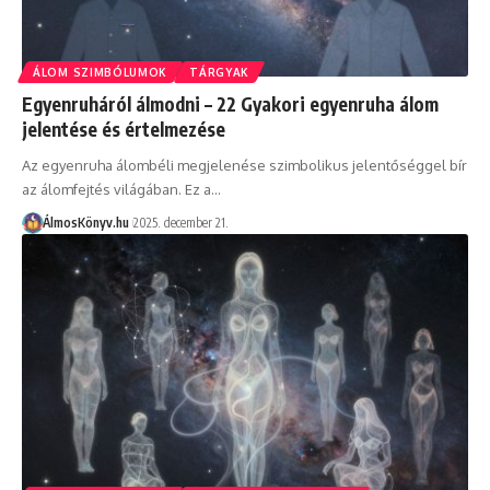
ÁLOM SZIMBÓLUMOK
TÁRGYAK
Egyenruháról álmodni – 22 Gyakori egyenruha álom
jelentése és értelmezése
Az egyenruha álombéli megjelenése szimbolikus jelentőséggel bír
az álomfejtés világában. Ez a…
ÁlmosKönyv.hu
2025. december 21.