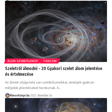
ÁLOM SZIMBÓLUMOK
TÁRGYAK
Szeletről álmodni – 20 Gyakori szelet álom jelentése
és értelmezése
Az álmok világa tele van szimbólumokkal, amelyek gyakran
mélyebb jelentéseket hordoznak. A…
ÁlmosKönyv.hu
2025. december 24.