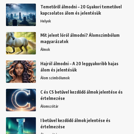
Temetőről álmodni – 20 Gyakori temetővel
kapcsolatos álom és jelentésük
Helyek
Mit jelent lóról álmodni? Álomszimbólum
magyarázatok
Álmok
Hajról álmodni – A 20 leggyakoribb hajas
álom és jelentésük
Álom szimbólumok
C és CS betűvel kezdődő álmok jelentése és
értelmezése
Álomszótár
I betűvel kezdődő álmok jelentése és
értelmezése