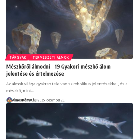
TÁRGYAK
TERMÉSZETI ÁLMOK
Mészkőről álmodni – 19 Gyakori mészkő álom
jelentése és értelmezése
Az álmok világa gyakran tele van szimbolikus jelentésekkel, és a
mészkő, mint…
ÁlmosKönyv.hu
2025. december 23.