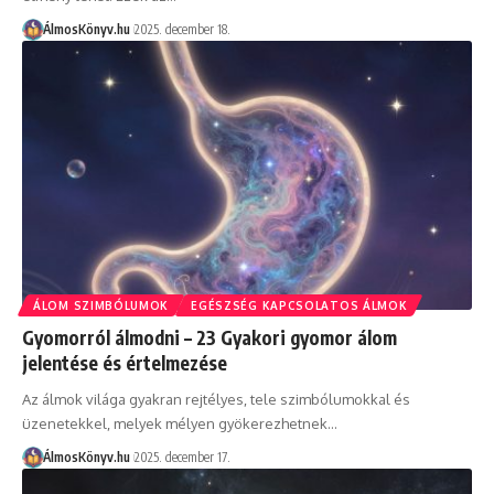
ÁlmosKönyv.hu
2025. december 18.
ÁLOM SZIMBÓLUMOK
EGÉSZSÉG KAPCSOLATOS ÁLMOK
Gyomorról álmodni – 23 Gyakori gyomor álom
jelentése és értelmezése
Az álmok világa gyakran rejtélyes, tele szimbólumokkal és
üzenetekkel, melyek mélyen gyökerezhetnek…
ÁlmosKönyv.hu
2025. december 17.