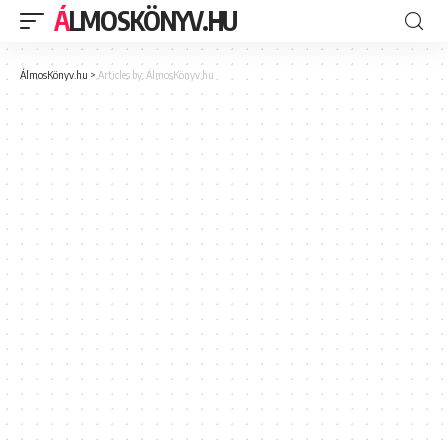
ÁLMOSKÖNYV.HU
ÁlmosKönyv.hu
>
Articles by: ÁlmosKönyv.hu