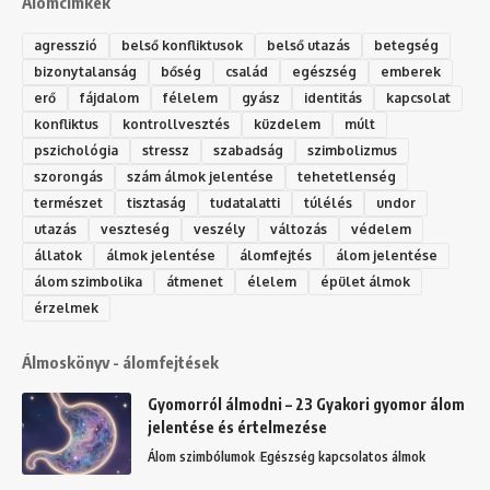
Álomcímkék
agresszió
belső konfliktusok
belső utazás
betegség
bizonytalanság
bőség
család
egészség
emberek
erő
fájdalom
félelem
gyász
identitás
kapcsolat
konfliktus
kontrollvesztés
küzdelem
múlt
pszichológia
stressz
szabadság
szimbolizmus
szorongás
szám álmok jelentése
tehetetlenség
természet
tisztaság
tudatalatti
túlélés
undor
utazás
veszteség
veszély
változás
védelem
állatok
álmok jelentése
álomfejtés
álom jelentése
álom szimbolika
átmenet
élelem
épület álmok
érzelmek
Álmoskönyv - álomfejtések
Gyomorról álmodni – 23 Gyakori gyomor álom
jelentése és értelmezése
Álom szimbólumok
Egészség kapcsolatos álmok