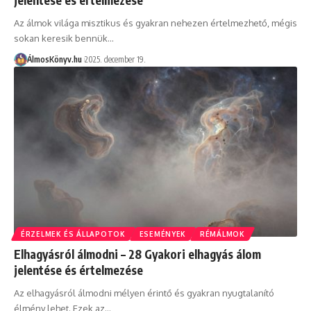
Az álmok világa misztikus és gyakran nehezen értelmezhető, mégis
sokan keresik bennük…
ÁlmosKönyv.hu
2025. december 19.
ÉRZELMEK ÉS ÁLLAPOTOK
ESEMÉNYEK
RÉMÁLMOK
Elhagyásról álmodni – 28 Gyakori elhagyás álom
jelentése és értelmezése
Az elhagyásról álmodni mélyen érintő és gyakran nyugtalanító
élmény lehet. Ezek az…