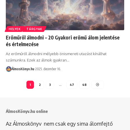
HELYEK
TÁRGYAK
Erőműről álmodni – 20 Gyakori erőmű álom jelentése
és értelmezése
Az erőműről álmodni mélyebb önismereti utazást kínálhat
számunkra. Ezek az álmok gyakran…
ÁlmosKönyv.hu
2025. december 16.
1
2
3
…
47
48
ÁlmosKönyv.hu online
Az Álmoskönyv nem csak egy sima álomfejtő