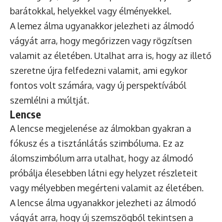
barátokkal, helyekkel vagy élményekkel.
A lemez álma ugyanakkor jelezheti az álmodó
vágyát arra, hogy megőrizzen vagy rögzítsen
valamit az életében. Utalhat arra is, hogy az illető
szeretne újra felfedezni valamit, ami egykor
fontos volt számára, vagy új perspektívából
szemlélni a múltját.
Lencse
A lencse megjelenése az álmokban gyakran a
fókusz és a tisztánlátás szimbóluma. Ez az
álomszimbólum arra utalhat, hogy az álmodó
próbálja élesebben látni egy helyzet részleteit
vagy mélyebben megérteni valamit az életében.
A lencse álma ugyanakkor jelezheti az álmodó
vágyát arra, hogy új szemszögből tekintsen a