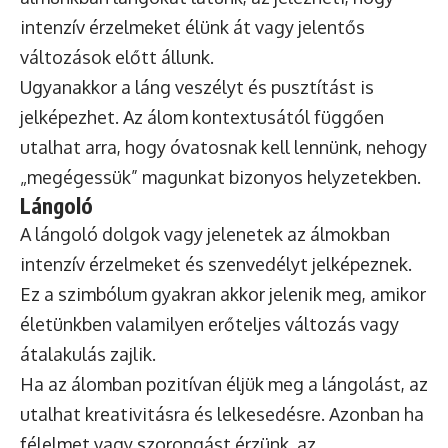
intenzív érzelmeket élünk át vagy jelentős
változások előtt állunk.
Ugyanakkor a láng veszélyt és pusztítást is
jelképezhet. Az álom kontextusától függően
utalhat arra, hogy óvatosnak kell lennünk, nehogy
„megégessük” magunkat bizonyos helyzetekben.
Lángoló
A lángoló dolgok vagy jelenetek az álmokban
intenzív érzelmeket és szenvedélyt jelképeznek.
Ez a szimbólum gyakran akkor jelenik meg, amikor
életünkben valamilyen erőteljes változás vagy
átalakulás zajlik.
Ha az álomban pozitívan éljük meg a lángolást, az
utalhat kreativitásra és lelkesedésre. Azonban ha
félelmet vagy szorongást érzünk, az