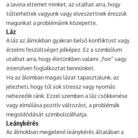
a lavina eltemet minket, az utalhat arra, hogy
túlterheltek vagyunk vagy elveszettnek érezzük
magunkat a problémáink közepette.
Láz
A láz az álmokban gyakran belső konfliktust vagy
érzelmi feszültséget jelképez. Ez a szimbólum
utalhat arra, hogy életünkben valami „forr” vagy
intenzíven foglalkoztat bennünket.
Ha az álomban magas lázat tapasztalunk, az
jelezheti, hogy túl sok stressz vagy nyomás
nehezedik ránk. Ezzel szemben a láz csökkenése
vagy elmúlása pozitív változást, a problémák
megoldódását szimbolizálhatja.
Leánykérés
Az álmokban megjelenő leánykérés általában a