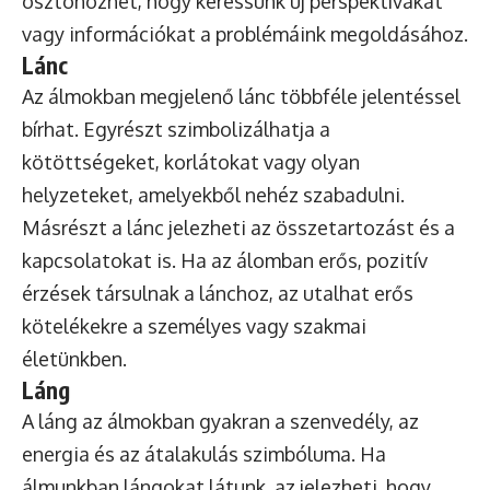
ösztönözhet, hogy keressünk új perspektívákat
vagy információkat a problémáink megoldásához.
Lánc
Az álmokban megjelenő lánc többféle jelentéssel
bírhat. Egyrészt szimbolizálhatja a
kötöttségeket, korlátokat vagy olyan
helyzeteket, amelyekből nehéz szabadulni.
Másrészt a lánc jelezheti az összetartozást és a
kapcsolatokat is. Ha az álomban erős, pozitív
érzések társulnak a lánchoz, az utalhat erős
kötelékekre a személyes vagy szakmai
életünkben.
Láng
A láng az álmokban gyakran a szenvedély, az
energia és az átalakulás szimbóluma. Ha
álmunkban lángokat látunk, az jelezheti, hogy