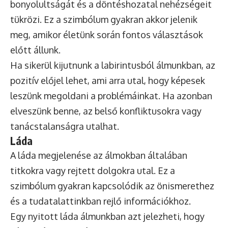
bonyolultságát és a döntéshozatal nehézségeit
tükrözi. Ez a szimbólum gyakran akkor jelenik
meg, amikor életünk során fontos választások
előtt állunk.
Ha sikerül kijutnunk a labirintusból álmunkban, az
pozitív előjel lehet, ami arra utal, hogy képesek
leszünk megoldani a problémáinkat. Ha azonban
elveszünk benne, az belső konfliktusokra vagy
tanácstalanságra utalhat.
Láda
A láda megjelenése az álmokban általában
titkokra vagy rejtett dolgokra utal. Ez a
szimbólum gyakran kapcsolódik az önismerethez
és a tudatalattinkban rejlő információkhoz.
Egy nyitott láda álmunkban azt jelezheti, hogy