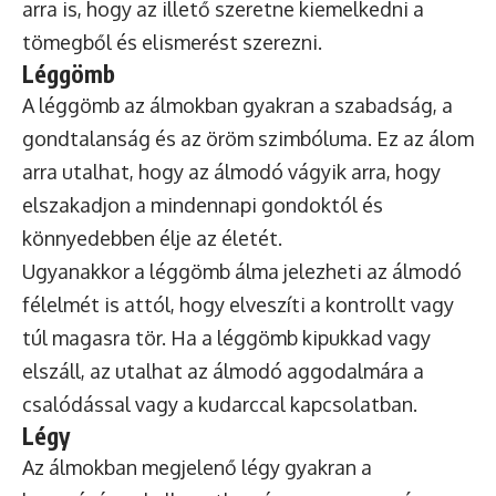
arra is, hogy az illető szeretne kiemelkedni a
tömegből és elismerést szerezni.
Léggömb
A léggömb az álmokban gyakran a szabadság, a
gondtalanság és az öröm szimbóluma. Ez az álom
arra utalhat, hogy az álmodó vágyik arra, hogy
elszakadjon a mindennapi gondoktól és
könnyedebben élje az életét.
Ugyanakkor a léggömb álma jelezheti az álmodó
félelmét is attól, hogy elveszíti a kontrollt vagy
túl magasra tör. Ha a léggömb kipukkad vagy
elszáll, az utalhat az álmodó aggodalmára a
csalódással vagy a kudarccal kapcsolatban.
Légy
Az álmokban megjelenő légy gyakran a