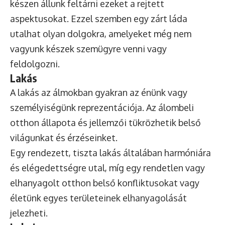
készen állunk feltárni ezeket a rejtett
aspektusokat. Ezzel szemben egy zárt láda
utalhat olyan dolgokra, amelyeket még nem
vagyunk készek szemügyre venni vagy
feldolgozni.
Lakás
A lakás az álmokban gyakran az énünk vagy
személyiségünk reprezentációja. Az álombeli
otthon állapota és jellemzői tükrözhetik belső
világunkat és érzéseinket.
Egy rendezett, tiszta lakás általában harmóniára
és elégedettségre utal, míg egy rendetlen vagy
elhanyagolt otthon belső konfliktusokat vagy
életünk egyes területeinek elhanyagolását
jelezheti.