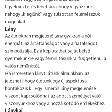
figyelmeztetés lehet arra, hogy vigyázzunk,
nehogy „kiégjünk” vagy túlzottan felemésszük
magunkat.
Lány
Az álmokban megjelenő lány gyakran a női
energiát, az ártatlanságot vagy a fiatalságot
szimbolizálja. Ez a kép utalhat saját belső
gyermekünkre vagy feminitásunkra, függetlenül a
valós nemünktől.
Ha ismeretlen lányt látunk álmunkban, az
jelezheti, hogy életünk egy új aspektusa
bontakozik ki. Egy ismerős lány megjelenése
viszont kapcsolódhat az adott személlyel való
viszonyunkhoz vagy a hozzá kötődő emlékekhez.
Lányhaj