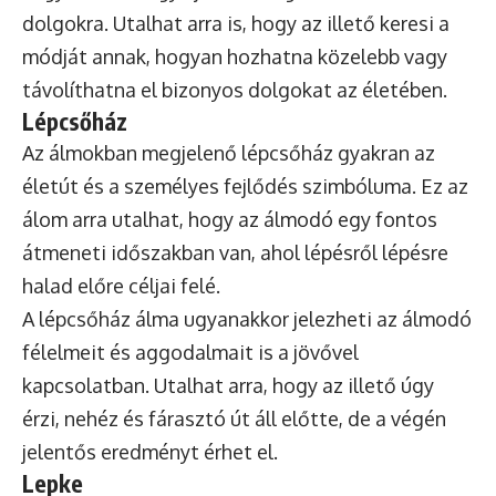
dolgokra. Utalhat arra is, hogy az illető keresi a
módját annak, hogyan hozhatna közelebb vagy
távolíthatna el bizonyos dolgokat az életében.
Lépcsőház
Az álmokban megjelenő lépcsőház gyakran az
életút és a személyes fejlődés szimbóluma. Ez az
álom arra utalhat, hogy az álmodó egy fontos
átmeneti időszakban van, ahol lépésről lépésre
halad előre céljai felé.
A lépcsőház álma ugyanakkor jelezheti az álmodó
félelmeit és aggodalmait is a jövővel
kapcsolatban. Utalhat arra, hogy az illető úgy
érzi, nehéz és fárasztó út áll előtte, de a végén
jelentős eredményt érhet el.
Lepke