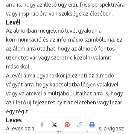
arra is, hogy az illető úgy érzi, friss perspektívára
vagy inspirációra van szüksége az életében.
Levél
Az álmokban megjelenő levél gyakran a
kommunikáció és az információ szimbóluma. Ez
az álom arra utalhat, hogy az álmodó fontos
üzenetet vár vagy szeretne közölni valamit
másokkal.
A levél álma ugyanakkor jelezheti az álmodó
vágyát arra, hogy kapcsolatba lépjen valakivel
vagy valamivel a múltjából. Utalhat arra is, hogy
az illető új fejezetet nyit az életében vagy lezár
egy régit.
Leves
A leves az álmokban gyakran a táplálás, a vigasz