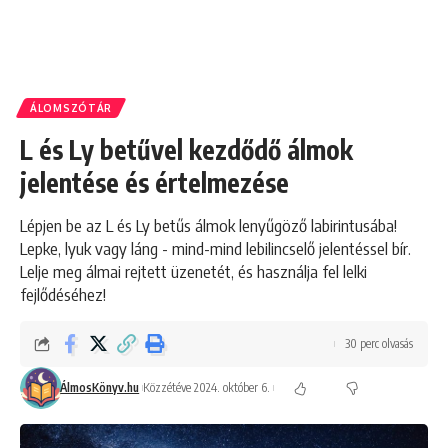
ÁLOMSZÓTÁR
L és Ly betűvel kezdődő álmok
jelentése és értelmezése
Lépjen be az L és Ly betűs álmok lenyűgöző labirintusába!
Lepke, lyuk vagy láng - mind-mind lebilincselő jelentéssel bír.
Lelje meg álmai rejtett üzenetét, és használja fel lelki
fejlődéséhez!
30 perc olvasás
ÁlmosKönyv.hu
Közzétéve 2024. október 6.