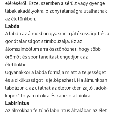
eléréséről. Ezzel szemben a sérült vagy gyenge
lábak akadályokra, bizonytalanságra utalhatnak
az életünkben.
Labda
A labda az álmokban gyakran a játékosságot és a
gondtalanságot szimbolizálja. Ez az
álomszimbólum arra ösztönözhet, hogy több
örömöt és spontaneitást engedjünk az
életünkbe.
Ugyanakkor a labda formája miatt a teljességet
és a ciklikusságot is jelképezheti. Ha álmunkban
labdázunk, az utalhat az életünkben zajló „adok-
kapok” folyamatokra és kapcsolatainkra.
Labirintus
Az álmokban feltűnő labirintus általában az élet