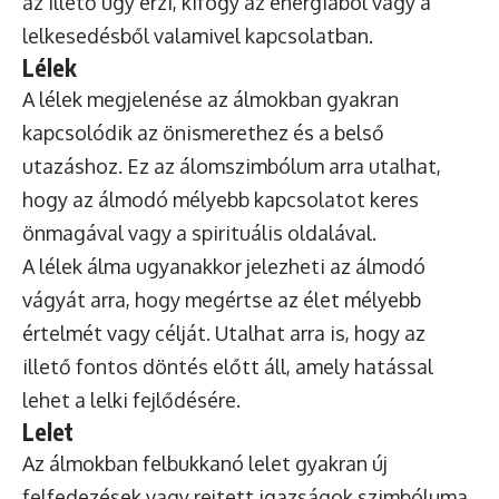
az illető úgy érzi, kifogy az energiából vagy a
lelkesedésből valamivel kapcsolatban.
Lélek
A lélek megjelenése az álmokban gyakran
kapcsolódik az önismerethez és a belső
utazáshoz. Ez az álomszimbólum arra utalhat,
hogy az álmodó mélyebb kapcsolatot keres
önmagával vagy a spirituális oldalával.
A lélek álma ugyanakkor jelezheti az álmodó
vágyát arra, hogy megértse az élet mélyebb
értelmét vagy célját. Utalhat arra is, hogy az
illető fontos döntés előtt áll, amely hatással
lehet a lelki fejlődésére.
Lelet
Az álmokban felbukkanó lelet gyakran új
felfedezések vagy rejtett igazságok szimbóluma.