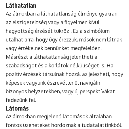
Láthatatlan
Az álmokban a láthatatlanság élménye gyakran
az elszigeteltség vagy a figyelmen kívül
hagyottság érzését tükrözi. Ez a szimbólum
utalhat arra, hogy úgy érezzük, mások nem látnak
vagy értékelnek bennünket megfelelően.
Másrészt a láthatatlanság jelentheti a
szabadságot és a korlátok nélküliséget is. Ha
pozitív érzések társulnak hozzá, az jelezheti, hogy
képesek vagyunk észrevétlenül navigálni
bizonyos helyzetekben, vagy új perspektívákat
fedezünk fel.
Látomás
Az álmokban megjelenő látomások általában
fontos üzeneteket hordoznak a tudatalattinkból.