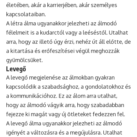
életében, akár a karrierjében, akár személyes
kapcsolataiban.
A létra álma ugyanakkor jelezheti az álmodó
félelmeit is a kudarctól vagy a leéséstől. Utalhat
arra, hogy az illető úgy érzi, nehéz út áll előtte, de
a kitartása és erőfeszítései végül meghozzák
gyümölcsüket.
Levegő
A levegő megjelenése az álmokban gyakran
kapcsolódik a szabadsághoz, a gondolatokhoz és
a kommunikációhoz. Ez az álom arra utalhat,
hogy az álmodó vágyik arra, hogy szabadabban
fejezze ki magát vagy új ötleteket fedezzen fel.
A levegő álma ugyanakkor jelezheti az álmodó
igényét a változásra és a megújulásra. Utalhat