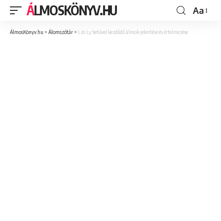
ÁLMOSKÖNYV.HU
Aa
ÁlmosKönyv.hu
>
Álomszótár
>
L és Ly betűvel kezdődő álmok jelentése és értelmezése