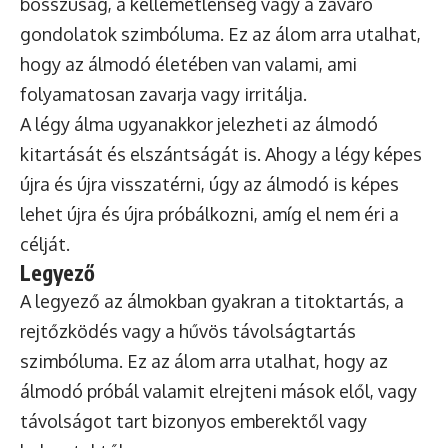
bosszúság, a kellemetlenség vagy a zavaró
gondolatok szimbóluma. Ez az álom arra utalhat,
hogy az álmodó életében van valami, ami
folyamatosan zavarja vagy irritálja.
A légy álma ugyanakkor jelezheti az álmodó
kitartását és elszántságát is. Ahogy a légy képes
újra és újra visszatérni, úgy az álmodó is képes
lehet újra és újra próbálkozni, amíg el nem éri a
célját.
Legyező
A legyező az álmokban gyakran a titoktartás, a
rejtőzködés vagy a hűvös távolságtartás
szimbóluma. Ez az álom arra utalhat, hogy az
álmodó próbál valamit elrejteni mások elől, vagy
távolságot tart bizonyos emberektől vagy