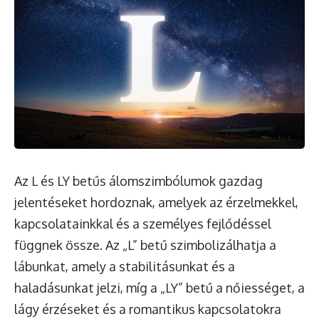
Az L és LY betűs álomszimbólumok gazdag
jelentéseket hordoznak, amelyek az érzelmekkel,
kapcsolatainkkal és a személyes fejlődéssel
függnek össze. Az „L” betű szimbolizálhatja a
lábunkat, amely a stabilitásunkat és a
haladásunkat jelzi, míg a „LY” betű a nőiességet, a
lágy érzéseket és a romantikus kapcsolatokra