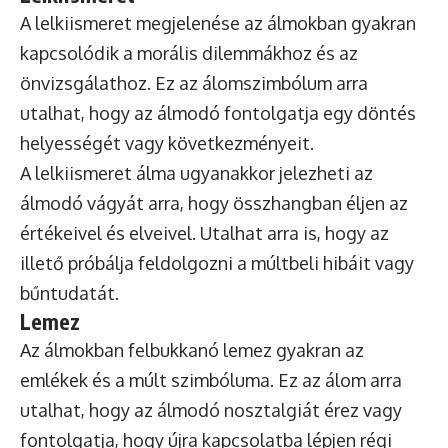
A lelkiismeret megjelenése az álmokban gyakran
kapcsolódik a morális dilemmákhoz és az
önvizsgálathoz. Ez az álomszimbólum arra
utalhat, hogy az álmodó fontolgatja egy döntés
helyességét vagy következményeit.
A lelkiismeret álma ugyanakkor jelezheti az
álmodó vágyát arra, hogy összhangban éljen az
értékeivel és elveivel. Utalhat arra is, hogy az
illető próbálja feldolgozni a múltbeli hibáit vagy
bűntudatát.
Lemez
Az álmokban felbukkanó lemez gyakran az
emlékek és a múlt szimbóluma. Ez az álom arra
utalhat, hogy az álmodó nosztalgiát érez vagy
fontolgatja, hogy újra kapcsolatba lépjen régi