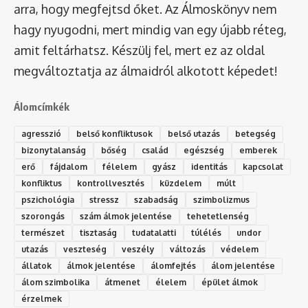
arra, hogy megfejtsd őket. Az Álmoskönyv nem
hagy nyugodni, mert mindig van egy újabb réteg,
amit feltárhatsz. Készülj fel, mert ez az oldal
megváltoztatja az álmaidról alkotott képedet!
Álomcímkék
agresszió
belső konfliktusok
belső utazás
betegség
bizonytalanság
bőség
család
egészség
emberek
erő
fájdalom
félelem
gyász
identitás
kapcsolat
konfliktus
kontrollvesztés
küzdelem
múlt
pszichológia
stressz
szabadság
szimbolizmus
szorongás
szám álmok jelentése
tehetetlenség
természet
tisztaság
tudatalatti
túlélés
undor
utazás
veszteség
veszély
változás
védelem
állatok
álmok jelentése
álomfejtés
álom jelentése
álom szimbolika
átmenet
élelem
épület álmok
érzelmek