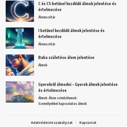
C és CS betűvel kezdődő álmok jelentése és
értelmezése
Álomszótár
I betűvel kezdődő álmok jelentése és
értelmezése
Álomszótár
Baba születése álom jelentése
Álmok
Gyerekről álmodni – Gyerek álmok jelentése
és értelmezése
Álmok
Álom szimbólumok
Személyekkel kapcsolatos álmok
Adatvédelmi szabályzat
Kapcsolat