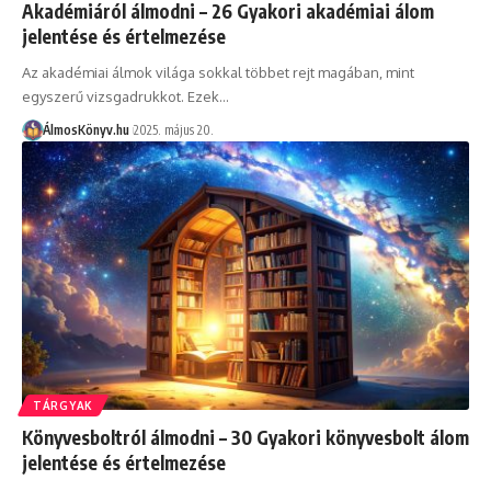
Akadémiáról álmodni – 26 Gyakori akadémiai álom
jelentése és értelmezése
Az akadémiai álmok világa sokkal többet rejt magában, mint
egyszerű vizsgadrukkot. Ezek…
ÁlmosKönyv.hu
2025. május 20.
TÁRGYAK
Könyvesboltról álmodni – 30 Gyakori könyvesbolt álom
jelentése és értelmezése