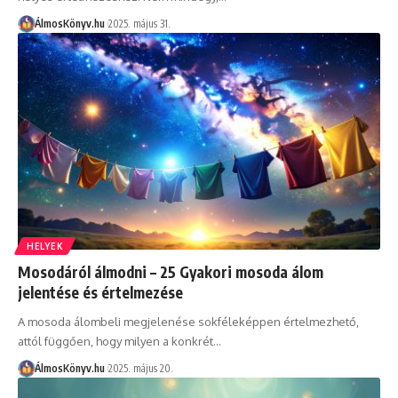
ÁlmosKönyv.hu
2025. május 31.
HELYEK
Mosodáról álmodni – 25 Gyakori mosoda álom
jelentése és értelmezése
A mosoda álombeli megjelenése sokféleképpen értelmezhető,
attól függően, hogy milyen a konkrét…
ÁlmosKönyv.hu
2025. május 20.