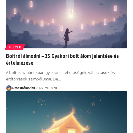
HELYEK
Boltról álmodni – 25 Gyakori bolt álom jelentése és
értelmezése
A boltok az álmokban gyakran a lehetőségek, választások és
erőforrások szimbólumai. De…
ÁlmosKönyv.hu
2025. május 20.