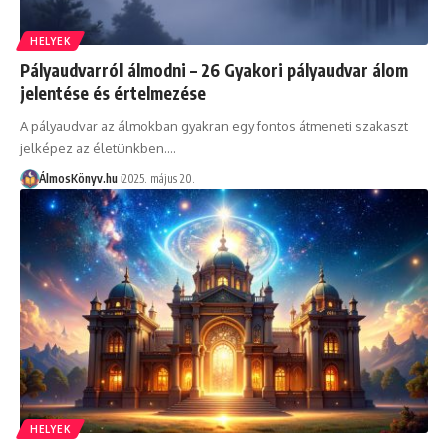
HELYEK
Pályaudvarról álmodni – 26 Gyakori pályaudvar álom
jelentése és értelmezése
A pályaudvar az álmokban gyakran egy fontos átmeneti szakaszt
jelképez az életünkben.…
ÁlmosKönyv.hu
2025. május 20.
HELYEK