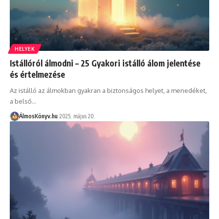
HELYEK
Istállóról álmodni – 25 Gyakori istálló álom jelentése
és értelmezése
Az istálló az álmokban gyakran a biztonságos helyet, a menedéket,
a belső…
ÁlmosKönyv.hu
2025. május 20.