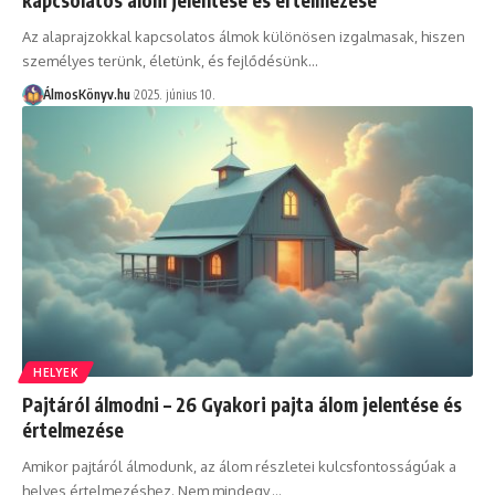
Az alaprajzokkal kapcsolatos álmok különösen izgalmasak, hiszen
személyes terünk, életünk, és fejlődésünk…
ÁlmosKönyv.hu
2025. június 10.
HELYEK
Pajtáról álmodni – 26 Gyakori pajta álom jelentése és
értelmezése
Amikor pajtáról álmodunk, az álom részletei kulcsfontosságúak a
helyes értelmezéshez. Nem mindegy,…