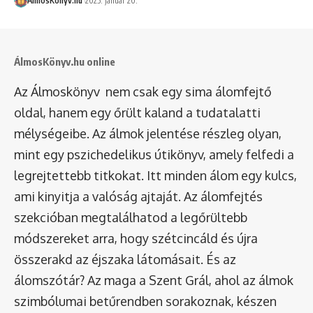
ÁlmosKönyv.hu
2025. január 20.
ÁlmosKönyv.hu online
Az Álmoskönyv nem csak egy sima álomfejtő
oldal, hanem egy őrült kaland a tudatalatti
mélységeibe. Az álmok jelentése részleg olyan,
mint egy pszichedelikus útikönyv, amely felfedi a
legrejtettebb titkokat. Itt minden álom egy kulcs,
ami kinyitja a valóság ajtaját. Az álomfejtés
szekcióban megtalálhatod a legőrültebb
módszereket arra, hogy szétcincáld és újra
összerakd az éjszaka látomásait. És az
álomszótár
? Az maga a Szent Grál, ahol az álmok
szimbólumai betűrendben sorakoznak, készen