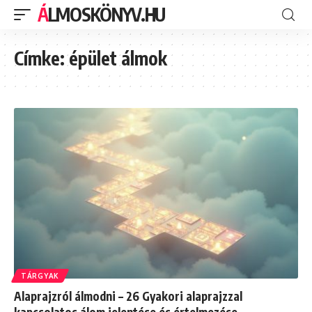
ÁLMOSKÖNYV.HU
Címke:
épület álmok
TÁRGYAK
Alaprajzról álmodni – 26 Gyakori alaprajzzal
kapcsolatos álom jelentése és értelmezése