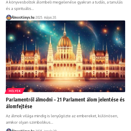
A könyvesboltok álombeli megjelenése gyakran a tudás, a tanulás
és a spirituális…
ÁlmosKönyv.hu
2025. május 20.
HELYEK
Parlamentről álmodni – 21 Parlament álom jelentése és
álomfejtése
Az álmok világa mindig is lenyűgözte az embereket, különösen,
amikor olyan szimbolikus…