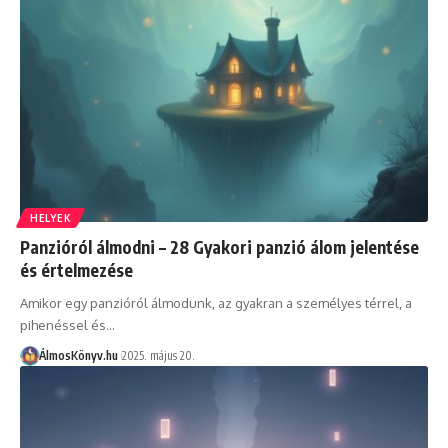
HELYEK
Panzióról álmodni – 28 Gyakori panzió álom jelentése
és értelmezése
Amikor egy panzióról álmodunk, az gyakran a személyes térrel, a
pihenéssel és…
ÁlmosKönyv.hu
2025. május 20.