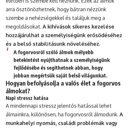
életben is szembe kell néznünk. Ezek az álmok
arra ösztönözhetnek, hogy bátran nézzünk
szembe a nehézségekkel és találjuk meg a
megoldásokat.
A kihívások sikeres kezelése
hozzájárulhat a személyiségünk erősödéséhez
és a belső stabilitásunk növeléséhez.
A fogorvosról szóló álmok mélyebb
betekintést nyújthatnak a személyiségünk
fejlődésébe és segíthetnek abban, hogy
jobban megértsük saját belső világunkat.
Hogyan befolyásolja a valós élet a fogorvos
álmokat?
Napi stressz hatása
A mindennapi stressz jelentős hatással lehet
álmainkra, különösen, ha fogorvosról álmodunk.
A
munkahelyi nyomás, családi problémák vagy