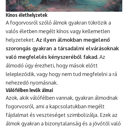
Kínos élethelyzetek
A fogorvosról szóló álmok gyakran tükrözik a
valós életben megélt kínos vagy kellemetlen
helyzeteket.
Az ilyen álmokban megjelenő
szorongás gyakran a társadalmi elvárásoknak
való megfelelés kényszeréből fakad.
Az
álmodó úgy érezheti, hogy mások előtt
lelepleződik, vagy hogy nem tud megfelelni a rá
nehezedő nyomásnak.
Válófélben levők álmai
Azok, akik válófélben vannak, gyakran álmodnak
fogorvosról, ami a kapcsolatukban megélt
fájdalmat és veszteséget szimbolizálja. Ezek az
álmok gyakran a bizonytalanság és a jövőtől való