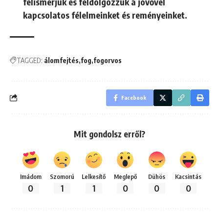
felismerjük és feldolgozzuk a jövővel
kapcsolatos félelmeinket és reményeinket.
TAGGED:
álomfejtés
fog
fogorvos
Facebook
Mit gondolsz erről?
Imádom
Szomorú
Lelkesítő
Meglepő
Dühös
Kacsintás
0
1
1
0
0
0