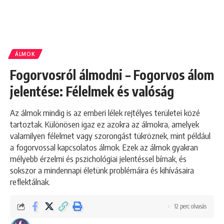
ÁLMOK
Fogorvosról álmodni – Fogorvos álom
jelentése: Félelmek és valóság
Az álmok mindig is az emberi lélek rejtélyes területei közé
tartoztak. Különösen igaz ez azokra az álmokra, amelyek
valamilyen félelmet vagy szorongást tükröznek, mint például
a fogorvossal kapcsolatos álmok. Ezek az álmok gyakran
mélyebb érzelmi és pszichológiai jelentéssel bírnak, és
sokszor a mindennapi életünk problémáira és kihívásaira
reflektálnak.
12 perc olvasás