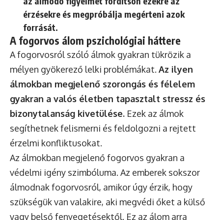
az álmodó figyelmet fordítson ezekre az
érzésekre és megpróbálja megérteni azok
forrását.
A fogorvos álom pszichológiai háttere
A fogorvosról szóló álmok gyakran tükrözik a
mélyen gyökerező lelki problémákat.
Az ilyen
álmokban megjelenő szorongás és félelem
gyakran a valós életben tapasztalt stressz és
bizonytalanság kivetülése.
Ezek az álmok
segíthetnek felismerni és feldolgozni a rejtett
érzelmi konfliktusokat.
Az álmokban megjelenő fogorvos gyakran a
védelmi igény szimbóluma. Az emberek sokszor
álmodnak fogorvosról, amikor úgy érzik, hogy
szükségük van valakire, aki megvédi őket a külső
vagy belső fenyegetésektől. Ez az álom arra