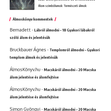
Álom szimbólumok
Természeti álmok
Álmoskönyv kommentek
Bernadett
-
Lábról álmodni – 18 Gyakori lábakról
szóló álom és jelentésük
Bruckbauer Ágnes
-
Templomról álmodni – Gyakori
templom álmok és jelentésük
ÁlmosKönyv.hu
-
Macskáról álmodni – 20 Macska
álom jelentése és álomfejtése
ÁlmosKönyv.hu
-
Macskáról álmodni – 20 Macska
álom jelentése és álomfejtése
Simon Gyöngyi
-
Macskáról álmodni – 20 Macska