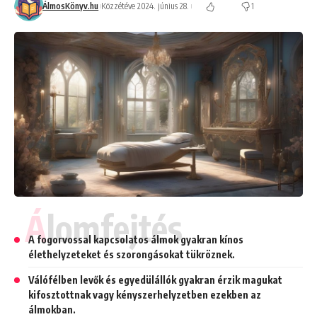
ÁlmosKönyv.hu
Közzétéve 2024. június 28.
1
Álomfejtés
A fogorvossal kapcsolatos álmok gyakran kínos
élethelyzeteket és szorongásokat tükröznek.
Válófélben levők és egyedülállók gyakran érzik magukat
kifosztottnak vagy kényszerhelyzetben ezekben az
álmokban.