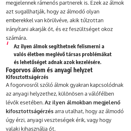
megjelennek rámenős partnerek is. Ezek az álmok
azt sugallhatják, hogy az álmodó olyan
emberekkel van körülvéve, akik túlzottan
irányítani akarják őt, és ez feszültséget okoz
számára.
Az ilyen álmok segíthetnek felismerni a
valós életben meglévő társas problémákat
és lehetőséget adnak azok kezelésére.
Fogorvos álom és anyagi helyzet
Kifosztottságérzés
A fogorvosról szóló álmok gyakran kapcsolódnak
az anyagi helyzethez, különösen a válófélben
lévők esetében.
Az ilyen álmokban megjelenő
kifosztottságérzés
arra utalhat, hogy az álmodó
úgy érzi, anyagi veszteségek érik, vagy hogy
valaki kihasználja őt.