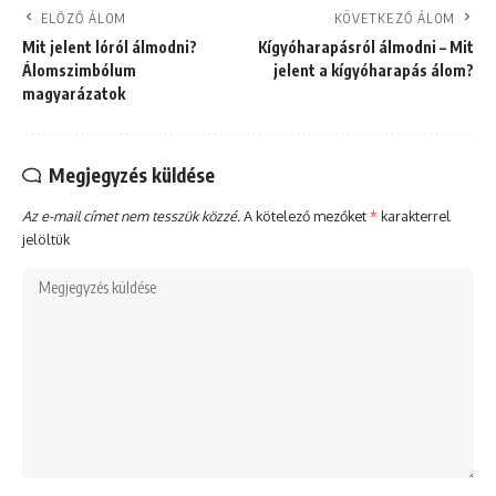
ELŐZŐ ÁLOM
KÖVETKEZŐ ÁLOM
Mit jelent lóról álmodni?
Kígyóharapásról álmodni – Mit
Álomszimbólum
jelent a kígyóharapás álom?
magyarázatok
Megjegyzés küldése
Az e-mail címet nem tesszük közzé.
A kötelező mezőket
*
karakterrel
jelöltük