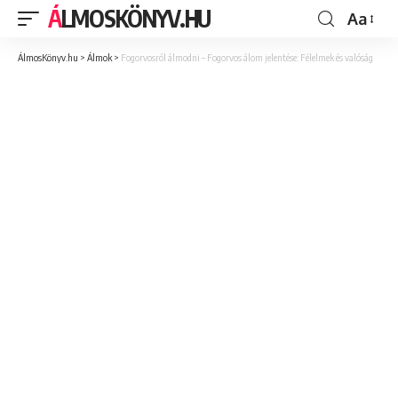
ÁLMOSKÖNYV.HU
Aa
ÁlmosKönyv.hu
>
Álmok
>
Fogorvosról álmodni – Fogorvos álom jelentése: Félelmek és valóság