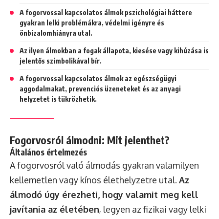
A fogorvossal kapcsolatos álmok pszichológiai háttere
gyakran lelki problémákra, védelmi igényre és
önbizalomhiányra utal.
Az ilyen álmokban a fogak állapota, kiesése vagy kihúzása is
jelentős szimbolikával bír.
A fogorvossal kapcsolatos álmok az egészségügyi
aggodalmakat, prevenciós üzeneteket és az anyagi
helyzetet is tükrözhetik.
Fogorvosról álmodni: Mit jelenthet?
Általános értelmezés
A fogorvosról való álmodás gyakran valamilyen
kellemetlen vagy kínos élethelyzetre utal.
Az
álmodó úgy érezheti, hogy valamit meg kell
javítania az életében
, legyen az fizikai vagy lelki