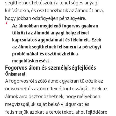
segíthetnek felkészülni a lehetséges anyagi
kihívásokra, és ösztönözhetik az álmodót arra,
hogy jobban odafigyeljen pénzügyeire.
Az álmokban megjelenő fogorvos gyakran
tükrözi az álmodó anyagi helyzetével
kapcsolatos aggodalmait és félelmeit. Ezek
az álmok segíthetnek felismerni a pénzügyi
problémákat és ösztönözhetik a
megoldáskeresést.
Fogorvos álom és személyiségfejlődés
Önismeret
A fogorvosról szóló álmok gyakran tükrözik az
önismeret és az önreflexió fontosságát. Ezek az
álmok arra ösztönözhetnek, hogy mélyebben
megvizsgáljuk saját belső világunkat és
felismerjük azokat a területeket, ahol fejlődésre