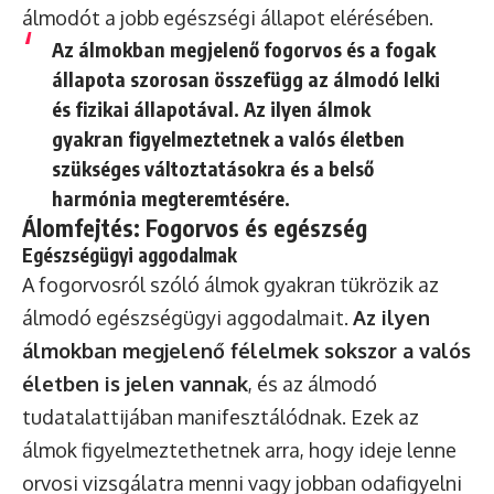
álmodót a jobb egészségi állapot elérésében.
Az álmokban megjelenő fogorvos és a fogak
állapota szorosan összefügg az álmodó lelki
és fizikai állapotával. Az ilyen álmok
gyakran figyelmeztetnek a valós életben
szükséges változtatásokra és a belső
harmónia megteremtésére.
Álomfejtés: Fogorvos és egészség
Egészségügyi aggodalmak
A fogorvosról szóló álmok gyakran tükrözik az
álmodó egészségügyi aggodalmait.
Az ilyen
álmokban megjelenő félelmek sokszor a valós
életben is jelen vannak
, és az álmodó
tudatalattijában manifesztálódnak. Ezek az
álmok figyelmeztethetnek arra, hogy ideje lenne
orvosi vizsgálatra menni vagy jobban odafigyelni