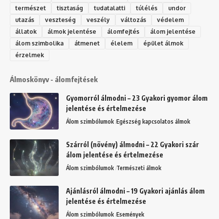
természet
tisztaság
tudatalatti
túlélés
undor
utazás
veszteség
veszély
változás
védelem
állatok
álmok jelentése
álomfejtés
álom jelentése
álom szimbolika
átmenet
élelem
épület álmok
érzelmek
Álmoskönyv - álomfejtések
Gyomorról álmodni – 23 Gyakori gyomor álom
jelentése és értelmezése
Álom szimbólumok
Egészség kapcsolatos álmok
Szárról (növény) álmodni – 22 Gyakori szár
álom jelentése és értelmezése
Álom szimbólumok
Természeti álmok
Ajánlásról álmodni – 19 Gyakori ajánlás álom
jelentése és értelmezése
Álom szimbólumok
Események