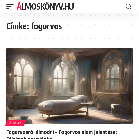
ÁLMOSKÖNYV.HU
Címke:
fogorvos
ÁLMOK
Fogorvosról álmodni – Fogorvos álom jelentése:
Félelmek és valóság