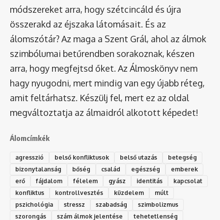
módszereket arra, hogy szétcincáld és újra
összerakd az éjszaka látomásait. És az
álomszótár
? Az maga a Szent Grál, ahol az álmok
szimbólumai betűrendben sorakoznak, készen
arra, hogy megfejtsd őket. Az Álmoskönyv nem
hagy nyugodni, mert mindig van egy újabb réteg,
amit feltárhatsz. Készülj fel, mert ez az oldal
megváltoztatja az álmaidról alkotott képedet!
Álomcímkék
agresszió
belső konfliktusok
belső utazás
betegség
bizonytalanság
bőség
család
egészség
emberek
erő
fájdalom
félelem
gyász
identitás
kapcsolat
konfliktus
kontrollvesztés
küzdelem
múlt
pszichológia
stressz
szabadság
szimbolizmus
szorongás
szám álmok jelentése
tehetetlenség