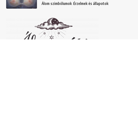
Álom szimbólumok
Érzelmek és állapotok
Népszerű álomfejtések
Temetőről álmodni – 20 Gyakori temetővel
kapcsolatos álom és jelentésük
Helyek
Mit jelent lóról álmodni? Álomszimbólum
magyarázatok
Álmok