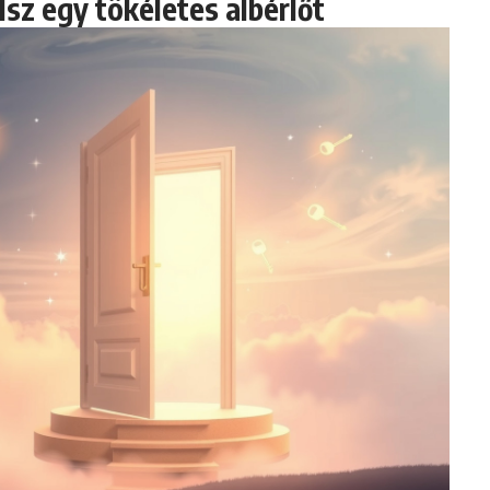
lsz egy tökéletes albérlőt