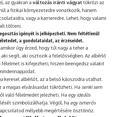
el, az gyakran a
változás iránti vágyat
tükrözi az
nül a fizikai környezetedre vonatkozik, hanem
csolataidra, vagy a karrieredre. Lehet, hogy valami
él tölteni.
egosztás igényét
is jelképezheti. Nem feltétlenül
életedet, a gondolataidat, az érzéseidet.
 amikor úgy érzed, hogy túl nagy a teher a
 aki segít, aki osztozik a felelősségben. Az albérlő
 félelmet is kifejezheti, hiszen beengedsz valakit
 mindennapjaidat.
ba
keresel albérlőt, az a belső káoszodra utalhat.
az a magas elvárásaidat tükrözheti. Ha
senki sem
ól való félelmedet jelezheti. Ha
egy ideális
ülését szimbolizálhatja. Végül, ha
egy ismerős
ó kapcsolatod mélyebb megértésére ösztönöz.