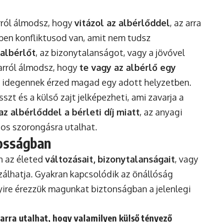
rról álmodsz, hogy
vitázol az albérlőddel
, az arra
dben konfliktusod van, amit nem tudsz
albérlőt
, az bizonytalanságot, vagy a jövővel
 arról álmodsz, hogy
te vagy az albérlő egy
ogy idegennek érzed magad egy adott helyzetben.
zt és a külső zajt jelképezheti, ami zavarja a
z albérlőddel a bérleti díj miatt
, az anyagi
os szorongásra utalhat.
nosságban
n az életed
változásait, bizonytalanságait
, vagy
álhatja. Gyakran kapcsolódik az önállóság
yire érezzük magunkat biztonságban a jelenlegi
arra utalhat, hogy valamilyen külső tényező