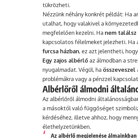
tükrözheti.
Nézzünk néhány konkrét példát: Ha a
utalhat, hogy valakivel a környezete
megfelelően kezelni. Ha
nem találsz 
kapcsolatos félelmeket jelezheti. Ha
furcsa házban
, ez azt jelentheti, h
Egy zajos albérlő
az álmodban a stress
nyugalmadat. Végül, ha
összeveszel a
problémákra vagy a pénzzel kapcsolat
Albérlőről álmodni általá
Az albérlőről álmodni általánosságba
a másoktól való függőséget szimboliz
kérdéséhez, illetve ahhoz, hogy menn
élethelyzetünkben.
Az albérlő megjelenése álmainkban 