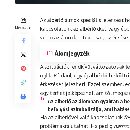
Az albérlő álmok speciális jelentést 
Megosztás
kapcsolatunk az albérlőkkel, vagy ép
venni az álom kontextusát, az érzései
Álomjegyzék
A szituációk rendkívül változatosak l
rejlik. Például, egy
új albérlő bekölt
érkezését jelezheti. Ezzel szemben, 
egy terhet jelképezhet, amitől megsz
Az albérlő az álomban gyakran a
be
befolyást szimbolizálja, ami hatáss
Ha az albérlővel való kapcsolatunk
fe
problémákra utalhat. Ha pedig
harmo