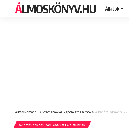
ÁLMOSKÖNYV.HU
Állatok
ÁlmosKönyv.hu
>
Személyekkel kapcsolatos álmok
>
Albérlőről álmodni – 2
SZEMÉLYEKKEL KAPCSOLATOS ÁLMOK