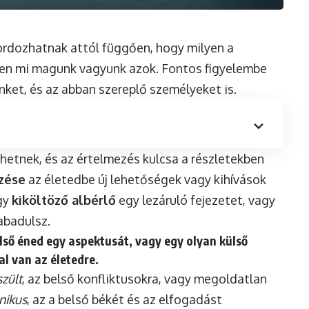
hordozhatnak attól függően, hogy milyen a
pen mi magunk vagyunk azok. Fontos figyelembe
nket, és az abban szereplő személyeket is.
ehetnek, és az értelmezés kulcsa a részletekben
özése
az életedbe új lehetőségek vagy kihívások
egy
kiköltöző albérlő
egy lezáruló fejezetet, vagy
abadulsz.
lső éned egy aspektusát
, vagy egy olyan külső
al van az életedre.
szült
, az belső konfliktusokra, vagy megoldatlan
nikus
, az a belső békét és az elfogadást