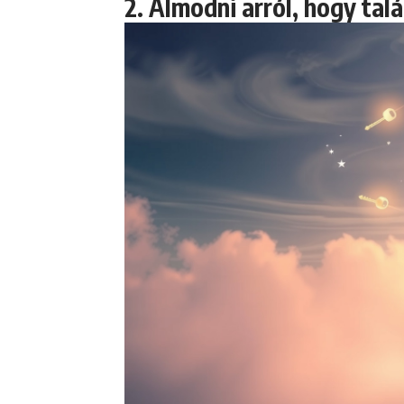
2. Álmodni arról, hogy talá