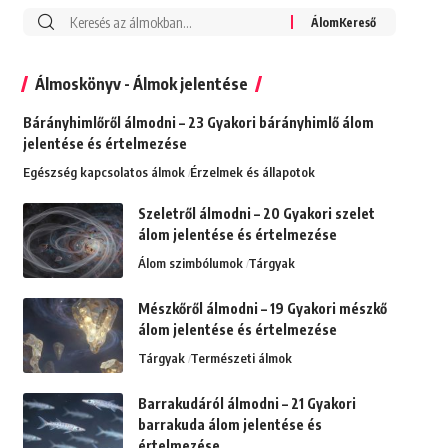
Álmoskönyv - Álmok jelentése
Bárányhimlőről álmodni – 23 Gyakori bárányhimlő álom
jelentése és értelmezése
Egészség kapcsolatos álmok
Érzelmek és állapotok
Szeletről álmodni – 20 Gyakori szelet
álom jelentése és értelmezése
Álom szimbólumok
Tárgyak
Mészkőről álmodni – 19 Gyakori mészkő
álom jelentése és értelmezése
Tárgyak
Természeti álmok
Barrakudáról álmodni – 21 Gyakori
barrakuda álom jelentése és
értelmezése