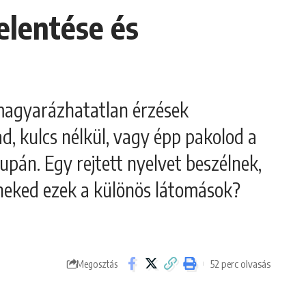
jelentése és
gmagyarázhatatlan érzések
, kulcs nélkül, vagy épp pakolod a
upán. Egy rejtett nyelvet beszélnek,
 neked ezek a különös látomások?
52 perc olvasás
Megosztás