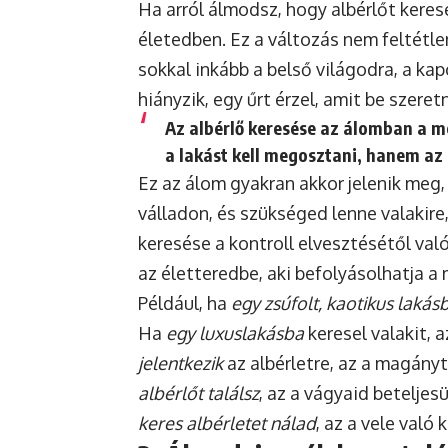
Ha arról álmodsz, hogy albérlőt keres
életedben. Ez a változás nem feltétle
sokkal inkább a belső világodra, a kap
hiányzik, egy űrt érzel, amit be szeretn
Az albérlő keresése az álomban a
m
a lakást kell megosztani, hanem az 
Ez az álom gyakran akkor jelenik meg,
válladon, és szükséged lenne valakire,
keresése a kontroll elvesztésétől való
az életteredbe, aki befolyásolhatja a
Például, ha
egy zsúfolt, kaotikus lakás
Ha
egy luxuslakásba
keresel valakit, 
jelentkezik
az albérletre, az a magányt
albérlőt találsz
, az a vágyaid beteljes
keres albérletet nálad
, az a vele val