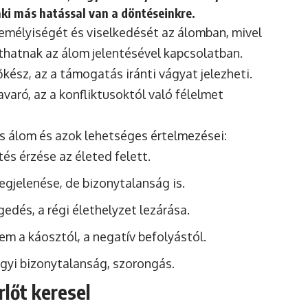
aki más hatással van a döntéseinkre.
zemélyiségét és viselkedését az álomban, mivel
thatnak az álom jelentésével kapcsolatban.
őkész, az a támogatás iránti vágyat jelezheti.
varó, az a konfliktusoktól való félelmet
s álom és azok lehetséges értelmezései:
és érzése az életed felett.
gjelenése, de bizonytalanság is.
edés, a régi élethelyzet lezárása.
em a káosztól, a negatív befolyástól.
yi bizonytalanság, szorongás.
rlőt keresel