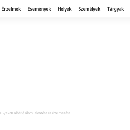
Érzelmek
Események
Helyek
Személyek
Tárgyak
8 Gyakori albérlő álom jelentése és értelmezése