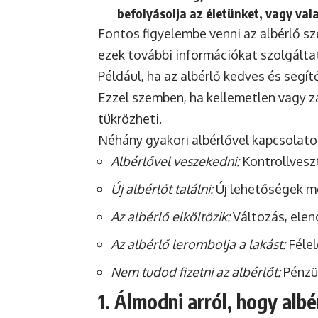
befolyásolja az életünket, vagy val
Fontos figyelembe venni az albérlő s
ezek további információkat szolgálta
Például, ha az albérlő kedves és segít
Ezzel szemben, ha kellemetlen vagy za
tükrözheti.
Néhány gyakori albérlővel kapcsolato
Albérlővel veszekedni:
Kontrollveszt
Új albérlőt találni:
Új lehetőségek me
Az albérlő elköltözik:
Változás, eleng
Az albérlő lerombolja a lakást:
Félel
Nem tudod fizetni az albérlőt:
Pénzüg
1. Álmodni arról, hogy albé