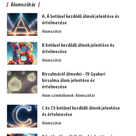
Álomszótár
A, Á betűvel kezdődő álmok jelentése és
értelmezése
Álomszótár
B betűvel kezdődő álmok jelentése és
értelmezése
Álomszótár
Birsalmáról álmodni – 19 Gyakori
birsalma álom jelentése és
értelmezése
Álom szimbólumok
Álomszótár
C és CS betűvel kezdődő álmok jelentése
és értelmezése
Álomszótár