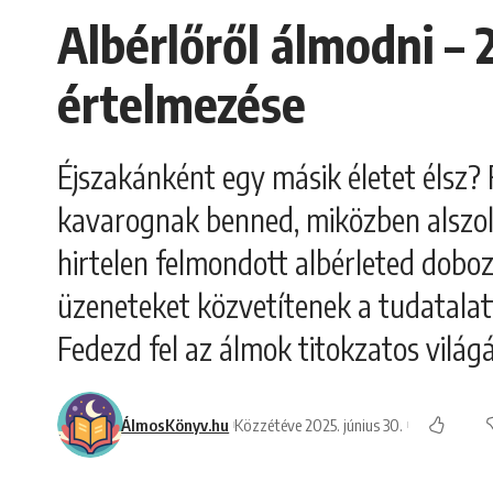
Albérlőről álmodni – 
értelmezése
Éjszakánként egy másik életet élsz?
kavarognak benned, miközben alszol?
hirtelen felmondott albérleted doboz
üzeneteket közvetítenek a tudatalat
Fedezd fel az álmok titokzatos világá
ÁlmosKönyv.hu
Közzétéve 2025. június 30.