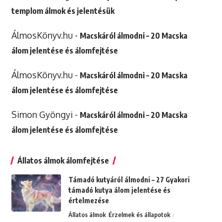
templom álmok és jelentésük
ÁlmosKönyv.hu
-
Macskáról álmodni – 20 Macska
álom jelentése és álomfejtése
ÁlmosKönyv.hu
-
Macskáról álmodni – 20 Macska
álom jelentése és álomfejtése
Simon Gyöngyi
-
Macskáról álmodni – 20 Macska
álom jelentése és álomfejtése
Állatos álmok álomfejtése
Támadó kutyáról álmodni – 27 Gyakori
támadó kutya álom jelentése és
értelmezése
Állatos álmok
Érzelmek és állapotok