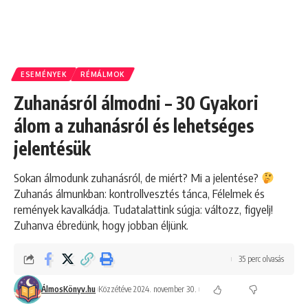
ESEMÉNYEK
RÉMÁLMOK
Zuhanásról álmodni – 30 Gyakori
álom a zuhanásról és lehetséges
jelentésük
Sokan álmodunk zuhanásról, de miért? Mi a jelentése?
Zuhanás álmunkban: kontrollvesztés tánca, Félelmek és
remények kavalkádja. Tudatalattink súgja: változz, figyelj!
Zuhanva ébredünk, hogy jobban éljünk.
35 perc olvasás
ÁlmosKönyv.hu
Közzétéve 2024. november 30.