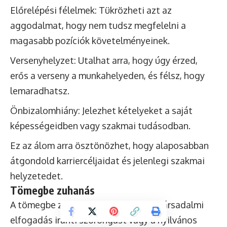
Előrelépési félelmek: Tükrözheti azt az
aggodalmat, hogy nem tudsz megfelelni a
magasabb pozíciók követelményeinek.
Versenyhelyzet: Utalhat arra, hogy úgy érzed,
erős a verseny a munkahelyeden, és félsz, hogy
lemaradhatsz.
Önbizalomhiány: Jelezhet kételyeket a saját
képességeidben vagy szakmai tudásodban.
Ez az álom arra ösztönözhet, hogy alaposabban
átgondold karriercéljaidat és jelenlegi szakmai
helyzetedet.
Tömegbe zuhanás
A tömegbe zuhanás álma gyakran a társadalmi
elfogadás iránti szorongást vagy a nyilvános