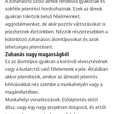
A zuhanásról szóló álmok rendkívül gyakoriak és
sokféle jelentést hordozhatnak. Ezek az álmok
gyakran tükrözik belső félelmeinket,
aggodalmainkat, de akár pozitív változásokat is
jelezhetnek életünkben. Nézzük részletesebben a
különböző zuhanásos álomtípusokat és azok
lehetséges jelentéseit:
Zuhanás nagy magasságból
Ez az álomtípus gyakran a kontroll elvesztésének
vagy a kudarctól való félelemnek a jele. Általában
akkor jelentkezik, amikor az álmodó jelentős
kihívásokkal néz szembe a munkahelyén vagy a
magánéletében.
Munkahelyi vonatkozások: Előléptetés előtt
állsz, vagy egy nagy projekten dolgozol, és attól