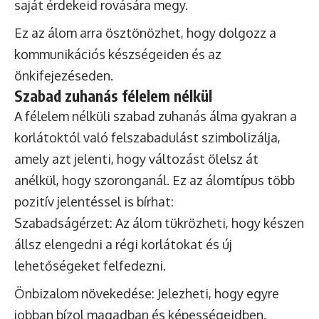
saját érdekeid rovására megy.
Ez az álom arra ösztönözhet, hogy dolgozz a
kommunikációs készségeiden és az
önkifejezéseden.
Szabad zuhanás félelem nélkül
A félelem nélküli szabad zuhanás álma gyakran a
korlátoktól való felszabadulást szimbolizálja,
amely azt jelenti, hogy változást ölelsz át
anélkül, hogy szoronganál. Ez az álomtípus több
pozitív jelentéssel is bírhat:
Szabadságérzet: Az álom tükrözheti, hogy készen
állsz elengedni a régi korlátokat és új
lehetőségeket felfedezni.
Önbizalom növekedése: Jelezheti, hogy egyre
jobban bízol magadban és képességeidben.