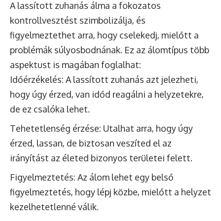
A lassított zuhanás álma a fokozatos
kontrollvesztést szimbolizálja, és
figyelmeztethet arra, hogy cselekedj, mielőtt a
problémák súlyosbodnának. Ez az álomtípus több
aspektust is magában foglalhat:
Időérzékelés: A lassított zuhanás azt jelezheti,
hogy úgy érzed, van időd reagálni a helyzetekre,
de ez csalóka lehet.
Tehetetlenség érzése: Utalhat arra, hogy úgy
érzed, lassan, de biztosan veszíted el az
irányítást az életed bizonyos területei felett.
Figyelmeztetés: Az álom lehet egy belső
figyelmeztetés, hogy lépj közbe, mielőtt a helyzet
kezelhetetlenné válik.