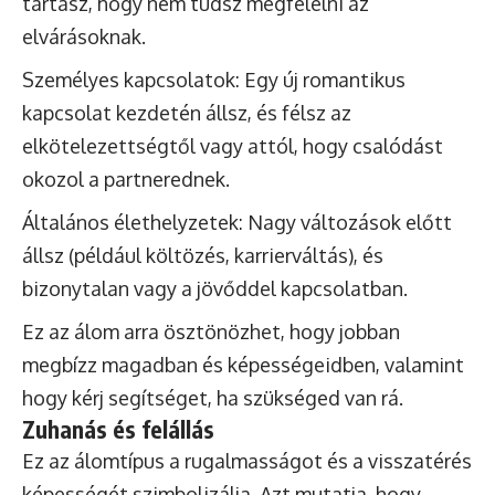
tartasz, hogy nem tudsz megfelelni az
elvárásoknak.
Személyes kapcsolatok: Egy új romantikus
kapcsolat kezdetén állsz, és félsz az
elkötelezettségtől vagy attól, hogy csalódást
okozol a partnerednek.
Általános élethelyzetek: Nagy változások előtt
állsz (például költözés, karrierváltás), és
bizonytalan vagy a jövőddel kapcsolatban.
Ez az álom arra ösztönözhet, hogy jobban
megbízz magadban és képességeidben, valamint
hogy kérj segítséget, ha szükséged van rá.
Zuhanás és felállás
Ez az álomtípus a rugalmasságot és a visszatérés
képességét szimbolizálja. Azt mutatja, hogy