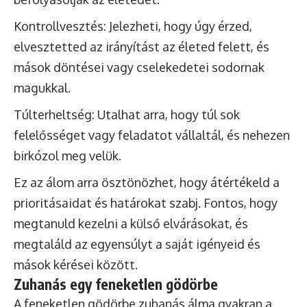
Kontrollvesztés: Jelezheti, hogy úgy érzed,
elvesztetted az irányítást az életed felett, és
mások döntései vagy cselekedetei sodornak
magukkal.
Túlterheltség: Utalhat arra, hogy túl sok
felelősséget vagy feladatot vállaltál, és nehezen
birkózol meg velük.
Ez az álom arra ösztönözhet, hogy átértékeld a
prioritásaidat és határokat szabj. Fontos, hogy
megtanuld kezelni a külső elvárásokat, és
megtaláld az egyensúlyt a saját igényeid és
mások kérései között.
Zuhanás egy feneketlen gödörbe
A feneketlen gödörbe zuhanás álma gyakran a