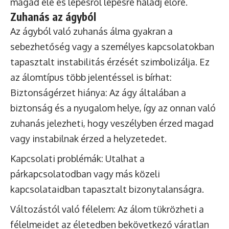
magad elé és lépésről lépésre haladj előre.
Zuhanás az ágyból
Az ágyból való zuhanás álma gyakran a
sebezhetőség vagy a személyes kapcsolatokban
tapasztalt instabilitás érzését szimbolizálja. Ez
az álomtípus több jelentéssel is bírhat:
Biztonságérzet hiánya: Az ágy általában a
biztonság és a nyugalom helye, így az onnan való
zuhanás jelezheti, hogy veszélyben érzed magad
vagy instabilnak érzed a helyzetedet.
Kapcsolati problémák: Utalhat a
párkapcsolatodban vagy más közeli
kapcsolataidban tapasztalt bizonytalanságra.
Változástól való félelem: Az álom tükrözheti a
félelmeidet az életedben bekövetkező váratlan