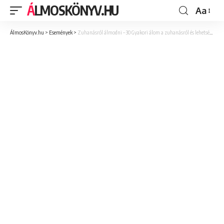
ÁLMOSKÖNYV.HU
Aa
ÁlmosKönyv.hu
>
Események
>
Zuhanásról álmodni – 30 Gyakori álom a zuhanásról és lehetséges jelentésük