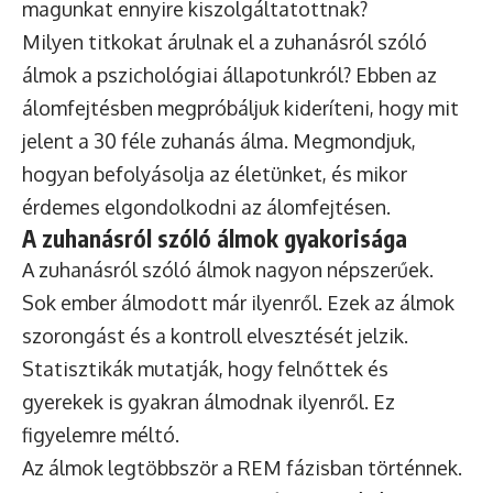
magunkat ennyire kiszolgáltatottnak?
Milyen titkokat árulnak el a zuhanásról szóló
álmok a pszichológiai állapotunkról? Ebben az
álomfejtésben megpróbáljuk kideríteni, hogy mit
jelent a 30 féle zuhanás álma. Megmondjuk,
hogyan befolyásolja az életünket, és mikor
érdemes elgondolkodni az álomfejtésen.
A zuhanásról szóló álmok gyakorisága
A zuhanásról szóló álmok nagyon népszerűek.
Sok ember álmodott már ilyenről. Ezek az álmok
szorongást és a kontroll elvesztését jelzik.
Statisztikák mutatják, hogy felnőttek és
gyerekek is gyakran álmodnak ilyenről. Ez
figyelemre méltó.
Az álmok legtöbbször a REM fázisban történnek.