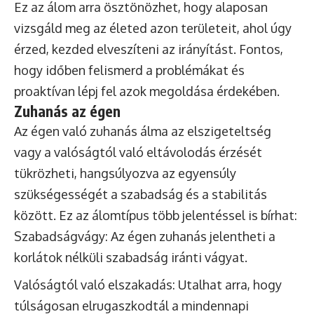
Ez az álom arra ösztönözhet, hogy alaposan
vizsgáld meg az életed azon területeit, ahol úgy
érzed, kezded elveszíteni az irányítást. Fontos,
hogy időben felismerd a problémákat és
proaktívan lépj fel azok megoldása érdekében.
Zuhanás az égen
Az égen való zuhanás álma az elszigeteltség
vagy a valóságtól való eltávolodás érzését
tükrözheti, hangsúlyozva az egyensúly
szükségességét a szabadság és a stabilitás
között. Ez az álomtípus több jelentéssel is bírhat:
Szabadságvágy: Az égen zuhanás jelentheti a
korlátok nélküli szabadság iránti vágyat.
Valóságtól való elszakadás: Utalhat arra, hogy
túlságosan elrugaszkodtál a mindennapi