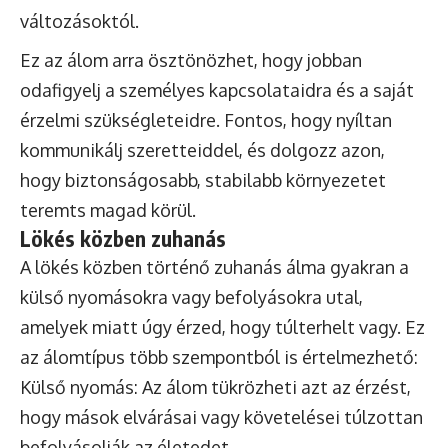
változásoktól.
Ez az álom arra ösztönözhet, hogy jobban
odafigyelj a személyes kapcsolataidra és a saját
érzelmi szükségleteidre. Fontos, hogy nyíltan
kommunikálj szeretteiddel, és dolgozz azon,
hogy biztonságosabb, stabilabb környezetet
teremts magad körül.
Lökés közben zuhanás
A lökés közben történő zuhanás álma gyakran a
külső nyomásokra vagy befolyásokra utal,
amelyek miatt úgy érzed, hogy túlterhelt vagy. Ez
az álomtípus több szempontból is értelmezhető:
Külső nyomás: Az álom tükrözheti azt az érzést,
hogy mások elvárásai vagy követelései túlzottan
befolyásolják az életedet.