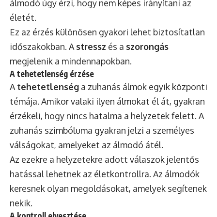
álmodó úgy érzi, hogy nem képes irányítani az
életét.
Ez az érzés különösen gyakori lehet biztosítatlan
időszakokban. A
stressz
és a
szorongás
megjelenik a mindennapokban.
A tehetetlenség érzése
A
tehetetlenség
a zuhanás álmok egyik központi
témája. Amikor valaki ilyen álmokat él át, gyakran
érzékeli, hogy nincs hatalma a helyzetek felett. A
zuhanás szimbóluma gyakran jelzi a személyes
válságokat, amelyeket az álmodó átél.
Az ezekre a helyzetekre adott válaszok jelentős
hatással lehetnek az életkontrollra. Az álmodók
keresnek olyan megoldásokat, amelyek segítenek
nekik.
A kontroll elvesztése