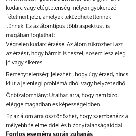
kudarc vagy elégtelenség mélyen gyökerező
félelmeit jelzi, amelyek leküzdhetetlennek
tűnnek. Ez az álomtípus több aspektust is
magában foglalhat:
Végtelen kudarc érzése: Az álom tükrözheti azt
az érzést, hogy bármit is teszel, sosem lesz elég
jó vagy sikeres.
Reménytelenség: Jelezheti, hogy úgy érzed, nincs
kiút a jelenlegi problémáidból vagy helyzetedből.
Önbizalomhiány: Utalhat arra, hogy nem bízol
eléggé magadban és képességeidben.
Ez az álom arra ösztönözhet, hogy szembenézz a
mélyebb félelmeiddel és bizonytalanságaiddal.
Fontos esemény során zuhanás