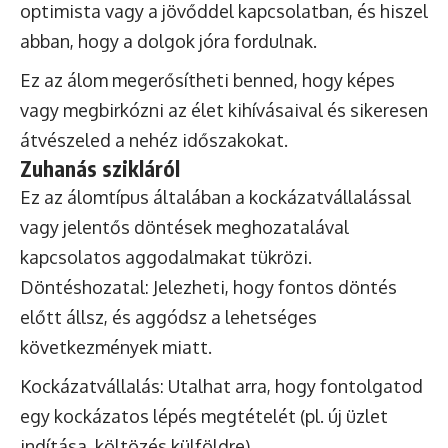
optimista vagy a jövőddel kapcsolatban, és hiszel
abban, hogy a dolgok jóra fordulnak.
Ez az álom megerősítheti benned, hogy képes
vagy megbirkózni az élet kihívásaival és sikeresen
átvészeled a nehéz időszakokat.
Zuhanás szikláról
Ez az álomtípus általában a kockázatvállalással
vagy jelentős döntések meghozatalával
kapcsolatos aggodalmakat tükrözi.
Döntéshozatal: Jelezheti, hogy fontos döntés
előtt állsz, és aggódsz a lehetséges
következmények miatt.
Kockázatvállalás: Utalhat arra, hogy fontolgatod
egy kockázatos lépés megtételét (pl. új üzlet
indítása, költözés külföldre).