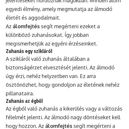
jelentéseket hordoznak magukban. Minden álom
egyedi élmény, amely megmutatja az álmodó
életét és aggodalmait.
Az
álomfejtés
segít megérteni ezeket a
különböző zuhanásokat. Így jobban
megismerhetjük az egyéni érzéseinket.
Zuhanás egy szikláról
A szikláról való zuhanás általában a
biztonságérzet elvesztését jelenti. Az álmodó
úgy érzi, nehéz helyzetben van. Ez arra
ösztönözhet, hogy gondoljon az életének nehéz
pillanataira.
Zuhanás az égből
Az égből való zuhanás a kikerülés vagy a változás
félelmét jelenti. Az álmodó nagy döntéseket kell
hogy hozzon. Az
álomfejtés
segít megérteni a