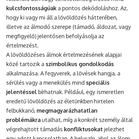
kulcsfontosságúak
a pontos dekódoláshoz. Az,
hogy ki vagy mi áll a lövöldözés hátterében,
illetve az álmodó szerepe (támadó, áldozat, vagy
megfigyelő) jelentősen befolyásolja az
értelmezést.
A lövöldözéses álmok értelmezésének alapjai
közé tartozik a
szimbolikus gondolkodás
alkalmazása. A fegyverek, a lövések hangja, a
sérülés vagy a menekülés mind
speciális
jelentéssel
bírhatnak. Például, egy ismeretlen
eredetű lövöldözés az életünkben hirtelen
felbukkanó,
megmagyarázhatatlan
problémákra
utalhat, míg a konkrét személy által
végrehajtott támadás
konfliktusokat
jelezhet
egy adott kapcsolatban. A helyszín, ahol az álom