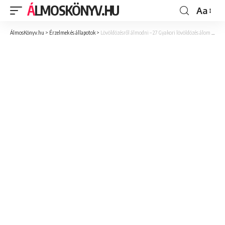
ÁLMOSKÖNYV.HU
Aa
ÁlmosKönyv.hu
>
Érzelmek és állapotok
>
Lövöldözésről álmodni – 27 Gyakori lövöldözés álom jelentése és értelmezése