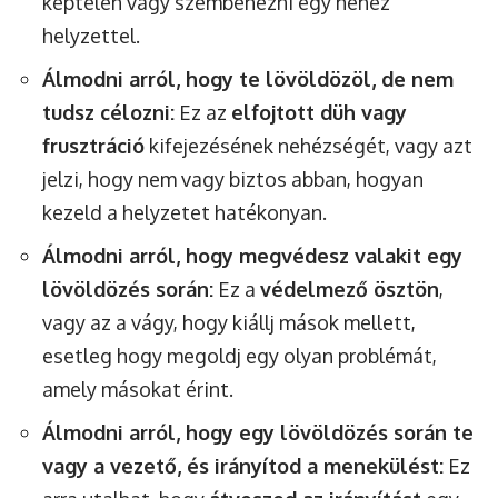
képtelen vagy szembenézni egy nehéz
helyzettel.
Álmodni arról, hogy te lövöldözöl, de nem
tudsz célozni:
Ez az
elfojtott düh vagy
frusztráció
kifejezésének nehézségét, vagy azt
jelzi, hogy nem vagy biztos abban, hogyan
kezeld a helyzetet hatékonyan.
Álmodni arról, hogy megvédesz valakit egy
lövöldözés során:
Ez a
védelmező ösztön
,
vagy az a vágy, hogy kiállj mások mellett,
esetleg hogy megoldj egy olyan problémát,
amely másokat érint.
Álmodni arról, hogy egy lövöldözés során te
vagy a vezető, és irányítod a menekülést:
Ez