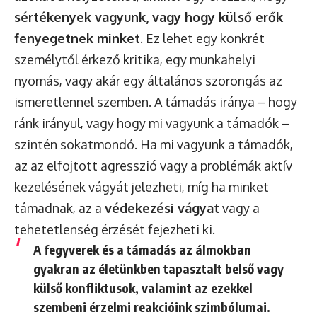
sértékenyek vagyunk, vagy hogy külső erők
fenyegetnek minket
. Ez lehet egy konkrét
személytől érkező kritika, egy munkahelyi
nyomás, vagy akár egy általános szorongás az
ismeretlennel szemben. A támadás iránya – hogy
ránk irányul, vagy hogy mi vagyunk a támadók –
szintén sokatmondó. Ha mi vagyunk a támadók,
az az elfojtott agresszió vagy a problémák aktív
kezelésének vágyát jelezheti, míg ha minket
támadnak, az a
védekezési vágyat
vagy a
tehetetlenség érzését fejezheti ki.
A fegyverek és a támadás az álmokban
gyakran az
életünkben tapasztalt belső vagy
külső konfliktusok, valamint az ezekkel
szembeni érzelmi reakcióink
szimbólumai.