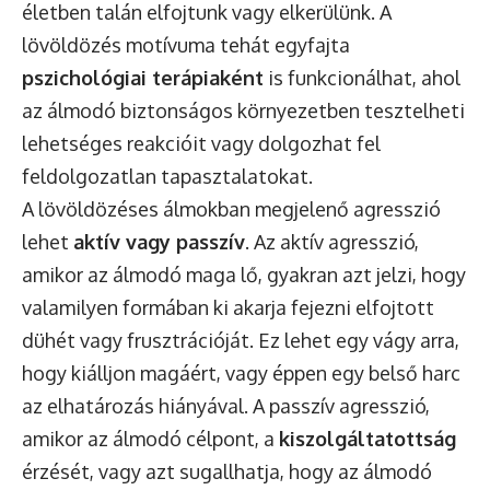
életben talán elfojtunk vagy elkerülünk. A
lövöldözés motívuma tehát egyfajta
pszichológiai terápiaként
is funkcionálhat, ahol
az álmodó biztonságos környezetben tesztelheti
lehetséges reakcióit vagy dolgozhat fel
feldolgozatlan tapasztalatokat.
A lövöldözéses álmokban megjelenő agresszió
lehet
aktív vagy passzív
. Az aktív agresszió,
amikor az álmodó maga lő, gyakran azt jelzi, hogy
valamilyen formában ki akarja fejezni elfojtott
dühét vagy frusztrációját. Ez lehet egy vágy arra,
hogy kiálljon magáért, vagy éppen egy belső harc
az elhatározás hiányával. A passzív agresszió,
amikor az álmodó célpont, a
kiszolgáltatottság
érzését, vagy azt sugallhatja, hogy az álmodó