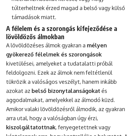
túlterheltnek érzed magad a belső vagy külső
támadások miatt.
A félelem és a szorongás kifejeződése a
lövöldözős álmokban
A lövöldözéses álmok gyakran a
mélyen
gyökerező félelmek és szorongások
kivetülései, amelyeket a tudatalatti próbál
feldolgozni. Ezek az álmok nem feltétlenül
tükrözik a valóságos veszélyt, hanem inkább
azokat az
belső bizonytalanságokat
és
aggodalmakat, amelyekkel az álmodó küzd.
Amikor valaki lövöldözésről álmodik, az gyakran
arra utal, hogy a valóságban úgy érzi,
kiszolgáltatottnak
, fenyegetettnek vagy