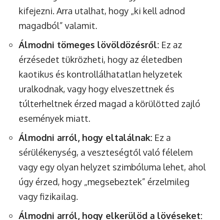
kifejezni. Arra utalhat, hogy „ki kell adnod
magadból” valamit.
Álmodni tömeges lövöldözésről:
Ez az
érzésedet tükrözheti, hogy az életedben
kaotikus és kontrollálhatatlan helyzetek
uralkodnak, vagy hogy elveszettnek és
túlterheltnek érzed magad a körülötted zajló
események miatt.
Álmodni arról, hogy eltalálnak:
Ez a
sérülékenység, a veszteségtől való félelem
vagy egy olyan helyzet szimbóluma lehet, ahol
úgy érzed, hogy „megsebeztek” érzelmileg
vagy fizikailag.
Álmodni arról, hogy elkerülöd a lövéseket: