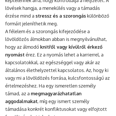
képtelennek arra, hogy kontrollálja a helyzetet. A
lövések hangja, a menekülés vagy a támadás
érzése mind a
stressz és a szorongás
különböző
formáit jeleníthetik meg.
A félelem és a szorongás kifejeződése a
lövöldözős álmokban abban is megnyilvánulhat,
hogy az álmodó
knitřől vagy kívülről érkező
nyomást
érez. Ez a nyomás lehet a karrierrel, a
kapcsolatokkal, az egészséggel vagy akár az
általános élethelyzettel kapcsolatos. Az, hogy ki
vagy mi a lövöldözés forrása, kulcsfontosságú az
értelmezéshez. Ha egy ismeretlen személy
támad, az a
megmagyarázhatatlan
aggodalmakat
, míg egy ismert személy
támadása konkrét konfliktusokat vagy elfojtott