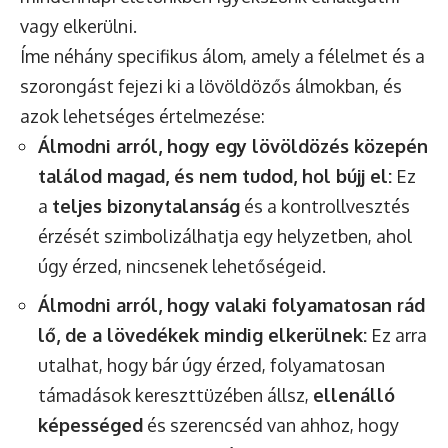
vagy elkerülni.
Íme néhány specifikus álom, amely a félelmet és a
szorongást fejezi ki a lövöldözős álmokban, és
azok lehetséges értelmezése:
Álmodni arról, hogy egy lövöldözés közepén
találod magad, és nem tudod, hol bújj el:
Ez
a
teljes bizonytalanság
és a kontrollvesztés
érzését szimbolizálhatja egy helyzetben, ahol
úgy érzed, nincsenek lehetőségeid.
Álmodni arról, hogy valaki folyamatosan rád
lő, de a lövedékek mindig elkerülnek:
Ez arra
utalhat, hogy bár úgy érzed, folyamatosan
támadások kereszttüzében állsz,
ellenálló
képességed
és szerencséd van ahhoz, hogy