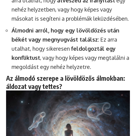
arra utalhat, hogy
átveszed az irányítást
egy
nehéz helyzetben, vagy hogy képes vagy
másokat is segíteni a problémák leküzdésében.
Álmodni arról, hogy egy lövöldözés után
békét vagy megnyugvást találsz:
Ez arra
utalhat, hogy sikeresen
feldolgoztál egy
konfliktust
, vagy hogy képes vagy megtalálni a
megoldást egy nehéz helyzetre.
Az álmodó szerepe a lövöldözős álmokban:
áldozat vagy tettes?