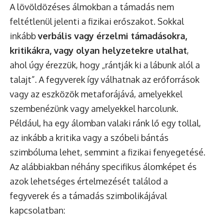
A lövöldözéses álmokban a támadás nem
feltétlenül jelenti a fizikai erőszakot. Sokkal
inkább
verbális vagy érzelmi támadásokra,
kritikákra, vagy olyan helyzetekre utalhat
,
ahol úgy érezzük, hogy „rántják ki a lábunk alól a
talajt”. A fegyverek így válhatnak az erőforrások
vagy az eszközök metaforájává, amelyekkel
szembenézünk vagy amelyekkel harcolunk.
Például, ha egy álomban valaki ránk lő egy tollal,
az inkább a kritika vagy a szóbeli bántás
szimbóluma lehet, semmint a fizikai fenyegetésé.
Az alábbiakban néhány specifikus álomképet és
azok lehetséges értelmezését találod a
fegyverek és a támadás szimbolikájával
kapcsolatban: