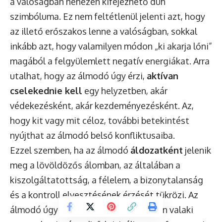
a valóságban nehezen kifejezhető düh
szimbóluma. Ez nem feltétlenül jelenti azt, hogy
az illető erőszakos lenne a valóságban, sokkal
inkább azt, hogy valamilyen módon „ki akarja lőni”
magából a felgyülemlett negatív energiákat. Arra
utalhat, hogy az álmodó úgy érzi,
aktívan
cselekednie kell
egy helyzetben, akár
védekezésként, akár kezdeményezésként. Az,
hogy kit vagy mit céloz, további betekintést
nyújthat az álmodó belső konfliktusaiba.
Ezzel szemben, ha az álmodó
áldozatként
jelenik
meg a lövöldözős álomban, az általában a
kiszolgáltatottság, a félelem, a bizonytalanság
és a kontroll elvesztésének érzését tükrözi. Az
álmodó úgy érezheti, hogy az életében valaki