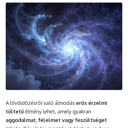
A lövöldözésről való álmodás
erős érzelmi
töltetű
élmény lehet, amely gyakran
aggodalmat, félelmet vagy feszültséget