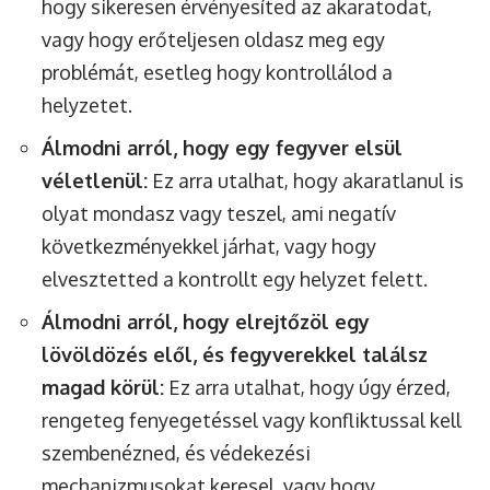
hogy sikeresen érvényesíted az akaratodat,
vagy hogy erőteljesen oldasz meg egy
problémát, esetleg hogy kontrollálod a
helyzetet.
Álmodni arról, hogy egy fegyver elsül
véletlenül:
Ez arra utalhat, hogy akaratlanul is
olyat mondasz vagy teszel, ami negatív
következményekkel járhat, vagy hogy
elvesztetted a kontrollt egy helyzet felett.
Álmodni arról, hogy elrejtőzöl egy
lövöldözés elől, és fegyverekkel találsz
magad körül:
Ez arra utalhat, hogy úgy érzed,
rengeteg fenyegetéssel vagy konfliktussal kell
szembenézned, és védekezési
mechanizmusokat keresel, vagy hogy