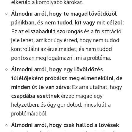
elkerüld a komolyabb károkat.
Álmodni arról, hogy te magad lövöldözöl
pánikban, és nem tudod, kit vagy mit célzol:
Ez az
elszabadult szorongás
és a frusztráció
jele lehet, amikor úgy érzed, hogy nem tudod
kontrollálni az érzelmeidet, és nem tudod
pontosan megfogalmazni, mi a probléma.
Álmodni arról, hogy egy lövöldözés
túlélőjeként próbálsz meg elmenekülni, de
minden út le van zárva:
Ez arra utalhat, hogy
csapdába esettnek
érzed magad egy
helyzetben, és úgy gondolod, nincs kiút a
problémáidból.
Álmodni arról, hogy csak hallod a lövések