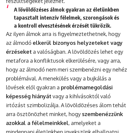
feszültségeket jelezhet.
A lövöldözéses álmok gyakran az életünkben
tapasztalt
intenzív félelmek, szorongások és
a kontroll elvesztésének érzését
tükrözik.
Az ilyen álmok arra is figyelmeztethetnek, hogy
az álmodó
elkerül bizonyos helyzeteket vagy
érzéseket
a valóságban. A lövöldözés lehet egy
metafora a konfliktusok elkerülésére, vagy arra,
hogy az álmodó nem meri szembenézni egy nehéz
problémával. A menekülés vagy a bujkálás a
lövések elől gyakran a
problémamegoldási
képesség hiányát
vagy a kihívásoktól való
irtózást szimbolizálja. A lövöldözéses álom tehát
arra ösztönözhet minket, hogy
szembenézzünk
azokkal a félelmeinkkel
, amelyeket a
mindennapi életünkben igyekszünk elhallgatni