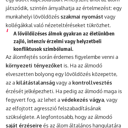
játszódik, szintén árnyalhatja az értelmezést: egy
munkahelyi lövöldözés
szakmai nyomást
vagy
kollégákkal való nézeteltéréseket tükrözhet.
A lövöldözéses álmok gyakran az életünkben
zajló,
intenzív érzelmi vagy helyzetbeli
konfliktusok
szimbólumai.
Az álomfejtés során érdemes figyelembe venni a
környezeti tényezőket
is. Ha az álmodó
elveszetten bolyong egy lövöldözés közepette,
az a
kilátástalanság
vagy a
kontrollvesztés
érzését jelképezheti. Ha pedig az álmodó maga is
fegyvert fog, az lehet a
védekezés vágya
, vagy
az elfojtott agresszió felszabadításának
szükséglete. A legfontosabb, hogy az álmodó
saját érzéseire
és az álom általános hangulatára