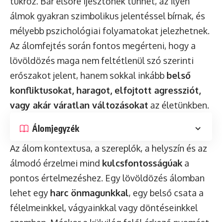
tükröz. Bár elsőre ijesztőnek tűnhet, az ilyen
álmok gyakran szimbolikus jelentéssel bírnak, és
mélyebb pszichológiai folyamatokat jelezhetnek.
Az álomfejtés során fontos megérteni, hogy a
lövöldözés maga nem feltétlenül szó szerinti
erőszakot jelent, hanem sokkal inkább
belső
konfliktusokat, haragot, elfojtott agressziót,
vagy akár váratlan változásokat
az életünkben.
Álomjegyzék
Az álom kontextusa, a szereplők, a helyszín és az
álmodó érzelmei mind
kulcsfontosságúak
a
pontos értelmezéshez. Egy lövöldözés álomban
lehet egy
harc önmagunkkal
, egy belső csata a
félelmeinkkel, vágyainkkal vagy döntéseinkkel