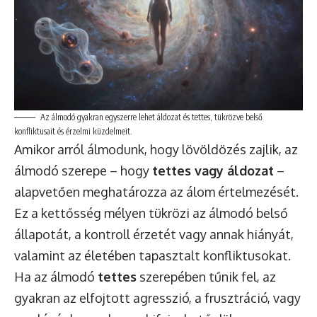
Az álmodó gyakran egyszerre lehet áldozat és tettes, tükrözve belső
konfliktusait és érzelmi küzdelmeit.
Amikor arról álmodunk, hogy lövöldözés zajlik, az
álmodó szerepe – hogy
tettes vagy áldozat
–
alapvetően meghatározza az álom értelmezését.
Ez a kettősség mélyen tükrözi az álmodó belső
állapotát, a kontroll érzetét vagy annak hiányát,
valamint az életében tapasztalt konfliktusokat.
Ha az álmodó
tettes
szerepében tűnik fel, az
gyakran az elfojtott agresszió, a frusztráció, vagy