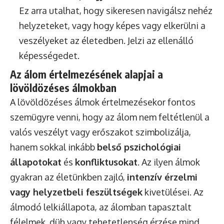
Ez arra utalhat, hogy sikeresen navigálsz nehéz
helyzeteket, vagy hogy képes vagy elkerülni a
veszélyeket az életedben. Jelzi az ellenálló
képességedet.
Az álom értelmezésének alapjai a
lövöldözéses álmokban
A lövöldözéses álmok értelmezésekor fontos
szemügyre venni, hogy az álom nem feltétlenül a
valós veszélyt vagy erőszakot szimbolizálja,
hanem sokkal inkább
belső pszichológiai
állapotokat
és
konfliktusokat
. Az ilyen álmok
gyakran az életünkben zajló,
intenzív érzelmi
vagy helyzetbeli feszültségek
kivetülései. Az
álmodó lelkiállapota, az álomban tapasztalt
félelmek, düh vagy tehetetlenség érzése mind