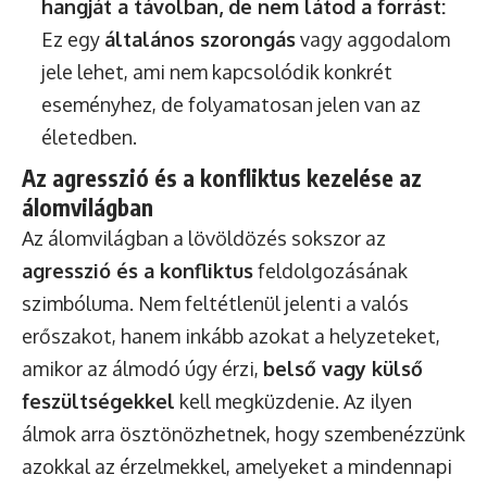
hangját a távolban, de nem látod a forrást:
Ez egy
általános szorongás
vagy aggodalom
jele lehet, ami nem kapcsolódik konkrét
eseményhez, de folyamatosan jelen van az
életedben.
Az agresszió és a konfliktus kezelése az
álomvilágban
Az álomvilágban a lövöldözés sokszor az
agresszió és a konfliktus
feldolgozásának
szimbóluma. Nem feltétlenül jelenti a valós
erőszakot, hanem inkább azokat a helyzeteket,
amikor az álmodó úgy érzi,
belső vagy külső
feszültségekkel
kell megküzdenie. Az ilyen
álmok arra ösztönözhetnek, hogy szembenézzünk
azokkal az érzelmekkel, amelyeket a mindennapi