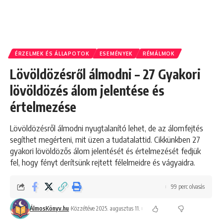
ÉRZELMEK ÉS ÁLLAPOTOK
ESEMÉNYEK
RÉMÁLMOK
Lövöldözésről álmodni – 27 Gyakori
lövöldözés álom jelentése és
értelmezése
Lövöldözésről álmodni nyugtalanító lehet, de az álomfejtés
segíthet megérteni, mit üzen a tudatalattid. Cikkünkben 27
gyakori lövöldözős álom jelentését és értelmezését fedjük
fel, hogy fényt derítsünk rejtett félelmeidre és vágyaidra.
99 perc olvasás
ÁlmosKönyv.hu
Közzétéve 2025. augusztus 11.