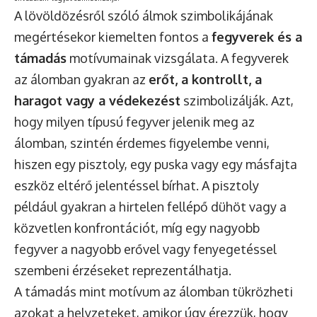
A lövöldözésről szóló álmok szimbolikájának
megértésekor kiemelten fontos a
fegyverek és a
támadás
motívumainak vizsgálata. A fegyverek
az álomban gyakran az
erőt, a kontrollt, a
haragot vagy a védekezést
szimbolizálják. Azt,
hogy milyen típusú fegyver jelenik meg az
álomban, szintén érdemes figyelembe venni,
hiszen egy pisztoly, egy puska vagy egy másfajta
eszköz eltérő jelentéssel bírhat. A pisztoly
például gyakran a hirtelen fellépő dühöt vagy a
közvetlen konfrontációt, míg egy nagyobb
fegyver a nagyobb erővel vagy fenyegetéssel
szembeni érzéseket reprezentálhatja.
A támadás mint motívum az álomban tükrözheti
azokat a helyzeteket, amikor úgy érezzük, hogy