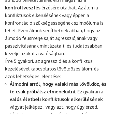
álmodó tehetetlennek érzi magát, az a
kontrollvesztés
érzésére utalhat. Az álom a
konfliktusok elkerülésének vagy éppen a
konfrontáció szükségességének szimbóluma is
lehet. Ezen álmok segíthetnek abban, hogy az
álmodó felismerje saját agressziójának vagy
passzivitásának mintázatait, és tudatosabban
kezelje azokat a valóságban.
Íme 5 gyakori, az agresszió és a konfliktus
kezelésével kapcsolatos lövöldözés álom, és
azok lehetséges jelentése:
Álmodni arról, hogy valaki más lövöldöz, és
te csak próbálsz elmenekülni:
Ez gyakran a
valós életbeli konfliktusok elkerülésének
vágyát jelképezi, vagy azt, hogy úgy érzed,