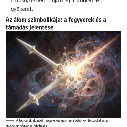
hatású, de nem oldja meg a problémák
gyökerét.
Az álom szimbolikája: a fegyverek és a
támadás jelentése
A fegyverek álombeli megjelenése gyakran a belső konfliktusokat és az
önvédelem vágyát szimbolizálja.