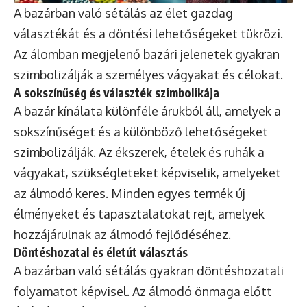
A bazárban való sétálás az élet gazdag
választékát és a döntési lehetőségeket tükrözi.
Az álomban megjelenő bazári jelenetek gyakran
szimbolizálják a személyes vágyakat és célokat.
A sokszínűség és választék szimbolikája
A bazár kínálata különféle árukból áll, amelyek a
sokszínűséget és a különböző lehetőségeket
szimbolizálják. Az ékszerek, ételek és ruhák a
vágyakat, szükségleteket képviselik, amelyeket
az álmodó keres. Minden egyes termék új
élményeket és tapasztalatokat rejt, amelyek
hozzájárulnak az álmodó fejlődéséhez.
Döntéshozatal és életút választás
A bazárban való sétálás gyakran döntéshozatali
folyamatot képvisel. Az álmodó önmaga előtt