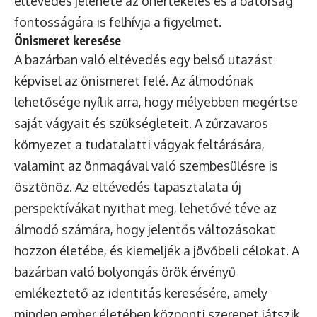
eltévedés jelenete az önértékelés és a bátorság
fontosságára is felhívja a figyelmet.
Önismeret keresése
A bazárban való eltévedés egy belső utazást
képvisel az önismeret felé. Az álmodónak
lehetősége nyílik arra, hogy mélyebben megértse
saját vágyait és szükségleteit. A zűrzavaros
környezet a tudatalatti vágyak feltárására,
valamint az önmagával való szembesülésre is
ösztönöz. Az eltévedés tapasztalata új
perspektívákat nyithat meg, lehetővé téve az
álmodó számára, hogy jelentős változásokat
hozzon életébe, és kiemeljék a jövőbeli célokat. A
bazárban való bolyongás örök érvényű
emlékeztető az identitás keresésére, amely
minden ember életében központi szerepet játszik.