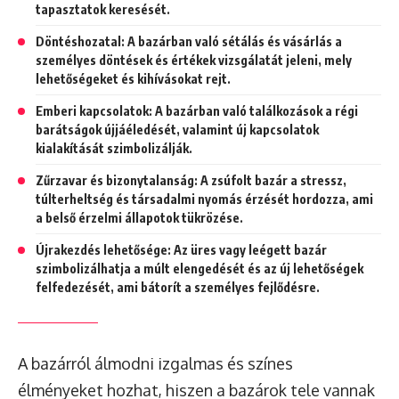
tapasztatok keresését.
Döntéshozatal: A bazárban való sétálás és vásárlás a
személyes döntések és értékek vizsgálatát jeleni, mely
lehetőségeket és kihívásokat rejt.
Emberi kapcsolatok: A bazárban való találkozások a régi
barátságok újjáéledését, valamint új kapcsolatok
kialakítását szimbolizálják.
Zűrzavar és bizonytalanság: A zsúfolt bazár a stressz,
túlterheltség és társadalmi nyomás érzését hordozza, ami
a belső érzelmi állapotok tükrözése.
Újrakezdés lehetősége: Az üres vagy leégett bazár
szimbolizálhatja a múlt elengedését és az új lehetőségek
felfedezését, ami bátorít a személyes fejlődésre.
A bazárról álmodni izgalmas és színes
élményeket hozhat, hiszen a bazárok tele vannak