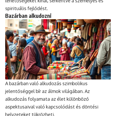
lehetőségeket kínál, serkentve a személyes és
spirituális fejlődést.
Bazárban alkudozni
A bazárban való alkudozás szimbolikus
jelentőséggel bír az álmok világában. Az
alkudozás folyamata az élet különböző
aspektusaival való kapcsolódást és döntési
helyzeteket tükrözheti.