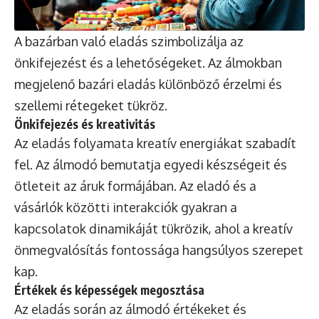
A bazárban való eladás szimbolizálja az
önkifejezést és a lehetőségeket. Az álmokban
megjelenő bazári eladás különböző érzelmi és
szellemi rétegeket tükröz.
Önkifejezés és kreativitás
Az eladás folyamata kreatív energiákat szabadít
fel. Az álmodó bemutatja egyedi készségeit és
ötleteit az áruk formájában. Az eladó és a
vásárlók közötti interakciók gyakran a
kapcsolatok dinamikáját tükrözik, ahol a kreatív
önmegvalósítás fontossága hangsúlyos szerepet
kap.
Értékek és képességek megosztása
Az eladás során az álmodó értékeket és