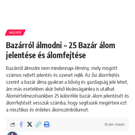
HELYEK
Bazárról álmodni – 25 Bazár álom
jelentése és álomfejtése
Bazárról álmodni nem mindennapi élmény, mely mögött
számos rejtett jelentés és üzenet rejlik. Az ősi álomfejtés
szerint a bazár álma gyakran a bőség és gazdagság jele lehet,
ám más esetekben akár belső kívánságainkra is utalhat.
Álomértelmezésünkben 25 különféle bazár-álom jelentését és
álomfejtését vesszük számba, hogy segítsünk megérteni ezt
a misztikus és érdekes álomszimbólumot.
36 perc olvasás