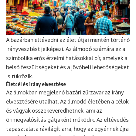
A bazárban eltévedni az élet útjai mentén történő
irányvesztést jelképezi. Az álmodó számára ez a
szimbolika erős érzelmi hatásokkal bír, amelyek a
belső feszültségeket és a jövőbeli lehetőségeket
is tükrözik.
Életcél és irány elvesztése
Az álmokban megjelenő bazári zűrzavar az irány
elvesztésére utalhat. Az álmodó életében a célok
és vágyak összekeveredhetnek, ami az
önmegvalósítás gátjaként működik. Az eltévedés
tapasztalata rávilágít arra, hogy az egyénnek újra