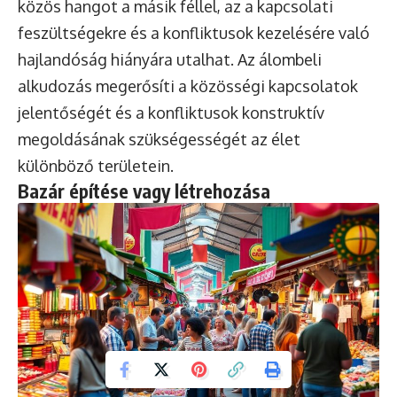
közös hangot a másik féllel, az a kapcsolati
feszültségekre és a konfliktusok kezelésére való
hajlandóság hiányára utalhat. Az álombeli
alkudozás megerősíti a közösségi kapcsolatok
jelentőségét és a konfliktusok konstruktív
megoldásának szükségességét az élet
különböző területein.
Bazár építése vagy létrehozása