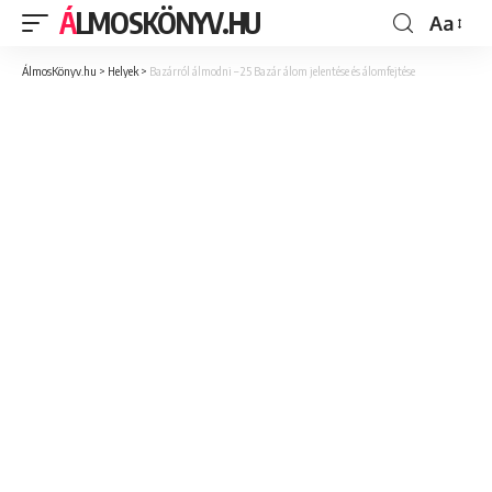
ÁLMOSKÖNYV.HU
Aa
ÁlmosKönyv.hu
>
Helyek
>
Bazárról álmodni – 25 Bazár álom jelentése és álomfejtése