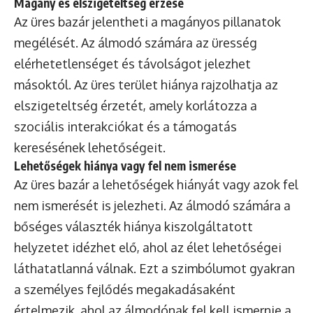
Magány és elszigeteltség érzése
Az üres bazár jelentheti a magányos pillanatok
megélését. Az álmodó számára az üresség
elérhetetlenséget és távolságot jelezhet
másoktól. Az üres terület hiánya rajzolhatja az
elszigeteltség érzetét, amely korlátozza a
szociális interakciókat és a támogatás
keresésének lehetőségeit.
Lehetőségek hiánya vagy fel nem ismerése
Az üres bazár a lehetőségek hiányát vagy azok fel
nem ismerését is jelezheti. Az álmodó számára a
bőséges választék hiánya kiszolgáltatott
helyzetet idézhet elő, ahol az élet lehetőségei
láthatatlanná válnak. Ezt a szimbólumot gyakran
a személyes fejlődés megakadásaként
értelmezik, ahol az álmodónak fel kell ismernie a