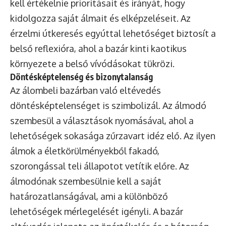
kell értékelnie prioritásait és irányát, hogy
kidolgozza saját álmait és elképzeléseit. Az
érzelmi útkeresés egyúttal lehetőséget biztosít a
belső reflexióra, ahol a bazár kinti kaotikus
környezete a belső vívódásokat tükrözi.
Döntésképtelenség és bizonytalanság
Az álombeli bazárban való eltévedés
döntésképtelenséget is szimbolizál. Az álmodó
szembesül a választások nyomásával, ahol a
lehetőségek sokasága zűrzavart idéz elő. Az ilyen
álmok a életkörülményekből fakadó,
szorongással teli állapotot vetítik előre. Az
álmodónak szembesülnie kell a saját
határozatlanságával, ami a különböző
lehetőségek mérlegelését igényli. A bazár