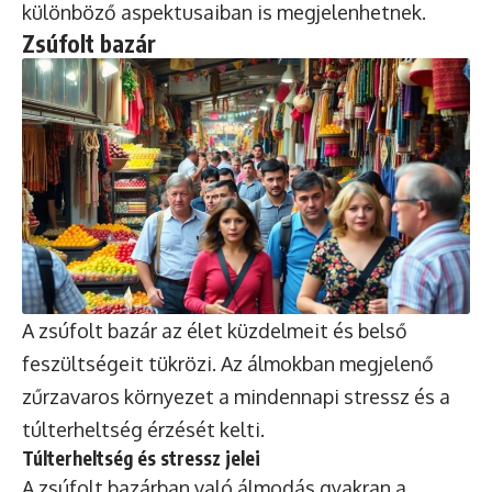
különböző aspektusaiban is megjelenhetnek.
Zsúfolt bazár
A zsúfolt bazár az élet küzdelmeit és belső
feszültségeit tükrözi. Az álmokban megjelenő
zűrzavaros környezet a mindennapi stressz és a
túlterheltség érzését kelti.
Túlterheltség és stressz jelei
A zsúfolt bazárban való álmodás gyakran a