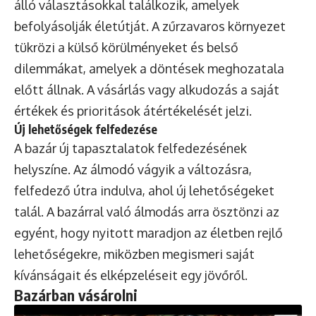
álló választásokkal találkozik, amelyek
befolyásolják életútját. A zűrzavaros környezet
tükrözi a külső körülményeket és belső
dilemmákat, amelyek a döntések meghozatala
előtt állnak. A vásárlás vagy alkudozás a saját
értékek és prioritások átértékelését jelzi.
Új lehetőségek felfedezése
A bazár új tapasztalatok felfedezésének
helyszíne. Az álmodó vágyik a változásra,
felfedező útra indulva, ahol új lehetőségeket
talál. A bazárral való álmodás arra ösztönzi az
egyént, hogy nyitott maradjon az életben rejlő
lehetőségekre, miközben megismeri saját
kívánságait és elképzeléseit egy jövőről.
Bazárban vásárolni