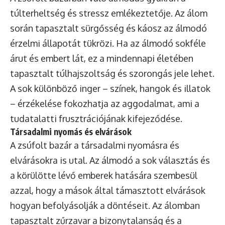
túlterheltség és stressz emlékeztetője. Az álom
során tapasztalt sürgősség és káosz az álmodó
érzelmi állapotát tükrözi. Ha az álmodó sokféle
árut és embert lát, ez a mindennapi életében
tapasztalt túlhajszoltság és szorongás jele lehet.
A sok különböző inger – színek, hangok és illatok
– érzékelése fokozhatja az aggodalmat, ami a
tudatalatti frusztrációjának kifejeződése.
Társadalmi nyomás és elvárások
A zsúfolt bazár a társadalmi nyomásra és
elvárásokra is utal. Az álmodó a sok választás és
a körülötte lévő emberek hatására szembesül
azzal, hogy a mások által támasztott elvárások
hogyan befolyásolják a döntéseit. Az álomban
tapasztalt zűrzavar a bizonytalanság és a