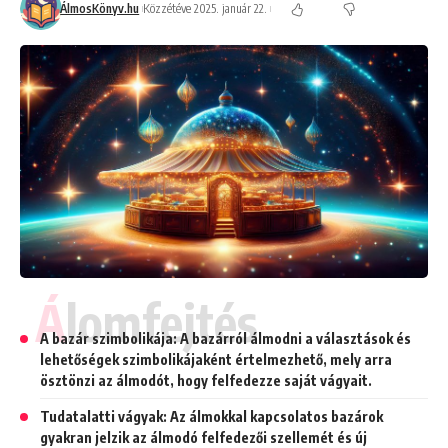
ÁlmosKönyv.hu
Közzétéve 2025. január 22.
Álomfejtés
A bazár szimbolikája: A bazárról álmodni a választások és
lehetőségek szimbolikájaként értelmezhető, mely arra
ösztönzi az álmodót, hogy felfedezze saját vágyait.
Tudatalatti vágyak: Az álmokkal kapcsolatos bazárok
gyakran jelzik az álmodó felfedezői szellemét és új