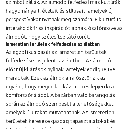
szimbolizálják. Az álmodó felfedezi más kultúrák
hagyományait, ételeit és stílusait, amelyek új
perspektívákat nyitnak meg számára. E kulturális
interakciók friss inspirációt adnak, ösztönözve az
álmodót, hogy szélesítse látókörét.
Ismeretlen területek felfedezése az életben
Az egzotikus bazár az ismeretlen területek
felfedezését is jelenti az életben. Az álmodó
előtt új kilátások nyílnak, amelyek eddig rejtve
maradtak. Ezek az álmok arra ösztönzik az
egyént, hogy merjen kockáztatni és lépjen ki a
komfortzónájából. A bazárban való barangolás
során az álmodó szembesül a lehetőségekkel,
amelyek új utakat mutathatnak. Az ismeretlen
területek keresése gazdag tapasztalatokat és