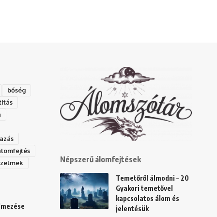
bőség
titás
a
azás
álomfejtés
Népszerű álomfejtések
rzelmek
Temetőről álmodni – 20
Gyakori temetővel
kapcsolatos álom és
elmezése
jelentésük