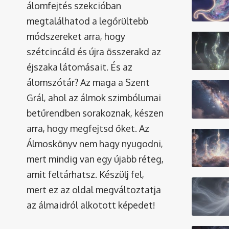
álomfejtés szekcióban
megtalálhatod a legőrültebb
módszereket arra, hogy
szétcincáld és újra összerakd az
éjszaka látomásait. És az
álomszótár
? Az maga a Szent
Grál, ahol az álmok szimbólumai
betűrendben sorakoznak, készen
arra, hogy megfejtsd őket. Az
Álmoskönyv nem hagy nyugodni,
mert mindig van egy újabb réteg,
amit feltárhatsz. Készülj fel,
mert ez az oldal megváltoztatja
az álmaidról alkotott képedet!