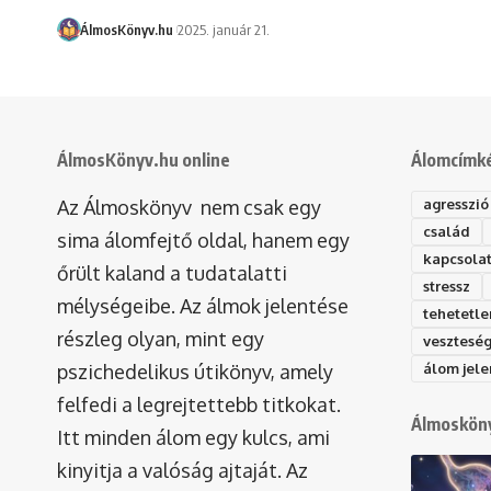
ÁlmosKönyv.hu
2025. január 21.
ÁlmosKönyv.hu online
Álomcímk
Az Álmoskönyv nem csak egy
agresszió
család
sima álomfejtő oldal, hanem egy
kapcsola
őrült kaland a tudatalatti
stressz
mélységeibe. Az álmok jelentése
tehetetle
részleg olyan, mint egy
vesztesé
pszichedelikus útikönyv, amely
álom jele
felfedi a legrejtettebb titkokat.
Álmosköny
Itt minden álom egy kulcs, ami
kinyitja a valóság ajtaját. Az