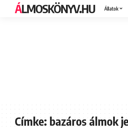
ÁLMOSKÖNYV.HU
Állatok
Címke:
bazáros álmok j