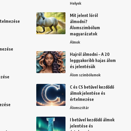
Helyek
Mit jelent lóról
értelmezése
álmodni?
Álomszimbólum
magyarázatok
Álmok
lmezése
Hajról álmodni – A 20
leggyakoribb hajas álom
és jelentésük
Álom szimbólumok
ezése
C és CS betűvel kezdődő
álmok jelentése és
értelmezése
mezése
Álomszótár
I betűvel kezdődő álmok
jelentése és