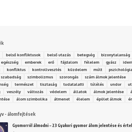
ék
belső konfliktusok
belső utazás
betegség
bizonytalanság
egészség
emberek
erő
fájdalom
félelem
gyász
iden
t
konfliktus
kontrollvesztés
küzdelem
múlt
pszichológi
szabadság
szimbolizmus
szorongás
szám álmok jelentése
nség
természet
tisztaság
tudatalatti
túlélés
undor
ut
g
veszély
változás
védelem
állatok
álmok jelentése
ntése
álom szimbolika
átmenet
élelem
épület álmok
é
v - álomfejtések
Gyomorról álmodni – 23 Gyakori gyomor álom jelentése és ért