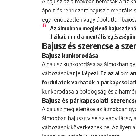
A bajusz az álmokban nemcsak a fizika
ápolt és rendezett bajusz a mentális 
egy rendezetlen vagy ápolatlan bajusz
Az álmokban megjelenő bajusz tehá
fizikai, mind a mentális egészségü
Bajusz és szerencse a sze
Bajusz kunkorodása
A bajusz kunkorodása az álmokban gya
változásokat jelképezi.
Ez az álom ar
fordulatok várhatók a párkapcsolat
kunkorodása a boldogság és a harmóni
Bajusz és párkapcsolati szerencs
A bajusz megjelenése az álmokban gy
álmodban bajuszt viselsz vagy látsz, a
változások következnek be. Az ilyen ál