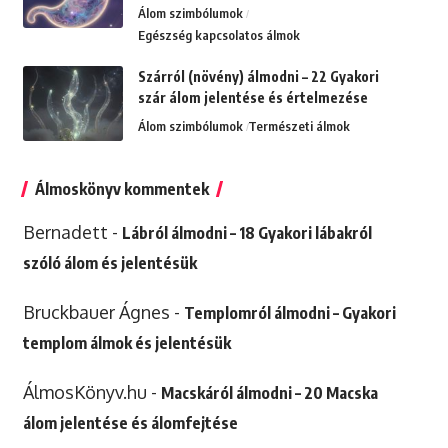
Álom szimbólumok
Egészség kapcsolatos álmok
Szárról (növény) álmodni – 22 Gyakori
szár álom jelentése és értelmezése
Álom szimbólumok
Természeti álmok
Álmoskönyv kommentek
Bernadett
-
Lábról álmodni – 18 Gyakori lábakról
szóló álom és jelentésük
Bruckbauer Ágnes
-
Templomról álmodni – Gyakori
templom álmok és jelentésük
ÁlmosKönyv.hu
-
Macskáról álmodni – 20 Macska
álom jelentése és álomfejtése