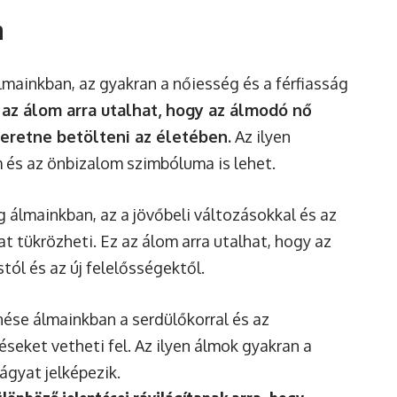
n
lmainkban, az gyakran a nőiesség és a férfiasság
 az álom arra utalhat, hogy az álmodó nő
eretne betölteni az életében.
Az ilyen
 és az önbizalom szimbóluma is lehet.
g álmainkban, az a jövőbeli változásokkal és az
tükrözheti. Ez az álom arra utalhat, hogy az
tól és az új felelősségektől.
enése álmainkban a serdülőkorral és az
seket vetheti fel. Az ilyen álmok gyakran a
vágyat jelképezik.