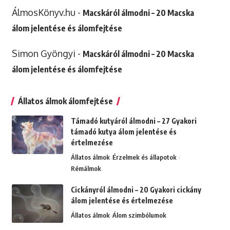
ÁlmosKönyv.hu
-
Macskáról álmodni – 20 Macska
álom jelentése és álomfejtése
Simon Gyöngyi
-
Macskáról álmodni – 20 Macska
álom jelentése és álomfejtése
Állatos álmok álomfejtése
Támadó kutyáról álmodni – 27 Gyakori
támadó kutya álom jelentése és
értelmezése
Állatos álmok
Érzelmek és állapotok
Rémálmok
Cickányról álmodni – 20 Gyakori cickány
álom jelentése és értelmezése
Állatos álmok
Álom szimbólumok