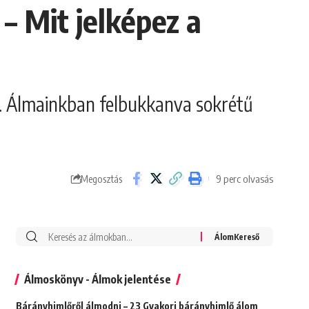
– Mit jelképez a
ír. Álmainkban felbukkanva sokrétű
9 perc olvasás
Megosztás
Álmoskönyv - Álmok jelentése
Bárányhimlőről álmodni – 23 Gyakori bárányhimlő álom