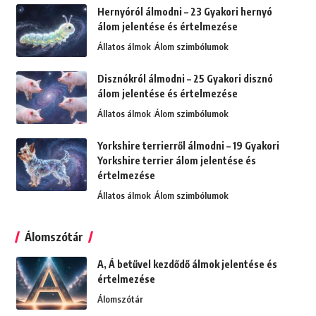
Hernyóról álmodni – 23 Gyakori hernyó
álom jelentése és értelmezése
Állatos álmok
Álom szimbólumok
Disznókról álmodni – 25 Gyakori disznó
álom jelentése és értelmezése
Állatos álmok
Álom szimbólumok
Yorkshire terrierről álmodni – 19 Gyakori
Yorkshire terrier álom jelentése és
értelmezése
Állatos álmok
Álom szimbólumok
Álomszótár
A, Á betűvel kezdődő álmok jelentése és
értelmezése
Álomszótár