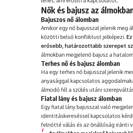
lehet, ami erősíti a kapcsolatot.
Nők és bajusz az álmokba
Bajuszos nő álomban
Amikor egy nő bajusszal jelenik meg á
közötti belső konfliktust jelképezi.
Ez
erősebb, határozottabb szerepet sz
álmokban megjelenő bajusz a hatalom
Terhes nő és bajusz álomban
Ha egy terhes nő bajusszal jelenik me
anyasággal kapcsolatos aggodalmakat 
álmodó fél a szülés utáni szerepváltás
Fiatal lány és bajusz álomban
Egy fiatal lány bajusszal való megjel
identitáskereséssel kapcsolatos kérdé
felnőtté válás és az önállóság iránti 