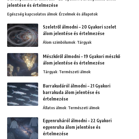
jelentése és értelmezése
Egészség kapcsolatos álmok
Érzelmek és állapotok
Szeletről álmodni – 20 Gyakori szelet
álom jelentése és értelmezése
Álom szimbólumok
Tárgyak
Mészkőről álmodni – 19 Gyakori mészkő
álom jelentése és értelmezése
Tárgyak
Természeti álmok
Barrakudáról álmodni – 21 Gyakori
barrakuda álom jelentése és
értelmezése
Állatos álmok
Természeti álmok
Egyenruháról álmodni – 22 Gyakori
egyenruha álom jelentése és
értelmezése