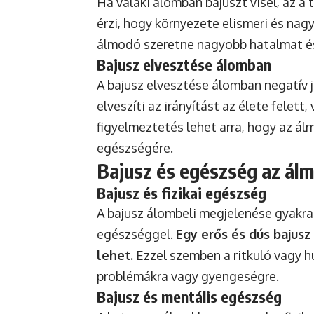
Ha valaki álomban bajuszt visel, az a 
érzi, hogy környezete elismeri és nagyr
álmodó szeretne nagyobb hatalmat és 
Bajusz elvesztése álomban
A bajusz elvesztése álomban negatív j
elveszíti az irányítást az élete felet
figyelmeztetés lehet arra, hogy az á
egészségére.
Bajusz és egészség az ál
Bajusz és fizikai egészség
A bajusz álombeli megjelenése gyakra
egészséggel.
Egy erős és dús bajusz
lehet.
Ezzel szemben a ritkuló vagy h
problémákra vagy gyengeségre.
Bajusz és mentális egészség