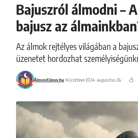
Bajuszról álmodni – A
bajusz az álmainkban
Az álmok rejtélyes világában a baju
üzenetet hordozhat személyiségünkrő
ÁlmosKönyv.hu
Közzétéve 2024. augusztus 26.