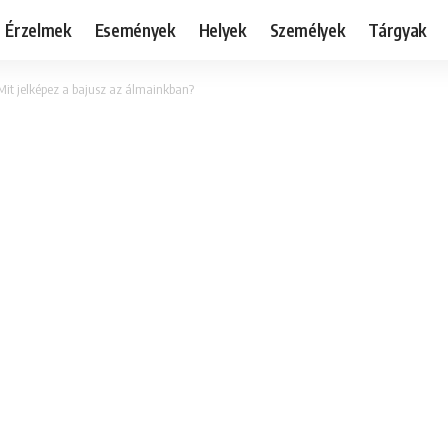
Érzelmek
Események
Helyek
Személyek
Tárgyak
 Mit jelképez a bajusz az álmainkban?