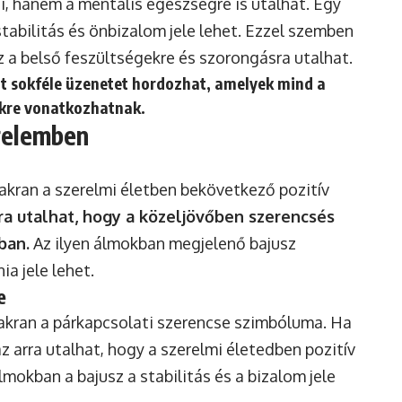
i, hanem a mentális egészségre is utalhat. Egy
stabilitás és önbizalom jele lehet. Ezzel szemben
 a belső feszültségekre és szorongásra utalhat.
t sokféle üzenetet hordozhat, amelyek mind a
nkre vonatkozhatnak.
relemben
kran a szerelmi életben bekövetkező pozitív
ra utalhat, hogy a közeljövőben szerencsés
ban.
Az ilyen álmokban megjelenő bajusz
a jele lehet.
e
akran a párkapcsolati szerencse szimbóluma. Ha
z arra utalhat, hogy a szerelmi életedben pozitív
mokban a bajusz a stabilitás és a bizalom jele