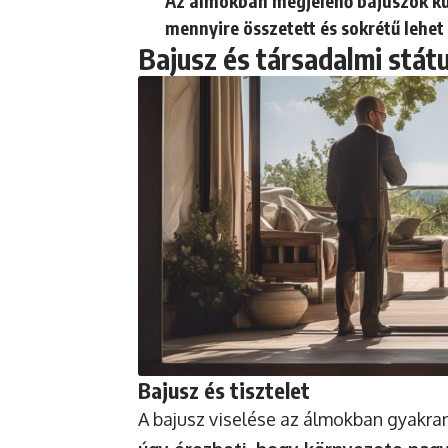
Az álmokban megjelenő bajuszok kül
mennyire összetett és sokrétű lehet
Bajusz és társadalmi stát
Bajusz és tisztelet
A bajusz viselése az álmokban gyakran