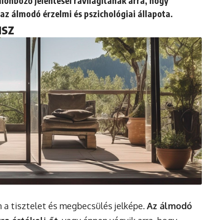
önböző jelentései rávilágítanak arra, hogy
 az álmodó érzelmi és pszichológiai állapota.
usz
 a tisztelet és megbecsülés jelképe.
Az álmodó