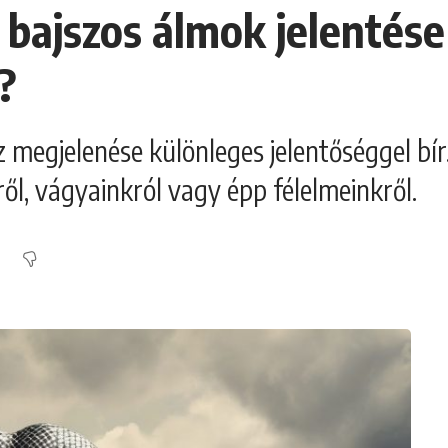
 bajszos álmok jelentése 
?
sz megjelenése különleges jelentőséggel b
l, vágyainkról vagy épp félelmeinkről.