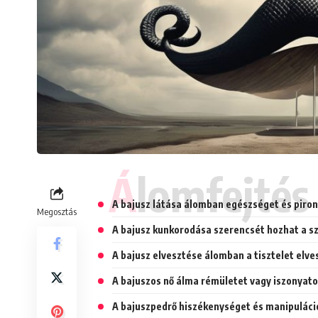
Álomfejtés
A bajusz látása álomban egészséget és piron
Megosztás
A bajusz kunkorodása szerencsét hozhat a s
A bajusz elvesztése álomban a tisztelet elve
A bajuszos nő álma rémületet vagy iszonyato
A bajuszpedrő hiszékenységet és manipuláció