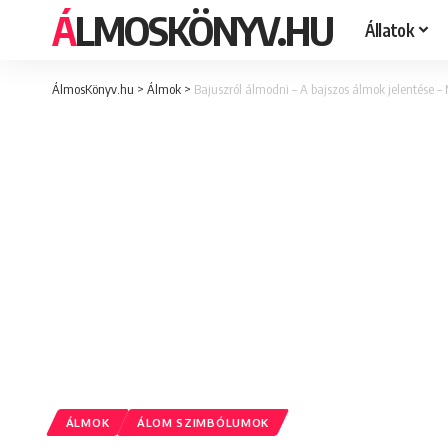
ÁLMOSKÖNYV.HU
Állatok
ÁlmosKönyv.hu
>
Álmok
>
Bajuszról álmodni – A bajszos álmok jelentése –
ÁLMOK
ÁLOM SZIMBÓLUMOK