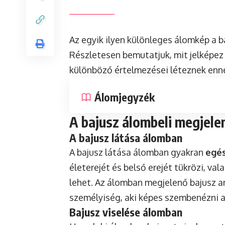
Az egyik ilyen különleges álomkép a b
Részletesen bemutatjuk, mit jelképez 
különböző értelmezései léteznek enn
Álomjegyzék
A bajusz álombeli megjele
A bajusz látása álomban
A bajusz látása álomban gyakran
egés
életerejét és belső erejét tükrözi, va
lehet. Az álomban megjelenő bajusz a
személyiség, aki képes szembenézni a
Bajusz viselése álomban