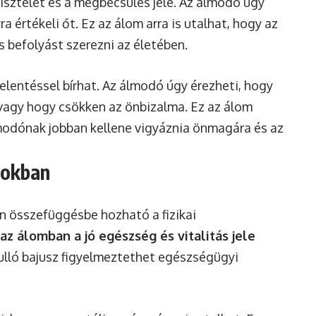
tisztelet és a megbecsülés jele. Az álmodó úgy
a értékeli őt. Ez az álom arra is utalhat, hogy az
befolyást szerezni az életében.
elentéssel bírhat. Az álmodó úgy érezheti, hogy
t, vagy hogy csökken az önbizalma. Ez az álom
lmodónak jobban kellene vigyáznia önmagára és az
mokban
n összefüggésbe hozható a fizikai
 az álomban a jó egészség és vitalitás jele
ulló bajusz figyelmeztethet egészségügyi