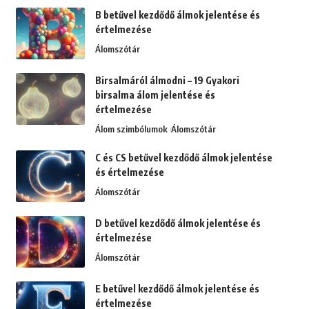
B betűvel kezdődő álmok jelentése és
értelmezése
Álomszótár
Birsalmáról álmodni – 19 Gyakori
birsalma álom jelentése és
értelmezése
Álom szimbólumok
Álomszótár
C és CS betűvel kezdődő álmok jelentése
és értelmezése
Álomszótár
D betűvel kezdődő álmok jelentése és
értelmezése
Álomszótár
E betűvel kezdődő álmok jelentése és
értelmezése