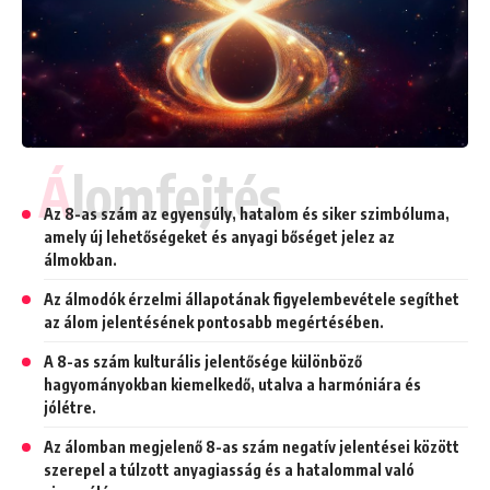
Álomfejtés
Az 8-as szám az egyensúly, hatalom és siker szimbóluma,
amely új lehetőségeket és anyagi bőséget jelez az
álmokban.
Az álmodók érzelmi állapotának figyelembevétele segíthet
az álom jelentésének pontosabb megértésében.
A 8-as szám kulturális jelentősége különböző
hagyományokban kiemelkedő, utalva a harmóniára és
jólétre.
Az álomban megjelenő 8-as szám negatív jelentései között
szerepel a túlzott anyagiasság és a hatalommal való