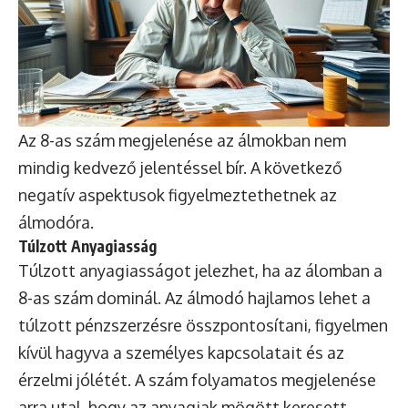
Az 8-as szám megjelenése az álmokban nem
mindig kedvező jelentéssel bír. A következő
negatív aspektusok figyelmeztethetnek az
álmodóra.
Túlzott Anyagiasság
Túlzott anyagiasságot jelezhet, ha az álomban a
8-as szám dominál. Az álmodó hajlamos lehet a
túlzott pénzszerzésre összpontosítani, figyelmen
kívül hagyva a személyes kapcsolatait és az
érzelmi jólétét. A szám folyamatos megjelenése
arra utal, hogy az anyagiak mögött keresett