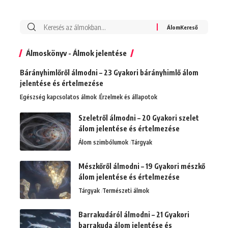
Álmoskönyv - Álmok jelentése
Bárányhimlőről álmodni – 23 Gyakori bárányhimlő álom
jelentése és értelmezése
Egészség kapcsolatos álmok
Érzelmek és állapotok
Szeletről álmodni – 20 Gyakori szelet
álom jelentése és értelmezése
Álom szimbólumok
Tárgyak
Mészkőről álmodni – 19 Gyakori mészkő
álom jelentése és értelmezése
Tárgyak
Természeti álmok
Barrakudáról álmodni – 21 Gyakori
barrakuda álom jelentése és