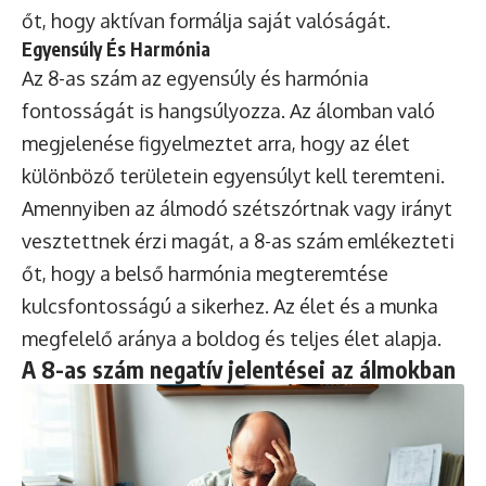
őt, hogy aktívan formálja saját valóságát.
Egyensúly És Harmónia
Az 8-as szám az egyensúly és harmónia
fontosságát is hangsúlyozza. Az álomban való
megjelenése figyelmeztet arra, hogy az élet
különböző területein egyensúlyt kell teremteni.
Amennyiben az álmodó szétszórtnak vagy irányt
vesztettnek érzi magát, a 8-as szám emlékezteti
őt, hogy a belső harmónia megteremtése
kulcsfontosságú a sikerhez. Az élet és a munka
megfelelő aránya a boldog és teljes élet alapja.
A 8-as szám negatív jelentései az álmokban