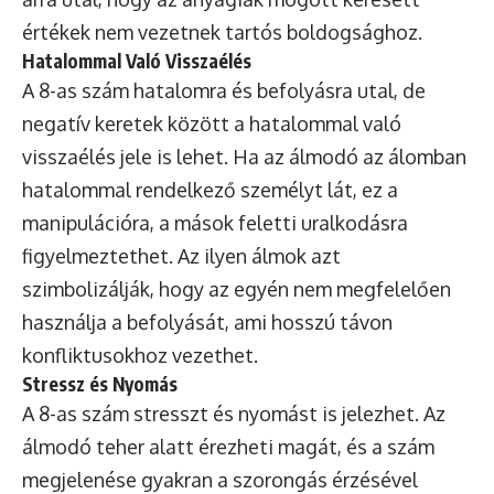
értékek nem vezetnek tartós boldogsághoz.
Hatalommal Való Visszaélés
A 8-as szám hatalomra és befolyásra utal, de
negatív keretek között a hatalommal való
visszaélés jele is lehet. Ha az álmodó az álomban
hatalommal rendelkező személyt lát, ez a
manipulációra, a mások feletti uralkodásra
figyelmeztethet. Az ilyen álmok azt
szimbolizálják, hogy az egyén nem megfelelően
használja a befolyását, ami hosszú távon
konfliktusokhoz vezethet.
Stressz és Nyomás
A 8-as szám stresszt és nyomást is jelezhet. Az
álmodó teher alatt érezheti magát, és a szám
megjelenése gyakran a szorongás érzésével