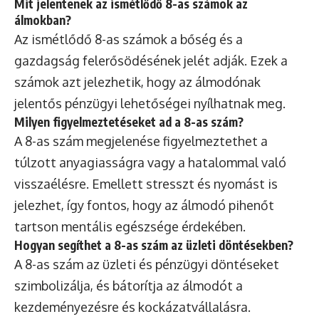
Mit jelentenek az ismétlődő 8-as számok az
álmokban?
Az ismétlődő 8-as számok a bőség és a
gazdagság felerősödésének jelét adják. Ezek a
számok azt jelezhetik, hogy az álmodónak
jelentős pénzügyi lehetőségei nyílhatnak meg.
Milyen figyelmeztetéseket ad a 8-as szám?
A 8-as szám megjelenése figyelmeztethet a
túlzott anyagiasságra vagy a hatalommal való
visszaélésre. Emellett stresszt és nyomást is
jelezhet, így fontos, hogy az álmodó pihenőt
tartson mentális egészsége érdekében.
Hogyan segíthet a 8-as szám az üzleti döntésekben?
A 8-as szám az üzleti és pénzügyi döntéseket
szimbolizálja, és bátorítja az álmodót a
kezdeményezésre és kockázatvállalásra.