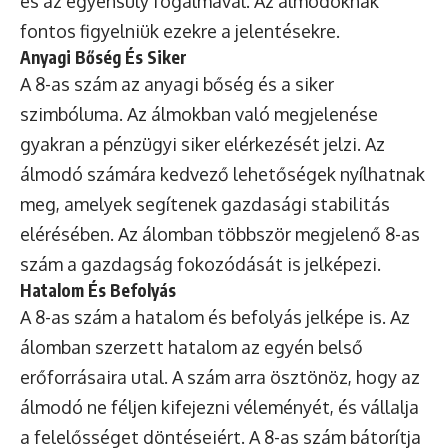
és az egyensúly fogalmával. Az álmodóknak
fontos figyelniük ezekre a jelentésekre.
Anyagi Bőség És Siker
A 8-as szám az anyagi bőség és a siker
szimbóluma. Az álmokban való megjelenése
gyakran a pénzügyi siker elérkezését jelzi. Az
álmodó számára kedvező lehetőségek nyílhatnak
meg, amelyek segítenek gazdasági stabilitás
elérésében. Az álomban többször megjelenő 8-as
szám a gazdagság fokozódását is jelképezi.
Hatalom És Befolyás
A 8-as szám a hatalom és befolyás jelképe is. Az
álomban szerzett hatalom az egyén belső
erőforrásaira utal. A szám arra ösztönöz, hogy az
álmodó ne féljen kifejezni véleményét, és vállalja
a felelősséget döntéseiért. A 8-as szám bátorítja