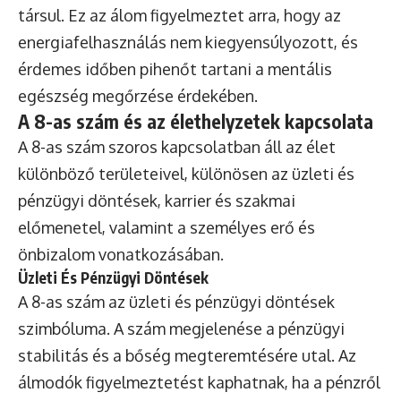
társul. Ez az álom figyelmeztet arra, hogy az
energiafelhasználás nem kiegyensúlyozott, és
érdemes időben pihenőt tartani a mentális
egészség megőrzése érdekében.
A 8-as szám és az élethelyzetek kapcsolata
A 8-as szám szoros kapcsolatban áll az élet
különböző területeivel, különösen az üzleti és
pénzügyi döntések, karrier és szakmai
előmenetel, valamint a személyes erő és
önbizalom vonatkozásában.
Üzleti És Pénzügyi Döntések
A 8-as szám az üzleti és pénzügyi döntések
szimbóluma. A szám megjelenése a pénzügyi
stabilitás és a bőség megteremtésére utal. Az
álmodók figyelmeztetést kaphatnak, ha a pénzről