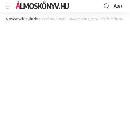
ÁLMOSKÖNYV.HU
Aa
ÁlmosKönyv.hu
>
Álmok
>
8-as számról álmodni – A nyolcas szám álmának jelentése és értelmezése