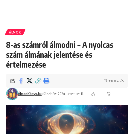
ÁLMOK
8-as számról álmodni – A nyolcas
szám álmának jelentése és
értelmezése
13 perc olvasás
ÁlmosKönyv.hu
Közzétéve 2024. december 11.