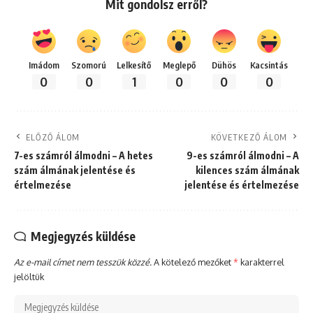
Mit gondolsz erről?
Imádom
Szomorú
Lelkesítő
Meglepő
Dühös
Kacsintás
0
0
1
0
0
0
ELŐZŐ ÁLOM
KÖVETKEZŐ ÁLOM
7-es számról álmodni – A hetes
9-es számról álmodni – A
szám álmának jelentése és
kilences szám álmának
értelmezése
jelentése és értelmezése
Megjegyzés küldése
Az e-mail címet nem tesszük közzé.
A kötelező mezőket
*
karakterrel
jelöltük