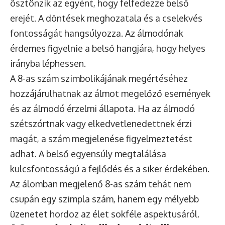
ösztönzik az egyént, hogy felfedezze belső
erejét. A döntések meghozatala és a cselekvés
fontosságát hangsúlyozza. Az álmodónak
érdemes figyelnie a belső hangjára, hogy helyes
irányba léphessen.
A 8-as szám szimbolikájának megértéséhez
hozzájárulhatnak az álmot megelőző események
és az álmodó érzelmi állapota. Ha az álmodó
szétszórtnak vagy elkedvetlenedettnek érzi
magát, a szám megjelenése figyelmeztetést
adhat. A belső egyensúly megtalálása
kulcsfontosságú a fejlődés és a siker érdekében.
Az álomban megjelenő 8-as szám tehát nem
csupán egy szimpla szám, hanem egy mélyebb
üzenetet hordoz az élet sokféle aspektusáról.