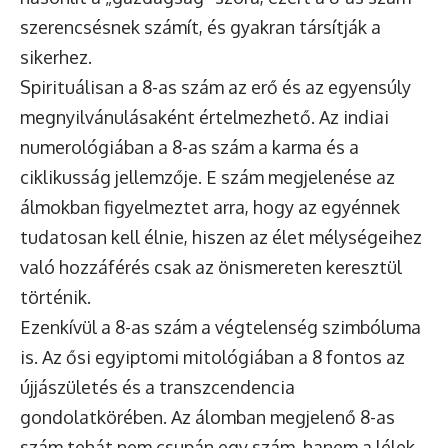
szerencsésnek számít, és gyakran társítják a
sikerhez.
Spirituálisan a 8-as szám az erő és az egyensúly
megnyilvánulásaként értelmezhető. Az indiai
numerológiában a 8-as szám a karma és a
ciklikusság jellemzője. E szám megjelenése az
álmokban figyelmeztet arra, hogy az egyénnek
tudatosan kell élnie, hiszen az élet mélységeihez
való hozzáférés csak az önismereten keresztül
történik.
Ezenkívül a 8-as szám a végtelenség szimbóluma
is. Az ősi egyiptomi mitológiában a 8 fontos az
újjászületés és a transzcendencia
gondolatkörében. Az álomban megjelenő 8-as
szám tehát nem csupán egy szám, hanem a lélek