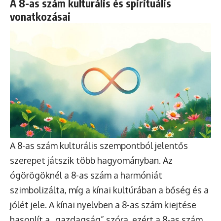
A 8-as szám kulturális és spirituális
vonatkozásai
A 8-as szám kulturális szempontból jelentős
szerepet játszik több hagyományban. Az
ógörögöknél a 8-as szám a harmóniát
szimbolizálta, míg a kínai kultúrában a bőség és a
jólét jele. A kínai nyelvben a 8-as szám kiejtése
hasonlít a „gazdagság” szóra, ezért a 8-as szám