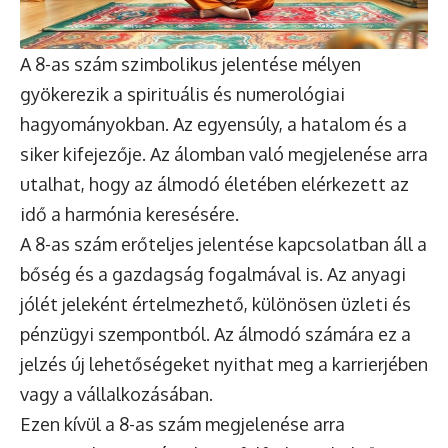
A 8-as szám szimbolikus jelentése mélyen
gyökerezik a spirituális és numerológiai
hagyományokban. Az egyensúly, a hatalom és a
siker kifejezője. Az álomban való megjelenése arra
utalhat, hogy az álmodó életében elérkezett az
idő a harmónia keresésére.
A 8-as szám erőteljes jelentése kapcsolatban áll a
bőség és a gazdagság fogalmával is. Az anyagi
jólét jeleként értelmezhető, különösen üzleti és
pénzügyi szempontból. Az álmodó számára ez a
jelzés új lehetőségeket nyithat meg a karrierjében
vagy a vállalkozásában.
Ezen kívül a 8-as szám megjelenése arra