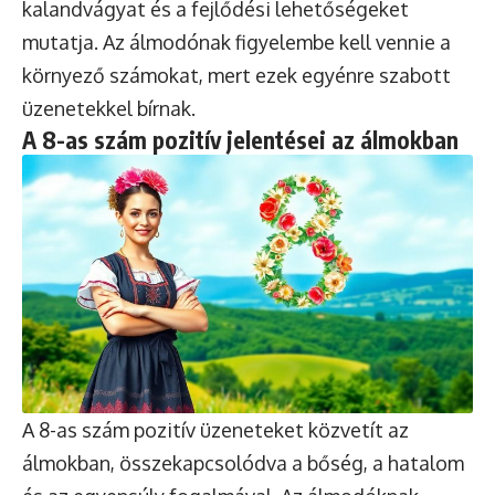
kalandvágyat és a fejlődési lehetőségeket
mutatja. Az álmodónak figyelembe kell vennie a
környező számokat, mert ezek egyénre szabott
üzenetekkel bírnak.
A 8-as szám pozitív jelentései az álmokban
A 8-as szám pozitív üzeneteket közvetít az
álmokban, összekapcsolódva a bőség, a hatalom