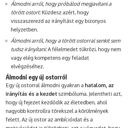
Álmodni arról, hogy próbálod megjavítani a
törött ostort:
Küzdesz azért, hogy
visszaszerezd az irányítást egy bizonyos
helyzetben.
Álmodni arról, hogy a törött ostorral senkit sem
tudsz irányítani:
A félelmedet tükrözi, hogy nem
vagy elég kompetens egy feladat
elvégzéséhez.
Álmodni egy új ostorról
Egy új ostorral álmodni gyakran a
hatalom, az
irányítás és a kezdet
szimbóluma. Jelentheti azt,
hogy új fejezet kezdődik az életedben, ahol
nagyobb kontrollra törekszel a körülmények
felett. Az új ostor az ambícióidat és a
motivációdat is tükrözheti, azt a vágyadat, hogy