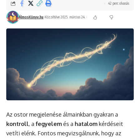
42 perc olvasás
ÁlmosKönyv.hu
Közzétéve 2025. március 24.
Az ostor megjelenése álmainkban gyakran a
kontroll
, a
fegyelem
és a
hatalom
kérdéseit
vetíti elénk. Fontos megvizsgálnunk, hogy az