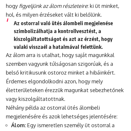
hogy
figyeljünk az álom részleteire
: ki üt minket,
hol, és milyen érzéseket vált ki belőlünk.
Az ostorral való ütés álombeli megjelenése
szimbolizálhatja a kontrollvesztést, a
kiszolgáltatottságot és azt az érzést, hogy
valaki visszaél a hatalmával felettünk.
Az álom arra is utalhat, hogy saját magunkkal
szemben vagyunk túlságosan szigorúak, és a
belső kritikusunk ostoroz minket a hibáinkért.
Érdemes elgondolkodni azon, hogy mely
életterületeken érezzük magunkat sebezhetőnek
vagy kiszolgáltatottnak.
Néhány példa az ostorral ütés álombeli
megjelenésére és azok lehetséges jelentésére:
Álom:
Egy ismeretlen személy üt ostorral a