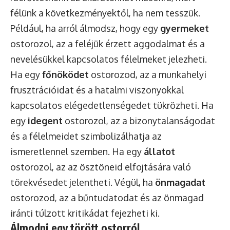
félünk a következményektől, ha nem tesszük.
Például, ha arról álmodsz, hogy egy
gyermeket
ostorozol, az a feléjük érzett aggodalmat és a
nevelésükkel kapcsolatos félelmeket jelezheti.
Ha egy
főnöködet
ostorozod, az a munkahelyi
frusztrációidat és a hatalmi viszonyokkal
kapcsolatos elégedetlenségedet tükrözheti. Ha
egy
idegent
ostorozol, az a bizonytalanságodat
és a félelmeidet szimbolizálhatja az
ismeretlennel szemben. Ha egy
állatot
ostorozol, az az ösztöneid elfojtására való
törekvésedet jelentheti. Végül, ha
önmagadat
ostorozod, az a bűntudatodat és az önmagad
iránti túlzott kritikádat fejezheti ki.
Álmodni egy törött ostorról