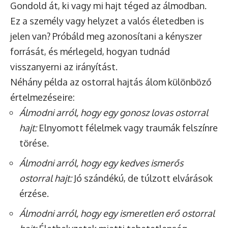
Gondold át, ki vagy mi hajt téged az álmodban.
Ez a személy vagy helyzet a valós életedben is
jelen van? Próbáld meg azonosítani a kényszer
forrását, és mérlegeld, hogyan tudnád
visszanyerni az irányítást.
Néhány példa az ostorral hajtás álom különböző
értelmezéseire:
Álmodni arról, hogy egy gonosz lovas ostorral
hajt:
Elnyomott félelmek vagy traumák felszínre
törése.
Álmodni arról, hogy egy kedves ismerős
ostorral hajt:
Jó szándékú, de túlzott elvárások
érzése.
Álmodni arról, hogy egy ismeretlen erő ostorral