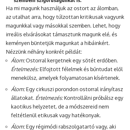
Ha mi magunk használjuk az ostort az álomban,
az utalhat arra, hogy túlzottan kritikusak vagyunk
magunkkal vagy másokkal szemben. Lehet, hogy
irreális elvárásokat támasztunk magunk elé, és
keményen büntetjük magunkat a hibáinkért.
Nézzünk néhány konkrét példát:
Álom:
Ostorral kergetnek egy sötét erdőben.
Értelmezés:
Elfojtott félelmek és bűntudat elől
menekülsz, amelyek folyamatosan kísértenek.
Álom:
Egy cirkuszi porondon ostorral irányítasz
állatokat.
Értelmezés:
Kontrollálni próbálsz egy
kaotikus helyzetet, de a módszereid nem
feltétlenül etikusak vagy hatékonyak.
Álom:
Egy régimódi rabszolgatartó vagy, aki