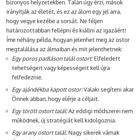
bizonyos helyzetekben. Talán úgy érzi, mások
irányítják az életét, és ez az álom egy jel arra,
hogy vegye kezébe a sorsát. Ne féljen
határozottabban fellépni és kiállni az igazáért!
Íme néhány példa, hogyan jelenhet meg az ostor
megtalálása az álmaiban és mit jelenthetnek:
Egy poros padláson talál ostort:
Elfeledett
tehetségeit vagy képességeit kell újra
felfedeznie.
Egy ajándékba kapott ostor:
Valaki segíteni akar
Önnek abban, hogy elérje a céljait.
Egy törött ostort talál:
Az eddigi módszerei nem
működnek, új stratégiát kell kidolgoznia.
Egy arany ostort talál:
Nagy sikerek várnak