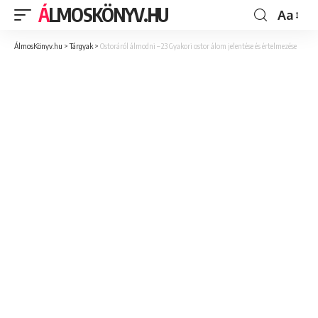
ÁLMOSKÖNYV.HU
Aa
ÁlmosKönyv.hu
>
Tárgyak
>
Ostoráról álmodni – 23 Gyakori ostor álom jelentése és értelmezése