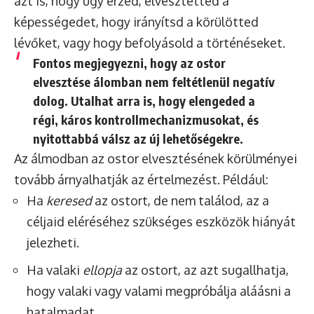
azt is, hogy úgy érzed, elvesztetted a
képességedet, hogy irányítsd a körülötted
lévőket, vagy hogy befolyásold a történéseket.
Fontos megjegyezni, hogy az ostor
elvesztése álomban nem feltétlenül negatív
dolog. Utalhat arra is, hogy elengeded a
régi, káros kontrollmechanizmusokat, és
nyitottabbá válsz az új lehetőségekre.
Az álmodban az ostor elvesztésének körülményei
tovább árnyalhatják az értelmezést. Például:
Ha
keresed
az ostort, de nem találod, az a
céljaid eléréséhez szükséges eszközök hiányát
jelezheti.
Ha valaki
ellopja
az ostort, az azt sugallhatja,
hogy valaki vagy valami megpróbálja aláásni a
hatalmadat.