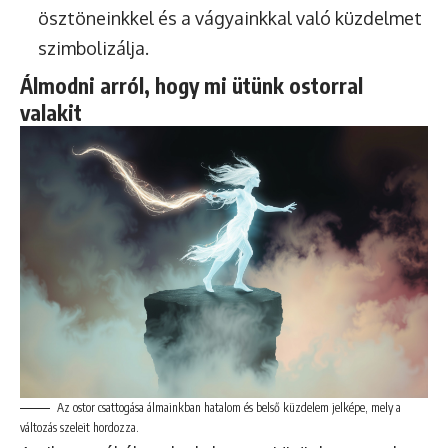
ösztöneinkkel és a vágyainkkal való küzdelmet
szimbolizálja.
Álmodni arról, hogy mi ütünk ostorral
valakit
Az ostor csattogása álmainkban hatalom és belső küzdelem jelképe, mely a
változás szeleit hordozza.