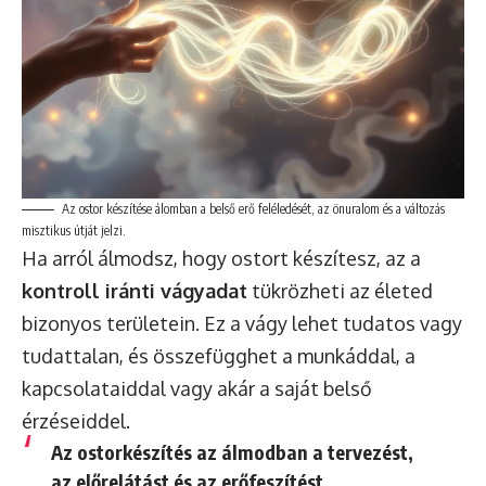
Az ostor készítése álomban a belső erő feléledését, az önuralom és a változás
misztikus útját jelzi.
Ha arról álmodsz, hogy ostort készítesz, az a
kontroll iránti vágyadat
tükrözheti az életed
bizonyos területein. Ez a vágy lehet tudatos vagy
tudattalan, és összefügghet a munkáddal, a
kapcsolataiddal vagy akár a saját belső
érzéseiddel.
Az ostorkészítés az álmodban a
tervezést,
az előrelátást és az erőfeszítést