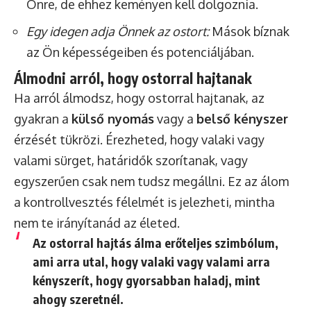
Önre, de ehhez keményen kell dolgoznia.
Egy idegen adja Önnek az ostort:
Mások bíznak
az Ön képességeiben és potenciáljában.
Álmodni arról, hogy ostorral hajtanak
Ha arról álmodsz, hogy ostorral hajtanak, az
gyakran a
külső nyomás
vagy a
belső kényszer
érzését tükrözi. Érezheted, hogy valaki vagy
valami sürget, határidők szorítanak, vagy
egyszerűen csak nem tudsz megállni. Ez az álom
a kontrollvesztés félelmét is jelezheti, mintha
nem te irányítanád az életed.
Az ostorral hajtás álma erőteljes szimbólum,
ami arra utal, hogy valaki vagy valami arra
kényszerít, hogy gyorsabban haladj, mint
ahogy szeretnél.