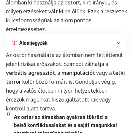
álomban ki használja az ostort, kire irányul, és
milyen érzéseket vált ki belőlünk. Ezek a részletek
kulcsfontosságúak az álom pontos
értelmezéséhez.
Álomjegyzék
Az ostor használata az álomban nem feltétlenül
jelent fizikai erőszakot. Szimbolizálhatja a
verbális agressziót
, a
manipulációt
vagy a
lelki
terror
különböző formáit is. Gondoljuk végig,
hogy a valós életben milyen helyzetekben
érezzük magunkat kiszolgáltatottnak vagy
kontroll alatt tartva.
Az ostor az álmokban gyakran tükrözi a
belső konfliktusainkat és a saját magunkkal
szembeni szigorúságunkat is.