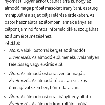
nyomást. Ugyanakkor utalhat arra is, hogy az
álmodó maga próbál másokat irányítani, esetleg
manipulálni a saját céljai elérése érdekében. Az
ostor használata az álomban, annak iránya és
célpontja mind fontos információkkal szolgálhat
az álom értelmezéséhez.
Például:
Álom:
Valaki ostorral kerget az álmodót.
Értelmezés:
Az álmodó elől menekül valamilyen
felelősség vagy elvárás elől.
Álom:
Az álmodó ostorral veri önmagát.
Értelmezés:
Az álmodó túlzottan kritikus
önmagával szemben, bűntudata van.
Álom:
Az álmodó ostorral irányít egy állatot.
Értelmezés:
Az álmodó kontrollálni próbál