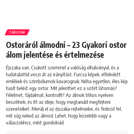
TÁRGYAK
Ostoráról álmodni – 23 Gyakori ostor
álom jelentése és értelmezése
Éjszaka van. Csukott szemmel a valóság elhalványul, és a
tudatalattid veszi át az irányítást. Furcsa képek, elfeledett
emlékek és szimbólumok kavarognak. Néha egyetlen, éles kép
hasít beléd: egy ostor. Mit jelenthet ez a sötét látomás?
Félelmet, fájdalmat, kontrollt? Az álmok titkos nyelven
beszélnek, és itt az ideje, hogy megtanuld megfejteni
üzeneteiket. Merülj el az éjszaka rejtelmeibe, és fedezd fel,
mit súg neked az álmod. Lehet, hogy közelebb vagy a
válaszokhoz, mint gondolnád.