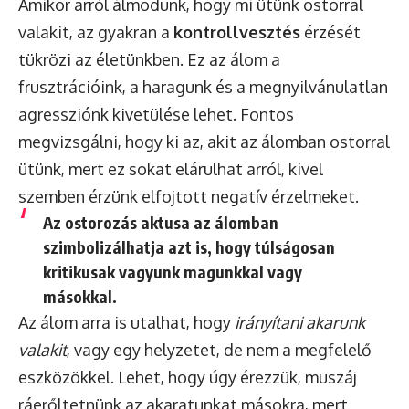
Amikor arról álmodunk, hogy mi ütünk ostorral
valakit, az gyakran a
kontrollvesztés
érzését
tükrözi az életünkben. Ez az álom a
frusztrációink, a haragunk és a megnyilvánulatlan
agressziónk kivetülése lehet. Fontos
megvizsgálni, hogy ki az, akit az álomban ostorral
ütünk, mert ez sokat elárulhat arról, kivel
szemben érzünk elfojtott negatív érzelmeket.
Az ostorozás aktusa az álomban
szimbolizálhatja azt is, hogy túlságosan
kritikusak vagyunk magunkkal vagy
másokkal.
Az álom arra is utalhat, hogy
irányítani akarunk
valakit
, vagy egy helyzetet, de nem a megfelelő
eszközökkel. Lehet, hogy úgy érezzük, muszáj
ráerőltetnünk az akaratunkat másokra, mert