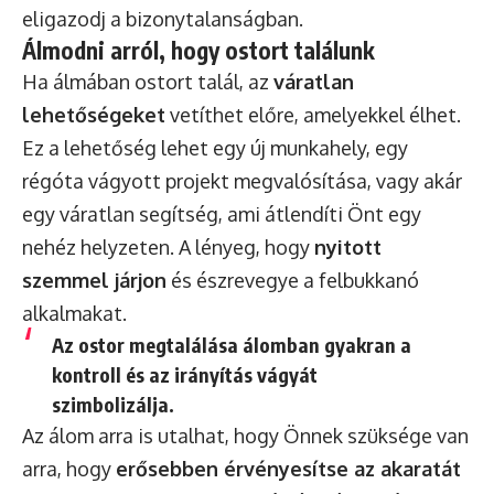
eligazodj a bizonytalanságban.
Álmodni arról, hogy ostort találunk
Ha álmában ostort talál, az
váratlan
lehetőségeket
vetíthet előre, amelyekkel élhet.
Ez a lehetőség lehet egy új munkahely, egy
régóta vágyott projekt megvalósítása, vagy akár
egy váratlan segítség, ami átlendíti Önt egy
nehéz helyzeten. A lényeg, hogy
nyitott
szemmel járjon
és észrevegye a felbukkanó
alkalmakat.
Az ostor megtalálása álomban gyakran a
kontroll és az irányítás vágyát
szimbolizálja.
Az álom arra is utalhat, hogy Önnek szüksége van
arra, hogy
erősebben érvényesítse az akaratát