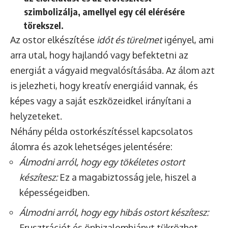
szimbolizálja
, amellyel egy cél elérésére
törekszel.
Az ostor elkészítése
időt és türelmet
igényel, ami
arra utal, hogy hajlandó vagy befektetni az
energiát a vágyaid megvalósításába. Az álom azt
is jelezheti, hogy kreatív energiáid vannak, és
képes vagy a saját eszközeidkel irányítani a
helyzeteket.
Néhány példa ostorkészítéssel kapcsolatos
álomra és azok lehetséges jelentésére:
Álmodni arról, hogy egy tökéletes ostort
készítesz:
Ez a magabiztosság jele, hiszel a
képességeidben.
Álmodni arról, hogy egy hibás ostort készítesz:
Frusztrációt és önbizalomhiányt tükrözhet.