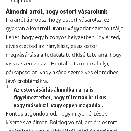
céljaidat.
Álmodni arról, hogy ostort vásárolunk
Ha arról álmodsz, hogy ostort vásárolsz, ez
gyakran a
kontroll iránti vágyadat
szimbolizálja.
Lehet, hogy egy bizonyos helyzetben úgy érzed,
elvesztetted az irányítást, és az ostor
megvásárlása a tudatalattid kísérlete arra, hogy
visszaszerezd azt. Ez utalhat a munkahelyi, a
párkapcsolati vagy akár a személyes életedben
lévő problémákra.
Az ostorvásárlás álmodban arra is
figyelmeztethet, hogy túlzottan kritikus
vagy másokkal, vagy éppen magaddal.
Fontos átgondolnod, hogy milyen érzések
kísérték az álmot. Boldog voltál, amiért ostort
vásároltál, vagy inkább féltél tőle? Az érzéseid