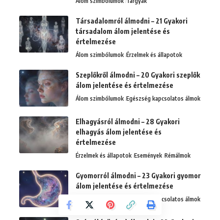
Álom szimbólumok
Tárgyak
Társadalomról álmodni – 21 Gyakori
társadalom álom jelentése és
értelmezése
Álom szimbólumok
Érzelmek és állapotok
Szeplőkről álmodni – 20 Gyakori szeplők
álom jelentése és értelmezése
Álom szimbólumok
Egészség kapcsolatos álmok
Elhagyásról álmodni – 28 Gyakori
elhagyás álom jelentése és
értelmezése
Érzelmek és állapotok
Események
Rémálmok
Gyomorról álmodni – 23 Gyakori gyomor
álom jelentése és értelmezése
Álom szimbólumok
Egészség kapcsolatos álmok