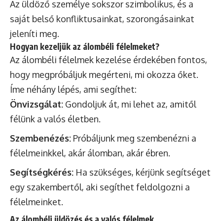
Az üldöző személye sokszor szimbolikus, és a
saját belső konfliktusainkat, szorongásainkat
jeleníti meg.
Hogyan kezeljük az álombéli félelmeket?
Az álombéli félelmek kezelése érdekében fontos,
hogy megpróbáljuk megérteni, mi okozza őket.
Íme néhány lépés, ami segíthet:
Önvizsgálat:
Gondoljuk át, mi lehet az, amitől
félünk a valós életben.
Szembenézés:
Próbáljunk meg szembenézni a
félelmeinkkel, akár álomban, akár ébren.
Segítségkérés:
Ha szükséges, kérjünk segítséget
egy szakembertől, aki segíthet feldolgozni a
félelmeinket.
Az álombéli üldözés és a valós félelmek