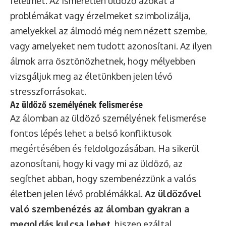
félelmét. Az ismeretlen üldöző azokat a
problémákat vagy érzelmeket szimbolizálja,
amelyekkel az álmodó még nem nézett szembe,
vagy amelyeket nem tudott azonosítani. Az ilyen
álmok arra ösztönözhetnek, hogy mélyebben
vizsgáljuk meg az életünkben jelen lévő
stresszforrásokat.
Az üldöző személyének felismerése
Az álomban az üldöző személyének felismerése
fontos lépés lehet a belső konfliktusok
megértésében és feldolgozásában. Ha sikerül
azonosítani, hogy ki vagy mi az üldöző, az
segíthet abban, hogy szembenézzünk a valós
életben jelen lévő problémákkal.
Az üldözővel
való szembenézés az álomban gyakran a
megoldás kulcsa lehet
, hiszen ezáltal