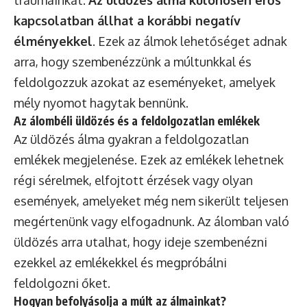
traumáinkat.
Az üldözés álma különösen erős
kapcsolatban állhat a korábbi negatív
élményekkel
. Ezek az álmok lehetőséget adnak
arra, hogy szembenézzünk a múltunkkal és
feldolgozzuk azokat az eseményeket, amelyek
mély nyomot hagytak bennünk.
Az álombéli üldözés és a feldolgozatlan emlékek
Az üldözés álma gyakran a feldolgozatlan
emlékek megjelenése. Ezek az emlékek lehetnek
régi sérelmek, elfojtott érzések vagy olyan
események, amelyeket még nem sikerült teljesen
megértenünk vagy elfogadnunk. Az álomban való
üldözés arra utalhat, hogy ideje szembenézni
ezekkel az emlékekkel és megpróbálni
feldolgozni őket.
Hogyan befolyásolja a múlt az álmainkat?