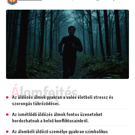
Álomfejtés
Az üldözés álmok gyakran a valós életbeli stressz és
szorongás tükröződései.
Az ismétlődő üldözés álmok fontos üzeneteket
hordozhatnak a belső konfliktusainkról.
Az álombéli üldöző személye gyakran szimbolikus