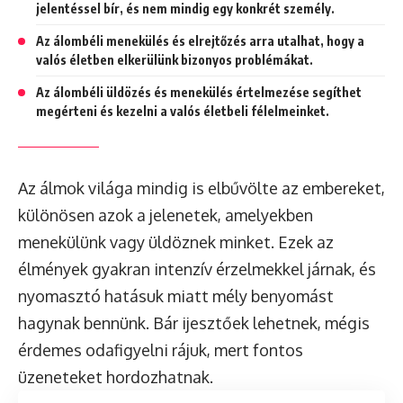
jelentéssel bír, és nem mindig egy konkrét személy.
Az álombéli menekülés és elrejtőzés arra utalhat, hogy a
valós életben elkerülünk bizonyos problémákat.
Az álombéli üldözés és menekülés értelmezése segíthet
megérteni és kezelni a valós életbeli félelmeinket.
Az álmok világa mindig is elbűvölte az embereket,
különösen azok a jelenetek, amelyekben
menekülünk vagy üldöznek minket. Ezek az
élmények gyakran intenzív érzelmekkel járnak, és
nyomasztó hatásuk miatt mély benyomást
hagynak bennünk. Bár ijesztőek lehetnek, mégis
érdemes odafigyelni rájuk, mert fontos
üzeneteket hordozhatnak.