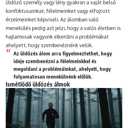
üldöző személy vagy lény gyakran a saját belső
konfliktusainkat, félelmeinket vagy elfojtott
érzelmeinket képviseli. Az álomban való
menekülés pedig azt jelzi, hogy a valós életben is
hajlamosak vagyunk elkerülni a problémákat
ahelyett, hogy szembenéznénk velük.
Az üldözés álom arra figyelmeztethet, hogy
ideje szembenézni a félelmeinkkel és
megoldani a problémáinkat, ahelyett, hogy
folyamatosan menekülnénk előlük.
Ismétlődő üldözés álmok