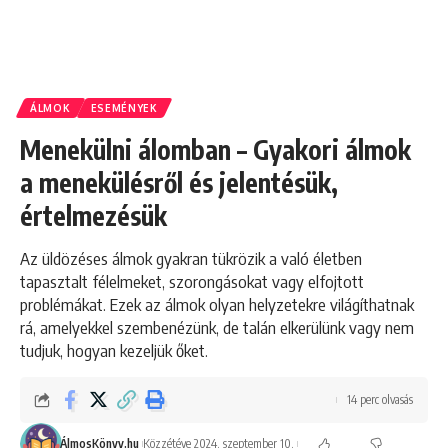
ÁLMOK
ESEMÉNYEK
Menekülni álomban – Gyakori álmok
a menekülésről és jelentésük,
értelmezésük
Az üldözéses álmok gyakran tükrözik a való életben
tapasztalt félelmeket, szorongásokat vagy elfojtott
problémákat. Ezek az álmok olyan helyzetekre világíthatnak
rá, amelyekkel szembenézünk, de talán elkerülünk vagy nem
tudjuk, hogyan kezeljük őket.
14 perc olvasás
ÁlmosKönyv.hu
Közzétéve 2024. szeptember 10.