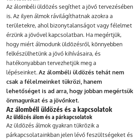
Az álombéli üldözés segíthet a jövő tervezésében
is. Az ilyen álmok rávilágíthatnak azokra a
területekre, ahol bizonytalanságot vagy félelmet
érzünk a jövővel kapcsolatban. Ha megértjük,
hogy miért álmodunk üldözésről, könnyebben
felkészülhetünk a jövő kihívásaira, és
hatékonyabban tervezhetjük meg a
lépéseinket.
Az álombéli üldözés tehát nem
csak a félelmeinket tükrözi, hanem
lehetőséget is ad arra, hogy jobban megértsük
önmagunkat és a jövőnket.
Az álombéli üldözés és a kapcsolatok
Az üldözés álom és a párkapcsolatok
Az üldözés álmok gyakran tükrözik a
párkapcsolatainkban jelen lévő feszültségeket és