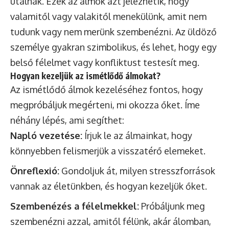
utalnak. Ezek az álmok azt jelezhetik, hogy
valamitől vagy valakitől menekülünk, amit nem
tudunk vagy nem merünk szembenézni. Az üldöző
személye gyakran szimbolikus, és lehet, hogy egy
belső félelmet vagy konfliktust testesít meg.
Hogyan kezeljük az ismétlődő álmokat?
Az ismétlődő álmok kezeléséhez fontos, hogy
megpróbáljuk megérteni, mi okozza őket. Íme
néhány lépés, ami segíthet:
Napló vezetése:
Írjuk le az álmainkat, hogy
könnyebben felismerjük a visszatérő elemeket.
Önreflexió:
Gondoljuk át, milyen stresszforrások
vannak az életünkben, és hogyan kezeljük őket.
Szembenézés a félelmekkel:
Próbáljunk meg
szembenézni azzal, amitől félünk, akár álomban,