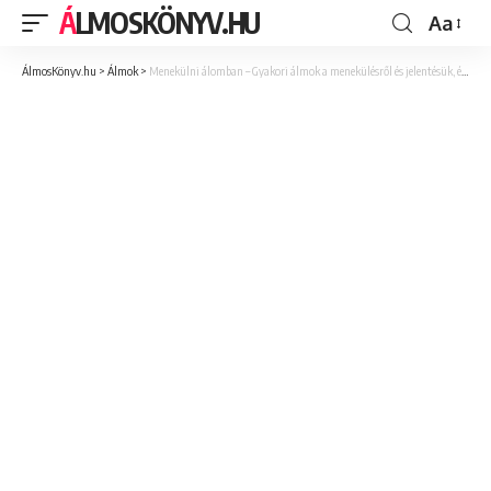
ÁLMOSKÖNYV.HU
Aa
ÁlmosKönyv.hu
>
Álmok
>
Menekülni álomban – Gyakori álmok a menekülésről és jelentésük, értelmezésük