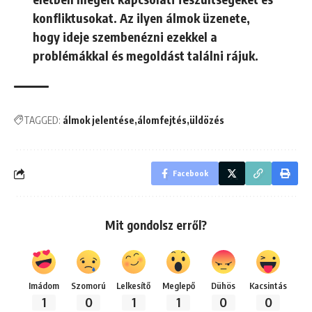
konfliktusokat. Az ilyen álmok üzenete,
hogy ideje szembenézni ezekkel a
problémákkal és megoldást találni rájuk.
TAGGED:
álmok jelentése
álomfejtés
üldözés
Facebook
Mit gondolsz erről?
Imádom
Szomorú
Lelkesítő
Meglepő
Dühös
Kacsintás
1
0
1
1
0
0