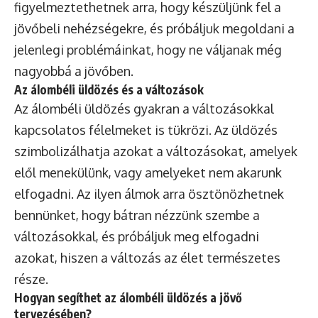
figyelmeztethetnek arra, hogy készüljünk fel a
jövőbeli nehézségekre, és próbáljuk megoldani a
jelenlegi problémáinkat, hogy ne váljanak még
nagyobbá a jövőben.
Az álombéli üldözés és a változások
Az álombéli üldözés gyakran a változásokkal
kapcsolatos félelmeket is tükrözi. Az üldözés
szimbolizálhatja azokat a változásokat, amelyek
elől menekülünk, vagy amelyeket nem akarunk
elfogadni. Az ilyen álmok arra ösztönözhetnek
bennünket, hogy bátran nézzünk szembe a
változásokkal, és próbáljuk meg elfogadni
azokat, hiszen a változás az élet természetes
része.
Hogyan segíthet az álombéli üldözés a jövő
tervezésében?