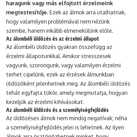
haragunk vagy más elfojtott érzelmeink
megtestesítője.
Ezek az álmok arra utalhatnak,
hogy valamilyen problémával nem nézünk
szembe, hanem inkább elmenekülünk előle.
Az álombéli üldözés és az érzelmi állapot
Az álombéli üldözés gyakran összefügg az
érzelmi állapotunkkal. Amikor stresszesek
vagyunk, szorongunk, vagy valamilyen érzelmi
terhet cipelünk, ezek az érzések álmunkban
üldözőként jelenhetnek meg. Az álombéli üldözés
tehát egyfajta tükör, amely megmutatja, hogyan
kezeljük az érzelmi kihívásokat.
Az álombéli üldözés és a személyiségfejlődés
Az üldözéses álmok nem mindig negatívak; néha
a személyiségfejlődés jelei is lehetnek. Az ilyen
álmok arra ösztönözhetnek minket, hogy