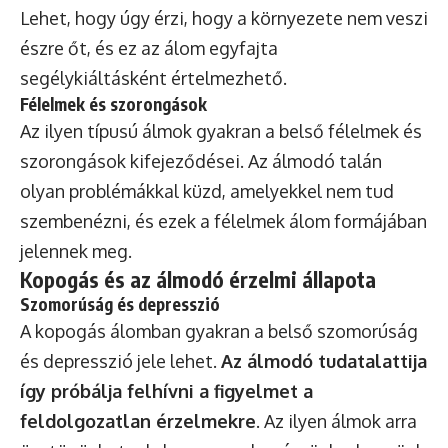
Lehet, hogy úgy érzi, hogy a környezete nem veszi
észre őt, és ez az álom egyfajta
segélykiáltásként értelmezhető.
Félelmek és szorongások
Az ilyen típusú álmok gyakran a belső félelmek és
szorongások kifejeződései. Az álmodó talán
olyan problémákkal küzd, amelyekkel nem tud
szembenézni, és ezek a félelmek álom formájában
jelennek meg.
Kopogás és az álmodó érzelmi állapota
Szomorúság és depresszió
A kopogás álomban gyakran a belső szomorúság
és depresszió jele lehet.
Az álmodó tudatalattija
így próbálja felhívni a figyelmet a
feldolgozatlan érzelmekre
. Az ilyen álmok arra