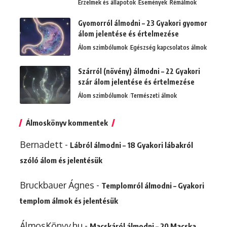
Érzelmek és állapotok
Események
Rémálmok
Gyomorról álmodni – 23 Gyakori gyomor
álom jelentése és értelmezése
Álom szimbólumok
Egészség kapcsolatos álmok
Szárról (növény) álmodni – 22 Gyakori
szár álom jelentése és értelmezése
Álom szimbólumok
Természeti álmok
Álmoskönyv kommentek
Bernadett
-
Lábról álmodni – 18 Gyakori lábakról
szóló álom és jelentésük
Bruckbauer Ágnes
-
Templomról álmodni – Gyakori
templom álmok és jelentésük
ÁlmosKönyv.hu
-
Macskáról álmodni – 20 Macska