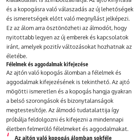
és a kopogásra való válaszadás az új lehetőségek
és ismeretségek előtt való megnyílást jelképezi.
Ez az álom arra ösztönözheti az álmodót, hogy
nyitottabb legyen az új emberek és kapcsolatok
iránt, amelyek pozitív változásokat hozhatnak az
életébe.
Félelmek és aggodalmak kifejezése
Az ajtón való kopogás álomban a félelmek és
aggodalmak kifejezésének is tekinthető. Az ajtó
mögötti ismeretlen és a kopogás hangja gyakran
a belső szorongások és bizonytalanságok
megtestesítője. Az álmodó tudatalattija így
próbálja feldolgozni és kifejezni a mindennapi
életben felmerülő félelmeket és aggodalmakat.
Az ajtón való kopogás álomban sokféle