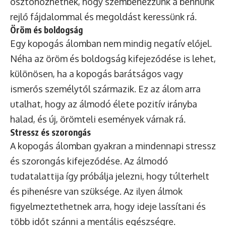
ösztönözhetnek, hogy szembenézzünk a bennünk
rejlő fájdalommal és megoldást keressünk rá.
Öröm és boldogság
Egy kopogás álomban nem mindig negatív előjel.
Néha az öröm és boldogság kifejeződése is lehet,
különösen, ha a kopogás barátságos vagy
ismerős személytől származik. Ez az álom arra
utalhat, hogy az álmodó élete pozitív irányba
halad, és új, örömteli események várnak rá.
Stressz és szorongás
A kopogás álomban gyakran a mindennapi stressz
és szorongás kifejeződése. Az álmodó
tudatalattija így próbálja jelezni, hogy túlterhelt
és pihenésre van szüksége. Az ilyen álmok
figyelmeztethetnek arra, hogy ideje lassítani és
több időt szánni a mentális egészségre.