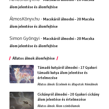
álom jelentése és álomfejtése
ÁlmosKönyv.hu
-
Macskáról álmodni – 20 Macska
álom jelentése és álomfejtése
Simon Gyöngyi
-
Macskáról álmodni – 20 Macska
álom jelentése és álomfejtése
Állatos álmok álomfejtése
Támadó kutyáról álmodni – 27 Gyakori
támadó kutya álom jelentése és
értelmezése
Állatos álmok
Érzelmek és állapotok
Rémálmok
Cickányról álmodni – 20 Gyakori cickány
álom jelentése és értelmezése
Állatos álmok
Álom szimbólumok