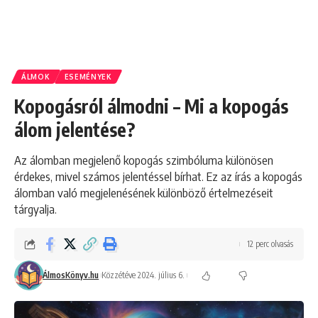
ÁLMOK
ESEMÉNYEK
Kopogásról álmodni – Mi a kopogás
álom jelentése?
Az álomban megjelenő kopogás szimbóluma különösen
érdekes, mivel számos jelentéssel bírhat. Ez az írás a kopogás
álomban való megjelenésének különböző értelmezéseit
tárgyalja.
12 perc olvasás
ÁlmosKönyv.hu
Közzétéve 2024. július 6.