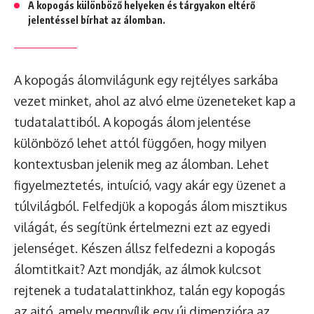
A kopogás különböző helyeken és tárgyakon eltérő
jelentéssel bírhat az álomban.
A kopogás álomvilágunk egy rejtélyes sarkába
vezet minket, ahol az alvó elme üzeneteket kap a
tudatalattiból. A kopogás álom jelentése
különböző lehet attól függően, hogy milyen
kontextusban jelenik meg az álomban. Lehet
figyelmeztetés, intuíció, vagy akár egy üzenet a
túlvilágból. Felfedjük a kopogás álom misztikus
világát, és segítünk értelmezni ezt az egyedi
jelenséget. Készen állsz felfedezni a kopogás
álomtitkait? Azt mondják, az álmok kulcsot
rejtenek a tudatalattinkhoz, talán egy kopogás
az ajtó, amely megnyílik egy új dimenzióra az