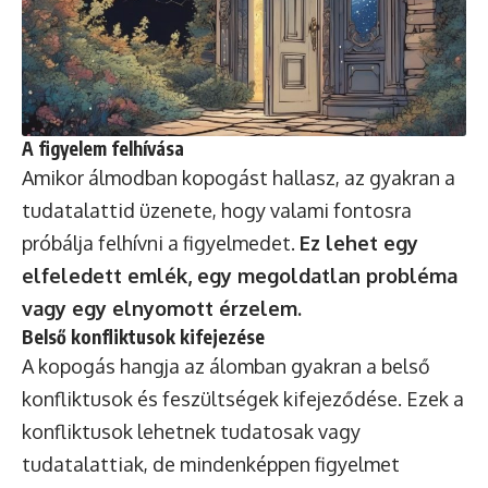
A figyelem felhívása
Amikor álmodban kopogást hallasz, az gyakran a
tudatalattid üzenete, hogy valami fontosra
próbálja felhívni a figyelmedet.
Ez lehet egy
elfeledett emlék, egy megoldatlan probléma
vagy egy elnyomott érzelem.
Belső konfliktusok kifejezése
A kopogás hangja az álomban gyakran a belső
konfliktusok és feszültségek kifejeződése. Ezek a
konfliktusok lehetnek tudatosak vagy
tudatalattiak, de mindenképpen figyelmet