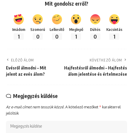
Mit gondolsz erről?
Imádom
Szomorú
Lelkesítő
Meglepő
Dühös
Kacsintás
1
0
0
1
0
1
ELŐZŐ ÁLOM
KÖVETKEZŐ ÁLOM
Evésről álmodni – Mit
Hajfestésről álmodni – Hajfestés
jelent az evés álom?
álom jelentése és értelmezése
Megjegyzés küldése
Az e-mail címet nem tesszük közzé.
A kötelező mezőket
*
karakterrel
jelöltük