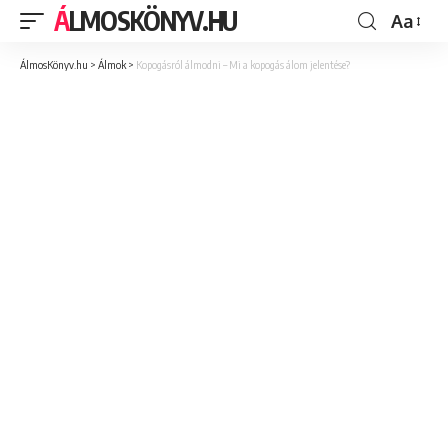
ÁLMOSKÖNYV.HU
Aa
ÁlmosKönyv.hu
>
Álmok
>
Kopogásról álmodni – Mi a kopogás álom jelentése?