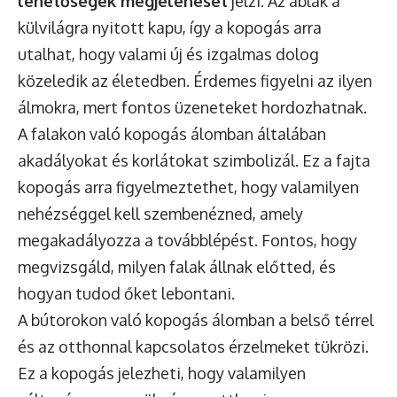
lehetőségek megjelenését
jelzi. Az ablak a
külvilágra nyitott kapu, így a kopogás arra
utalhat, hogy valami új és izgalmas dolog
közeledik az életedben. Érdemes figyelni az ilyen
álmokra, mert fontos üzeneteket hordozhatnak.
A falakon való kopogás álomban általában
akadályokat és korlátokat szimbolizál. Ez a fajta
kopogás arra figyelmeztethet, hogy valamilyen
nehézséggel kell szembenézned, amely
megakadályozza a továbblépést. Fontos, hogy
megvizsgáld, milyen falak állnak előtted, és
hogyan tudod őket lebontani.
A bútorokon való kopogás álomban a belső térrel
és az otthonnal kapcsolatos érzelmeket tükrözi.
Ez a kopogás jelezheti, hogy valamilyen