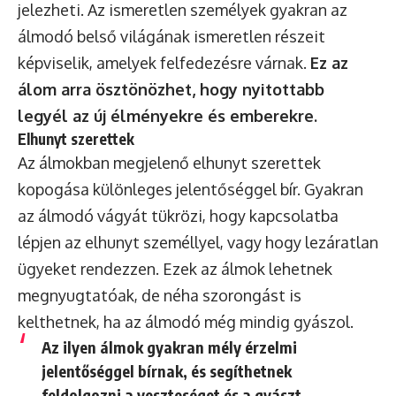
jelezheti. Az ismeretlen személyek gyakran az
álmodó belső világának ismeretlen részeit
képviselik, amelyek felfedezésre várnak.
Ez az
álom arra ösztönözhet, hogy nyitottabb
legyél az új élményekre és emberekre.
Elhunyt szerettek
Az álmokban megjelenő elhunyt szerettek
kopogása különleges jelentőséggel bír. Gyakran
az álmodó vágyát tükrözi, hogy kapcsolatba
lépjen az elhunyt személlyel, vagy hogy lezáratlan
ügyeket rendezzen. Ezek az álmok lehetnek
megnyugtatóak, de néha szorongást is
kelthetnek, ha az álmodó még mindig gyászol.
Az ilyen álmok gyakran mély érzelmi
jelentőséggel bírnak, és segíthetnek
feldolgozni a veszteséget és a gyászt.