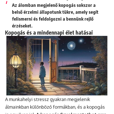
Az álomban megjelenő kopogás sokszor a
belső érzelmi állapotunk tükre, amely segít
felismerni és feldolgozni a bennünk rejlő
érzéseket.
Kopogás és a mindennapi élet hatásai
A munkahelyi stressz gyakran megjelenik
álmainkban különböző formákban, és a kopogás