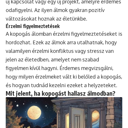
új kapcsolat vagy egy új projekt, amelyre érdemes
odafigyelni. Az ilyen álmok gyakran pozitív
változásokat hoznak az életünkbe.
Érzelmi figyelmeztetések
A kopogás álomban érzelmi figyelmeztetéseket is
hordozhat. Ezek az álmok arra utalhatnak, hogy
valamilyen érzelmi konfliktus vagy stressz van
jelen az életedben, amelyet nem szabad
figyelmen kívül hagyni. Érdemes megvizsgálni,
hogy milyen érzelmeket vált ki belőled a kopogás,
és hogyan tudnád kezelni ezeket a helyzeteket.
Mit jelent, ha kopogást hallasz álmodban?