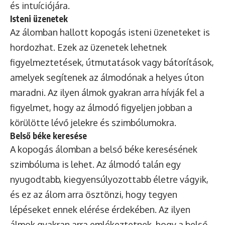
és intuíciójára.
Isteni üzenetek
Az álomban hallott kopogás isteni üzeneteket is
hordozhat. Ezek az üzenetek lehetnek
figyelmeztetések, útmutatások vagy bátorítások,
amelyek segítenek az álmodónak a helyes úton
maradni. Az ilyen álmok gyakran arra hívják fel a
figyelmet, hogy az álmodó figyeljen jobban a
körülötte lévő jelekre és szimbólumokra.
Belső béke keresése
A kopogás álomban a belső béke keresésének
szimbóluma is lehet. Az álmodó talán egy
nyugodtabb, kiegyensúlyozottabb életre vágyik,
és ez az álom arra ösztönzi, hogy tegyen
lépéseket ennek elérése érdekében. Az ilyen
álmok gyakran arra emlékeztetnek, hogy a belső