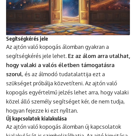
Segítségkérés jele
Az ajtón való kopogás álomban gyakran a
segítségkérés jele lehet.
Ez az álom arra utalhat,
hogy valaki a valós életben támogatásra
szorul
, és az álmodó tudatalattija ezt a
szükséget próbálja közvetíteni. Az ajtón való
kopogás egyértelmű jelzés lehet arra, hogy valaki
közel álló személy segítséget kér, de nem tudja,
hogyan fejezze ki ezt nyíltan.
Új kapcsolatok kialakulása
Az ajtón való kopogás álomban új kapcsolatok
kialakulását is szimbolizálhatja. Az ajtó kinyitása