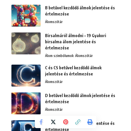
B betűvel kezdődő álmok jelentése és
értelmezése
Álomszótár
Birsalmáról álmodni – 19 Gyakori
birsalma álom jelentése és
értelmezése
Álom szimbólumok
Álomszótár
C és CS betűvel kezdődő álmok
jelentése és értelmezése
Álomszótár
D betűvel kezdődő álmok jelentése és
értelmezése
Álomszótár
E betűvel kezdődő álmok jelentése és
értelmezése