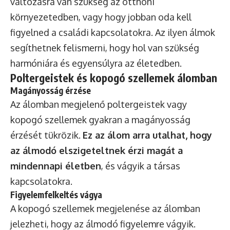
változásra van szükség az otthoni
környezetedben, vagy hogy jobban oda kell
figyelned a családi kapcsolatokra. Az ilyen álmok
segíthetnek felismerni, hogy hol van szükség
harmóniára és egyensúlyra az életedben.
Poltergeistek és kopogó szellemek álomban
Magányosság érzése
Az álomban megjelenő poltergeistek vagy
kopogó szellemek gyakran a magányosság
érzését tükrözik.
Ez az álom arra utalhat, hogy
az álmodó elszigeteltnek érzi magát a
mindennapi életben
, és vágyik a társas
kapcsolatokra.
Figyelemfelkeltés vágya
A kopogó szellemek megjelenése az álomban
jelezheti, hogy az álmodó figyelemre vágyik.