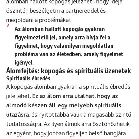
álomban hallott kopogás jelezheti, hogy ideje
őszintén beszélgetni a partnereddel és
megoldani a problémákat.
Az álomban hallott kopogás gyakran
figyelmeztető jel, amely arra hívja fel a
figyelmet, hogy valamilyen megoldatlan
probléma van az életedben, amely figyelmet
igényel.
Álomfejtés: kopogás és spirituális üzenetek
Spirituális ébredés
A kopogás álomban gyakran a spirituális ébredés
jele lehet.
Ez az álom arra utalhat, hogy az
álmodó készen áll egy mélyebb spirituális
utazásra
, és nyitottabbá válik a magasabb szintű
tudatosságra. Az ilyen álmok arra ösztönözhetik
az egyént, hogy jobban figyeljen belső hangjára