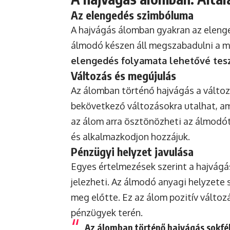
Az elengedés szimbóluma
A hajvágás álomban gyakran az elenge
álmodó készen áll megszabadulni a múl
elengedés folyamata lehetővé teszi
Változás és megújulás
Az álomban történő hajvágás a változá
bekövetkező változásokra utalhat, am
az álom arra ösztönözheti az álmodót
és alkalmazkodjon hozzájuk.
Pénzügyi helyzet javulása
Egyes értelmezések szerint a hajvágá
jelezheti. Az álmodó anyagi helyzete s
meg előtte. Ez az álom pozitív válto
pénzügyek terén.
Az álomban történő hajvágás sokfél