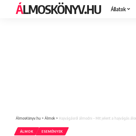
ÁLMOSKÖNYV.HU
Állatok
ÁlmosKönyv.hu
>
Álmok
>
Hajvágásról álmodni – Mit jelent a hajvágás ál
ÁLMOK
ESEMÉNYEK