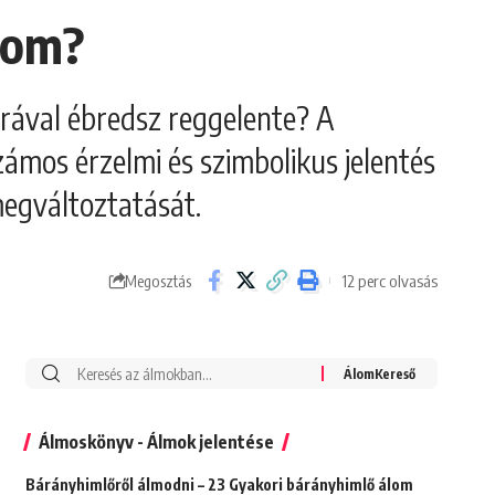
álom?
urával ébredsz reggelente? A
ámos érzelmi és szimbolikus jelentés
megváltoztatását.
12 perc olvasás
Megosztás
Álmoskönyv - Álmok jelentése
Bárányhimlőről álmodni – 23 Gyakori bárányhimlő álom