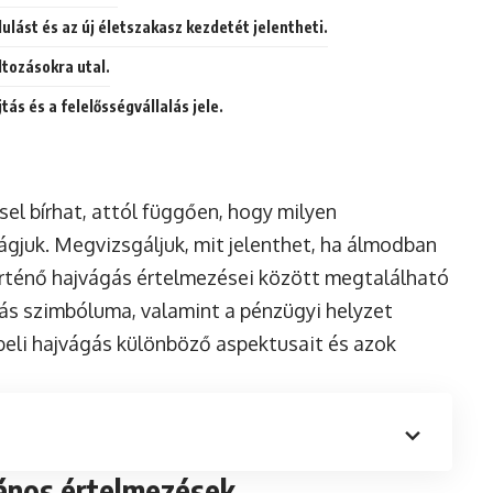
lást és az új életszakasz kezdetét jelentheti.
ltozásokra utal.
ás és a felelősségvállalás jele.
el bírhat, attól függően, hogy milyen
ágjuk. Megvizsgáljuk, mit jelenthet, ha álmodban
örténő hajvágás értelmezései között megtalálható
lás szimbóluma, valamint a pénzügyi helyzet
mbeli hajvágás különböző aspektusait és azok
lános értelmezések