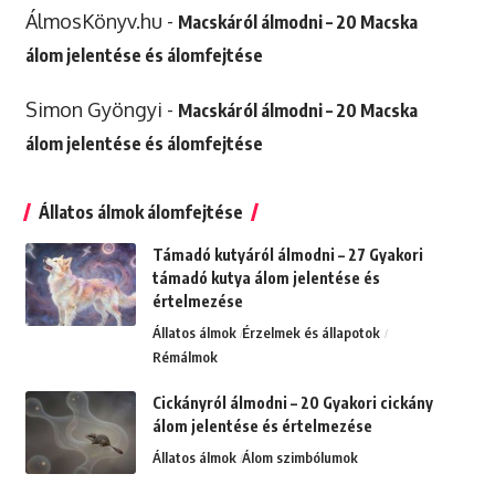
ÁlmosKönyv.hu
-
Macskáról álmodni – 20 Macska
álom jelentése és álomfejtése
Simon Gyöngyi
-
Macskáról álmodni – 20 Macska
álom jelentése és álomfejtése
Állatos álmok álomfejtése
Támadó kutyáról álmodni – 27 Gyakori
támadó kutya álom jelentése és
értelmezése
Állatos álmok
Érzelmek és állapotok
Rémálmok
Cickányról álmodni – 20 Gyakori cickány
álom jelentése és értelmezése
Állatos álmok
Álom szimbólumok