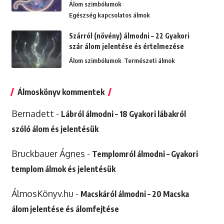
Álom szimbólumok
Egészség kapcsolatos álmok
Szárról (növény) álmodni – 22 Gyakori
szár álom jelentése és értelmezése
Álom szimbólumok
Természeti álmok
Álmoskönyv kommentek
Bernadett
-
Lábról álmodni – 18 Gyakori lábakról
szóló álom és jelentésük
Bruckbauer Ágnes
-
Templomról álmodni – Gyakori
templom álmok és jelentésük
ÁlmosKönyv.hu
-
Macskáról álmodni – 20 Macska
álom jelentése és álomfejtése