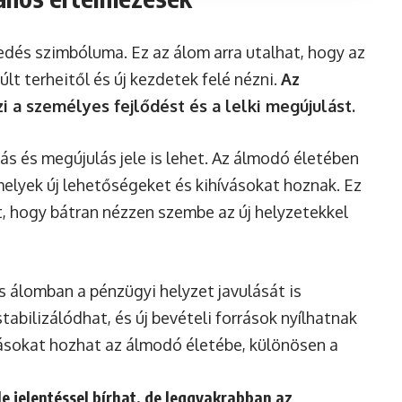
dés szimbóluma. Ez az álom arra utalhat, hogy az
t terheitől és új kezdetek felé nézni.
Az
 a személyes fejlődést és a lelki megújulást.
s és megújulás jele is lehet. Az álmodó életében
elyek új lehetőségeket és kihívásokat hoznak. Ez
, hogy bátran nézzen szembe az új helyzetekkel
s álomban a pénzügyi helyzet javulását is
tabilizálódhat, és új bevételi források nyílhatnak
zásokat hozhat az álmodó életébe, különösen a
e jelentéssel bírhat, de leggyakrabban az