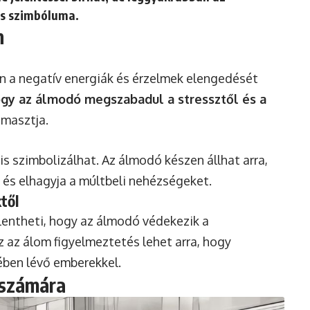
ás szimbóluma.
n
n a negatív energiák és érzelmek elengedését
hogy az álmodó megszabadul a stressztől és a
omasztja.
is szimbolizálhat. Az álmodó készen állhat arra,
, és elhagyja a múltbeli nehézségeket.
től
elentheti, hogy az álmodó védekezik a
 az álom figyelmeztetés lehet arra, hogy
ében lévő emberekkel.
 számára