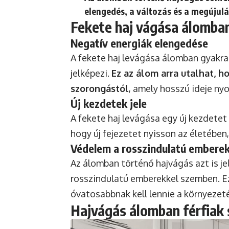
elengedés, a változás és a megújul
Fekete haj vágása álomba
Negatív energiák elengedése
A fekete haj levágása álomban gyakra
jelképezi.
Ez az álom arra utalhat, 
szorongástól
, amely hosszú ideje ny
Új kezdetek jele
A fekete haj levágása egy új kezdetet 
hogy új fejezetet nyisson az életében
Védelem a rosszindulatú emberek
Az álomban történő hajvágás azt is j
rosszindulatú emberekkel szemben. Ez
óvatosabbnak kell lennie a környezet
Hajvágás álomban férfiak