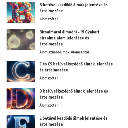
B betűvel kezdődő álmok jelentése és
értelmezése
Álomszótár
Birsalmáról álmodni – 19 Gyakori
birsalma álom jelentése és
értelmezése
Álom szimbólumok
Álomszótár
C és CS betűvel kezdődő álmok jelentése
és értelmezése
Álomszótár
D betűvel kezdődő álmok jelentése és
értelmezése
Álomszótár
E betűvel kezdődő álmok jelentése és
értelmezése