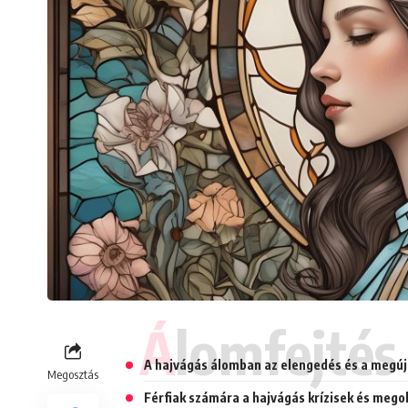
Álomfejtés
A hajvágás álomban az elengedés és a megúj
Megosztás
Férfiak számára a hajvágás krízisek és megol