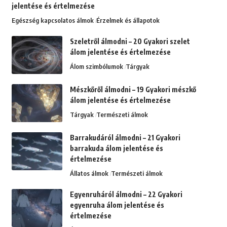
jelentése és értelmezése
Egészség kapcsolatos álmok
Érzelmek és állapotok
Szeletről álmodni – 20 Gyakori szelet
álom jelentése és értelmezése
Álom szimbólumok
Tárgyak
Mészkőről álmodni – 19 Gyakori mészkő
álom jelentése és értelmezése
Tárgyak
Természeti álmok
Barrakudáról álmodni – 21 Gyakori
barrakuda álom jelentése és
értelmezése
Állatos álmok
Természeti álmok
Egyenruháról álmodni – 22 Gyakori
egyenruha álom jelentése és
értelmezése