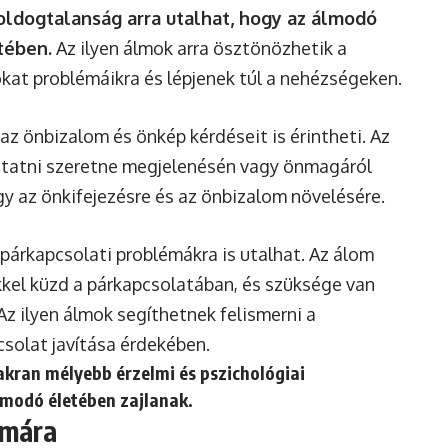
ldogtalanság arra utalhat, hogy az álmodó
tében.
Az ilyen álmok arra ösztönözhetik a
kat problémáikra és lépjenek túl a nehézségeken.
az önbizalom és önkép kérdéseit is érintheti. Az
oztatni szeretne megjelenésén vagy önmagáról
gy az önkifejezésre és az önbizalom növelésére.
párkapcsolati problémákra is utalhat. Az álom
kel küzd a párkapcsolatában, és szüksége van
z ilyen álmok segíthetnek felismerni a
csolat javítása érdekében.
kran mélyebb érzelmi és pszichológiai
lmodó életében zajlanak.
ámára