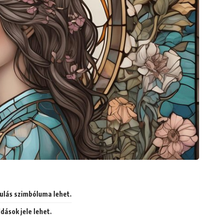
ulás szimbóluma lehet.
dások jele lehet.