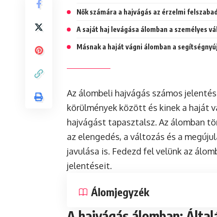
Nők számára a hajvágás az érzelmi felszabadu
A saját haj levágása álomban a személyes vá
Másnak a haját vágni álomban a segítségnyújt
Az álombeli hajvágás számos jelentéss
körülmények között és kinek a haját v
hajvágást tapasztalsz. Az álomban t
az elengedés, a változás és a megúju
javulása is. Fedezd fel velünk az álo
jelentéseit.
Álomjegyzék
A hajvágás álomban: Álta