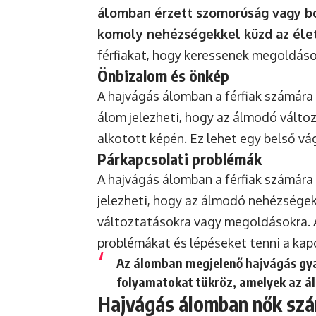
álomban érzett szomorúság vagy bo
komoly nehézségekkel küzd az éle
férfiakat, hogy keressenek megoldáso
Önbizalom és önkép
A hajvágás álomban a férfiak számára 
álom jelezheti, hogy az álmodó vált
alkotott képén. Ez lehet egy belső vá
Párkapcsolati problémák
A hajvágás álomban a férfiak számára 
jelezheti, hogy az álmodó nehézségek
változtatásokra vagy megoldásokra. A
problémákat és lépéseket tenni a kap
Az álomban megjelenő hajvágás gya
folyamatokat tükröz, amelyek az á
Hajvágás álomban nők sz