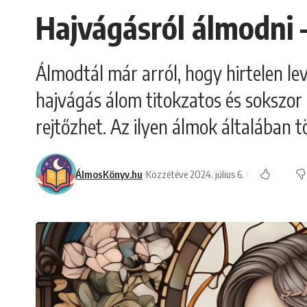
Hajvágásról álmodni –
Álmodtál már arról, hogy hirtelen le
hajvágás álom titokzatos és sokszor 
rejtőzhet. Az ilyen álmok általában 
ÁlmosKönyv.hu
Közzétéve 2024. július 6.