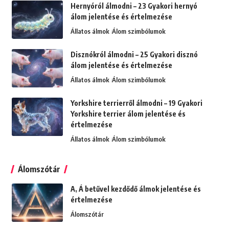
Hernyóról álmodni – 23 Gyakori hernyó
álom jelentése és értelmezése
Állatos álmok
Álom szimbólumok
Disznókról álmodni – 25 Gyakori disznó
álom jelentése és értelmezése
Állatos álmok
Álom szimbólumok
Yorkshire terrierről álmodni – 19 Gyakori
Yorkshire terrier álom jelentése és
értelmezése
Állatos álmok
Álom szimbólumok
Álomszótár
A, Á betűvel kezdődő álmok jelentése és
értelmezése
Álomszótár