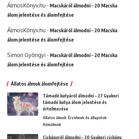
ÁlmosKönyv.hu
-
Macskáról álmodni – 20 Macska
álom jelentése és álomfejtése
ÁlmosKönyv.hu
-
Macskáról álmodni – 20 Macska
álom jelentése és álomfejtése
Simon Gyöngyi
-
Macskáról álmodni – 20 Macska
álom jelentése és álomfejtése
Állatos álmok álomfejtése
Támadó kutyáról álmodni – 27 Gyakori
támadó kutya álom jelentése és
értelmezése
Állatos álmok
Érzelmek és állapotok
Rémálmok
Cickányról álmodni – 20 Gyakori cickány