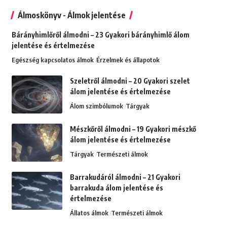
Álmoskönyv - Álmok jelentése
Bárányhimlőről álmodni – 23 Gyakori bárányhimlő álom
jelentése és értelmezése
Egészség kapcsolatos álmok
Érzelmek és állapotok
Szeletről álmodni – 20 Gyakori szelet
álom jelentése és értelmezése
Álom szimbólumok
Tárgyak
Mészkőről álmodni – 19 Gyakori mészkő
álom jelentése és értelmezése
Tárgyak
Természeti álmok
Barrakudáról álmodni – 21 Gyakori
barrakuda álom jelentése és
értelmezése
Állatos álmok
Természeti álmok