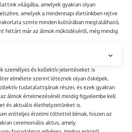
lattink világába, amelyek gyakran olyan
lszínre, amelyek a mindennapi életünkben rejtve
yakorlata szinte minden kultúrában megtalálható,
t feltárt már az álmok működéséről, még mindig
személyes és kollektív jelentéseket is
iáter elmélete szerint léteznek olyan ősképek,
llektív tudatalattijának részei, és ezek gyakran
az álmok értelmezésénél mindig figyelembe kell
t és aktuális élethelyzetünket is.
n erőteljes érzelmi töltettel bírnak, hiszen az
akran ceremoniális aktus, amely
 vagy fogadalmat jelképez. Amikor esküről