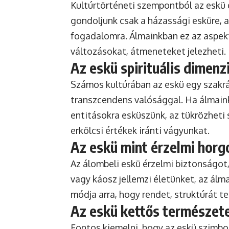
Kultúrtörténeti szempontból az eskü 
gondoljunk csak a házassági esküre, a
fogadalomra. Álmainkban ez az aspekt
változásokat, átmeneteket jelezheti.
Az eskü spirituális dimenz
Számos kultúrában az eskü egy szakrá
transzcendens valósággal. Ha álmaink
entitásokra esküszünk, az tükrözheti
erkölcsi értékek iránti vágyunkat.
Az eskü mint érzelmi horg
Az álombeli eskü érzelmi biztonságot,
vagy káosz jellemzi életünket, az álm
módja arra, hogy rendet, struktúrát t
Az eskü kettős természet
Fontos kiemelni, hogy az eskü szimbol