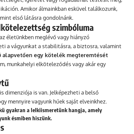
káción. Amikor álmainkban esküvel találkozunk,
 mint első látásra gondolnánk.
elkötelezettség szimbóluma
az életünkben meglévő vagy hiányzó
i a vágyunkat a stabilitásra, a biztosra, valamint
ü alapvetően egy kötelék megteremtését
om, munkahelyi elköteleződés vagy akár egy
ytű
 dimenziója is van. Jelképezheti a belső
ogy mennyire vagyunk hűek saját elveinkhez.
skü gyakran a lelkiismeretünk hangja, amely
yunk ésmiben hiszünk.
us