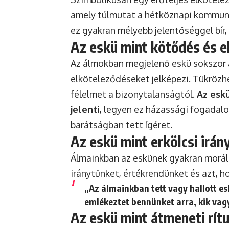
amely túlmutat a hétköznapi kommuni
ez gyakran mélyebb jelentőséggel bír,
Az eskü mint kötődés és 
Az álmokban megjelenő eskü sokszor 
elköteleződéseket jelképezi. Tükrözhet
félelmet a bizonytalanságtól.
Az esk
jelenti
, legyen ez házassági fogadal
barátságban tett ígéret.
Az eskü mint erkölcsi irán
Álmainkban az eskünek gyakran morális
iránytűnket, értékrendünket és azt, h
„Az álmainkban tett vagy hallott e
emlékeztet bennünket arra, kik vag
Az eskü mint átmeneti rít