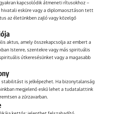
gyakran kapcsolódik átmeneti rítusokhoz –
 hivatali esküre vagy a diplomaosztáson tett
us az életünkben zajló vagy közelgő
iója
lis aktus, amely összekapcsolja az embert a
ban Istenre, szentekre vagy más spirituális
 spirituális útkeresésünket vagy a magasabb
ony
 stabilitást is jelképezhet. Ha bizonytalanság
ainkban megjelenő eskü lehet a tudatalattink
eremtsen a zűrzavarban.
e
ikája kettős: jelenthet felszabadító