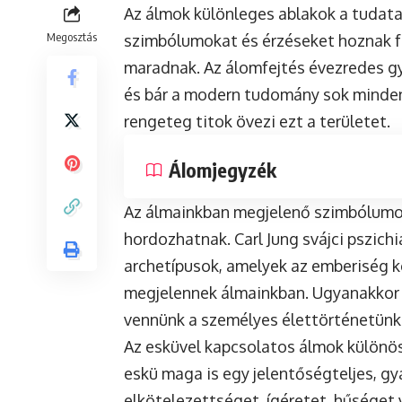
Az álmok különleges ablakok a tudata
Megosztás
szimbólumokat és érzéseket hoznak fe
maradnak. Az álomfejtés évezredes g
és bár a modern tudomány sok minden
rengeteg titok övezi ezt a területet.
Álomjegyzék
Az álmainkban megjelenő szimbólumok 
hordozhatnak. Carl Jung svájci pszich
archetípusok, amelyek az emberiség ko
megjelennek álmainkban. Ugyanakkor 
vennünk a személyes élettörténetünke
Az esküvel kapcsolatos álmok különöse
eskü maga is egy jelentőségteljes, gy
elkötelezettséget, ígéretet, hűséget