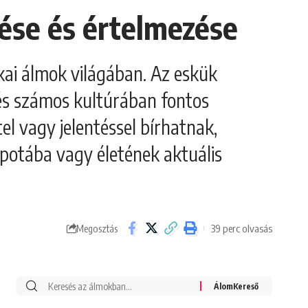
tése és értelmezése
kai álmok világában. Az eskük
 és számos kultúrában fontos
el vagy jelentéssel bírhatnak,
apotába vagy életének aktuális
39 perc olvasás
Megosztás