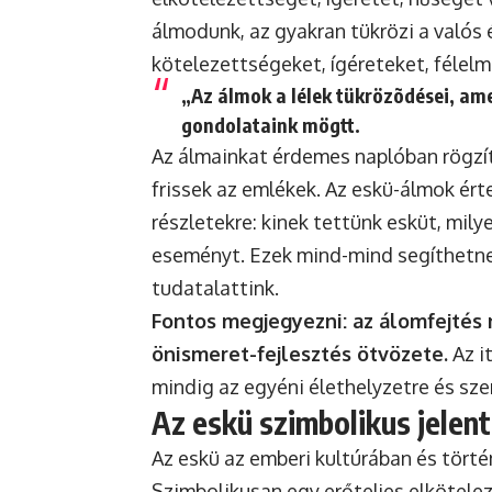
álmodunk, az gyakran tükrözi a valós 
kötelezettségeket, ígéreteket, félel
„Az álmok a lélek tükrözõdései, am
gondolataink mögtt.
Az álmainkat érdemes naplóban rögzít
frissek az emlékek. Az eskü-álmok ért
részletekre: kinek tettünk esküt, mil
eseményt. Ezek mind-mind segíthetnek
tudatalattink.
Fontos megjegyezni: az álomfejtés
önismeret-fejlesztés ötvözete.
Az i
mindig az egyéni élethelyzetre és sz
Az eskü szimbolikus jelen
Az eskü az emberi kultúrában és tört
Szimbolikusan egy erőteljes elkötele