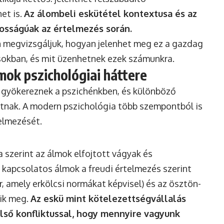
et is.
Az álombeli eskütétel kontextusa és az
tosságúak az értelmezés során.
n megvizsgáljuk, hogyan jelenhet meg ez a gazdag
sokban, és mit üzenhetnek ezek számunkra.
mok pszichológiai háttere
 gyökereznek a pszichénkben, és különböző
tnak. A modern pszichológia több szempontból is
telmezését.
a szerint az álmok elfojtott vágyak és
l kapcsolatos álmok a freudi értelmezés szerint
, amely erkölcsi normákat képvisel) és az ösztön-
tik meg.
Az eskü mint kötelezettségvállalás
lső konfliktussal, hogy mennyire vagyunk