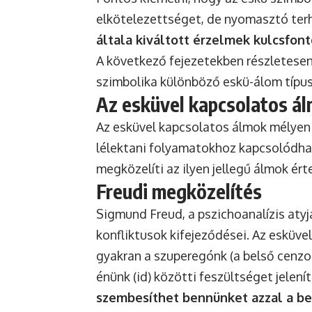
elkötelezettséget, de nyomasztó terh
általa kiváltott érzelmek kulcsfon
A következő fejezetekben részletese
szimbolika különböző eskü-álom típu
Az esküvel kapcsolatos ál
Az esküvel kapcsolatos álmok mélyen
lélektani folyamatokhoz kapcsolódha
megközelíti az ilyen jellegű álmok ér
Freudi megközelítés
Sigmund Freud, a pszichoanalízis atyj
konfliktusok kifejeződései. Az esküve
gyakran a szuperegónk (a belső cenzor
énünk (id) közötti feszültséget jelení
szembesíthet bennünket azzal a be