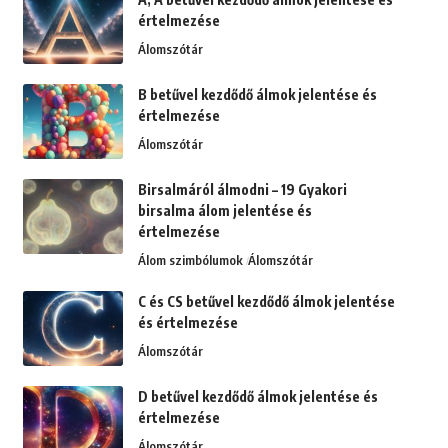
értelmezése
Álomszótár
B betűvel kezdődő álmok jelentése és
értelmezése
Álomszótár
Birsalmáról álmodni – 19 Gyakori
birsalma álom jelentése és
értelmezése
Álom szimbólumok
Álomszótár
C és CS betűvel kezdődő álmok jelentése
és értelmezése
Álomszótár
D betűvel kezdődő álmok jelentése és
értelmezése
Álomszótár