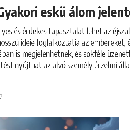
 Gyakori eskü álom jelen
yes és érdekes tapasztalat lehet az éjsza
hosszú ideje foglalkoztatja az embereket,
ban is megjelenhetnek, és sokféle üzenett
ést nyújthat az alvó személy érzelmi áll