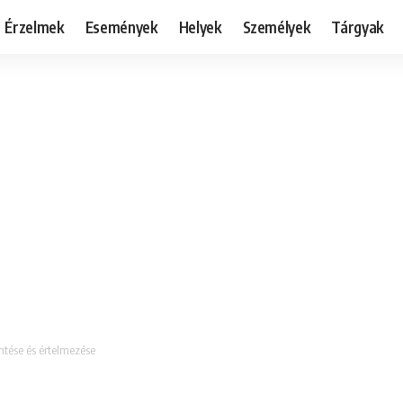
Érzelmek
Események
Helyek
Személyek
Tárgyak
ntése és értelmezése