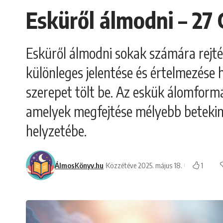
Esküről álmodni – 27
Esküről álmodni sokak számára rejtél
különleges jelentése és értelmezése 
szerepet tölt be. Az eskük álomformá
amelyek megfejtése mélyebb betekint
helyzetébe.
ÁlmosKönyv.hu
Közzétéve 2025. május 18.
1