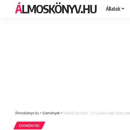
ÁLMOSKÖNYV.HU
Állatok
ÁlmosKönyv.hu
>
Események
>
Esküről álmodni – 27 Gyakori eskü álom jele
ESEMÉNYEK