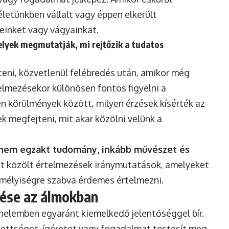
életünkben vállalt vagy éppen elkerült
meinket vagy vágyainkat.
elyek megmutatják, mi rejtőzik a tudatos
eni, közvetlenül felébredés után, amikor még
elmezésekor különösen fontos figyelni a
yen körülmények között, milyen érzések kísérték az
 megfejteni, mit akar közölni velünk a
 nem egzakt tudomány, inkább művészet és
tt közölt értelmezések iránymutatások, amelyeket
emélyiségre szabva érdemes értelmezni.
tése az álmokban
énelemben egyaránt kiemelkedő jelentőséggel bír.
zettséget, ígéretet vagy fogadalmat testesít meg,