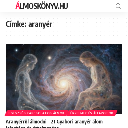
ÁLMOSKÖNYV.HU
Címke:
aranyér
EGÉSZSÉG KAPCSOLATOS ÁLMOK
ÉRZELMEK ÉS ÁLLAPOTOK
Aranyérről álmodni – 21 Gyakori aranyér álom
jelentése és értelmezése