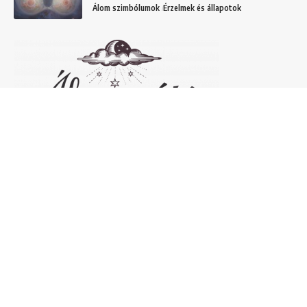
Álom szimbólumok
Érzelmek és állapotok
Népszerű álomfejtések
Temetőről álmodni – 20 Gyakori temetővel
kapcsolatos álom és jelentésük
Helyek
Mit jelent lóról álmodni? Álomszimbólum
magyarázatok
Álmok