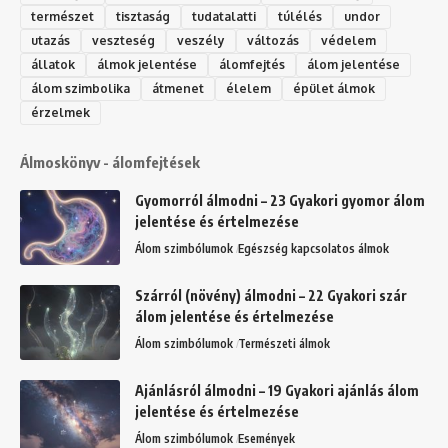
természet
tisztaság
tudatalatti
túlélés
undor
utazás
veszteség
veszély
változás
védelem
állatok
álmok jelentése
álomfejtés
álom jelentése
álom szimbolika
átmenet
élelem
épület álmok
érzelmek
Álmoskönyv - álomfejtések
Gyomorról álmodni – 23 Gyakori gyomor álom
jelentése és értelmezése
Álom szimbólumok
Egészség kapcsolatos álmok
Szárról (növény) álmodni – 22 Gyakori szár
álom jelentése és értelmezése
Álom szimbólumok
Természeti álmok
Ajánlásról álmodni – 19 Gyakori ajánlás álom
jelentése és értelmezése
Álom szimbólumok
Események