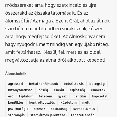
módszereket arra, hogy szétcincáld és újra
összerakd az éjszaka látomásait. És az
álomszótár
? Az maga a Szent Grál, ahol az álmok
szimbólumai betűrendben sorakoznak, készen
arra, hogy megfejtsd őket. Az Álmoskönyv nem
hagy nyugodni, mert mindig van egy újabb réteg,
amit feltárhatsz. Készülj fel, mert ez az oldal
megváltoztatja az álmaidról alkotott képedet!
Álomcímkék
agresszió
belső konfliktusok
belső utazás
betegség
bizonytalanság
bőség
család
egészség
emberek
erő
fájdalom
félelem
gyász
identitás
kapcsolat
konfliktus
kontrollvesztés
küzdelem
múlt
pszichológia
stressz
szabadság
szimbolizmus
szorongás
szám álmok jelentése
tehetetlenség