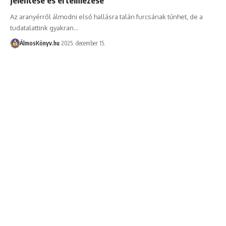
Az aranyérről álmodni első hallásra talán furcsának tűnhet, de a
tudatalattink gyakran…
ÁlmosKönyv.hu
2025. december 15.