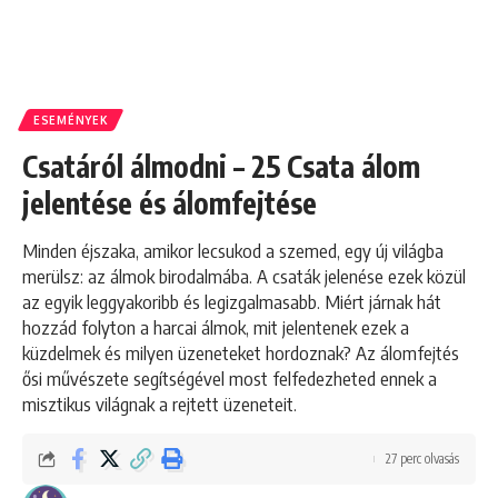
ESEMÉNYEK
Csatáról álmodni – 25 Csata álom
jelentése és álomfejtése
Minden éjszaka, amikor lecsukod a szemed, egy új világba
merülsz: az álmok birodalmába. A csaták jelenése ezek közül
az egyik leggyakoribb és legizgalmasabb. Miért járnak hát
hozzád folyton a harcai álmok, mit jelentenek ezek a
küzdelmek és milyen üzeneteket hordoznak? Az álomfejtés
ősi művészete segítségével most felfedezheted ennek a
misztikus világnak a rejtett üzeneteit.
27 perc olvasás