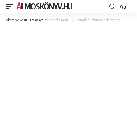
ÁLMOSKÖNYV.HU
Aa
ÁlmosKönyv.hu
>
Események
>
Csatáról álmodni – 25 Csata álom jelentése és álomfejtése