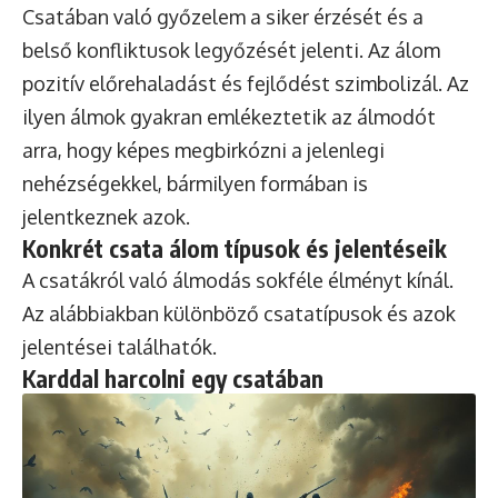
Csatában való győzelem a siker érzését és a
belső konfliktusok legyőzését jelenti. Az álom
pozitív előrehaladást és fejlődést szimbolizál. Az
ilyen álmok gyakran emlékeztetik az álmodót
arra, hogy képes megbirkózni a jelenlegi
nehézségekkel, bármilyen formában is
jelentkeznek azok.
Konkrét csata álom típusok és jelentéseik
A csatákról való álmodás sokféle élményt kínál.
Az alábbiakban különböző csatatípusok és azok
jelentései találhatók.
Karddal harcolni egy csatában