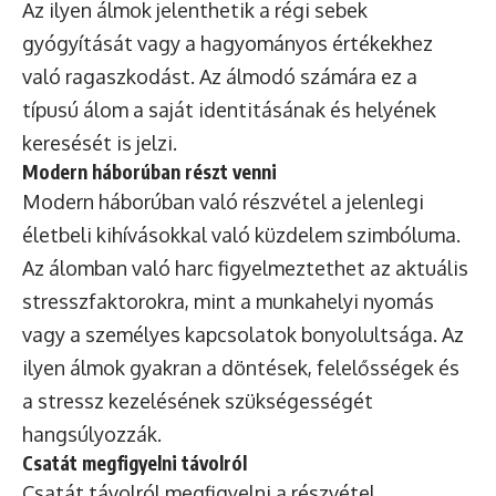
Az ilyen álmok jelenthetik a régi sebek
gyógyítását vagy a hagyományos értékekhez
való ragaszkodást. Az álmodó számára ez a
típusú álom a saját identitásának és helyének
keresését is jelzi.
Modern háborúban részt venni
Modern háborúban való részvétel a jelenlegi
életbeli kihívásokkal való küzdelem szimbóluma.
Az álomban való harc figyelmeztethet az aktuális
stresszfaktorokra, mint a munkahelyi nyomás
vagy a személyes kapcsolatok bonyolultsága. Az
ilyen álmok gyakran a döntések, felelősségek és
a stressz kezelésének szükségességét
hangsúlyozzák.
Csatát megfigyelni távolról
Csatát távolról megfigyelni a részvétel