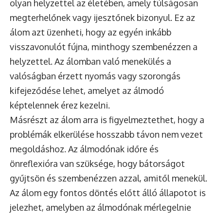
olyan helyzettel az életében, amely túlságosan
megterhelőnek vagy ijesztőnek bizonyul. Ez az
álom azt üzenheti, hogy az egyén inkább
visszavonulót fújna, minthogy szembenézzen a
helyzettel. Az álomban való menekülés a
valóságban érzett nyomás vagy szorongás
kifejeződése lehet, amelyet az álmodó
képtelennek érez kezelni.
Másrészt az álom arra is figyelmeztethet, hogy a
problémák elkerülése hosszabb távon nem vezet
megoldáshoz. Az álmodónak időre és
önreflexióra van szüksége, hogy bátorságot
gyűjtsön és szembenézzen azzal, amitől menekül.
Az álom egy fontos döntés előtt álló állapotot is
jelezhet, amelyben az álmodónak mérlegelnie