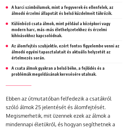
A harci szimbólumok, mint a fegyverek és ellenfelek, az
álmodó érzelmi állapotát és belső küzdelmeit tükrözik.
Különböző csata álmok, mint például a középkori vagy
modern harc, más-más élethelyzetekhez és érzelmi
kihívásokhoz kapcsolódnak.
Az álomfejtés szubjektív, ezért fontos figyelembe venni az
álmodó egyéni tapasztalatait és aktuális helyzetét az
értelmezés során.
A csata álmok gyakran a belső béke, a fejlődés és a
problémák megoldásának keresésére utalnak.
Ebben az útmutatóban felfedezik a csatákról
szóló álmok 25 jelentését és álomfejtését.
Megismerhetik, mit üzennek ezek az álmok a
mindennapi életükről, és hogyan segíthetnek a