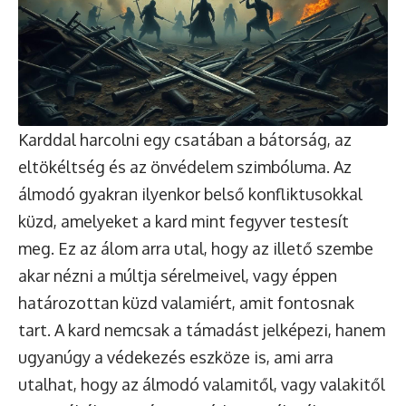
Karddal harcolni egy csatában a bátorság, az
eltökéltség és az önvédelem szimbóluma. Az
álmodó gyakran ilyenkor belső konfliktusokkal
küzd, amelyeket a kard mint fegyver testesít
meg. Ez az álom arra utal, hogy az illető szembe
akar nézni a múltja sérelmeivel, vagy éppen
határozottan küzd valamiért, amit fontosnak
tart. A kard nemcsak a támadást jelképezi, hanem
ugyanúgy a védekezés eszköze is, ami arra
utalhat, hogy az álmodó valamitől, vagy valakitől