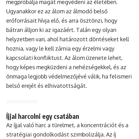
megpróbálja magát megvédeni az életében.
Ugyanakkor ez az álom az álmodó belső
erőforrásait hívja elő, és arra ösztönzi, hogy
bátran álljon ki az igazáért. Talán egy olyan
helyzetben van, ahol határozott döntéseket kell
hoznia, vagy le kell zárnia egy érzelmi vagy
kapcsolati konfliktust. Az álom üzenete lehet,
hogy képes megküzdeni a nehézségekkel, és az
önmaga legjobb védelmezőjévé válik, ha felismeri
belső erejét és elhivatottságát.
Íjjal harcolni egy csatában
Az íjjal való harc a türelmet, a koncentrációt és a
stratégiai gondolkodást szimbolizálja. Az íj