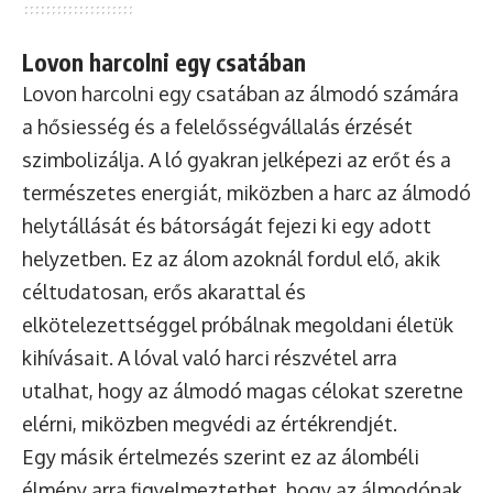
Lovon harcolni egy csatában
Lovon harcolni egy csatában az álmodó számára
a hősiesség és a felelősségvállalás érzését
szimbolizálja. A ló gyakran jelképezi az erőt és a
természetes energiát, miközben a harc az álmodó
helytállását és bátorságát fejezi ki egy adott
helyzetben. Ez az álom azoknál fordul elő, akik
céltudatosan, erős akarattal és
elkötelezettséggel próbálnak megoldani életük
kihívásait. A lóval való harci részvétel arra
utalhat, hogy az álmodó magas célokat szeretne
elérni, miközben megvédi az értékrendjét.
Egy másik értelmezés szerint ez az álombéli
élmény arra figyelmeztethet, hogy az álmodónak