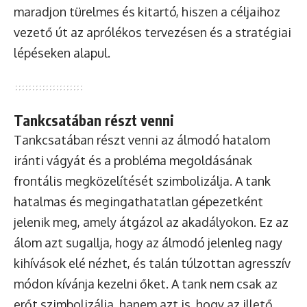
maradjon türelmes és kitartó, hiszen a céljaihoz
vezető út az aprólékos tervezésen és a stratégiai
lépéseken alapul.
Tankcsatában részt venni
Tankcsatában részt venni az álmodó hatalom
iránti vágyát és a probléma megoldásának
frontális megközelítését szimbolizálja. A tank
hatalmas és megingathatatlan gépezetként
jelenik meg, amely átgázol az akadályokon. Ez az
álom azt sugallja, hogy az álmodó jelenleg nagy
kihívások elé nézhet, és talán túlzottan agresszív
módon kívánja kezelni őket. A tank nem csak az
erőt szimbolizálja, hanem azt is, hogy az illető