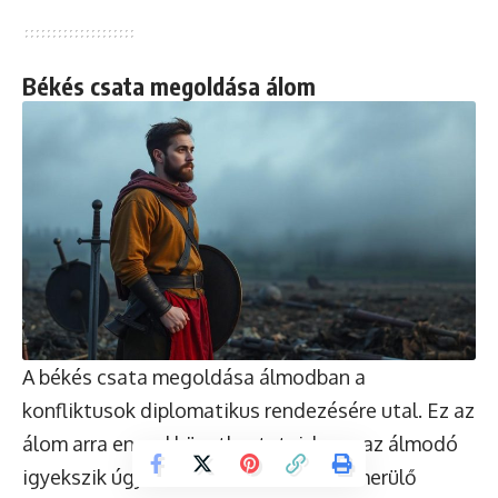
Békés csata megoldása álom
A békés csata megoldása álmodban a
konfliktusok diplomatikus rendezésére utal. Ez az
álom arra enged következtetni, hogy az álmodó
igyekszik úgy kezelni az életében felmerülő