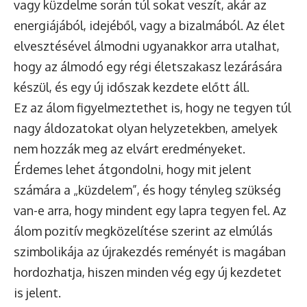
vagy küzdelme során túl sokat veszít, akár az
energiájából, idejéből, vagy a bizalmából. Az élet
elvesztésével álmodni ugyanakkor arra utalhat,
hogy az álmodó egy régi életszakasz lezárására
készül, és egy új időszak kezdete előtt áll.
Ez az álom figyelmeztethet is, hogy ne tegyen túl
nagy áldozatokat olyan helyzetekben, amelyek
nem hozzák meg az elvárt eredményeket.
Érdemes lehet átgondolni, hogy mit jelent
számára a „küzdelem”, és hogy tényleg szükség
van-e arra, hogy mindent egy lapra tegyen fel. Az
álom pozitív megközelítése szerint az elmúlás
szimbolikája az újrakezdés reményét is magában
hordozhatja, hiszen minden vég egy új kezdetet
is jelent.