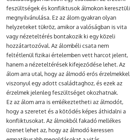
feszültségek és konfliktusok álmokon keresztüli
megnyilvánulása. Ez az álom gyakran olyan
helyzeteket tükröz, amikor a valóságban is vita
vagy nézeteltérés bontakozik ki egy közeli
hozzátartozóval. Az álombéli csata nem
feltétlenül fizikai értelemben vett harcot jelent,
hanem a nézeteltérések kifejeződése lehet. Az
álom arra utal, hogy az álmodó erős érzelmekkel
viszonyul egy adott családtaghoz, és ezek az
érzelmek jelenleg feszültséget okozhatnak.
Ez az álom arra is emlékeztetheti az álmodót,
hogy a szeretet és a kötődés képes áthidalni a
konfliktusokat. Az álmokból fakadó mellékes
üzenet lehet az, hogy az álmodó keressen
empatikusabb megoldásokat a vitás