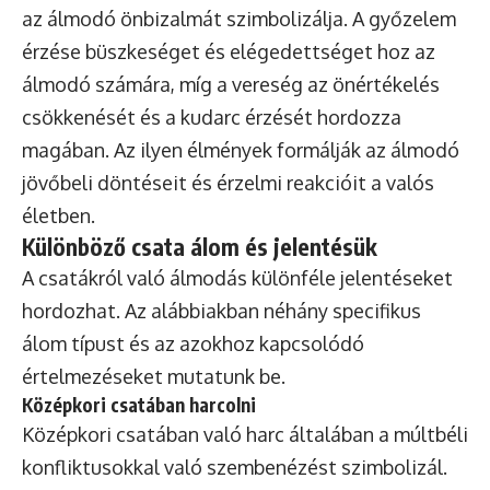
az álmodó önbizalmát szimbolizálja. A győzelem
érzése büszkeséget és elégedettséget hoz az
álmodó számára, míg a vereség az önértékelés
csökkenését és a kudarc érzését hordozza
magában. Az ilyen élmények formálják az álmodó
jövőbeli döntéseit és érzelmi reakcióit a valós
életben.
Különböző csata álom és jelentésük
A csatákról való álmodás különféle jelentéseket
hordozhat. Az alábbiakban néhány specifikus
álom típust és az azokhoz kapcsolódó
értelmezéseket mutatunk be.
Középkori csatában harcolni
Középkori csatában való harc általában a múltbéli
konfliktusokkal való szembenézést szimbolizál.