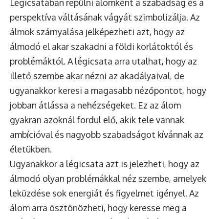
Légicsatában repülni álomként a szabadság és a
perspektíva váltásának vágyát szimbolizálja. Az
álmok szárnyalása jelképezheti azt, hogy az
álmodó el akar szakadni a földi korlátoktól és
problémáktól. A légicsata arra utalhat, hogy az
illető szembe akar nézni az akadályaival, de
ugyanakkor keresi a magasabb nézőpontot, hogy
jobban átlássa a nehézségeket. Ez az álom
gyakran azoknál fordul elő, akik tele vannak
ambícióval és nagyobb szabadságot kívánnak az
életükben.
Ugyanakkor a légicsata azt is jelezheti, hogy az
álmodó olyan problémákkal néz szembe, amelyek
leküzdése sok energiát és figyelmet igényel. Az
álom arra ösztönözheti, hogy keresse meg a