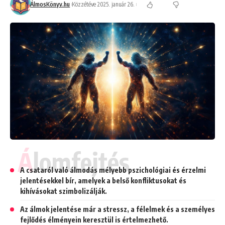
ÁlmosKönyv.hu
Közzétéve 2025. január 26.
Álomfejtés
A csataról való álmodás mélyebb pszichológiai és érzelmi
jelentésekkel bír, amelyek a belső konfliktusokat és
kihívásokat szimbolizálják.
Az álmok jelentése már a stressz, a félelmek és a személyes
fejlődés élményein keresztül is értelmezhető.