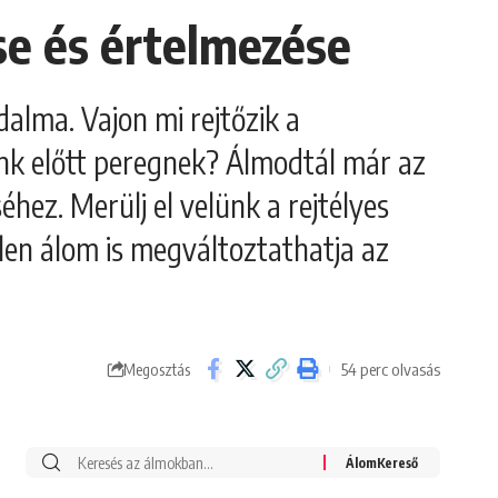
se és értelmezése
dalma. Vajon mi rejtőzik a
ünk előtt peregnek? Álmodtál már az
ez. Merülj el velünk a rejtélyes
tlen álom is megváltoztathatja az
54 perc olvasás
Megosztás