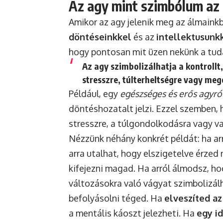
Az agy mint szimbólum az 
Amikor az agy jelenik meg az álmaink
döntéseinkkel
és az
intellektusunk
hogy pontosan mit üzen nekünk a tuda
Az agy szimbolizálhatja a kontrollt
stresszre, túlterheltségre vagy meg
Például, egy
egészséges és erős agyró
döntéshozatalt jelzi. Ezzel szemben, 
stresszre, a túlgondolkodásra vagy v
Nézzünk néhány konkrét példát: ha ar
arra utalhat, hogy elszigetelve érze
kifejezni magad. Ha arról álmodsz, h
változásokra való vágyat szimbolizálh
befolyásolni téged. Ha
elveszíted a
a mentális káoszt jelezheti. Ha
egy i