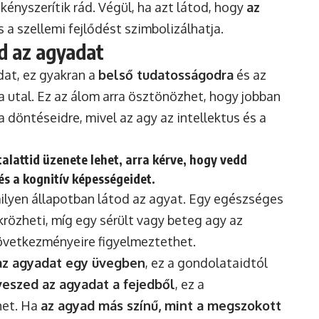
kényszerítik rád. Végül, ha azt látod, hogy
az
s a szellemi fejlődést szimbolizálhatja.
od az agyadat
dat, ez gyakran a
belső tudatosságodra
és az
utal. Ez az álom arra ösztönözhet, hogy jobban
 a döntéseidre, mivel az agy az intellektus és a
alattid üzenete
lehet, arra kérve, hogy vedd
s a kognitív képességeidet.
milyen állapotban látod az agyat. Egy egészséges
krözheti, míg egy sérült vagy beteg agy az
övetkezményeire figyelmeztethet.
az agyadat egy üvegben
, ez a gondolataidtól
veszed az agyadat a fejedből
, ez a
het. Ha
az agyad más színű, mint a megszokott