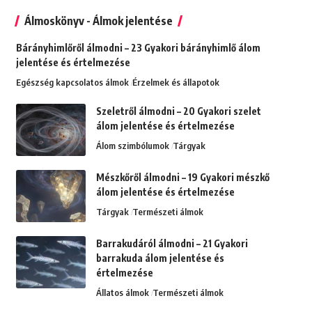
Álmoskönyv - Álmok jelentése
Bárányhimlőről álmodni – 23 Gyakori bárányhimlő álom
jelentése és értelmezése
Egészség kapcsolatos álmok
Érzelmek és állapotok
Szeletről álmodni – 20 Gyakori szelet
álom jelentése és értelmezése
Álom szimbólumok
Tárgyak
Mészkőről álmodni – 19 Gyakori mészkő
álom jelentése és értelmezése
Tárgyak
Természeti álmok
Barrakudáról álmodni – 21 Gyakori
barrakuda álom jelentése és
értelmezése
Állatos álmok
Természeti álmok