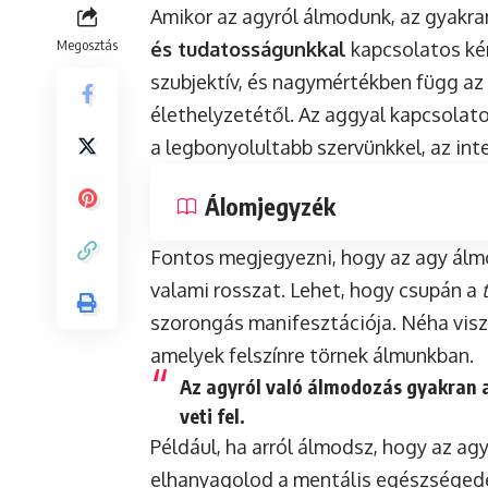
Amikor az agyról álmodunk, az gyakra
Megosztás
és tudatosságunkkal
kapcsolatos kér
szubjektív, és nagymértékben függ az
élethelyzetétől. Az aggyal kapcsolat
a legbonyolultabb szervünkkel, az int
Álomjegyzék
Fontos megjegyezni, hogy az agy álmo
valami rosszat. Lehet, hogy csupán a
szorongás manifesztációja. Néha visz
amelyek felszínre törnek álmunkban.
Az agyról való álmodozás gyakran 
veti fel.
Például, ha arról álmodsz, hogy az ag
elhanyagolod a mentális egészségedet