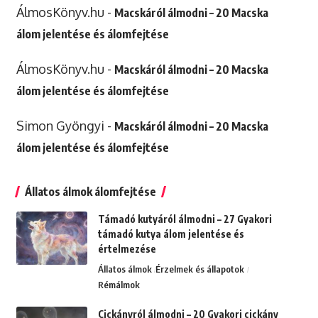
ÁlmosKönyv.hu
-
Macskáról álmodni – 20 Macska
álom jelentése és álomfejtése
ÁlmosKönyv.hu
-
Macskáról álmodni – 20 Macska
álom jelentése és álomfejtése
Simon Gyöngyi
-
Macskáról álmodni – 20 Macska
álom jelentése és álomfejtése
Állatos álmok álomfejtése
Támadó kutyáról álmodni – 27 Gyakori
támadó kutya álom jelentése és
értelmezése
Állatos álmok
Érzelmek és állapotok
Rémálmok
Cickányról álmodni – 20 Gyakori cickány