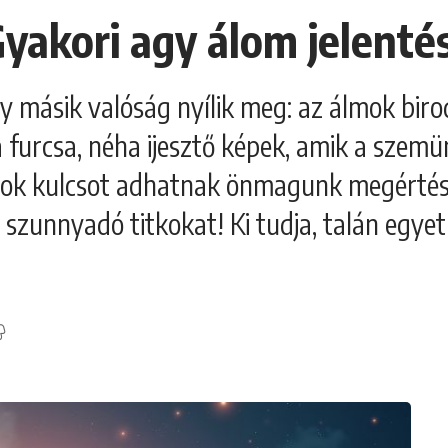
Gyakori agy álom jelenté
gy másik valóság nyílik meg: az álmok biro
 furcsa, néha ijesztő képek, amik a szem
mok kulcsot adhatnak önmagunk megértéséh
 szunnyadó titkokat! Ki tudja, talán egye