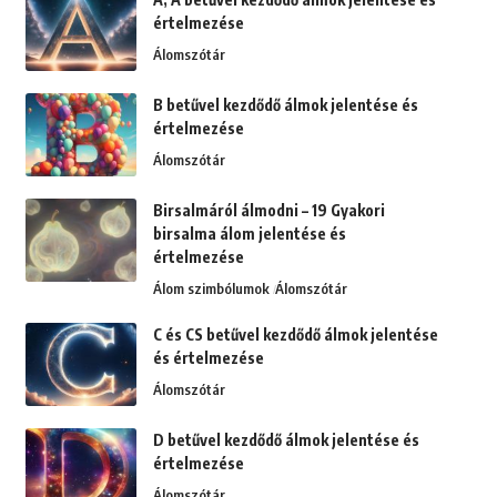
értelmezése
Álomszótár
B betűvel kezdődő álmok jelentése és
értelmezése
Álomszótár
Birsalmáról álmodni – 19 Gyakori
birsalma álom jelentése és
értelmezése
Álom szimbólumok
Álomszótár
C és CS betűvel kezdődő álmok jelentése
és értelmezése
Álomszótár
D betűvel kezdődő álmok jelentése és
értelmezése
Álomszótár