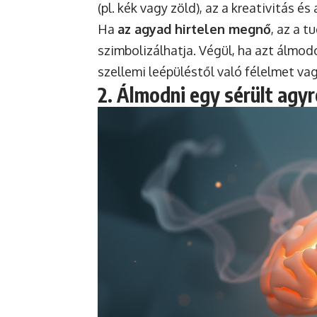
(pl. kék vagy zöld), az a kreativitás
Ha
az agyad hirtelen megnő
, az a t
szimbolizálhatja. Végül, ha azt álmo
szellemi leépüléstől való félelmet va
2. Álmodni egy sérült agyr