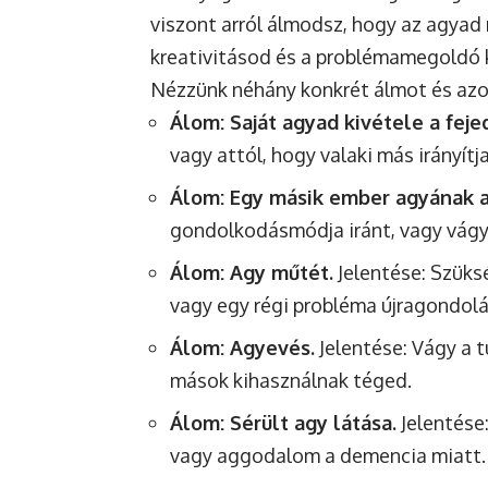
viszont arról álmodsz, hogy az agyad
kreativitásod és a problémamegoldó 
Nézzünk néhány konkrét álmot és azok
Álom: Saját agyad kivétele a feje
vagy attól, hogy valaki más irányítj
Álom: Egy másik ember agyának a
gondolkodásmódja iránt, vagy vágy 
Álom: Agy műtét.
Jelentése: Szük
vagy egy régi probléma újragondolá
Álom: Agyevés.
Jelentése: Vágy a 
mások kihasználnak téged.
Álom: Sérült agy látása.
Jelentése:
vagy aggodalom a demencia miatt.