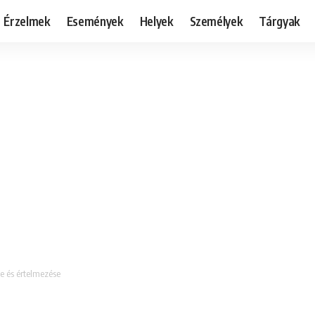
Érzelmek
Események
Helyek
Személyek
Tárgyak
e és értelmezése