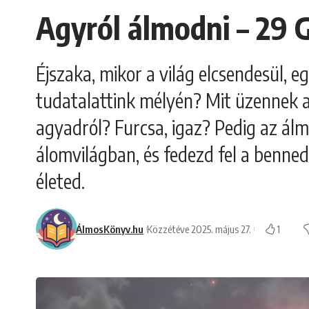
Agyról álmodni – 29 
Éjszaka, mikor a világ elcsendesül, e
tudatalattink mélyén? Mit üzennek a
agyadról? Furcsa, igaz? Pedig az ál
álomvilágban, és fedezd fel a benned
életed.
ÁlmosKönyv.hu
Közzétéve 2025. május 27.
1