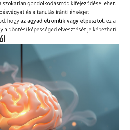
 és a szokatlan gondolkodásmód kifejeződése lehet.
udásvágyat és a tanulás iránti éhséget
dod, hogy
az agyad elromlik vagy elpusztul
, ez a
gy a döntési képességed elvesztését jelképezheti.
ól