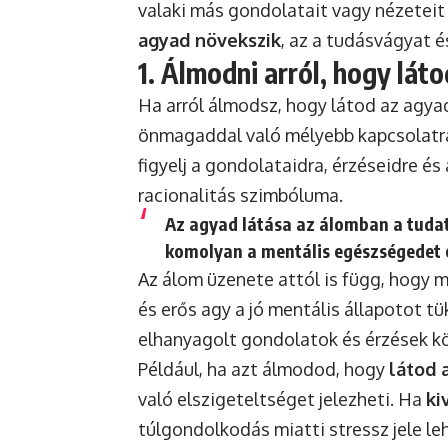
valaki más gondolatait vagy nézeteit 
agyad növekszik
, az a tudásvágyat é
1. Álmodni arról, hogy lát
Ha arról álmodsz, hogy látod az agya
önmagaddal való mélyebb kapcsolatra 
figyelj a gondolataidra, érzéseidre és
racionalitás szimbóluma.
Az agyad látása az álomban a
tudat
komolyan a mentális egészségedet é
Az álom üzenete attól is függ, hogy 
és erős agy a jó mentális állapotot tü
elhanyagolt gondolatok és érzések k
Például, ha azt álmodod, hogy
látod 
való elszigeteltséget jelezheti. Ha
ki
túlgondolkodás miatti stressz jele le