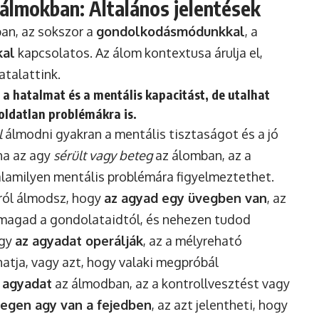
álmokban: Általános jelentések
ban, az sokszor a
gondolkodásmódunkkal
, a
kal
kapcsolatos. Az álom kontextusa árulja el,
talattink.
, a hatalmat és a mentális kapacitást, de utalhat
oldatlan problémákra is.
l
álmodni gyakran a mentális tisztaságot és a jó
ha az agy
sérült vagy beteg
az álomban, az a
alamilyen mentális problémára figyelmeztethet.
ról álmodsz, hogy
az agyad egy üvegben van
, az
d magad a gondolataidtól, és nehezen tudod
ogy
az agyadat operálják
, az a mélyreható
atja, vagy azt, hogy valaki megpróbál
z agyadat
az álmodban, az a kontrollvesztést vagy
degen agy van a fejedben
, az azt jelentheti, hogy