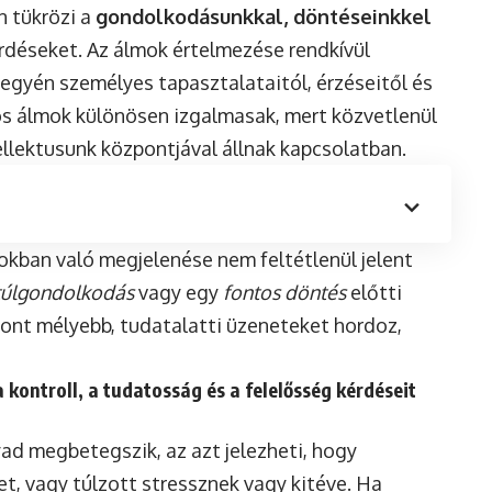
n tükrözi a
gondolkodásunkkal, döntéseinkkel
déseket. Az álmok értelmezése rendkívül
 egyén személyes tapasztalataitól, érzéseitől és
os álmok különösen izgalmasak, mert közvetlenül
ellektusunk központjával állnak kapcsolatban.
kban való megjelenése nem feltétlenül jelent
túlgondolkodás
vagy egy
fontos döntés
előtti
ont mélyebb, tudatalatti üzeneteket hordoz,
a
kontroll, a tudatosság és a felelősség
kérdéseit
yad megbetegszik, az azt jelezheti, hogy
, vagy túlzott stressznek vagy kitéve. Ha