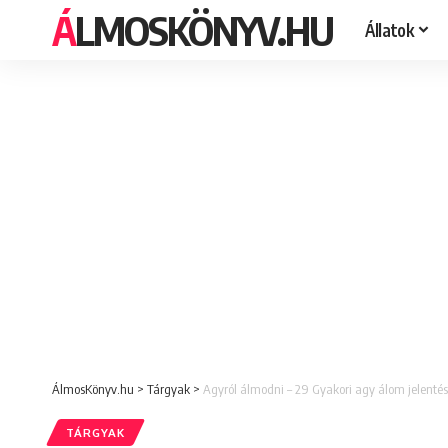
ÁLMOSKÖNYV.HU
Állatok
ÁlmosKönyv.hu
>
Tárgyak
>
Agyról álmodni – 29 Gyakori agy álom jelentés
TÁRGYAK