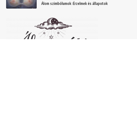
Álom szimbólumok
Érzelmek és állapotok
Népszerű álomfejtések
Temetőről álmodni – 20 Gyakori temetővel
kapcsolatos álom és jelentésük
Helyek
Mit jelent lóról álmodni? Álomszimbólum
magyarázatok
Álmok