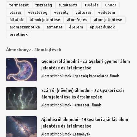
természet
tisztaság
tudatalatti
túlélés
undor
utazás
veszteség
veszély
változás
védelem
állatok
álmok jelentése
álomfejtés
álom jelentése
álom szimbolika
átmenet
élelem
épület álmok
érzelmek
Álmoskönyv - álomfejtések
Gyomorról álmodni – 23 Gyakori gyomor álom
jelentése és értelmezése
Álom szimbólumok
Egészség kapcsolatos álmok
Szárról (növény) álmodni – 22 Gyakori szár
álom jelentése és értelmezése
Álom szimbólumok
Természeti álmok
Ajánlásról álmodni – 19 Gyakori ajánlás álom
jelentése és értelmezése
Álom szimbólumok
Események