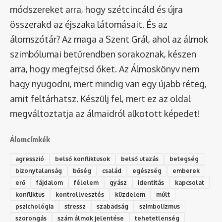
módszereket arra, hogy szétcincáld és újra
összerakd az éjszaka látomásait. És az
álomszótár
? Az maga a Szent Grál, ahol az álmok
szimbólumai betűrendben sorakoznak, készen
arra, hogy megfejtsd őket. Az Álmoskönyv nem
hagy nyugodni, mert mindig van egy újabb réteg,
amit feltárhatsz. Készülj fel, mert ez az oldal
megváltoztatja az álmaidról alkotott képedet!
Álomcímkék
agresszió
belső konfliktusok
belső utazás
betegség
bizonytalanság
bőség
család
egészség
emberek
erő
fájdalom
félelem
gyász
identitás
kapcsolat
konfliktus
kontrollvesztés
küzdelem
múlt
pszichológia
stressz
szabadság
szimbolizmus
szorongás
szám álmok jelentése
tehetetlenség