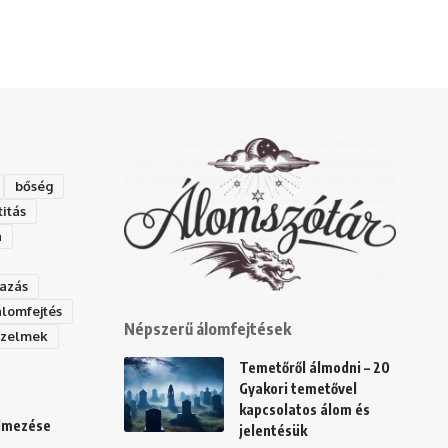
bőség
titás
a
azás
álomfejtés
Népszerű álomfejtések
rzelmek
Temetőről álmodni – 20
Gyakori temetővel
kapcsolatos álom és
elmezése
jelentésük