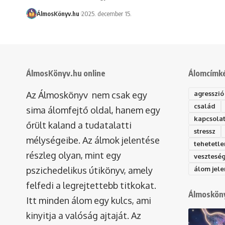
ÁlmosKönyv.hu
2025. december 15.
ÁlmosKönyv.hu online
Álomcímk
Az Álmoskönyv nem csak egy
agresszió
család
sima álomfejtő oldal, hanem egy
kapcsola
őrült kaland a tudatalatti
stressz
mélységeibe. Az álmok jelentése
tehetetle
részleg olyan, mint egy
vesztesé
pszichedelikus útikönyv, amely
álom jele
felfedi a legrejtettebb titkokat.
Álmosköny
Itt minden álom egy kulcs, ami
kinyitja a valóság ajtaját. Az