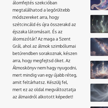
álomfejtés szekcióban
megtalálhatod a legőrültebb
módszereket arra, hogy
szétcincáld és újra összerakd az
éjszaka látomásait. És az
álomszótár
? Az maga a Szent
Grál, ahol az álmok szimbólumai
betűrendben sorakoznak, készen
arra, hogy megfejtsd őket. Az
Álmoskönyv nem hagy nyugodni,
mert mindig van egy újabb réteg,
amit feltárhatsz. Készülj fel,
mert ez az oldal megváltoztatja
az álmaidról alkotott képedet!