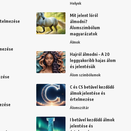
Helyek
Mit jelent lóról
értelmezése
álmodni?
Álomszimbólum
magyarázatok
Álmok
lmezése
Hajról álmodni – A 20
leggyakoribb hajas álom
és jelentésük
Álom szimbólumok
ezése
C és CS betűvel kezdődő
álmok jelentése és
értelmezése
mezése
Álomszótár
I betűvel kezdődő álmok
jelentése és