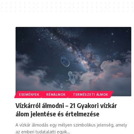
ESEMÉNYEK
RÉMÁLMOK
TERMÉSZETI ÁLMOK
Vízkárról álmodni – 21 Gyakori vízkár
álom jelentése és értelmezése
A vízkár álmodás egy mélyen szimbolikus jelenség, amely
az emberi tudatalatti egyik…