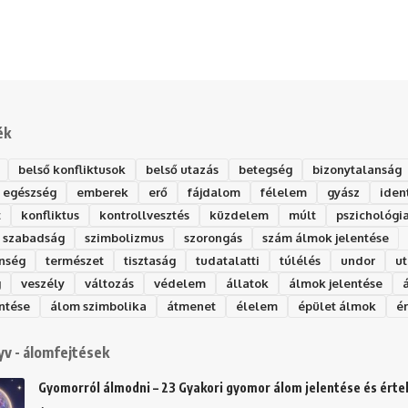
ék
belső konfliktusok
belső utazás
betegség
bizonytalanság
egészség
emberek
erő
fájdalom
félelem
gyász
iden
t
konfliktus
kontrollvesztés
küzdelem
múlt
pszichológi
szabadság
szimbolizmus
szorongás
szám álmok jelentése
nség
természet
tisztaság
tudatalatti
túlélés
undor
ut
g
veszély
változás
védelem
állatok
álmok jelentése
ntése
álom szimbolika
átmenet
élelem
épület álmok
é
v - álomfejtések
Gyomorról álmodni – 23 Gyakori gyomor álom jelentése és ért