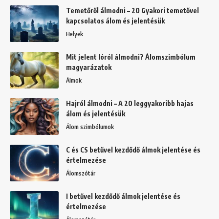
Temetőről álmodni – 20 Gyakori temetővel
kapcsolatos álom és jelentésük
Helyek
Mit jelent lóról álmodni? Álomszimbólum
magyarázatok
Álmok
Hajról álmodni – A 20 leggyakoribb hajas
álom és jelentésük
Álom szimbólumok
C és CS betűvel kezdődő álmok jelentése és
értelmezése
Álomszótár
I betűvel kezdődő álmok jelentése és
értelmezése