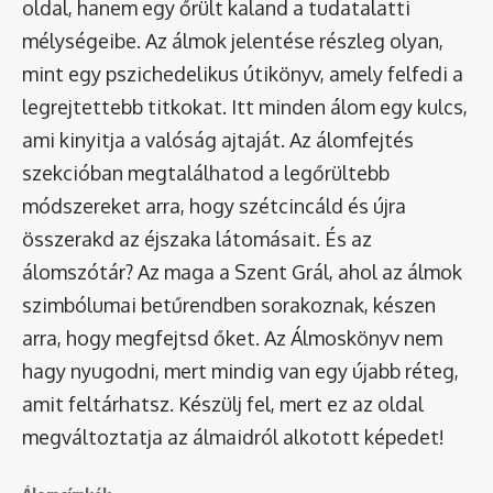
oldal, hanem egy őrült kaland a tudatalatti
mélységeibe. Az álmok jelentése részleg olyan,
mint egy pszichedelikus útikönyv, amely felfedi a
legrejtettebb titkokat. Itt minden álom egy kulcs,
ami kinyitja a valóság ajtaját. Az álomfejtés
szekcióban megtalálhatod a legőrültebb
módszereket arra, hogy szétcincáld és újra
összerakd az éjszaka látomásait. És az
álomszótár
? Az maga a Szent Grál, ahol az álmok
szimbólumai betűrendben sorakoznak, készen
arra, hogy megfejtsd őket. Az Álmoskönyv nem
hagy nyugodni, mert mindig van egy újabb réteg,
amit feltárhatsz. Készülj fel, mert ez az oldal
megváltoztatja az álmaidról alkotott képedet!