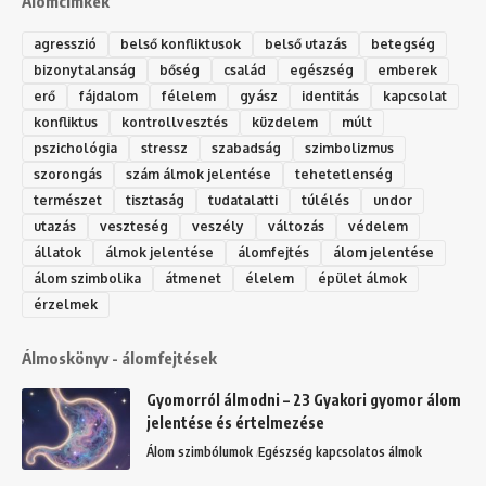
Álomcímkék
agresszió
belső konfliktusok
belső utazás
betegség
bizonytalanság
bőség
család
egészség
emberek
erő
fájdalom
félelem
gyász
identitás
kapcsolat
konfliktus
kontrollvesztés
küzdelem
múlt
pszichológia
stressz
szabadság
szimbolizmus
szorongás
szám álmok jelentése
tehetetlenség
természet
tisztaság
tudatalatti
túlélés
undor
utazás
veszteség
veszély
változás
védelem
állatok
álmok jelentése
álomfejtés
álom jelentése
álom szimbolika
átmenet
élelem
épület álmok
érzelmek
Álmoskönyv - álomfejtések
Gyomorról álmodni – 23 Gyakori gyomor álom
jelentése és értelmezése
Álom szimbólumok
Egészség kapcsolatos álmok