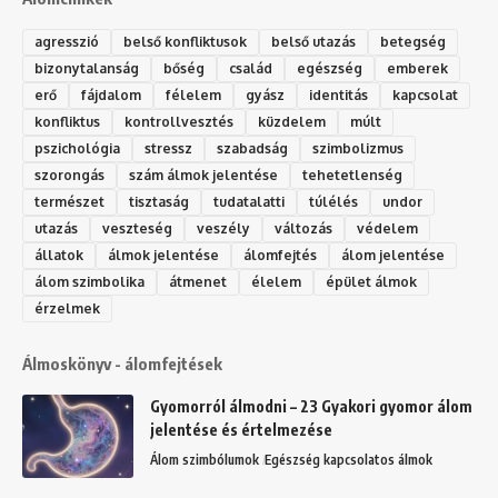
agresszió
belső konfliktusok
belső utazás
betegség
bizonytalanság
bőség
család
egészség
emberek
erő
fájdalom
félelem
gyász
identitás
kapcsolat
konfliktus
kontrollvesztés
küzdelem
múlt
pszichológia
stressz
szabadság
szimbolizmus
szorongás
szám álmok jelentése
tehetetlenség
természet
tisztaság
tudatalatti
túlélés
undor
utazás
veszteség
veszély
változás
védelem
állatok
álmok jelentése
álomfejtés
álom jelentése
álom szimbolika
átmenet
élelem
épület álmok
érzelmek
Álmoskönyv - álomfejtések
Gyomorról álmodni – 23 Gyakori gyomor álom
jelentése és értelmezése
Álom szimbólumok
Egészség kapcsolatos álmok