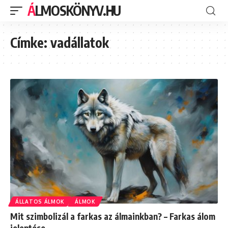
ÁLMOSKÖNYV.HU
Címke:
vadállatok
ÁLLATOS ÁLMOK
ÁLMOK
Mit szimbolizál a farkas az álmainkban? – Farkas álom
jelentése