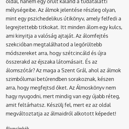
oldal, hanem egy őrült kaland a tudatalatti
mélységeibe. Az álmok jelentése részleg olyan,
mint egy pszichedelikus útikönyv, amely felfedi a
legrejtettebb titkokat. Itt minden álom egy kulcs,
ami kinyitja a valóság ajtaját. Az álomfejtés
szekcióban megtalálhatod a legőrültebb
módszereket arra, hogy szétcincáld és újra
összerakd az éjszaka látomásait. És az
álomszótár
? Az maga a Szent Grál, ahol az álmok
szimbólumai betűrendben sorakoznak, készen
arra, hogy megfejtsd őket. Az Álmoskönyv nem
hagy nyugodni, mert mindig van egy újabb réteg,
amit feltárhatsz. Készülj fel, mert ez az oldal
megváltoztatja az álmaidról alkotott képedet!
Álomcímkék