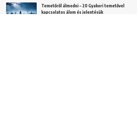
Temetőről álmodni – 20 Gyakori temetővel
kapcsolatos álom és jelentésük
Helyek
Mit jelent lóról álmodni? Álomszimbólum
magyarázatok
Álmok
Hajról álmodni – A 20 leggyakoribb hajas
álom és jelentésük
Álom szimbólumok
C és CS betűvel kezdődő álmok jelentése és
értelmezése
Álomszótár
I betűvel kezdődő álmok jelentése és
értelmezése
Álomszótár