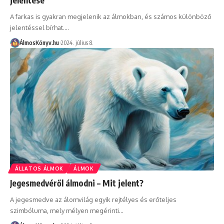
A farkas is gyakran megjelenik az álmokban, és számos különböző
jelentéssel bírhat.…
ÁlmosKönyv.hu
2024. július 8.
ÁLLATOS ÁLMOK
ÁLMOK
Jegesmedvéről álmodni – Mit jelent?
A jegesmedve az álomvilág egyik rejtélyes és erőteljes
szimbóluma, mely mélyen megérinti…