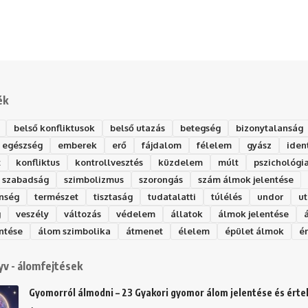
ék
belső konfliktusok
belső utazás
betegség
bizonytalanság
egészség
emberek
erő
fájdalom
félelem
gyász
iden
t
konfliktus
kontrollvesztés
küzdelem
múlt
pszichológi
szabadság
szimbolizmus
szorongás
szám álmok jelentése
nség
természet
tisztaság
tudatalatti
túlélés
undor
ut
g
veszély
változás
védelem
állatok
álmok jelentése
ntése
álom szimbolika
átmenet
élelem
épület álmok
é
v - álomfejtések
Gyomorról álmodni – 23 Gyakori gyomor álom jelentése és ért