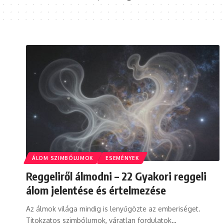
ÁLOM SZIMBÓLUMOK
ESEMÉNYEK
Reggeliről álmodni – 22 Gyakori reggeli
álom jelentése és értelmezése
Az álmok világa mindig is lenyűgözte az emberiséget.
Titokzatos szimbólumok, váratlan fordulatok…