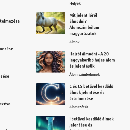
Helyek
Mit jelent lóról
értelmezése
álmodni?
Álomszimbólum
magyarázatok
Álmok
lmezése
Hajról álmodni – A 20
leggyakoribb hajas álom
és jelentésük
Álom szimbólumok
ezése
C és CS betűvel kezdődő
álmok jelentése és
értelmezése
mezése
Álomszótár
I betűvel kezdődő álmok
jelentése és