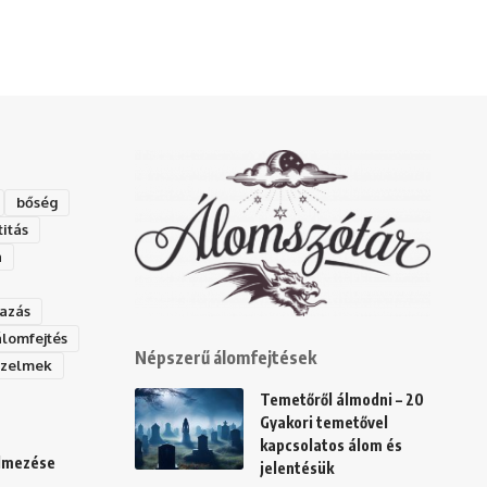
bőség
titás
a
azás
álomfejtés
Népszerű álomfejtések
rzelmek
Temetőről álmodni – 20
Gyakori temetővel
kapcsolatos álom és
elmezése
jelentésük