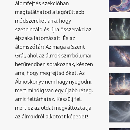
álomfejtés szekcióban
megtalálhatod a legőrültebb
módszereket arra, hogy
szétcincáld és újra összerakd az
éjszaka látomásait. És az
álomszótár
? Az maga a Szent
Grál, ahol az álmok szimbólumai
betűrendben sorakoznak, készen
arra, hogy megfejtsd őket. Az
Álmoskönyv nem hagy nyugodni,
mert mindig van egy újabb réteg,
amit feltárhatsz. Készülj fel,
mert ez az oldal megváltoztatja
az álmaidról alkotott képedet!