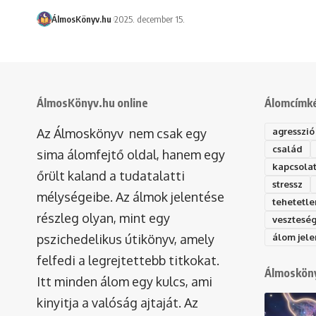
ÁlmosKönyv.hu
2025. december 15.
ÁlmosKönyv.hu online
Álomcímk
Az Álmoskönyv nem csak egy
agresszió
család
sima álomfejtő oldal, hanem egy
kapcsola
őrült kaland a tudatalatti
stressz
mélységeibe. Az álmok jelentése
tehetetle
részleg olyan, mint egy
vesztesé
pszichedelikus útikönyv, amely
álom jele
felfedi a legrejtettebb titkokat.
Álmosköny
Itt minden álom egy kulcs, ami
kinyitja a valóság ajtaját. Az