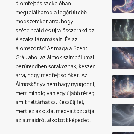
álomfejtés szekcióban
megtalálhatod a legőrültebb
módszereket arra, hogy
szétcincáld és újra összerakd az
éjszaka látomásait. És az
álomszótár
? Az maga a Szent
Grál, ahol az álmok szimbólumai
betűrendben sorakoznak, készen
arra, hogy megfejtsd őket. Az
Álmoskönyv nem hagy nyugodni,
mert mindig van egy újabb réteg,
amit feltárhatsz. Készülj fel,
mert ez az oldal megváltoztatja
az álmaidról alkotott képedet!