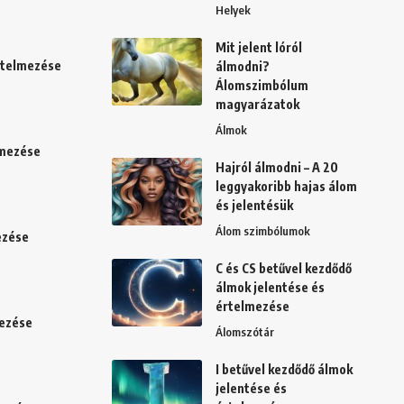
Helyek
Mit jelent lóról
értelmezése
álmodni?
Álomszimbólum
magyarázatok
Álmok
lmezése
Hajról álmodni – A 20
leggyakoribb hajas álom
és jelentésük
Álom szimbólumok
ezése
C és CS betűvel kezdődő
álmok jelentése és
értelmezése
mezése
Álomszótár
I betűvel kezdődő álmok
jelentése és