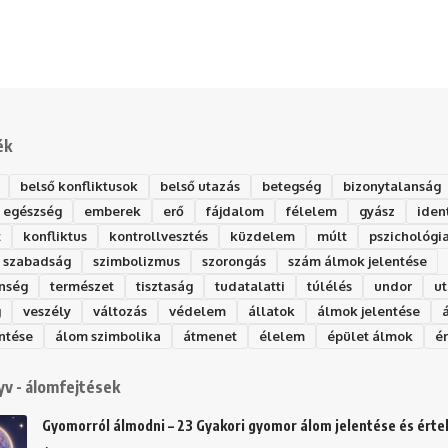
ék
belső konfliktusok
belső utazás
betegség
bizonytalanság
egészség
emberek
erő
fájdalom
félelem
gyász
iden
t
konfliktus
kontrollvesztés
küzdelem
múlt
pszichológi
szabadság
szimbolizmus
szorongás
szám álmok jelentése
nség
természet
tisztaság
tudatalatti
túlélés
undor
ut
g
veszély
változás
védelem
állatok
álmok jelentése
ntése
álom szimbolika
átmenet
élelem
épület álmok
é
v - álomfejtések
Gyomorról álmodni – 23 Gyakori gyomor álom jelentése és ért