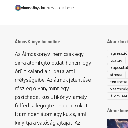
ÁlmosKönyv.hu
2025. december 16.
ÁlmosKönyv.hu online
Álomcímk
Az Álmoskönyv nem csak egy
agresszió
család
sima álomfejtő oldal, hanem egy
kapcsola
őrült kaland a tudatalatti
stressz
mélységeibe. Az álmok jelentése
tehetetle
részleg olyan, mint egy
vesztesé
pszichedelikus útikönyv, amely
álom jele
felfedi a legrejtettebb titkokat.
Álmosköny
Itt minden álom egy kulcs, ami
kinyitja a valóság ajtaját. Az