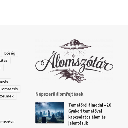
bőség
titás
a
azás
álomfejtés
Népszerű álomfejtések
rzelmek
Temetőről álmodni – 20
Gyakori temetővel
kapcsolatos álom és
elmezése
jelentésük