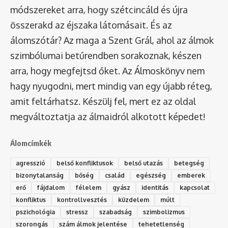
módszereket arra, hogy szétcincáld és újra
összerakd az éjszaka látomásait. És az
álomszótár
? Az maga a Szent Grál, ahol az álmok
szimbólumai betűrendben sorakoznak, készen
arra, hogy megfejtsd őket. Az Álmoskönyv nem
hagy nyugodni, mert mindig van egy újabb réteg,
amit feltárhatsz. Készülj fel, mert ez az oldal
megváltoztatja az álmaidról alkotott képedet!
Álomcímkék
agresszió
belső konfliktusok
belső utazás
betegség
bizonytalanság
bőség
család
egészség
emberek
erő
fájdalom
félelem
gyász
identitás
kapcsolat
konfliktus
kontrollvesztés
küzdelem
múlt
pszichológia
stressz
szabadság
szimbolizmus
szorongás
szám álmok jelentése
tehetetlenség