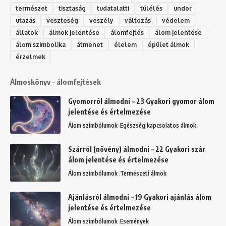
természet
tisztaság
tudatalatti
túlélés
undor
utazás
veszteség
veszély
változás
védelem
állatok
álmok jelentése
álomfejtés
álom jelentése
álom szimbolika
átmenet
élelem
épület álmok
érzelmek
Álmoskönyv - álomfejtések
Gyomorról álmodni – 23 Gyakori gyomor álom
jelentése és értelmezése
Álom szimbólumok
Egészség kapcsolatos álmok
Szárról (növény) álmodni – 22 Gyakori szár
álom jelentése és értelmezése
Álom szimbólumok
Természeti álmok
Ajánlásról álmodni – 19 Gyakori ajánlás álom
jelentése és értelmezése
Álom szimbólumok
Események