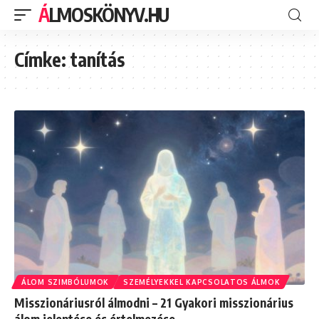
ÁLMOSKÖNYV.HU
Címke:
tanítás
ÁLOM SZIMBÓLUMOK
SZEMÉLYEKKEL KAPCSOLATOS ÁLMOK
Misszionáriusról álmodni – 21 Gyakori misszionárius
álom jelentése és értelmezése