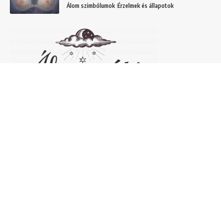
Álom szimbólumok
Érzelmek és állapotok
Népszerű álomfejtések
Temetőről álmodni – 20 Gyakori temetővel
kapcsolatos álom és jelentésük
Helyek
Mit jelent lóról álmodni? Álomszimbólum
magyarázatok
Álmok