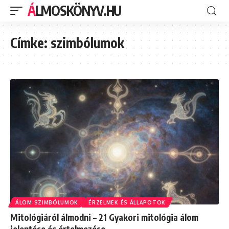
ÁLMOSKÖNYV.HU
Címke:
szimbólumok
ÁLOM SZIMBÓLUMOK
ÉRZELMEK ÉS ÁLLAPOTOK
Mitológiáról álmodni – 21 Gyakori mitológia álom
jelentése és értelmezése