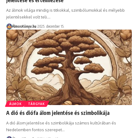
Az álmok világa mindig is titkokkal, szimbólumokkal és mélyebb
jelentésekkel volt teli.…
ÁlmosKönyv.hu
2025. december 15.
ÁLMOK
TÁRGYAK
A dió és diófa álom jelentése és szimbolikája
A dió álom jelentése és szimbolikája számos kultúrában és
hiedelemben fontos szerepet…