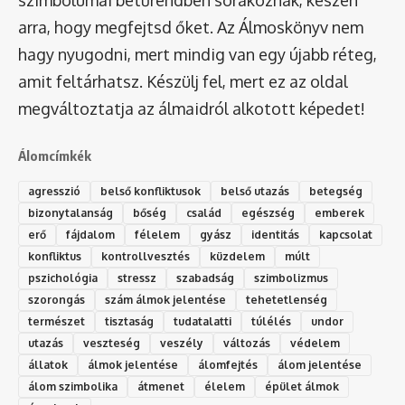
szimbólumai betűrendben sorakoznak, készen
arra, hogy megfejtsd őket. Az Álmoskönyv nem
hagy nyugodni, mert mindig van egy újabb réteg,
amit feltárhatsz. Készülj fel, mert ez az oldal
megváltoztatja az álmaidról alkotott képedet!
Álomcímkék
agresszió
belső konfliktusok
belső utazás
betegség
bizonytalanság
bőség
család
egészség
emberek
erő
fájdalom
félelem
gyász
identitás
kapcsolat
konfliktus
kontrollvesztés
küzdelem
múlt
pszichológia
stressz
szabadság
szimbolizmus
szorongás
szám álmok jelentése
tehetetlenség
természet
tisztaság
tudatalatti
túlélés
undor
utazás
veszteség
veszély
változás
védelem
állatok
álmok jelentése
álomfejtés
álom jelentése
álom szimbolika
átmenet
élelem
épület álmok