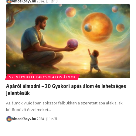
ÁlmosKönyv.hu
2024. július 10.
SZEMÉLYEKKEL KAPCSOLATOS ÁLMOK
Apáról álmodni – 20 Gyakori apás álom és lehetséges
jelentésük
Az álmok világában sokszor felbukkan a szeretett apa alakja, aki
különböző érzelmeket…
ÁlmosKönyv.hu
2024. július 31.