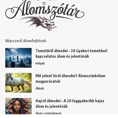
Népszerű álomfejtések
Temetőről álmodni – 20 Gyakori temetővel
kapcsolatos álom és jelentésük
Helyek
Mit jelent lóról álmodni? Álomszimbólum
magyarázatok
Álmok
Hajról álmodni – A 20 leggyakoribb hajas
álom és jelentésük
Álom szimbólumok