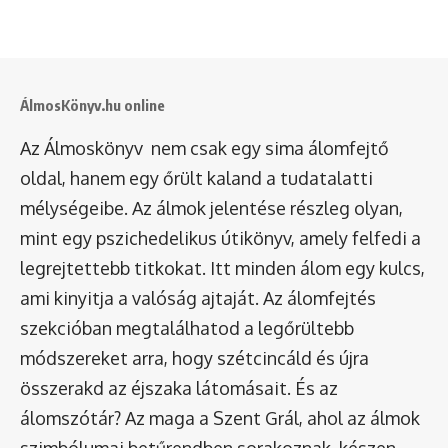
ÁlmosKönyv.hu online
Az Álmoskönyv nem csak egy sima álomfejtő
oldal, hanem egy őrült kaland a tudatalatti
mélységeibe. Az álmok jelentése részleg olyan,
mint egy pszichedelikus útikönyv, amely felfedi a
legrejtettebb titkokat. Itt minden álom egy kulcs,
ami kinyitja a valóság ajtaját. Az álomfejtés
szekcióban megtalálhatod a legőrültebb
módszereket arra, hogy szétcincáld és újra
összerakd az éjszaka látomásait. És az
álomszótár
? Az maga a Szent Grál, ahol az álmok