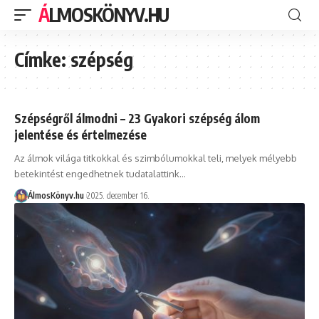
ÁLMOSKÖNYV.HU
Címke:
szépség
Szépségről álmodni – 23 Gyakori szépség álom
jelentése és értelmezése
Az álmok világa titkokkal és szimbólumokkal teli, melyek mélyebb
betekintést engedhetnek tudatalattink…
ÁlmosKönyv.hu
2025. december 16.