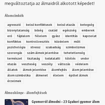
megváltoztatja az álmaidról alkotott képedet!
Álomcímkék
agresszió
belső konfliktusok
belső utazás
betegség
bizonytalanság
bőség
család
egészség
emberek
erő
fájdalom
félelem
gyász
identitás
kapcsolat
konfliktus
kontrollvesztés
küzdelem
múlt
pszichológia
stressz
szabadság
szimbolizmus
szorongás
szám álmok jelentése
tehetetlenség
természet
tisztaság
tudatalatti
túlélés
undor
utazás
veszteség
veszély
változás
védelem
állatok
álmok jelentése
álomfejtés
álom jelentése
álom szimbolika
átmenet
élelem
épület álmok
érzelmek
Álmoskönyv - álomfejtések
Gyomorról álmodni – 23 Gyakori gyomor álom