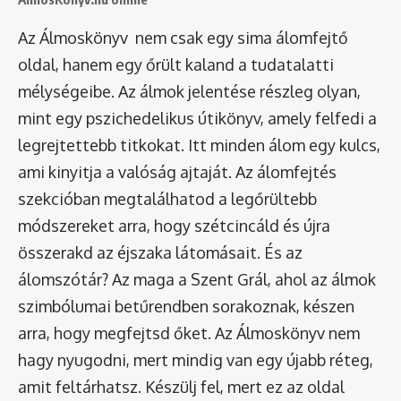
Az Álmoskönyv nem csak egy sima álomfejtő
oldal, hanem egy őrült kaland a tudatalatti
mélységeibe. Az álmok jelentése részleg olyan,
mint egy pszichedelikus útikönyv, amely felfedi a
legrejtettebb titkokat. Itt minden álom egy kulcs,
ami kinyitja a valóság ajtaját. Az álomfejtés
szekcióban megtalálhatod a legőrültebb
módszereket arra, hogy szétcincáld és újra
összerakd az éjszaka látomásait. És az
álomszótár
? Az maga a Szent Grál, ahol az álmok
szimbólumai betűrendben sorakoznak, készen
arra, hogy megfejtsd őket. Az Álmoskönyv nem
hagy nyugodni, mert mindig van egy újabb réteg,
amit feltárhatsz. Készülj fel, mert ez az oldal