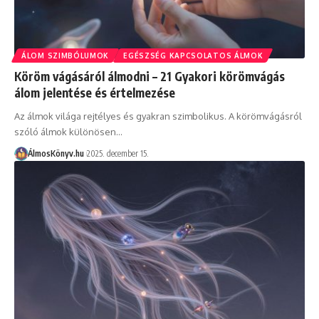
ÁLOM SZIMBÓLUMOK
EGÉSZSÉG KAPCSOLATOS ÁLMOK
Köröm vágásáról álmodni – 21 Gyakori körömvágás
álom jelentése és értelmezése
Az álmok világa rejtélyes és gyakran szimbolikus. A körömvágásról
szóló álmok különösen…
ÁlmosKönyv.hu
2025. december 15.