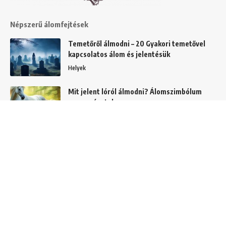
Népszerű álomfejtések
Temetőről álmodni – 20 Gyakori temetővel
kapcsolatos álom és jelentésük
Helyek
Mit jelent lóról álmodni? Álomszimbólum
magyarázatok
Álmok
Hajról álmodni – A 20 leggyakoribb hajas
álom és jelentésük
Álom szimbólumok
C és CS betűvel kezdődő álmok jelentése és
értelmezése
Álomszótár