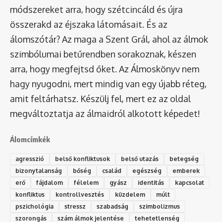
módszereket arra, hogy szétcincáld és újra
összerakd az éjszaka látomásait. És az
álomszótár
? Az maga a Szent Grál, ahol az álmok
szimbólumai betűrendben sorakoznak, készen
arra, hogy megfejtsd őket. Az Álmoskönyv nem
hagy nyugodni, mert mindig van egy újabb réteg,
amit feltárhatsz. Készülj fel, mert ez az oldal
megváltoztatja az álmaidról alkotott képedet!
Álomcímkék
agresszió
belső konfliktusok
belső utazás
betegség
bizonytalanság
bőség
család
egészség
emberek
erő
fájdalom
félelem
gyász
identitás
kapcsolat
konfliktus
kontrollvesztés
küzdelem
múlt
pszichológia
stressz
szabadság
szimbolizmus
szorongás
szám álmok jelentése
tehetetlenség