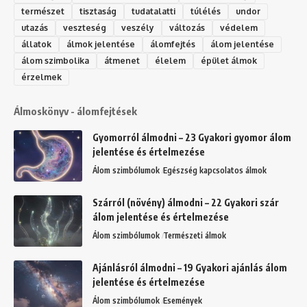
természet
tisztaság
tudatalatti
túlélés
undor
utazás
veszteség
veszély
változás
védelem
állatok
álmok jelentése
álomfejtés
álom jelentése
álom szimbolika
átmenet
élelem
épület álmok
érzelmek
Álmoskönyv - álomfejtések
Gyomorról álmodni – 23 Gyakori gyomor álom
jelentése és értelmezése
Álom szimbólumok
Egészség kapcsolatos álmok
Szárról (növény) álmodni – 22 Gyakori szár
álom jelentése és értelmezése
Álom szimbólumok
Természeti álmok
Ajánlásról álmodni – 19 Gyakori ajánlás álom
jelentése és értelmezése
Álom szimbólumok
Események