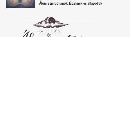
Álom szimbólumok
Érzelmek és állapotok
Népszerű álomfejtések
Temetőről álmodni – 20 Gyakori temetővel
kapcsolatos álom és jelentésük
Helyek
Mit jelent lóról álmodni? Álomszimbólum
magyarázatok
Álmok