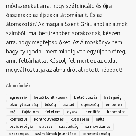
módszereket arra, hogy szétcincáld és újra
összerakd az éjszaka látomásait. És az
álomszótár
? Az maga a Szent Grál, ahol az álmok
szimbólumai betűrendben sorakoznak, készen
arra, hogy megfejtsd őket. Az Álmoskönyv nem
hagy nyugodni, mert mindig van egy újabb réteg,
amit feltárhatsz. Készülj fel, mert ez az oldal
megváltoztatja az álmaidról alkotott képedet!
Álomcímkék
agresszió
belső konfliktusok
belső utazás
betegség
bizonytalanság
bőség
család
egészség
emberek
erő
fájdalom
félelem
gyász
identitás
kapcsolat
konfliktus
kontrollvesztés
küzdelem
múlt
pszichológia
stressz
szabadság
szimbolizmus
szorongás
szám álmok jelentése
tehetetlenség