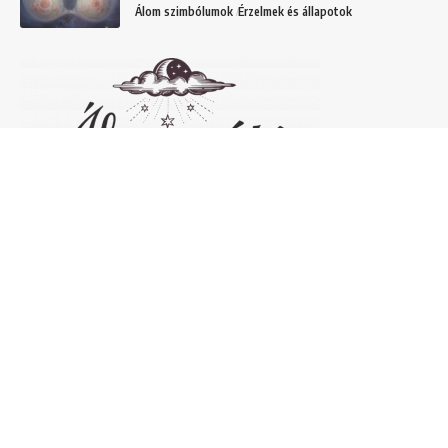
Álom szimbólumok
Érzelmek és állapotok
Népszerű álomfejtések
Temetőről álmodni – 20 Gyakori temetővel
kapcsolatos álom és jelentésük
Helyek
Mit jelent lóról álmodni? Álomszimbólum
magyarázatok
Álmok