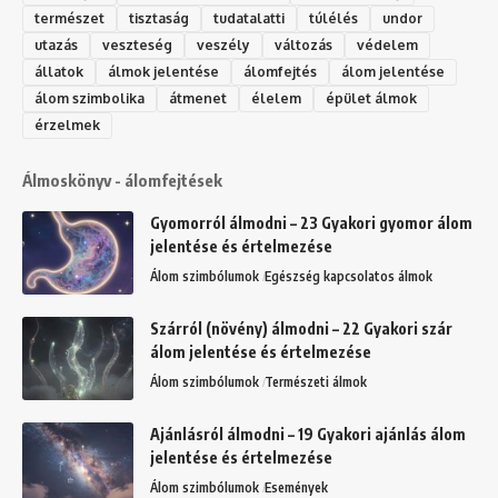
természet
tisztaság
tudatalatti
túlélés
undor
utazás
veszteség
veszély
változás
védelem
állatok
álmok jelentése
álomfejtés
álom jelentése
álom szimbolika
átmenet
élelem
épület álmok
érzelmek
Álmoskönyv - álomfejtések
Gyomorról álmodni – 23 Gyakori gyomor álom
jelentése és értelmezése
Álom szimbólumok
Egészség kapcsolatos álmok
Szárról (növény) álmodni – 22 Gyakori szár
álom jelentése és értelmezése
Álom szimbólumok
Természeti álmok
Ajánlásról álmodni – 19 Gyakori ajánlás álom
jelentése és értelmezése
Álom szimbólumok
Események