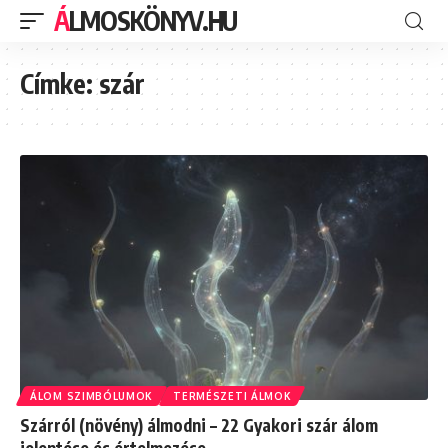
ÁLMOSKÖNYV.HU
Címke:
szár
ÁLOM SZIMBÓLUMOK
TERMÉSZETI ÁLMOK
Szárról (növény) álmodni – 22 Gyakori szár álom
jelentése és értelmezése