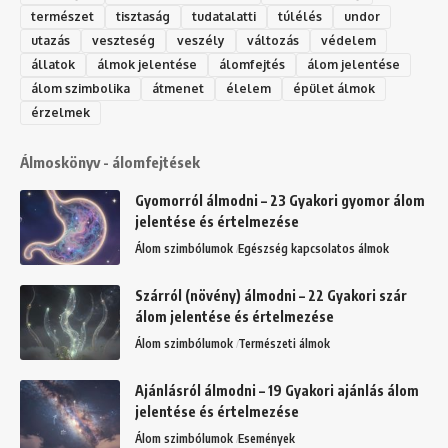
természet
tisztaság
tudatalatti
túlélés
undor
utazás
veszteség
veszély
változás
védelem
állatok
álmok jelentése
álomfejtés
álom jelentése
álom szimbolika
átmenet
élelem
épület álmok
érzelmek
Álmoskönyv - álomfejtések
Gyomorról álmodni – 23 Gyakori gyomor álom
jelentése és értelmezése
Álom szimbólumok
Egészség kapcsolatos álmok
Szárról (növény) álmodni – 22 Gyakori szár
álom jelentése és értelmezése
Álom szimbólumok
Természeti álmok
Ajánlásról álmodni – 19 Gyakori ajánlás álom
jelentése és értelmezése
Álom szimbólumok
Események