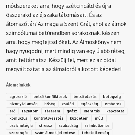
módszereket arra, hogy szétcincáld és újra
összerakd az éjszaka látomásait. És az
álomszótár
? Az maga a Szent Grál, ahol az álmok
szimbólumai betűrendben sorakoznak, készen
arra, hogy megfejtsd őket. Az Álmoskönyv nem
hagy nyugodni, mert mindig van egy újabb réteg,
amit feltárhatsz. Készülj fel, mert ez az oldal
megváltoztatja az álmaidról alkotott képedet!
Álomcímkék
agresszió
belső konfliktusok
belső utazás
betegség
bizonytalanság
bőség
család
egészség
emberek
erő
fájdalom
félelem
gyász
identitás
kapcsolat
konfliktus
kontrollvesztés
küzdelem
múlt
pszichológia
stressz
szabadság
szimbolizmus
szorongás
szám álmok jelentése
tehetetlenség