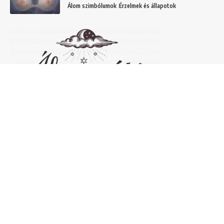
Álom szimbólumok
Érzelmek és állapotok
Népszerű álomfejtések
Temetőről álmodni – 20 Gyakori temetővel
kapcsolatos álom és jelentésük
Helyek
Mit jelent lóról álmodni? Álomszimbólum
magyarázatok
Álmok