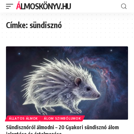
ÁLMOSKÖNYV.HU
Címke:
sündisznó
ÁLLATOS ÁLMOK
ÁLOM SZIMBÓLUMOK
Sündisznóról álmodni – 20 Gyakori sündisznó álom
jelentése és értelmezése