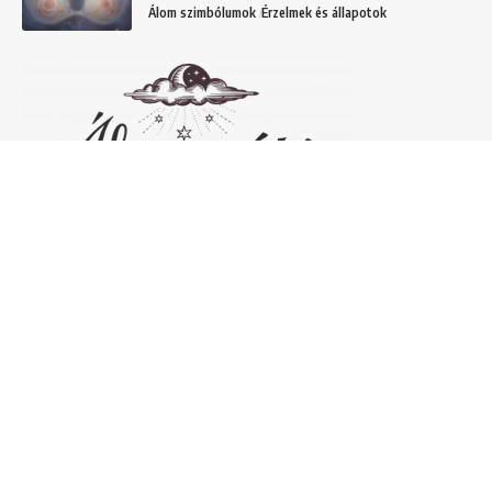
Álom szimbólumok
Érzelmek és állapotok
Népszerű álomfejtések
Temetőről álmodni – 20 Gyakori temetővel
kapcsolatos álom és jelentésük
Helyek
Mit jelent lóról álmodni? Álomszimbólum
magyarázatok
Álmok