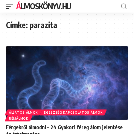
ÁLMOSKÖNYV.HU
Címke:
parazita
ÁLLATOS ÁLMOK
EGÉSZSÉG KAPCSOLATOS ÁLMOK
RÉMÁLMOK
Férgekről álmodni – 24 Gyakori féreg álom jelentése
és értelmezése