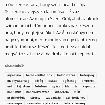
módszereket arra, hogy szétcincáld és újra
összerakd az éjszaka látomásait. És az
álomszótár
? Az maga a Szent Grál, ahol az álmok
szimbólumai betűrendben sorakoznak, készen
arra, hogy megfejtsd őket. Az Álmoskönyv nem
hagy nyugodni, mert mindig van egy újabb réteg,
amit feltárhatsz. Készülj fel, mert ez az oldal
megváltoztatja az álmaidról alkotott képedet!
Álomcímkék
agresszió
belső konfliktusok
belső utazás
betegség
bizonytalanság
bőség
család
egészség
emberek
erő
fájdalom
félelem
gyász
identitás
kapcsolat
konfliktus
kontrollvesztés
küzdelem
múlt
pszichológia
stressz
szabadság
szimbolizmus
szorongás
szám álmok jelentése
tehetetlenség