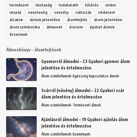
természet
tisztaság
tudatalatti
túlélés
undor
utazás
veszteség
veszély
változás
védelem
állatok
álmok jelentése
álomfejtés
álom jelentése
álom szimbolika
átmenet
élelem
épület álmok
érzelmek
Álmoskönyv - álomfejtések
Gyomorról álmodni – 23 Gyakori gyomor álom
jelentése és értelmezése
Álom szimbólumok
Egészség kapcsolatos álmok
Szárról (növény) álmodni – 22 Gyakori szár
álom jelentése és értelmezése
Álom szimbólumok
Természeti álmok
Ajánlásról álmodni – 19 Gyakori ajánlás álom
jelentése és értelmezése
Álom szimbólumok
Események