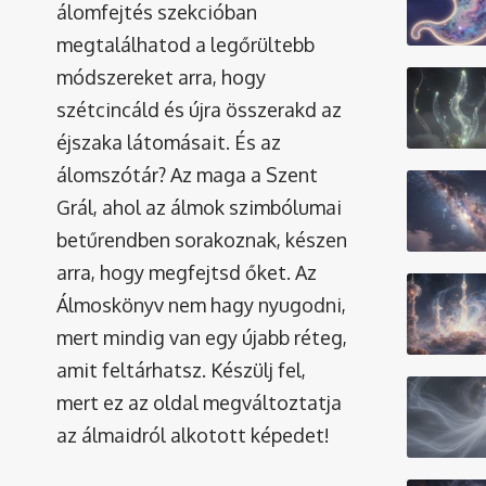
álomfejtés szekcióban
megtalálhatod a legőrültebb
módszereket arra, hogy
szétcincáld és újra összerakd az
éjszaka látomásait. És az
álomszótár
? Az maga a Szent
Grál, ahol az álmok szimbólumai
betűrendben sorakoznak, készen
arra, hogy megfejtsd őket. Az
Álmoskönyv nem hagy nyugodni,
mert mindig van egy újabb réteg,
amit feltárhatsz. Készülj fel,
mert ez az oldal megváltoztatja
az álmaidról alkotott képedet!