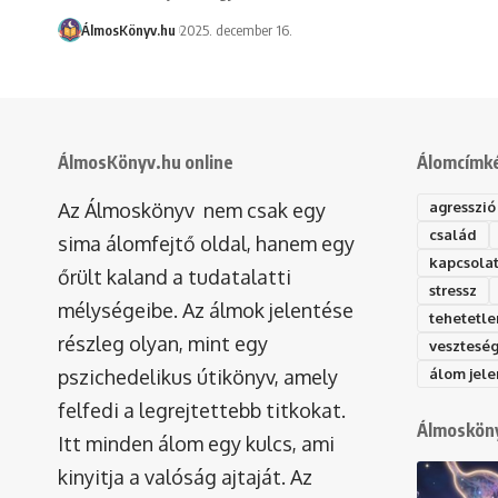
ÁlmosKönyv.hu
2025. december 16.
ÁlmosKönyv.hu online
Álomcímk
Az Álmoskönyv nem csak egy
agresszió
család
sima álomfejtő oldal, hanem egy
kapcsola
őrült kaland a tudatalatti
stressz
mélységeibe. Az álmok jelentése
tehetetle
részleg olyan, mint egy
vesztesé
pszichedelikus útikönyv, amely
álom jele
felfedi a legrejtettebb titkokat.
Álmosköny
Itt minden álom egy kulcs, ami
kinyitja a valóság ajtaját. Az