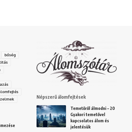
bőség
titás
a
azás
álomfejtés
Népszerű álomfejtések
rzelmek
Temetőről álmodni – 20
Gyakori temetővel
kapcsolatos álom és
elmezése
jelentésük