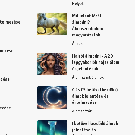
Helyek
Mit jelent lóról
értelmezése
álmodni?
Álomszimbólum
magyarázatok
Álmok
lmezése
Hajról álmodni – A 20
leggyakoribb hajas álom
és jelentésük
Álom szimbólumok
ezése
C és CS betűvel kezdődő
álmok jelentése és
értelmezése
mezése
Álomszótár
I betűvel kezdődő álmok
jelentése és