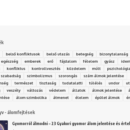
ék
belső konfliktusok
belső utazás
betegség
bizonytalanság
egészség
emberek
erő
fájdalom
félelem
gyász
iden
t
konfliktus
kontrollvesztés
küzdelem
múlt
pszichológi
szabadság
szimbolizmus
szorongás
szám álmok jelentése
nség
természet
tisztaság
tudatalatti
túlélés
undor
ut
g
veszély
változás
védelem
állatok
álmok jelentése
ntése
álom szimbolika
átmenet
élelem
épület álmok
é
v - álomfejtések
Gyomorról álmodni – 23 Gyakori gyomor álom jelentése és ért