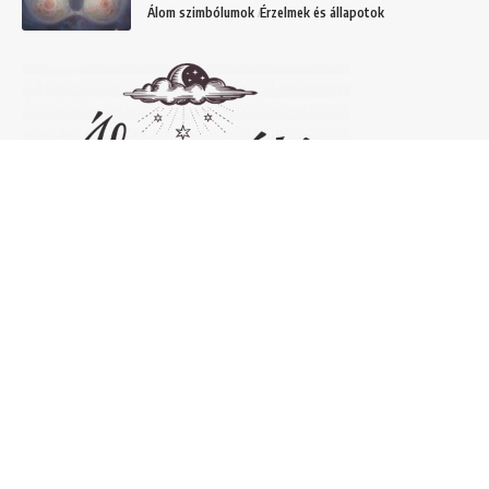
Álom szimbólumok
Érzelmek és állapotok
Népszerű álomfejtések
Temetőről álmodni – 20 Gyakori temetővel
kapcsolatos álom és jelentésük
Helyek
Mit jelent lóról álmodni? Álomszimbólum
magyarázatok
Álmok