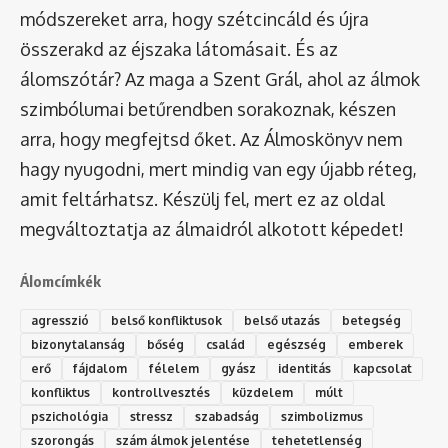
módszereket arra, hogy szétcincáld és újra
összerakd az éjszaka látomásait. És az
álomszótár
? Az maga a Szent Grál, ahol az álmok
szimbólumai betűrendben sorakoznak, készen
arra, hogy megfejtsd őket. Az Álmoskönyv nem
hagy nyugodni, mert mindig van egy újabb réteg,
amit feltárhatsz. Készülj fel, mert ez az oldal
megváltoztatja az álmaidról alkotott képedet!
Álomcímkék
agresszió
belső konfliktusok
belső utazás
betegség
bizonytalanság
bőség
család
egészség
emberek
erő
fájdalom
félelem
gyász
identitás
kapcsolat
konfliktus
kontrollvesztés
küzdelem
múlt
pszichológia
stressz
szabadság
szimbolizmus
szorongás
szám álmok jelentése
tehetetlenség