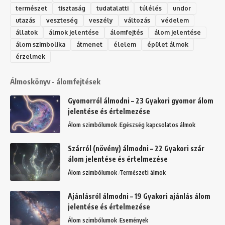
természet
tisztaság
tudatalatti
túlélés
undor
utazás
veszteség
veszély
változás
védelem
állatok
álmok jelentése
álomfejtés
álom jelentése
álom szimbolika
átmenet
élelem
épület álmok
érzelmek
Álmoskönyv - álomfejtések
Gyomorról álmodni – 23 Gyakori gyomor álom
jelentése és értelmezése
Álom szimbólumok
Egészség kapcsolatos álmok
Szárról (növény) álmodni – 22 Gyakori szár
álom jelentése és értelmezése
Álom szimbólumok
Természeti álmok
Ajánlásról álmodni – 19 Gyakori ajánlás álom
jelentése és értelmezése
Álom szimbólumok
Események