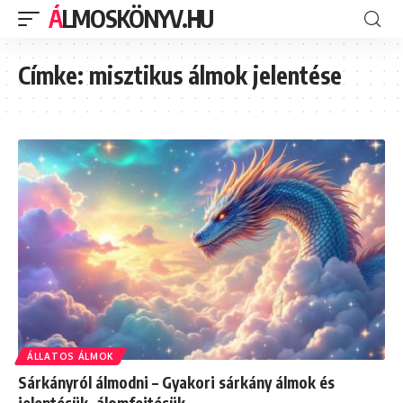
ÁLMOSKÖNYV.HU
Címke:
misztikus álmok jelentése
ÁLLATOS ÁLMOK
Sárkányról álmodni – Gyakori sárkány álmok és
jelentésük, álomfejtésük