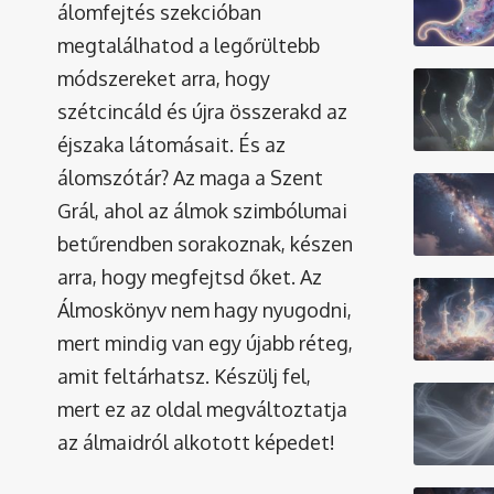
álomfejtés szekcióban
megtalálhatod a legőrültebb
módszereket arra, hogy
szétcincáld és újra összerakd az
éjszaka látomásait. És az
álomszótár
? Az maga a Szent
Grál, ahol az álmok szimbólumai
betűrendben sorakoznak, készen
arra, hogy megfejtsd őket. Az
Álmoskönyv nem hagy nyugodni,
mert mindig van egy újabb réteg,
amit feltárhatsz. Készülj fel,
mert ez az oldal megváltoztatja
az álmaidról alkotott képedet!