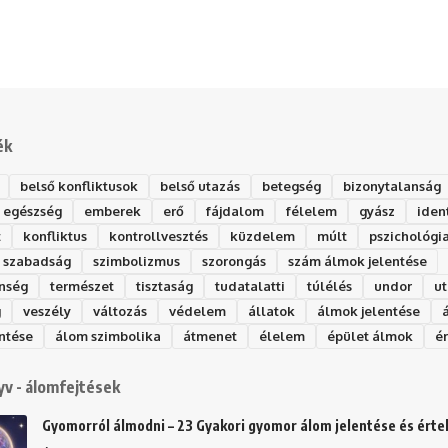
ék
belső konfliktusok
belső utazás
betegség
bizonytalanság
egészség
emberek
erő
fájdalom
félelem
gyász
iden
t
konfliktus
kontrollvesztés
küzdelem
múlt
pszichológi
szabadság
szimbolizmus
szorongás
szám álmok jelentése
nség
természet
tisztaság
tudatalatti
túlélés
undor
ut
g
veszély
változás
védelem
állatok
álmok jelentése
ntése
álom szimbolika
átmenet
élelem
épület álmok
é
v - álomfejtések
Gyomorról álmodni – 23 Gyakori gyomor álom jelentése és ért