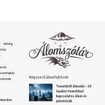
bőség
titás
a
azás
álomfejtés
Népszerű álomfejtések
rzelmek
Temetőről álmodni – 20
Gyakori temetővel
kapcsolatos álom és
elmezése
jelentésük