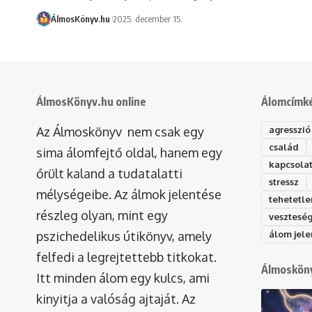
ÁlmosKönyv.hu
2025. december 15.
ÁlmosKönyv.hu online
Álomcímk
Az Álmoskönyv nem csak egy
agresszió
család
sima álomfejtő oldal, hanem egy
kapcsola
őrült kaland a tudatalatti
stressz
mélységeibe. Az álmok jelentése
tehetetle
részleg olyan, mint egy
vesztesé
pszichedelikus útikönyv, amely
álom jele
felfedi a legrejtettebb titkokat.
Álmosköny
Itt minden álom egy kulcs, ami
kinyitja a valóság ajtaját. Az