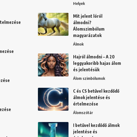
Helyek
Mit jelent lóról
értelmezése
álmodni?
Álomszimbólum
magyarázatok
Álmok
lmezése
Hajról álmodni – A 20
leggyakoribb hajas álom
és jelentésük
Álom szimbólumok
ezése
C és CS betűvel kezdődő
álmok jelentése és
értelmezése
mezése
Álomszótár
I betűvel kezdődő álmok
jelentése és