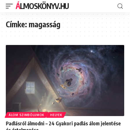
ÁLMOSKÖNYV.HU
Címke:
magasság
ÁLOM SZIMBÓLUMOK
HELYEK
Padlásról álmodni – 24 Gyakori padlás álom jelentése
és értelmezése