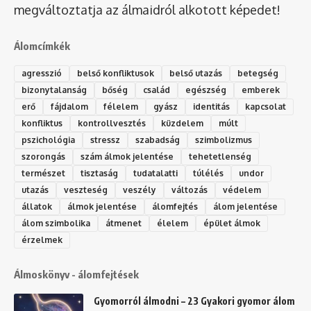
megváltoztatja az álmaidról alkotott képedet!
Álomcímkék
agresszió
belső konfliktusok
belső utazás
betegség
bizonytalanság
bőség
család
egészség
emberek
erő
fájdalom
félelem
gyász
identitás
kapcsolat
konfliktus
kontrollvesztés
küzdelem
múlt
pszichológia
stressz
szabadság
szimbolizmus
szorongás
szám álmok jelentése
tehetetlenség
természet
tisztaság
tudatalatti
túlélés
undor
utazás
veszteség
veszély
változás
védelem
állatok
álmok jelentése
álomfejtés
álom jelentése
álom szimbolika
átmenet
élelem
épület álmok
érzelmek
Álmoskönyv - álomfejtések
Gyomorról álmodni – 23 Gyakori gyomor álom