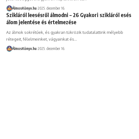
ÁlmosKönyv.hu
2025. december 16.
Szikláról leesésről álmodni – 26 Gyakori szikláról esés
álom jelentése és értelmezése
Az álmok sokrétűek, és gyakran tükrözik tudatalattink mélyebb
rétegeit, félelmeinket, vágyainkat és…
ÁlmosKönyv.hu
2025. december 16.