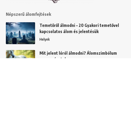
Népszerű álomfejtések
Temetőről álmodni – 20 Gyakori temetővel
kapcsolatos álom és jelentésük
Helyek
Mit jelent lóról álmodni? Álomszimbólum
magyarázatok
Álmok
Hajról álmodni – A 20 leggyakoribb hajas
álom és jelentésük
Álom szimbólumok
C és CS betűvel kezdődő álmok jelentése és
értelmezése
Álomszótár