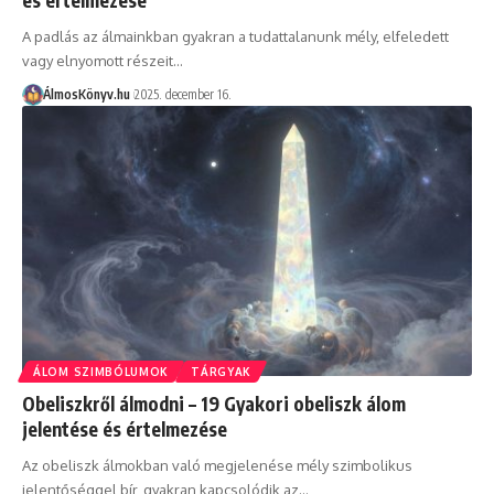
A padlás az álmainkban gyakran a tudattalanunk mély, elfeledett
vagy elnyomott részeit…
ÁlmosKönyv.hu
2025. december 16.
ÁLOM SZIMBÓLUMOK
TÁRGYAK
Obeliszkről álmodni – 19 Gyakori obeliszk álom
jelentése és értelmezése
Az obeliszk álmokban való megjelenése mély szimbolikus
jelentőséggel bír, gyakran kapcsolódik az…