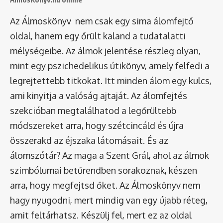
Az Álmoskönyv nem csak egy sima álomfejtő
oldal, hanem egy őrült kaland a tudatalatti
mélységeibe. Az álmok jelentése részleg olyan,
mint egy pszichedelikus útikönyv, amely felfedi a
legrejtettebb titkokat. Itt minden álom egy kulcs,
ami kinyitja a valóság ajtaját. Az álomfejtés
szekcióban megtalálhatod a legőrültebb
módszereket arra, hogy szétcincáld és újra
összerakd az éjszaka látomásait. És az
álomszótár
? Az maga a Szent Grál, ahol az álmok
szimbólumai betűrendben sorakoznak, készen
arra, hogy megfejtsd őket. Az Álmoskönyv nem
hagy nyugodni, mert mindig van egy újabb réteg,
amit feltárhatsz. Készülj fel, mert ez az oldal