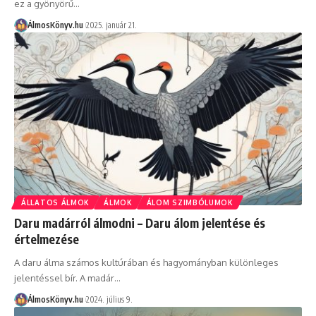
ez a gyönyörű…
ÁlmosKönyv.hu
2025. január 21.
ÁLLATOS ÁLMOK
ÁLMOK
ÁLOM SZIMBÓLUMOK
Daru madárról álmodni – Daru álom jelentése és
értelmezése
A daru álma számos kultúrában és hagyományban különleges
jelentéssel bír. A madár…
ÁlmosKönyv.hu
2024. július 9.