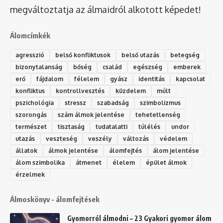
megváltoztatja az álmaidról alkotott képedet!
Álomcímkék
agresszió
belső konfliktusok
belső utazás
betegség
bizonytalanság
bőség
család
egészség
emberek
erő
fájdalom
félelem
gyász
identitás
kapcsolat
konfliktus
kontrollvesztés
küzdelem
múlt
pszichológia
stressz
szabadság
szimbolizmus
szorongás
szám álmok jelentése
tehetetlenség
természet
tisztaság
tudatalatti
túlélés
undor
utazás
veszteség
veszély
változás
védelem
állatok
álmok jelentése
álomfejtés
álom jelentése
álom szimbolika
átmenet
élelem
épület álmok
érzelmek
Álmoskönyv - álomfejtések
Gyomorról álmodni – 23 Gyakori gyomor álom