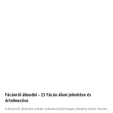
Fácánról álmodni – 23 Fácán álom jelentése és
értelmezése
A fácánról álmodni sokak számára különleges élmény lehet, hiszen