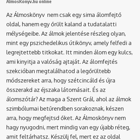
ÁlmosKönyv.hu online
Az Álmoskönyv nem csak egy sima álomfejtő
oldal, hanem egy őrült kaland a tudatalatti
mélységeibe. Az álmok jelentése részleg olyan,
mint egy pszichedelikus útikönyv, amely felfedi a
legrejtettebb titkokat. Itt minden álom egy kulcs,
ami kinyitja a valóság ajtaját. Az álomfejtés
szekcióban megtalálhatod a legőrültebb
módszereket arra, hogy szétcincáld és újra
összerakd az éjszaka látomásait. És az
álomszótár
? Az maga a Szent Grál, ahol az álmok
szimbólumai betűrendben sorakoznak, készen
arra, hogy megfejtsd őket. Az Álmoskönyv nem
hagy nyugodni, mert mindig van egy újabb réteg,
amit feltárhatsz. Készülj fel, mert ez az oldal