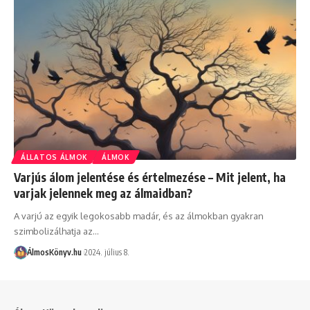
ÁLLATOS ÁLMOK
ÁLMOK
Varjús álom jelentése és értelmezése – Mit jelent, ha
varjak jelennek meg az álmaidban?
A varjú az egyik legokosabb madár, és az álmokban gyakran
szimbolizálhatja az…
ÁlmosKönyv.hu
2024. július 8.