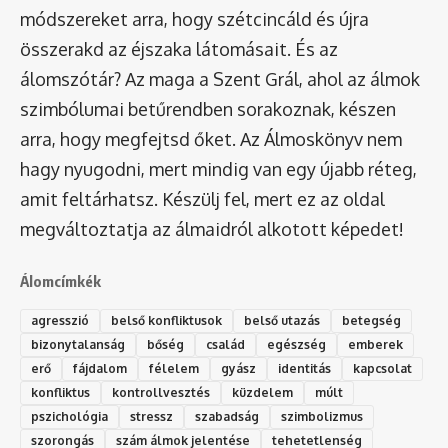
módszereket arra, hogy szétcincáld és újra
összerakd az éjszaka látomásait. És az
álomszótár
? Az maga a Szent Grál, ahol az álmok
szimbólumai betűrendben sorakoznak, készen
arra, hogy megfejtsd őket. Az Álmoskönyv nem
hagy nyugodni, mert mindig van egy újabb réteg,
amit feltárhatsz. Készülj fel, mert ez az oldal
megváltoztatja az álmaidról alkotott képedet!
Álomcímkék
agresszió
belső konfliktusok
belső utazás
betegség
bizonytalanság
bőség
család
egészség
emberek
erő
fájdalom
félelem
gyász
identitás
kapcsolat
konfliktus
kontrollvesztés
küzdelem
múlt
pszichológia
stressz
szabadság
szimbolizmus
szorongás
szám álmok jelentése
tehetetlenség