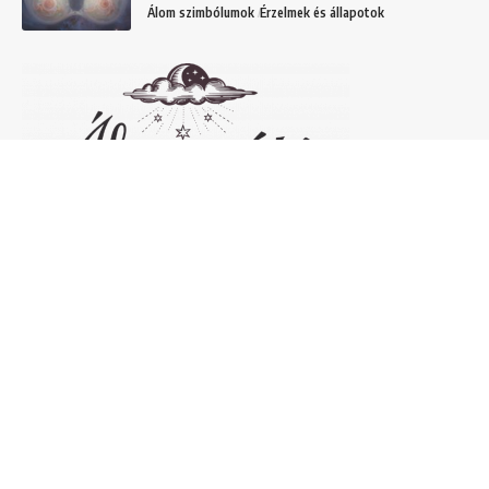
Álom szimbólumok
Érzelmek és állapotok
Népszerű álomfejtések
Temetőről álmodni – 20 Gyakori temetővel
kapcsolatos álom és jelentésük
Helyek
Mit jelent lóról álmodni? Álomszimbólum
magyarázatok
Álmok