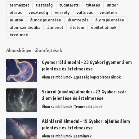
természet
tisztaság
tudatalatti
túlélés
undor
utazás
veszteség
veszély
változás
védelem
állatok
álmok jelentése
álomfejtés
álom jelentése
álom szimbolika
átmenet
élelem
épület álmok
érzelmek
Álmoskönyv - álomfejtések
Gyomorról álmodni – 23 Gyakori gyomor álom
jelentése és értelmezése
Álom szimbólumok
Egészség kapcsolatos álmok
Szárról (növény) álmodni – 22 Gyakori szár
álom jelentése és értelmezése
Álom szimbólumok
Természeti álmok
Ajánlásról álmodni – 19 Gyakori ajánlás álom
jelentése és értelmezése
Álom szimbólumok
Események