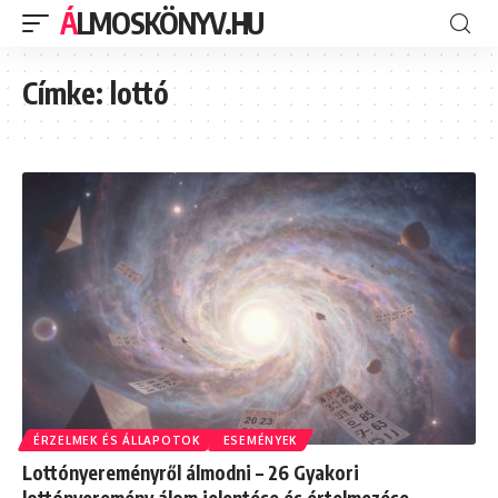
ÁLMOSKÖNYV.HU
Címke:
lottó
ÉRZELMEK ÉS ÁLLAPOTOK
ESEMÉNYEK
Lottónyereményről álmodni – 26 Gyakori
lottónyeremény álom jelentése és értelmezése