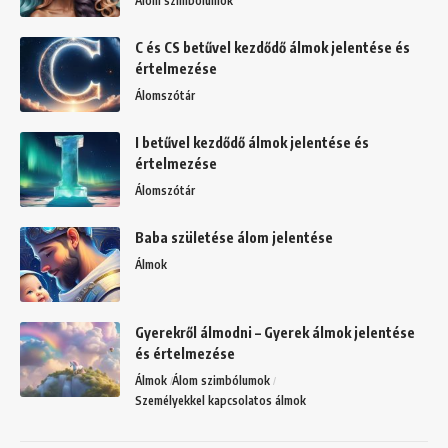
Álom szimbólumok
C és CS betűvel kezdődő álmok jelentése és
értelmezése
Álomszótár
I betűvel kezdődő álmok jelentése és
értelmezése
Álomszótár
Baba születése álom jelentése
Álmok
Gyerekről álmodni – Gyerek álmok jelentése
és értelmezése
Álmok
Álom szimbólumok
Személyekkel kapcsolatos álmok