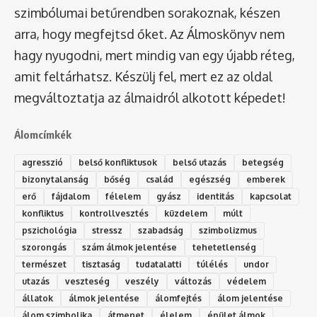
szimbólumai betűrendben sorakoznak, készen
arra, hogy megfejtsd őket. Az Álmoskönyv nem
hagy nyugodni, mert mindig van egy újabb réteg,
amit feltárhatsz. Készülj fel, mert ez az oldal
megváltoztatja az álmaidról alkotott képedet!
Álomcímkék
agresszió
belső konfliktusok
belső utazás
betegség
bizonytalanság
bőség
család
egészség
emberek
erő
fájdalom
félelem
gyász
identitás
kapcsolat
konfliktus
kontrollvesztés
küzdelem
múlt
pszichológia
stressz
szabadság
szimbolizmus
szorongás
szám álmok jelentése
tehetetlenség
természet
tisztaság
tudatalatti
túlélés
undor
utazás
veszteség
veszély
változás
védelem
állatok
álmok jelentése
álomfejtés
álom jelentése
álom szimbolika
átmenet
élelem
épület álmok