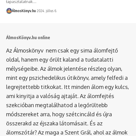
tapasztalatnak.…
ÁlmosKönyv.hu
2024. július 6.
ÁlmosKönyv.hu online
Az Álmoskönyv nem csak egy sima álomfejtő
oldal, hanem egy őrült kaland a tudatalatti
mélységeibe. Az álmok jelentése részleg olyan,
mint egy pszichedelikus útikönyv, amely felfedi a
legrejtettebb titkokat. Itt minden álom egy kulcs,
ami kinyitja a valóság ajtaját. Az álomfejtés
szekcióban megtalálhatod a legőrültebb
módszereket arra, hogy szétcincáld és újra
összerakd az éjszaka látomásait. És az
álomszótár
? Az maga a Szent Grál, ahol az álmok