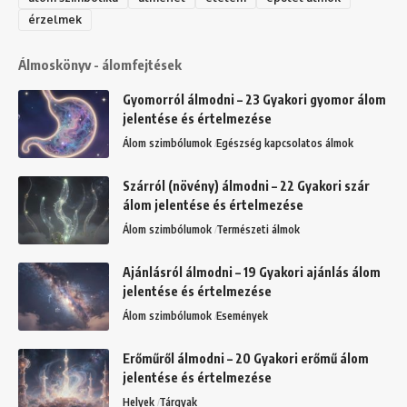
érzelmek
Álmoskönyv - álomfejtések
Gyomorról álmodni – 23 Gyakori gyomor álom
jelentése és értelmezése
Álom szimbólumok
Egészség kapcsolatos álmok
Szárról (növény) álmodni – 22 Gyakori szár
álom jelentése és értelmezése
Álom szimbólumok
Természeti álmok
Ajánlásról álmodni – 19 Gyakori ajánlás álom
jelentése és értelmezése
Álom szimbólumok
Események
Erőműről álmodni – 20 Gyakori erőmű álom
jelentése és értelmezése
Helyek
Tárgyak