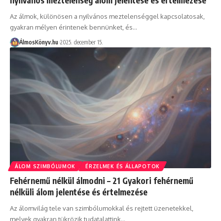
Az álmok, különösen a nyilvános meztelenséggel kapcsolatosak,
gyakran mélyen érintenek bennünket, és…
ÁlmosKönyv.hu
2025. december 15.
ÁLOM SZIMBÓLUMOK
ÉRZELMEK ÉS ÁLLAPOTOK
Fehérnemű nélkül álmodni – 21 Gyakori fehérnemű
nélküli álom jelentése és értelmezése
Az álomvilág tele van szimbólumokkal és rejtett üzenetekkel,
melyek gyakran tükrözik tudatalattink…