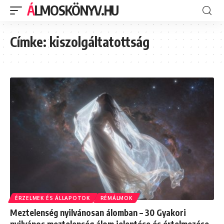
ÁLMOSKÖNYV.HU
Címke:
kiszolgáltatottság
ÉRZELMEK ÉS ÁLLAPOTOK
RÉMÁLMOK
Meztelenség nyilvánosan álomban – 30 Gyakori
nyilvános meztelenség álom jelentése és értelmezése