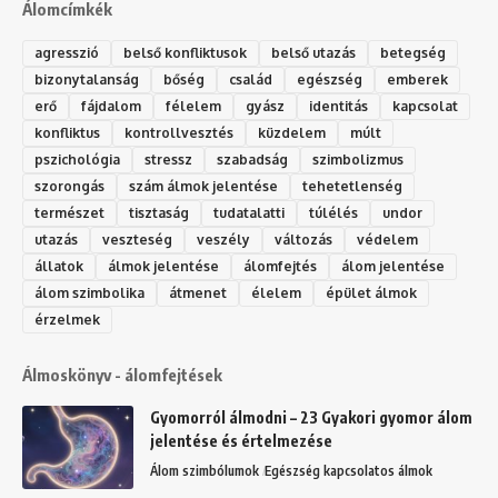
Álomcímkék
agresszió
belső konfliktusok
belső utazás
betegség
bizonytalanság
bőség
család
egészség
emberek
erő
fájdalom
félelem
gyász
identitás
kapcsolat
konfliktus
kontrollvesztés
küzdelem
múlt
pszichológia
stressz
szabadság
szimbolizmus
szorongás
szám álmok jelentése
tehetetlenség
természet
tisztaság
tudatalatti
túlélés
undor
utazás
veszteség
veszély
változás
védelem
állatok
álmok jelentése
álomfejtés
álom jelentése
álom szimbolika
átmenet
élelem
épület álmok
érzelmek
Álmoskönyv - álomfejtések
Gyomorról álmodni – 23 Gyakori gyomor álom
jelentése és értelmezése
Álom szimbólumok
Egészség kapcsolatos álmok