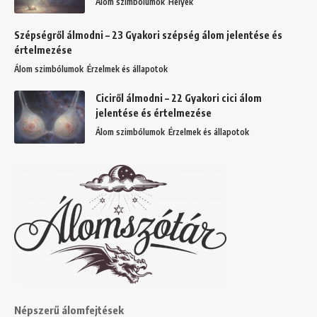
Álom szimbólumok
Helyek
Szépségről álmodni – 23 Gyakori szépség álom jelentése és
értelmezése
Álom szimbólumok
Érzelmek és állapotok
Ciciről álmodni – 22 Gyakori cici álom
jelentése és értelmezése
Álom szimbólumok
Érzelmek és állapotok
Népszerű álomfejtések