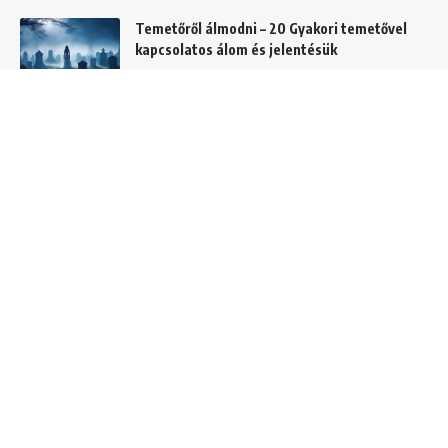
Temetőről álmodni – 20 Gyakori temetővel
kapcsolatos álom és jelentésük
Helyek
Mit jelent lóról álmodni? Álomszimbólum
magyarázatok
Álmok
Hajról álmodni – A 20 leggyakoribb hajas
álom és jelentésük
Álom szimbólumok
C és CS betűvel kezdődő álmok jelentése és
értelmezése
Álomszótár
I betűvel kezdődő álmok jelentése és
értelmezése