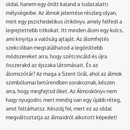
oldal, hanem egy őrült kaland a tudatalatti
mélységeibe. Az álmok jelentése részleg olyan,
mint egy pszichedelikus útikönyv, amely felfedi a
legrejtettebb titkokat. Itt minden álom egy kulcs,
ami kinyitja a valóság ajtaját. Az álomfejtés
szekcióban megtalálhatod a legőrültebb
módszereket arra, hogy szétcincáld és újra
összerakd az éjszaka látomásait. És az
álomszótár
? Az maga a Szent Grál, ahol az álmok
szimbólumai betűrendben sorakoznak, készen
arra, hogy megfejtsd őket. Az Álmoskönyv nem
hagy nyugodni, mert mindig van egy újabb réteg,
amit feltárhatsz. Készülj fel, mert ez az oldal
megváltoztatja az álmaidról alkotott képedet!