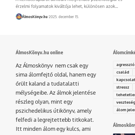
érzelmi folyamatok kiváltója lehet, különösen azok…
ÁlmosKönyv.hu
2025. december 15.
ÁlmosKönyv.hu online
Álomcímk
Az Álmoskönyv nem csak egy
agresszió
család
sima álomfejtő oldal, hanem egy
kapcsola
őrült kaland a tudatalatti
stressz
mélységeibe. Az álmok jelentése
tehetetle
részleg olyan, mint egy
vesztesé
pszichedelikus útikönyv, amely
álom jele
felfedi a legrejtettebb titkokat.
Álmosköny
Itt minden álom egy kulcs, ami