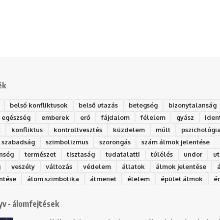
ék
belső konfliktusok
belső utazás
betegség
bizonytalanság
egészség
emberek
erő
fájdalom
félelem
gyász
iden
t
konfliktus
kontrollvesztés
küzdelem
múlt
pszichológi
szabadság
szimbolizmus
szorongás
szám álmok jelentése
nség
természet
tisztaság
tudatalatti
túlélés
undor
ut
g
veszély
változás
védelem
állatok
álmok jelentése
ntése
álom szimbolika
átmenet
élelem
épület álmok
é
v - álomfejtések