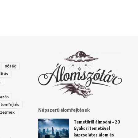
bőség
titás
a
azás
álomfejtés
Népszerű álomfejtések
rzelmek
Temetőről álmodni – 20
Gyakori temetővel
kapcsolatos álom és