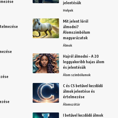
elmezése
jelentésük
Helyek
Mit jelent lóról
értelmezése
álmodni?
Álomszimbólum
magyarázatok
Álmok
lmezése
Hajról álmodni – A 20
leggyakoribb hajas álom
és jelentésük
Álom szimbólumok
ezése
C és CS betűvel kezdődő
álmok jelentése és
értelmezése
mezése
Álomszótár
I betűvel kezdődő álmok