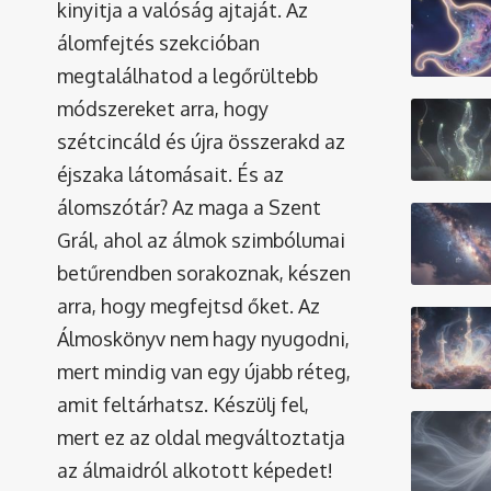
kinyitja a valóság ajtaját. Az
álomfejtés szekcióban
megtalálhatod a legőrültebb
módszereket arra, hogy
szétcincáld és újra összerakd az
éjszaka látomásait. És az
álomszótár
? Az maga a Szent
Grál, ahol az álmok szimbólumai
betűrendben sorakoznak, készen
arra, hogy megfejtsd őket. Az
Álmoskönyv nem hagy nyugodni,
mert mindig van egy újabb réteg,
amit feltárhatsz. Készülj fel,
mert ez az oldal megváltoztatja
az álmaidról alkotott képedet!