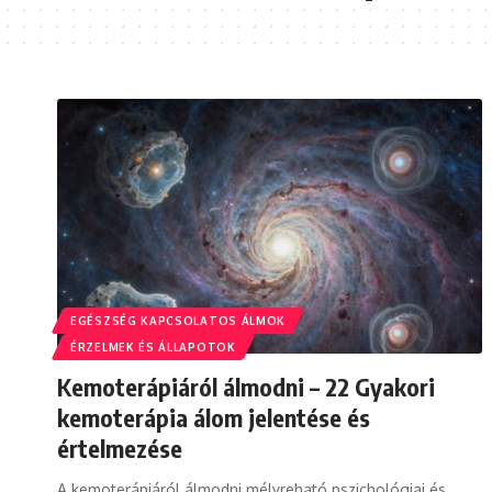
EGÉSZSÉG KAPCSOLATOS ÁLMOK
ÉRZELMEK ÉS ÁLLAPOTOK
Kemoterápiáról álmodni – 22 Gyakori
kemoterápia álom jelentése és
értelmezése
A kemoterápiáról álmodni mélyreható pszichológiai és