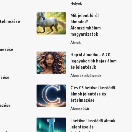
Helyek
Mit jelent lóról
értelmezése
álmodni?
Álomszimbólum
magyarázatok
Álmok
lmezése
Hajról álmodni – A 20
leggyakoribb hajas álom
és jelentésük
Álom szimbólumok
ezése
C és CS betűvel kezdődő
álmok jelentése és
értelmezése
mezése
Álomszótár
I betűvel kezdődő álmok
jelentése és