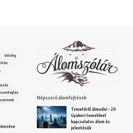
bőség
titás
a
azás
álomfejtés
Népszerű álomfejtések
rzelmek
Temetőről álmodni – 20
Gyakori temetővel
kapcsolatos álom és
elmezése
jelentésük