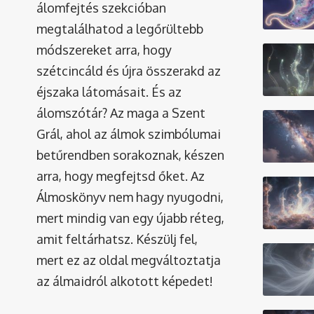
álomfejtés szekcióban
megtalálhatod a legőrültebb
módszereket arra, hogy
szétcincáld és újra összerakd az
éjszaka látomásait. És az
álomszótár
? Az maga a Szent
Grál, ahol az álmok szimbólumai
betűrendben sorakoznak, készen
arra, hogy megfejtsd őket. Az
Álmoskönyv nem hagy nyugodni,
mert mindig van egy újabb réteg,
amit feltárhatsz. Készülj fel,
mert ez az oldal megváltoztatja
az álmaidról alkotott képedet!