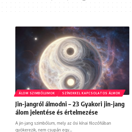
ÁLOM SZIMBÓLUMOK
SZÍNEKKEL KAPCSOLATOS ÁLMOK
Jin-jangról álmodni – 23 Gyakori jin-jang
álom jelentése és értelmezése
A jin-jang szimbólum, mely az ősi kínai filozófiában
gyökerezik, nem csupán egy…