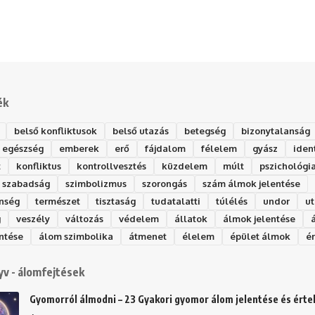
ék
belső konfliktusok
belső utazás
betegség
bizonytalanság
egészség
emberek
erő
fájdalom
félelem
gyász
iden
t
konfliktus
kontrollvesztés
küzdelem
múlt
pszichológi
szabadság
szimbolizmus
szorongás
szám álmok jelentése
nség
természet
tisztaság
tudatalatti
túlélés
undor
ut
g
veszély
változás
védelem
állatok
álmok jelentése
ntése
álom szimbolika
átmenet
élelem
épület álmok
é
v - álomfejtések
Gyomorról álmodni – 23 Gyakori gyomor álom jelentése és ért