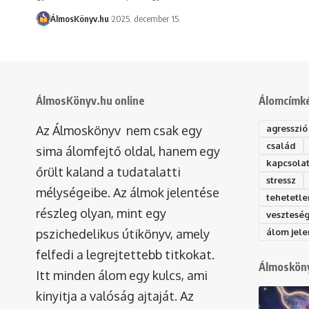
ÁlmosKönyv.hu
2025. december 15.
ÁlmosKönyv.hu online
Álomcímk
Az Álmoskönyv nem csak egy
agresszió
család
sima álomfejtő oldal, hanem egy
kapcsola
őrült kaland a tudatalatti
stressz
mélységeibe. Az álmok jelentése
tehetetle
részleg olyan, mint egy
vesztesé
pszichedelikus útikönyv, amely
álom jele
felfedi a legrejtettebb titkokat.
Álmosköny
Itt minden álom egy kulcs, ami
kinyitja a valóság ajtaját. Az