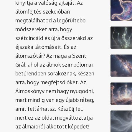
kinyitja a valóság ajtaját. Az
álomfejtés szekcióban
megtalálhatod a legőrültebb
módszereket arra, hogy
szétcincáld és újra összerakd az
éjszaka látomásait. És az
álomszótár
? Az maga a Szent
Grál, ahol az álmok szimbólumai
betűrendben sorakoznak, készen
arra, hogy megfejtsd őket. Az
Álmoskönyv nem hagy nyugodni,
mert mindig van egy újabb réteg,
amit feltárhatsz. Készülj fel,
mert ez az oldal megváltoztatja
az álmaidról alkotott képedet!