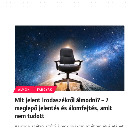
ÁLMOK
TÁRGYAK
Mit jelent irodaszékről álmodni? – 7
meglepő jelentés és álomfejtés, amit
nem tudott
Az irodai székről szóló álmok gyakran az ébrenléti életének