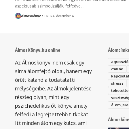
aspektusait szimbolizálják, felfedve…
ÁlmosKönyv.hu
2024. december 4.
ÁlmosKönyv.hu online
Álomcímk
Az Álmoskönyv nem csak egy
agresszió
család
sima álomfejtő oldal, hanem egy
kapcsola
őrült kaland a tudatalatti
stressz
mélységeibe. Az álmok jelentése
tehetetle
részleg olyan, mint egy
vesztesé
pszichedelikus útikönyv, amely
álom jele
felfedi a legrejtettebb titkokat.
Álmosköny
Itt minden álom egy kulcs, ami