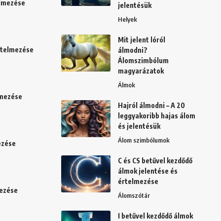
elmezése
jelentésük
Helyek
Mit jelent lóról
értelmezése
álmodni?
Álomszimbólum
magyarázatok
Álmok
lmezése
Hajról álmodni – A 20
leggyakoribb hajas álom
és jelentésük
Álom szimbólumok
ezése
C és CS betűvel kezdődő
álmok jelentése és
értelmezése
mezése
Álomszótár
I betűvel kezdődő álmok