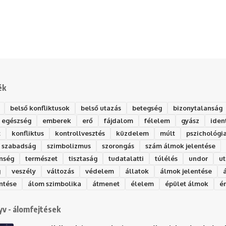
ék
belső konfliktusok
belső utazás
betegség
bizonytalanság
egészség
emberek
erő
fájdalom
félelem
gyász
iden
t
konfliktus
kontrollvesztés
küzdelem
múlt
pszichológi
szabadság
szimbolizmus
szorongás
szám álmok jelentése
nség
természet
tisztaság
tudatalatti
túlélés
undor
ut
g
veszély
változás
védelem
állatok
álmok jelentése
ntése
álom szimbolika
átmenet
élelem
épület álmok
é
v - álomfejtések