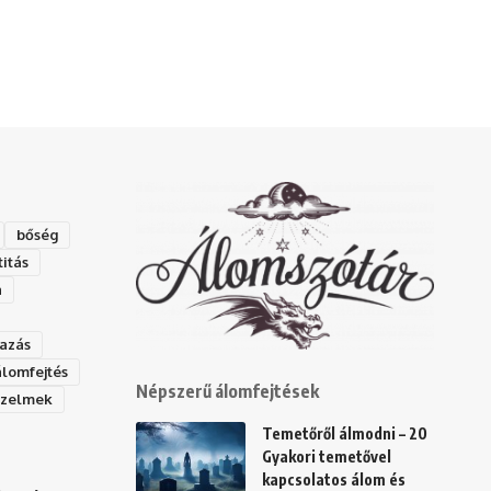
bőség
titás
a
azás
álomfejtés
Népszerű álomfejtések
rzelmek
Temetőről álmodni – 20
Gyakori temetővel
kapcsolatos álom és